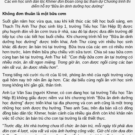
Các em học sinh dân tộc Khmer đón Đoàn công tác tham dự Chương trình thí
điểm hỗ trợ “Bữa ăn dinh dưỡng học đường”
Không đơn thuần là một bữa cơm
Suốt gần năm học vừa qua, sau khi kết thúc các tiết học buổi sáng, em
Thạch Thị Anh Thư (học sinh lớp 1, trường Tiểu học Tân Hiệp B) được
phụ huynh đón về ăn cơm trưa ở nhà, sau đó lại được đưa đến trường để
tiếp tục cho các tiết học buổi chiều. Khi chương trình hỗ trợ "Bữa ăn dinh
dưỡng học đường" được triển khai, Anh Thư cùng với nhiều học sinh
khác đã được ăn bán trú tại trường. Bữa trưa của các em có nhiều món
hơn trước, kèm thêm bữa phụ chiều với sữa tươi. Chia sẻ sau bữa cơm
cùng bạn bè tại trường, Anh Thư kể:
"Con thấy bữa cơm ăn tại trường có
nhiều món, ăn rất ngon miệng. Trong giờ ăn, con được ngồi cùng các bạn
nên rất vui, ăn được nhiều hơn"
.
Trong tiếng nói cười ríu rít của lũ trẻ, phòng ăn nhỏ của ngôi trường vùng
quê hôm nay trở nên ấm áp hơn. Các đại biểu cùng ngồi ăn với học sinh
trong không khí gần gũi, thân tình.
Anh Lư Văn Sau (người Khmer, có con đang học tại trường Tiểu học Tân
Hiệp B) không giấu được niềm vui khi chương trình "Bữa ăn dinh dưỡng
học đường" được triển khai tại địa phương và con anh cũng là một trong
những học sinh được thụ hưởng. Theo anh Sau, trên địa bàn xã có đông
đồng bào dân tộc Khmer, hoàn cảnh của nhiều gia đình còn khó khăn nên
việc tổ chức ăn bán trú cho con tại trường là rất thiết thực.
"
Trước đây, khi nhà trường chưa tổ chức ăn bán trú, mỗi ngày tôi phải đưa
đón con 4 lượt, vừa vất vả vừa ảnh hưởng công việc. Giờ chỉ còn đưa đón