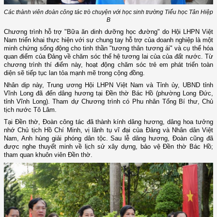
Các thành viên đoàn công tác trò chuyện với học sinh trường Tiểu học Tân Hiệp
B
Chương trình hỗ trợ "Bữa ăn dinh dưỡng học đường" do Hội LHPN Việt
Nam triển khai thực hiện với sự chung tay hỗ trợ của doanh nghiệp là một
minh chứng sống động cho tinh thần "tương thân tương ái" và cụ thể hóa
quan điểm của Đảng về chăm sóc thế hệ tương lai của của đất nước. Từ
chương trình thí điểm này, hoạt động chăm sóc trẻ em phát triển toàn
diện sẽ tiếp tục lan tỏa mạnh mẽ trong cộng đồng.
Nhân dịp này, Trung ương Hội LHPN Việt Nam và Tỉnh ủy, UBND tỉnh
Vĩnh Long đã đến dâng hương tại Đền thờ Bác Hồ (phường Long Đức,
tỉnh Vĩnh Long). Tham dự Chương trình có Phu nhân Tổng Bí thư, Chủ
tịch nước Tô Lâm.
Tại Đền thờ, Đoàn công tác đã thành kính dâng hương, dâng hoa tưởng
nhớ Chủ tịch Hồ Chí Minh, vị lãnh tụ vĩ đại của Đảng và Nhân dân Việt
Nam, Anh hùng giải phóng dân tộc. Sau lễ dâng hương, Đoàn cũng đã
được nghe thuyết minh về lịch sử xây dựng, bảo vệ Đền thờ Bác Hồ;
tham quan khuôn viên Đền thờ.