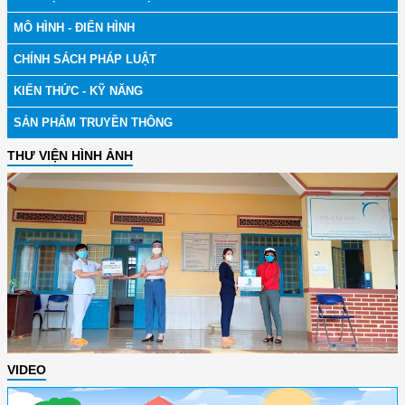
MÔ HÌNH - ĐIỂN HÌNH
CHÍNH SÁCH PHÁP LUẬT
KIẾN THỨC - KỸ NĂNG
SẢN PHẨM TRUYỀN THÔNG
THƯ VIỆN HÌNH ẢNH
VIDEO