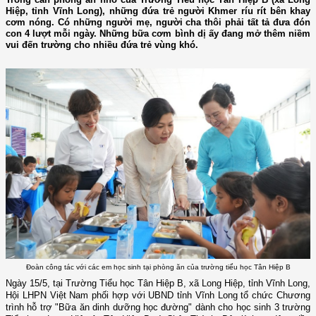
Hiệp, tỉnh Vĩnh Long), những đứa trẻ người Khmer ríu rít bên khay
cơm nóng. Có những người mẹ, người cha thôi phải tất tả đưa đón
con 4 lượt mỗi ngày. Những bữa cơm bình dị ấy đang mở thêm niềm
vui đến trường cho nhiều đứa trẻ vùng khó.
Đoàn công tác với các em học sinh tại phòng ăn của trường tiểu học Tân Hiệp B
Ngày 15/5, tại Trường Tiểu học Tân Hiệp B, xã Long Hiệp, tỉnh Vĩnh Long,
Hội LHPN Việt Nam phối hợp với UBND tỉnh Vĩnh Long tổ chức Chương
trình hỗ trợ "Bữa ăn dinh dưỡng học đường" dành cho học sinh 3 trường