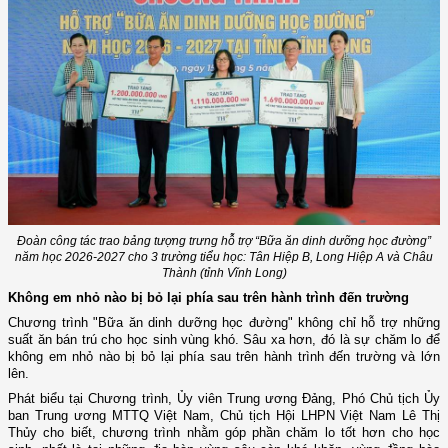
Đoàn công tác trao bảng tượng trưng hỗ trợ “Bữa ăn dinh dưỡng học đường”
năm học 2026-2027 cho 3 trường tiểu học: Tân Hiệp B, Long Hiệp A và Châu
Thành (tỉnh Vĩnh Long)
Không em nhỏ nào bị bỏ lại phía sau trên hành trình đến trường
Chương trình "Bữa ăn dinh dưỡng học đường" không chỉ hỗ trợ những
suất ăn bán trú cho học sinh vùng khó. Sâu xa hơn, đó là sự chăm lo để
không em nhỏ nào bị bỏ lại phía sau trên hành trình đến trường và lớn
lên.
Phát biểu tại Chương trình, Ủy viên Trung ương Đảng, Phó Chủ tịch Ủy
ban Trung ương MTTQ Việt Nam, Chủ tịch Hội LHPN Việt Nam Lê Thị
Thủy cho biết, chương trình nhằm góp phần chăm lo tốt hơn cho học