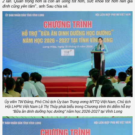
2 lần. Quan trọng hơn là con ăn uống tốt hơn, sức khỏe tốt hơn nên gia
đình cũng yên tâm
", anh Sau chia sẻ.
Ủy viên TW Đảng, Phó Chủ tịch Ủy ban Trung ương MTTQ Việt Nam, Chủ tịch
Hội LHPN Việt Nam Lê Thị Thủy phát biểu trong Chương trình thí điểm hỗ trợ
“Bữa ăn dinh dưỡng học đường” năm học 2026-2027 tại Vĩnh Long