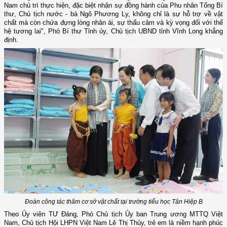
Nam chủ trì thực hiện, đặc biệt nhận sự đồng hành của Phu nhân Tổng Bí
thư, Chủ tịch nước - bà Ngô Phương Ly, không chỉ là sự hỗ trợ về vật
chất mà còn chứa đựng lòng nhân ái, sự thấu cảm và kỳ vọng đối với thế
hệ tương lai", Phó Bí thư Tỉnh ủy, Chủ tịch UBND tỉnh Vĩnh Long khẳng
định.
Đoàn công tác thăm cơ sở vật chất tại trường tiểu học Tân Hiệp B
Theo Ủy viên TƯ Đảng, Phó Chủ tịch Ủy ban Trung ương MTTQ Việt
Nam, Chủ tịch Hội LHPN Việt Nam Lê Thị Thủy, trẻ em là niềm hạnh phúc