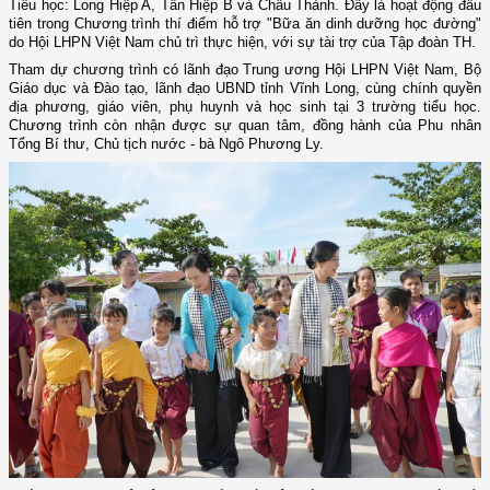
Tiểu học: Long Hiệp A, Tân Hiệp B và Châu Thành. Đây là hoạt động đầu
tiên trong Chương trình thí điểm hỗ trợ "Bữa ăn dinh dưỡng học đường"
do Hội LHPN Việt Nam chủ trì thực hiện, với sự tài trợ của Tập đoàn TH.
Tham dự chương trình có lãnh đạo Trung ương Hội LHPN Việt Nam, Bộ
Giáo dục và Đào tạo, lãnh đạo UBND tỉnh Vĩnh Long, cùng chính quyền
địa phương, giáo viên, phụ huynh và học sinh tại 3 trường tiểu học.
Chương trình còn nhận được sự quan tâm, đồng hành của Phu nhân
Tổng Bí thư, Chủ tịch nước - bà Ngô Phương Ly.