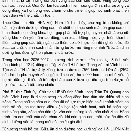
sinh, nhất là tại những địa bàn vùng sâu còn khó khăn, vùng đồng bào
dân tộc thiểu số. Qua đó, lan tỏa trách nhiệm của gia đình, nhà trường và
cộng đồng xã hội trong việc chăm lo cho trẻ em, giúp học sinh phát triển
toàn diện về thể chất, trí tuệ...
Theo Chủ tịch Hội LHPN Việt Nam Lê Thị Thủy, chương trình không chỉ
cải thiện dinh dưỡng, nâng cao thể chất cho học sinh mà còn giúp các em
hình thành nếp sống khoa học, góp phần hỗ trợ phụ huynh, nhất là phụ nữ
vùng khó khăn yên tâm lao động, sản xuất. Đồng thời, việc triển khai thí
điểm cũng giúp các bộ, ngành có thêm cơ sở thực tiễn để nghiên cứu, đề
xuất cơ chế, chính sách nhằm từng bước mở rộng mô hình "Bữa ăn dinh
dưỡng học đường" trên phạm vi cả nước.
Trong năm học 2026-2027, chương trình được triển khai tại 3 tỉnh với
tổng kinh phí 12 tỷ đồng do Tập đoàn TH hỗ trợ. Trong đó, tại Vĩnh Long,
Tập đoàn TH tài trợ 4 tỷ đồng, tương đương 75% kinh phí bữa ăn (25%
còn lại do phụ huynh đóng góp). Theo đó, hơn 900 học sinh (chủ yếu là
người dân tộc thiểu số trên địa bàn) của 3 trường Tiểu học trên được hỗ
trợ bữa trưa và bữa phụ chiều.
Phó Bí thư Tỉnh ủy, Chủ tịch UBND tỉnh Vĩnh Long Trần Trí Quang cho
biết, Vĩnh Long là địa phương có đông đồng bào dân tộc thiểu số sinh
sống. Trong những năm qua, tỉnh đã nỗ lực thực hiện nhiều chính sách an
sinh xã hội, nhưng trong điều kiện học tập, sinh hoạt, một bộ phận học
sinh vùng sâu, đồng bào dân tộc vẫn còn những khó khăn nhất định. Hành
trình tìm con chữ của các cháu đôi khi còn gian nan, một bữa ăn đầy đủ
dinh dưỡng vẫn là mong mỏi của nhiều gia đình.
"Chương trình hỗ trợ "Bữa ăn dinh dưỡng học đường" do Hội LHPN Việt