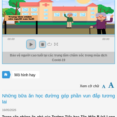
00:00
00:00
Bảo vệ người cao tuổi tại các trung tâm chăm sóc trong mùa dịch
Covid-19
Mô hình hay
Xem cỡ chữ
Những bữa ăn học đường góp phần vun đắp tương
lai
16/05/2026
Trong căn phòng ăn nhỏ của Trường Tiểu học Tân Hiệp B (xã Long