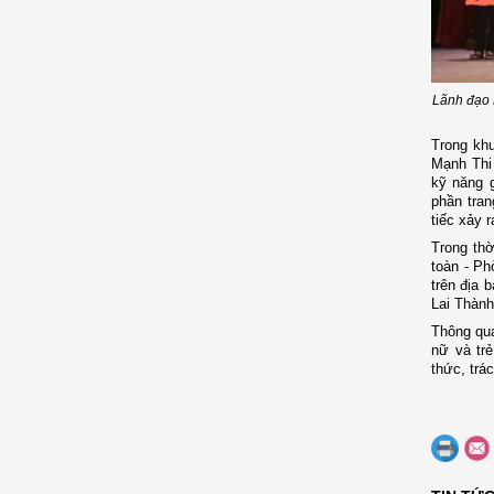
Lãnh đạo 
Trong kh
Mạnh Thi 
kỹ năng g
phần tran
tiếc xảy 
Trong th
toàn - Ph
trên địa 
Lai Thành
Thông qua
nữ và tr
thức, trá