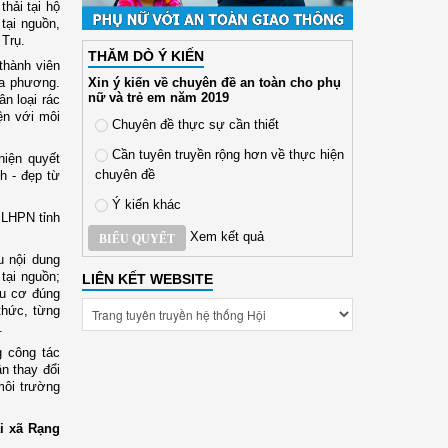
thải tại hộ
 tại nguồn,
Trụ.
THĂM DÒ Ý KIẾN
thành viên
Xin ý kiến về chuyên đề an toàn cho phụ
ịa phương.
nữ và trẻ em năm 2019
n loại rác
ện với môi
Chuyên đề thực sự cần thiết
Cần tuyên truyền rộng hơn về thực hiện
hiện quyết
chuyên đề
ch
-
đẹp từ
Ý kiến khác
i LHPN tỉnh
Xem kết quả
BIỂU QUYẾT
u nội dung
 tại nguồn;
LIÊN KẾT WEBSITE
ữu cơ đúng
thức, từng
.
g công tác
n thay đổi
môi trường
i xã Rạng