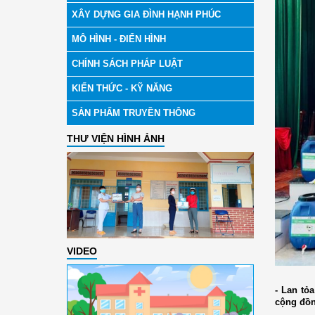
XÂY DỰNG GIA ĐÌNH HẠNH PHÚC
MÔ HÌNH - ĐIỂN HÌNH
CHÍNH SÁCH PHÁP LUẬT
KIẾN THỨC - KỸ NĂNG
SẢN PHẨM TRUYỀN THÔNG
THƯ VIỆN HÌNH ẢNH
VIDEO
-
Lan tỏa 
cộng đồ