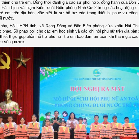
n thiện cho trẻ em.
Đồng thời
đánh giá cao sự phối hợp, đồng hành của Đồn 
Hải Thịnh và Trạm Kiểm soát Biên phòng Ninh Cơ 2 trong các hoạt động c
rẻ em trên địa bàn; đặc biệt là sự hỗ trợ các trang thiết bị phục vụ công
ối nước.
 này, Hội LHPN tỉnh, xã Rạng Đông và Đồn Biên phòng cửa khẩu Hải Thị
o phao, 50 phao bơi cho các em học sinh và các chi hội phụ nữ trên địa bàn
thiết thực góp phần hỗ trợ phụ nữ, trẻ em bảo đảm an toàn khi tham gia các
ực sông nước.