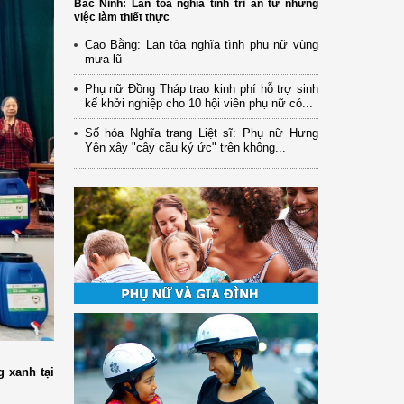
Bắc Ninh: Lan tỏa nghĩa tình tri ân từ những
việc làm thiết thực
Cao Bằng: Lan tỏa nghĩa tình phụ nữ vùng
mưa lũ
Phụ nữ Đồng Tháp trao kinh phí hỗ trợ sinh
kế khởi nghiệp cho 10 hội viên phụ nữ có...
Số hóa Nghĩa trang Liệt sĩ: Phụ nữ Hưng
Yên xây "cây cầu ký ức" trên không...
g xanh tại