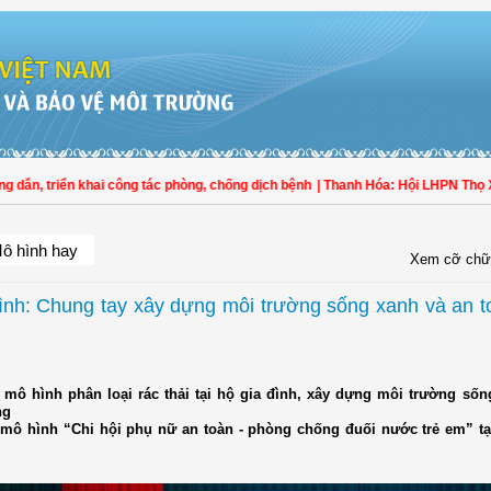
triển khai công tác phòng, chống dịch bệnh
| Thanh Hóa: Hội LHPN Thọ Xuân tíc
ô hình hay
Xem cỡ chữ
ình: Chung tay xây dựng môi trường sống xanh và an t
a mô hình phân loại rác thải tại hộ gia đình, xây dựng môi trường sốn
ng
 mô hình “Chi hội phụ nữ an toàn - phòng chống đuối nước trẻ em” tạ