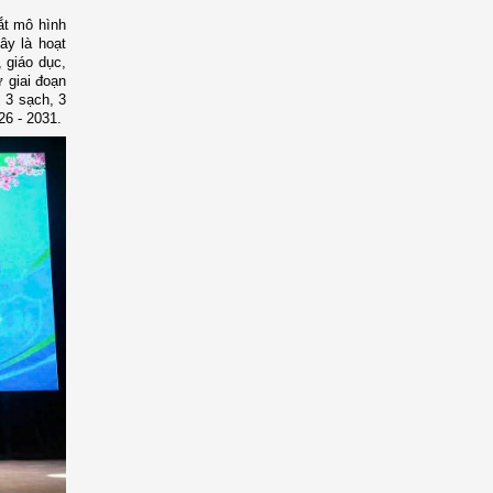
ắt mô hình
ây là hoạt
 giáo dục,
ữ giai đoạn
 3 sạch, 3
26
-
2031.