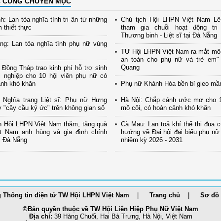
C CÙNG CHUYÊN MỤC
h: Lan tỏa nghĩa tình tri ân từ những
Chủ tịch Hội LHPN Việt Nam Lê
m thiết thực
tham gia chuỗi hoạt động tr
Thương binh - Liệt sĩ tại Đà Nẵng
ng: Lan tỏa nghĩa tình phụ nữ vùng
TƯ Hội LHPN Việt Nam ra mắt mô
an toàn cho phụ nữ và trẻ em" 
Quang
Đồng Tháp trao kinh phí hỗ trợ sinh
i nghiệp cho 10 hội viên phụ nữ có
ảnh khó khăn
Phụ nữ Khánh Hòa bền bỉ gieo mầ
 Nghĩa trang Liệt sĩ: Phụ nữ Hưng
Hà Nội: Chắp cánh ước mơ cho 1
 "cây cầu ký ức" trên không gian số
mồ côi, có hoàn cảnh khó khăn
h Hội LHPN Việt Nam thăm, tặng quà
Cà Mau: Lan toả khí thế thi đua 
t Nam anh hùng và gia đình chính
hướng về Đại hội đại biểu phụ nữ
i Đà Nẵng
nhiệm kỳ 2026 - 2031
 Thông tin điện tử TW Hội LHPN Việt Nam
Trang chủ
Sơ đồ 
©Bản quyền thuộc về TW Hội Liên Hiệp Phụ Nữ Việt Nam
Địa chỉ:
39 Hàng Chuối, Hai Bà Trưng, Hà Nội, Việt Nam