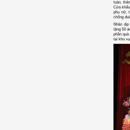
toàn, thâ
Cửa khẩu 
phụ nữ, t
chống đu
Nhân dịp
tặng 50 á
phần quà 
tại khu v