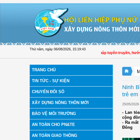
Truy cập nội dung luôn
Thứ năm, ngày 06/08/2026
,
15:19:44
Hội LHPN tỉnh Đồng Tháp tuyên truyền, hướng dẫn, 
TRANG CHỦ
M
TIN TỨC - SỰ KIỆN
Ninh B
CHUYỂN ĐỔI SỐ
trẻ em
XÂY DỰNG NÔNG THÔN MỚI
25/05/2026
- Lan tỏ
BẢO VỆ MÔI TRƯỜNG
cộng đồ
- Ra mắt
AN TOÀN CHO PN&TE
Đông
AN TOÀN GIAO THÔNG