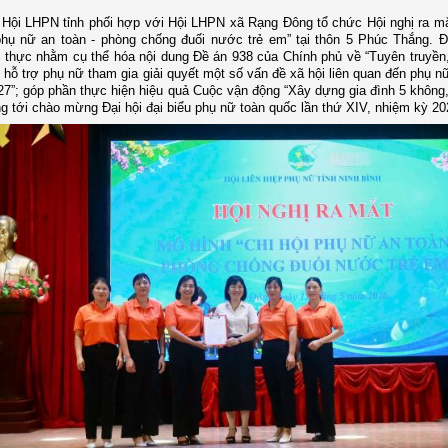
 Hội LHPN tỉnh phối hợp với Hội LHPN xã Rạng Đông tổ chức
H
ội nghị ra m
phụ nữ an toàn - phòng chống đuối nước trẻ em” tại thôn 5 Phúc Thắng. Đ
t thực nhằm cụ thể hóa nội dung Đề án 938 của Chính phủ về “Tuyên truyền,
 hỗ trợ phụ nữ tham gia giải quyết một số vấn đề xã hội liên quan đến phụ n
27”; góp phần thực hiện hiệu quả Cuộc vận động “Xây dựng gia đình 5 không,
g tới chào mừng Đại hội đại biểu
p
hụ nữ toàn quốc lần thứ XIV, nhiệm kỳ 20