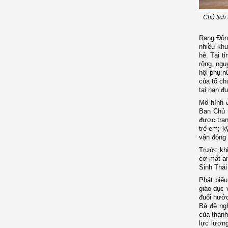
Chủ tịch
Rạng Đông
nhiều khu
hè. Tại t
rộng, ngu
hội phụ n
của tổ ch
tai nạn đ
Mô hình 
Ban Chủ 
được tran
trẻ em; k
vận động 
Trước kh
cơ mất an
Sinh Thái
Phát biểu
giáo dục 
đuối nước
Bà
đề ngh
của thành
lực lượn