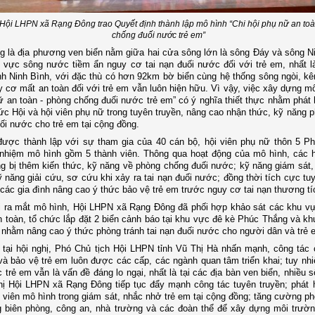
 Hội LHPN xã Rạng Đông trao Quyết định thành lập mô hình “Chi hội phụ nữ an to
chống đuối nước trẻ em”
 là địa phương ven biển nằm giữa hai cửa sông lớn là sông Đáy và sông N
 vực sông nước tiềm ẩn nguy cơ tai nạn đuối nước đối với trẻ em, nhất là
ỉnh Ninh Bình, với đặc thù có hơn 92km bờ biển cùng hệ thống sông ngòi, 
y cơ mất an toàn đối với trẻ em vẫn luôn hiện hữu. Vì vậy, việc xây dựng mô
ữ an toàn - phòng chống đuối nước trẻ em” có ý nghĩa thiết thực nhằm phát h
ức Hội và hội viên phụ nữ trong tuyên truyền, nâng cao nhận thức, kỹ năng p
uối nước cho trẻ em tại cộng đồng.
được thành lập với sự tham gia của 40 cán bộ, hội viên phụ nữ thôn 5 P
nhiệm mô hình gồm 5 thành viên. Thông qua hoạt động của mô hình, các h
g bị thêm kiến thức, kỹ năng về phòng chống đuối nước; kỹ năng giám sát
ỹ năng giải cứu, sơ cứu khi xảy ra tai nạn đuối nước; đồng thời tích cực tu
các gia đình nâng cao ý thức bảo vệ trẻ em trước nguy cơ tai nạn thương tí
i ra mắt mô hình, Hội LHPN xã Rạng Đông đã phối hợp khảo sát các khu v
 toàn, tổ chức lắp đặt 2 biển cảnh báo tại khu vực đê kè Phúc Thắng và kh
 nhằm nâng cao ý thức phòng tránh tai nạn đuối nước cho người dân và trẻ 
 tại hội nghị, Phó Chủ tịch Hội LHPN tỉnh Vũ Thị Hà nhấn mạnh
,
công tác 
và bảo vệ trẻ em luôn được các cấp, các ngành quan tâm triển khai; tuy nhiê
 trẻ em vẫn là vấn đề đáng lo ngại, nhất là tại các địa bàn ven biển, nhiều
ị Hội LHPN xã Rạng Đông tiếp tục đẩy mạnh công tác tuyên truyền; phát h
 viên mô hình trong giám sát, nhắc nhở trẻ em tại cộng đồng; tăng cường ph
g biên phòng, công an, nhà trường và các đoàn thể để xây dựng môi trườ