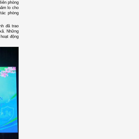
Biên phòng
hăm lo cho
 tác phòng
nh đã trao
 xã. Những
 hoạt động