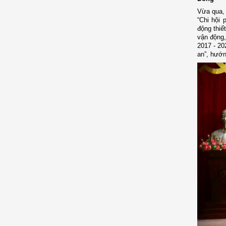
Vừa qua
,
“Chi hội 
động thiế
vận động,
2017 - 20
an”, hướn