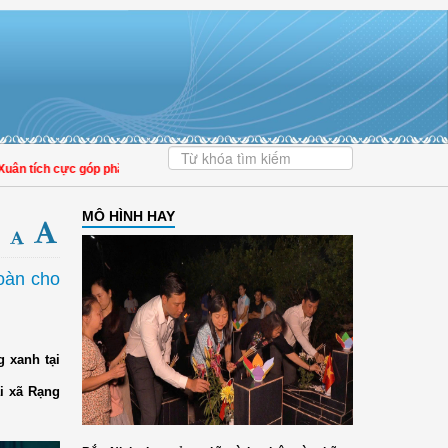
h cực góp phần nâng cao tỷ lệ người dân tham gia bảo hiểm y tế
MÔ HÌNH HAY
oàn cho
g xanh tại
i xã Rạng