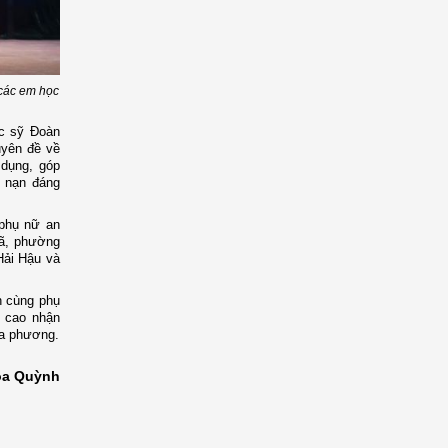
 các em học
c sỹ Đoàn
uyên đề về
 dụng, góp
i nạn đáng
 phụ nữ an
xã, phường
Hải Hậu và
nh cùng phụ
g cao nhận
ịa phương.
a Quỳnh