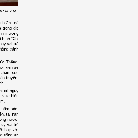
àn - phòng
inh Cơ, có
 trong dịp
kênh mương
 hình “Chi
uy vai trò
hòng tránh
húc Thắng.
ội viên sẽ
, chăm sóc
yên truyền,
ch.
ực có nguy
u vực biển
em.
chăm sóc,
n, tai nạn
 sông nước.
uy vai trò
ối hợp với
ng sống an