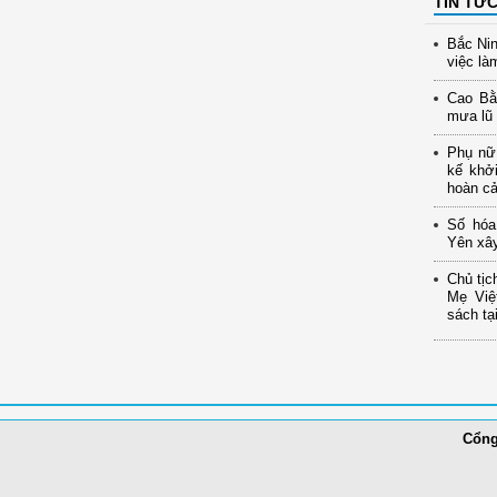
TIN TỨ
Bắc Nin
việc là
Cao Bằ
mưa lũ
Phụ nữ 
kế khở
hoàn c
Số hóa
Yên xây
Chủ tịc
Mẹ Việ
sách tạ
Cổng