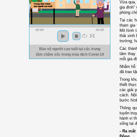
Vừa qua
,
gia đình”
phòng chố
Tại các h
tham gia 
00:00
00:00
Mô hình t
thải sinh
trường; h
Các thành
Bảo vệ người cao tuổi tại các trung
tâm thay 
tâm chăm sóc trong mùa dịch Covid-19
mỗi gia đ
Nhằm hỗ t
đã trao t
Trong kh
thiết thự
các giải 
cách. Nội
bước hình
Thông qua
tuyên tru
hành vi t
sống tại 
-
Ra mắt 
Đông