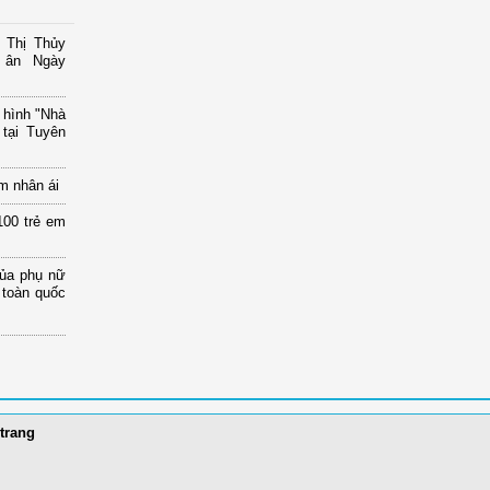
 Thị Thủy
i ân Ngày
 hình "Nhà
tại Tuyên
m nhân ái
00 trẻ em
của phụ nữ
 toàn quốc
trang