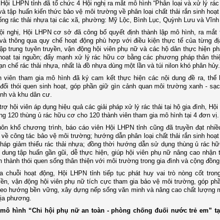
 Hội
LHPN tỉnh đã
tổ chức 4
H
ội nghị ra mắt mô hình “Phân loại và xử lý rác 
và tập huấn kiến thức bảo vệ môi trường về phân loại chất thải rắn sinh hoạt
ng rác thải nhựa
tại các xã, phường: Mỹ Lộc, Bình Lục, Quỳnh Lưu và Vĩnh 
ội nghị, Hội LHPN cơ sở đã công bố quyết định thành lập mô hình, ra mắt 
và thông qua quy chế hoạt động phù hợp với điều kiện thực tế của từng đ
ập trung tuyên truyền, vận động hội viên phụ nữ và các hộ dân thực hiện phâ
 hoạt tại nguồn; đẩy mạnh xử lý rác hữu cơ bằng các phương pháp thân thi
ạn chế rác thải nhựa, nhất là đồ nhựa dùng một lần và túi nilon khó phân hủy.
 viên tham gia mô hình đã ký cam kết thực hiện các nội dung đề ra, thể 
đổi thói quen sinh hoạt, góp phần giữ gìn cảnh quan môi trường xanh
-
sạ
ình và khu dân cư.
rợ hội viên áp dụng hiệu quả các giải pháp xử lý rác thải tại hộ gia đình, Hộ
ặng 120 thùng ủ rác hữu cơ cho 120 thành viên tham gia mô hình tại 4 đơn vị.
uôn khổ chương trình, báo cáo viên Hội LHPN tỉnh
cũng
đã truyền đạt nhiề
c về công tác bảo vệ môi trường; hướng dẫn phân loại chất thải rắn sinh hoạt
pháp giảm thiểu rác thải nhựa; đồng thời hướng dẫn sử dụng thùng ủ rác h
 dung tập huấn gần gũi, dễ thực hiện, giúp hội viên phụ nữ nâng cao nhận 
 thành thói quen sống thân thiện với môi trường trong gia đình và cộng đồng
 chuỗi hoạt động, Hội LHPN tỉnh tiếp tục phát huy vai trò nòng cốt tron
yền, vận động hội viên phụ nữ tích cực tham gia bảo vệ môi trường, góp phầ
heo hướng bền vững, xây dựng nếp sống văn minh và nâng cao chất lượng 
địa phương.
mô hình “Chi hội phụ nữ an toàn - phòng chống đuối nước trẻ em” tạ