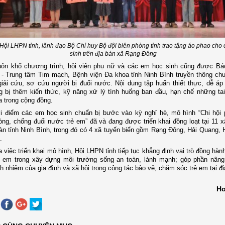
Hội LHPN tỉnh, lãnh đạo Bộ Chỉ huy Bộ đội biên phòng tỉnh trao tặng áo phao cho
sinh trên địa bàn xã Rạng Đông
uôn khổ chương trình, hội viên phụ nữ và các em học sinh
cũng
được
B
á
- Trung tâm Tim mạch, Bệnh viện Đa khoa tỉnh Ninh Bình truyền thông ch
iải cứu, sơ cứu người bị đuối nước. Nội dung tập huấn thiết thực, dễ áp
g bị thêm kiến thức, kỹ năng xử lý tình huống ban đầu, hạn chế những ta
ra trong cộng đồng.
ời điểm các em học sinh chuẩn bị bước vào kỳ nghỉ hè, mô hình “Chi hội
òng, chống đuối nước trẻ em” đã và đang được triển khai đồng loạt tại 11 
bàn tỉnh Ninh Bình, trong đó có 4 xã tuyến biển gồm Rạng Đông, Hải Quang, 
.
 việc triển khai mô hình, Hội LHPN tỉnh tiếp tục khẳng định vai trò đồng hà
ẻ em trong xây dựng môi trường sống an toàn, lành mạnh; góp phần nân
ch nhiệm của gia đình và xã hội trong công tác bảo vệ, chăm sóc trẻ em tại đ
Ho