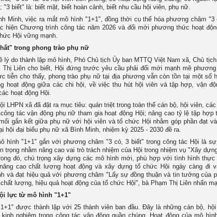
 "3 biết" là: biết mặt, biết hoàn cảnh, biết nhu cầu hội viên, phụ nữ.
nh Minh, việc ra mắt mô hình "1+1", đồng thời cụ thể hóa phương châm "3 c
c hiện Chương trình công tác năm 2026 và đổi mới phương thức hoạt độn
chức Hội vững mạnh.
thắt" trong phong trào phụ nữ
ề lý do thành lập mô hình, Phó Chủ tịch Ủy ban MTTQ Việt Nam xã, Chủ tịc
Thị Liên cho biết, Hội đứng trước yêu cầu phải đổi mới mạnh mẽ phương
c tiễn cho thấy, phong trào phụ nữ tại địa phương vẫn còn tồn tại một số 
g hoạt động giữa các chi hội, về việc thu hút hội viên và tập hợp, vận đ
các hoạt động Hội.
i LHPN xã đã đặt ra mục tiêu: quán triệt trong toàn thể cán bộ, hội viên, các 
công tác vận động phụ nữ tham gia hoạt động Hội; nâng cao tỷ lệ tập hợp t
 mối gắn kết giữa phụ nữ với hội viên và tổ chức Hội nhằm góp phần đạt v
Đại hội đại biểu phụ nữ xã Bình Minh, nhiệm kỳ 2025 - 2030 đề ra.
 hình "1+1" gắn với phương châm "3 có, 3 biết" trong công tác Hội là sự
n trọng nhằm nâng cao vai trò trách nhiệm của Hội trong nhiệm vụ "Xây dựn
ong đó, chú trọng xây dựng các mô hình mới, phù hợp với tình hình thực 
nâng cao chất lượng hoạt động và xây dựng tổ chức Hội ngày càng đi v
h và đạt hiệu quả với phương châm "Lấy sự đồng thuận và tin tưởng của 
chất lượng, hiệu quả hoạt động của tổ chức Hội", bà Phạm Thị Liên nhấn m
ội lực từ mô hình "1+1"
1+1" được thành lập với 25 thành viên ban đầu. Đây là những cán bộ, hội 
 kinh nghiệm trong công tác vận động quần chúng. Hoạt động của mô hình