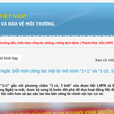
g dẫn, triển khai công tác phòng, chống dịch bệnh
| Thanh Hóa: Hội LHPN Thọ X
ô hình hay
Xem cỡ chữ
gãi: Đổi mới công tác Hội từ mô hình "1+1" và "3 có, 3 
 “1+1” gắn với phương châm “3 có, 3 biết” vừa được Hội LHPN xã 
ảng Ngãi) ra mắt, được kỳ vọng là bước đột phá để đưa hoạt động Hội đ
 hội viên hơn và tạo sức lan tỏa bền vững từ chính nội lực cơ sở.