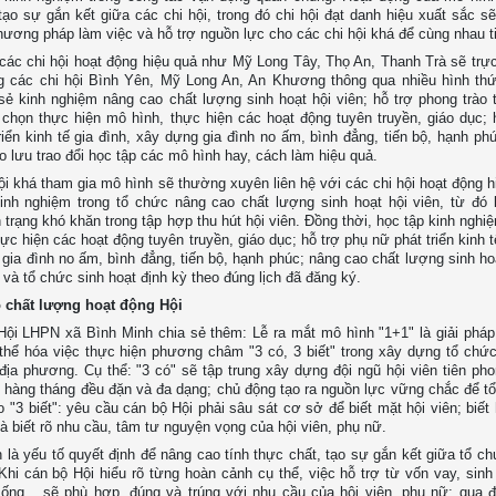
tạo sự gắn kết giữa các chi hội, trong đó chi hội đạt danh hiệu xuất sắc s
hương pháp làm việc và hỗ trợ nguồn lực cho các chi hội khá để cùng nhau t
các chi hội hoạt động hiệu quả như Mỹ Long Tây, Thọ An, Thanh Trà sẽ trực
g các chi hội Bình Yên, Mỹ Long An, An Khương thông qua nhiều hình th
 sẻ kinh nghiệm nâng cao chất lượng sinh hoạt hội viên; hỗ trợ phong trào t
chọn thực hiện mô hình, thực hiện các hoạt động tuyên truyền, giáo dục; 
riển kinh tế gia đình, xây dựng gia đình no ấm, bình đẳng, tiến bộ, hạnh ph
o lưu trao đổi học tập các mô hình hay, cách làm hiệu quả.
ội khá tham gia mô hình sẽ thường xuyên liên hệ với các chi hội hoạt động h
inh nghiệm trong tổ chức nâng cao chất lượng sinh hoạt hội viên, từ đó
 trạng khó khăn trong tập hợp thu hút hội viên. Đồng thời, học tập kinh ngh
hực hiện các hoạt động tuyên truyền, giáo dục; hỗ trợ phụ nữ phát triển kinh t
gia đình no ấm, bình đẳng, tiến bộ, hạnh phúc; nâng cao chất lượng sinh hoạ
ội và tổ chức sinh hoạt định kỳ theo đúng lịch đã đăng ký.
 chất lượng hoạt động Hội
Hội LHPN xã Bình Minh chia sẻ thêm: Lễ ra mắt mô hình "1+1" là giải pháp
hể hóa việc thực hiện phương châm "3 có, 3 biết" trong xây dựng tổ chứ
địa phương. Cụ thể: "3 có" sẽ tập trung xây dựng đội ngũ hội viên tiên phon
 hàng tháng đều đặn và đa dạng; chủ động tạo ra nguồn lực vững chắc để t
o "3 biết": yêu cầu cán bộ Hội phải sâu sát cơ sở để biết mặt hội viên; biế
và biết rõ nhu cầu, tâm tư nguyện vọng của hội viên, phụ nữ.
 là yếu tố quyết định để nâng cao tính thực chất, tạo sự gắn kết giữa tổ ch
 Khi cán bộ Hội hiểu rõ từng hoàn cảnh cụ thể, việc hỗ trợ từ vốn vay, sinh
ống... sẽ phù hợp, đúng và trúng với nhu cầu của hội viên, phụ nữ; qua 