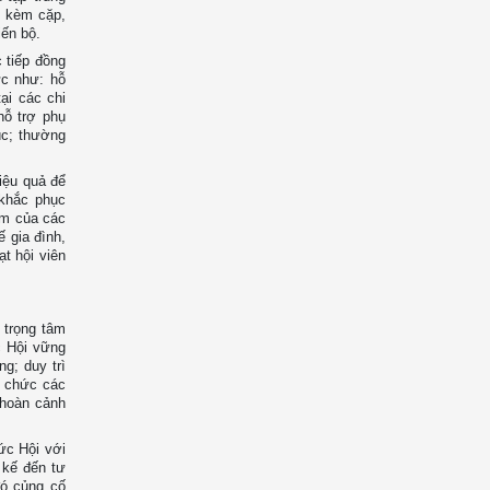
ẽ kèm cặp,
iến bộ.
 tiếp đồng
ức như: hỗ
ại các chi
hỗ trợ phụ
úc; thường
iệu quả để
 khắc phục
iệm của các
ế gia đình,
t hội viên
 trọng tâm
c Hội vững
g; duy trì
ổ chức các
t hoàn cảnh
ức Hội với
 kế đến tư
đó củng cố