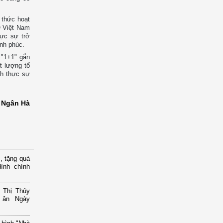
 thức hoạt
Q Việt Nam
hực sự trở
ạnh phúc.
h "1+1" gắn
t lượng tổ
nh thực sự
Ngân Hà
, tặng quà
ình chính
 Thị Thủy
i ân Ngày