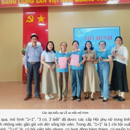
Các đại biểu tại Lễ ra mắt mô hình
 qua, mô hình "1+1", "3 có, 3 biết" đã được các cấp Hội phụ nữ trong tỉnh 
h những việc gần gũi với đời sống hội viên. Trong đó, "1+1" là 1 chi hội xu
 khá; "3 có" là: có hội viên tiên phong, có hoạt động hàng tháng, có nguồn 