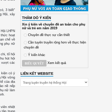
ó, 3 biết"
g Hội, xây
THĂM DÒ Ý KIẾN
Xin ý kiến về chuyên đề an toàn cho phụ
nữ và trẻ em năm 2019
h Hội LHPN
Chuyên đề thực sự cần thiết
 thức hoạt
hạn chế về
Cần tuyên truyền rộng hơn về thực hiện
ộng phụ nữ
chuyên đề
chi, tổ hội
Ý kiến khác
hu hút hội
à vượt các
Xem kết quả
BIỂU QUYẾT
 kiện có ý
LIÊN KẾT WEBSITE
g Hội vững
tế của địa
ào nề nếp
phụ nữ làm
ạnh.
viên nhiệt
 tập trung