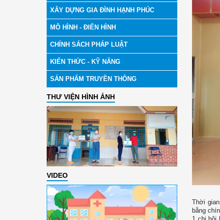
XÂY DỰNG GIA ĐÌNH HẠNH PHÚC
MÔ HÌNH - ĐIỂN HÌNH
CHÍNH SÁCH PHÁP LUẬT
KIẾN THỨC - KỸ NĂNG
SẢN PHẨM TRUYỀN THÔNG
THƯ VIỆN HÌNH ẢNH
VIDEO
Thời gian
bằng chín
1 chi hội