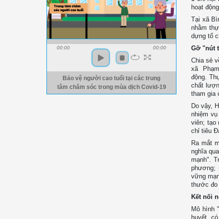
hoạt động;
Tại xã Bì
nhằm thự
dựng tổ 
Gỡ "nút 
00:00
00:00
Chia sẻ v
xã Phạm 
động. Thự
Bảo vệ người cao tuổi tại các trung
chất lượn
tâm chăm sóc trong mùa dịch Covid-19
tham gia 
Do vậy, Hộ
nhiệm vụ 
viên; tạo
chỉ tiêu 
Ra mắt mô
nghĩa qua
mạnh". Tr
phương; 
vững mạn
thước đo 
Kết nối n
Mô hình "
huyết, có