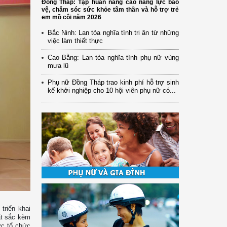
Đồng Tháp: Tập huấn nâng cao năng lực bảo
vệ, chăm sóc sức khỏe tâm thần và hỗ trợ trẻ
em mồ côi năm 2026
Bắc Ninh: Lan tỏa nghĩa tình tri ân từ những
việc làm thiết thực
Cao Bằng: Lan tỏa nghĩa tình phụ nữ vùng
mưa lũ
Phụ nữ Đồng Tháp trao kinh phí hỗ trợ sinh
kế khởi nghiệp cho 10 hội viên phụ nữ có...
triển khai
ất sắc kèm
lực tổ chức