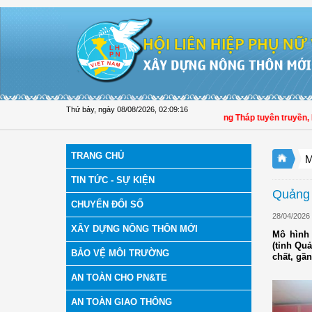
Truy cập nội dung luôn
Thứ bảy, ngày 08/08/2026
,
02:09:17
Hội LHPN tỉnh Đồng Tháp tuyên truyền, hướn
TRANG CHỦ
M
TIN TỨC - SỰ KIỆN
Quảng N
CHUYỂN ĐỔI SỐ
28/04/2026
XÂY DỰNG NÔNG THÔN MỚI
Mô hình
(tỉnh Qu
BẢO VỆ MÔI TRƯỜNG
chất, gần
AN TOÀN CHO PN&TE
AN TOÀN GIAO THÔNG