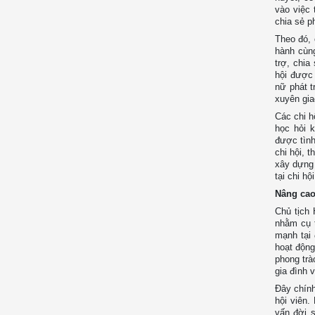
vào việc 
chia sẻ p
Theo đó, 
hành cùn
trợ, chia
hội được 
nữ phát t
xuyên gia
Các chi h
học hỏi k
được tình
chi hội, t
xây dựng 
tại chi h
Nâng cao
Chủ tịch 
nhằm cụ t
mạnh tại 
hoạt động
phong trà
gia đình 
Đây chính
hội viên.
vấn đời s