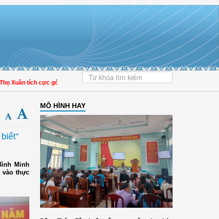
uân tích cực góp phần nâng cao tỷ lệ người dân tham gia bảo hiểm y tế
MÔ HÌNH HAY
biết"
Bình Minh
i vào thực