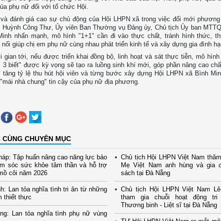
của phụ nữ đối với tổ chức Hội.
 và đánh giá cao sự chủ động của Hội LHPN xã trong việc đổi mới phương
g Huỳnh Công Thư, Ủy viên Ban Thường vụ Đảng ủy, Chủ tịch Ủy ban MTT
Minh nhấn mạnh, mô hình "1+1" cần đi vào thực chất, tránh hình thức, t
 nối giúp chị em phụ nữ cùng nhau phát triển kinh tế và xây dựng gia đình h
i gian tới, nếu được triển khai đồng bộ, linh hoạt và sát thực tiễn, mô hìn
, 3 biết" được kỳ vọng sẽ tạo ra luồng sinh khí mới, góp phần nâng cao chấ
 tăng tỷ lệ thu hút hội viên và từng bước xây dựng Hội LHPN xã Bình Mi
 "mái nhà chung" tin cậy của phụ nữ địa phương.
C CÙNG CHUYÊN MỤC
áp: Tập huấn nâng cao năng lực bảo
Chủ tịch Hội LHPN Việt Nam thăm
ăm sóc sức khỏe tâm thần và hỗ trợ
Mẹ Việt Nam anh hùng và gia đ
mồ côi năm 2026
sách tại Đà Nẵng
h: Lan tỏa nghĩa tình tri ân từ những
Chủ tịch Hội LHPN Việt Nam Lê
m thiết thực
tham gia chuỗi hoạt động tr
Thương binh - Liệt sĩ tại Đà Nẵng
ng: Lan tỏa nghĩa tình phụ nữ vùng