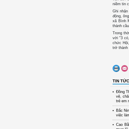
niềm tin 
Ghi nhận
động, ôn
xã Bình 
thành cầu
Trong thờ
với "3 có
chức Hội,
trở thành
TIN TỨ
Đồng Th
vệ, ch
trẻ em 
Bắc Nin
việc là
Cao Bằ