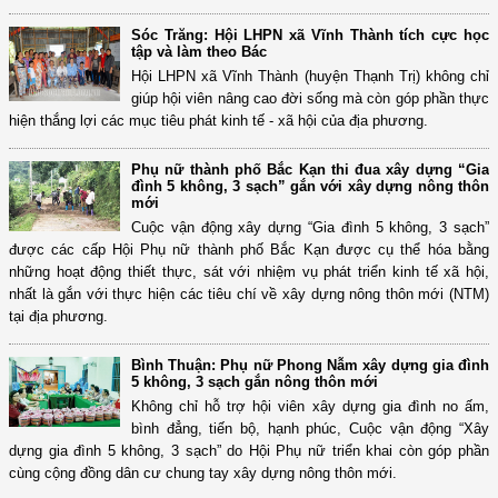
Sóc Trăng: Hội LHPN xã Vĩnh Thành tích cực học
tập và làm theo Bác
Hội LHPN xã Vĩnh Thành (huyện Thạnh Trị) không chỉ
giúp hội viên nâng cao đời sống mà còn góp phần thực
hiện thắng lợi các mục tiêu phát kinh tế - xã hội của địa phương.
Phụ nữ thành phố Bắc Kạn thi đua xây dựng “Gia
đình 5 không, 3 sạch” gắn với xây dựng nông thôn
mới
Cuộc vận động xây dựng “Gia đình 5 không, 3 sạch”
được các cấp Hội Phụ nữ thành phố Bắc Kạn được cụ thể hóa bằng
những hoạt động thiết thực, sát với nhiệm vụ phát triển kinh tế xã hội,
nhất là gắn với thực hiện các tiêu chí về xây dựng nông thôn mới (NTM)
tại địa phương.
Bình Thuận: Phụ nữ Phong Nẫm xây dựng gia đình
5 không, 3 sạch gắn nông thôn mới
Không chỉ hỗ trợ hội viên xây dựng gia đình no ấm,
bình đẳng, tiến bộ, hạnh phúc, Cuộc vận động “Xây
dựng gia đình 5 không, 3 sạch” do Hội Phụ nữ triển khai còn góp phần
cùng cộng đồng dân cư chung tay xây dựng nông thôn mới.