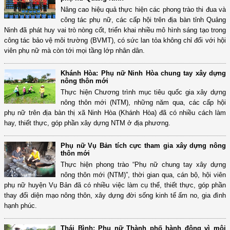
Nâng cao hiệu quả thực hiện các phong trào thi đua và
công tác phụ nữ, các cấp hội trên địa bàn tỉnh Quảng
Ninh đã phát huy vai trò nòng cốt, triển khai nhiều mô hình sáng tạo trong
công tác bảo vệ môi trường (BVMT), có sức lan tỏa không chỉ đối với hội
viên phụ nữ mà còn tới mọi tầng lớp nhân dân.
Khánh Hòa: Phụ nữ Ninh Hòa chung tay xây dựng
nông thôn mới
Thực hiện Chương trình mục tiêu quốc gia xây dựng
nông thôn mới (NTM), những năm qua, các cấp hội
phụ nữ trên địa bàn thị xã Ninh Hòa (Khánh Hòa) đã có nhiều cách làm
hay, thiết thực, góp phần xây dựng NTM ở địa phương.
Phụ nữ Vụ Bản tích cực tham gia xây dựng nông
thôn mới
Thực hiện phong trào “Phụ nữ chung tay xây dựng
nông thôn mới (NTM)”, thời gian qua, cán bộ, hội viên
phụ nữ huyện Vụ Bản đã có nhiều việc làm cụ thể, thiết thực, góp phần
thay đổi diện mạo nông thôn, xây dựng đời sống kinh tế ấm no, gia đình
hạnh phúc.
Thái Bình: Phụ nữ Thành phố hành động vì môi