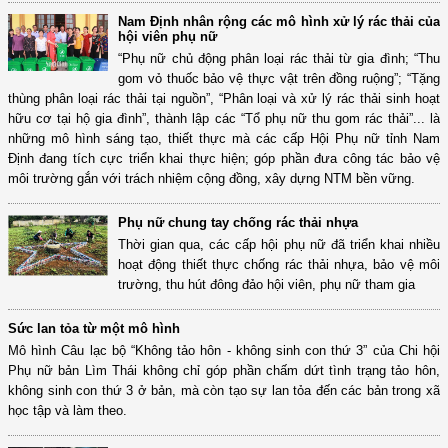
Nam Định nhân rộng các mô hình xử lý rác thải của
hội viên phụ nữ
“Phụ nữ chủ động phân loại rác thải từ gia đình; “Thu
gom vỏ thuốc bảo vệ thực vật trên đồng ruộng”; “Tặng
thùng phân loại rác thải tại nguồn”, “Phân loại và xử lý rác thải sinh hoạt
hữu cơ tại hộ gia đình”, thành lập các “Tổ phụ nữ thu gom rác thải”... là
những mô hình sáng tạo, thiết thực mà các cấp Hội Phụ nữ tỉnh Nam
Định đang tích cực triển khai thực hiện; góp phần đưa công tác bảo vệ
môi trường gắn với trách nhiệm cộng đồng, xây dựng NTM bền vững.
Phụ nữ chung tay chống rác thải nhựa
Thời gian qua, các cấp hội phụ nữ đã triển khai nhiều
hoạt động thiết thực chống rác thải nhựa, bảo vệ môi
trường, thu hút đông đảo hội viên, phụ nữ tham gia
Sức lan tỏa từ một mô hình
Mô hình Câu lạc bộ “Không tảo hôn - không sinh con thứ 3” của Chi hội
Phụ nữ bản Lìm Thái không chỉ góp phần chấm dứt tình trạng tảo hôn,
không sinh con thứ 3 ở bản, mà còn tạo sự lan tỏa đến các bản trong xã
học tập và làm theo.