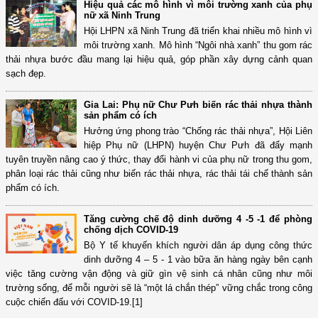
Hiệu quả các mô hình vì môi trường xanh của phụ
nữ xã Ninh Trung
Hội LHPN xã Ninh Trung đã triển khai nhiều mô hình vì
môi trường xanh. Mô hình “Ngôi nhà xanh” thu gom rác
thải nhựa bước đầu mang lại hiệu quả, góp phần xây dựng cảnh quan
sạch đẹp.
Gia Lai: Phụ nữ Chư Pưh biến rác thải nhựa thành
sản phẩm có ích
Hưởng ứng phong trào “Chống rác thải nhựa”, Hội Liên
hiệp Phụ nữ (LHPN) huyện Chư Pưh đã đẩy mạnh
tuyên truyền nâng cao ý thức, thay đổi hành vi của phụ nữ trong thu gom,
phân loại rác thải cũng như biến rác thải nhựa, rác thải tái chế thành sản
phẩm có ích.
Tăng cường chế độ dinh dưỡng 4 -5 -1 để phòng
chống dịch COVID-19
Bộ Y tế khuyến khích người dân áp dụng công thức
dinh dưỡng 4 – 5 - 1 vào bữa ăn hàng ngày bên cạnh
việc tăng cường vận động và giữ gìn vệ sinh cá nhân cũng như môi
trường sống, để mỗi người sẽ là “một lá chắn thép” vững chắc trong công
cuộc chiến đấu với COVID-19.[1]