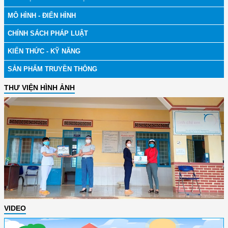
MÔ HÌNH - ĐIỂN HÌNH
CHÍNH SÁCH PHÁP LUẬT
KIẾN THỨC - KỸ NĂNG
SẢN PHẨM TRUYỀN THÔNG
THƯ VIỆN HÌNH ẢNH
VIDEO