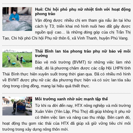
Huế: Chi hội phó phụ nữ nhiệt tình với hoạt động
phong trào
Vận động được nhiều chị em tham gia nấu ăn tại khu
cách ly T3; triển khai mô hình nuôi heo đất gây được
nguồn quỹ cao… là những đóng góp của chị Trần Thị
Tạo, Chi hội phó Chi hội Phụ nữ thôn 6, xã Vinh Thanh, huyện Phú Vang.
Thái Bình lan tỏa phong trào phụ nữ bảo vệ môi
trường
Bảo vệ môi trường (BVMT) từ những việc làm nhỏ
nhất, đó là phương châm được các cấp Hội LHPN tỉnh
Thái Bình thực hiện xuyên suốt trong thời gian qua. Đã có nhiều mô hình
về BVMT được phụ nữ các địa phương thực hiện và có sức lan tỏa sâu
rộng trong cộng đồng, mang lại hiệu quả thiết thực.
Môi trường xanh nhờ sức mạnh tập thể
Từ khi ra đời đến nay, HTX nông nghiệp và môi trường
Xuân Viên (Yên Lập, Phú Thọ) đã giúp không ít phụ nữ
có thêm việc làm và nâng cao thu nhập. Bên cạnh đó,
hoạt động thu gom rác thải của HTX đã giúp xã giữ vững tiêu chí môi
trường trong xây dựng nông thôn mới.