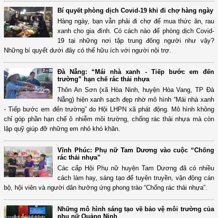
Bí quyết phòng dịch Covid-19 khi đi chợ hàng ngày
Hàng ngày, bạn vẫn phải đi chợ để mua thức ăn, rau
xanh cho gia đình. Có cách nào để phòng dịch Covid-
19 tại những nơi tập trung đông người như vậy?
Những bí quyết dưới đây có thể hữu ích với người nội trợ.
Đà Nẵng: “Mái nhà xanh - Tiếp bước em đến
trường” hạn chế rác thải nhựa
Thôn An Sơn (xã Hòa Ninh, huyện Hòa Vang, TP Đà
Nẵng) hiện xanh sạch đẹp nhờ mô hình “Mái nhà xanh
- Tiếp bước em đến trường” do Hội LHPN xã phát động. Mô hình không
chỉ góp phần hạn chế ô nhiễm môi trường, chống rác thải nhựa mà còn
lập quỹ giúp đỡ những em nhỏ khó khăn.
Vĩnh Phúc: Phụ nữ Tam Dương vào cuộc “Chống
rác thải nhựa”
Các cấp Hội Phụ nữ huyện Tam Dương đã có nhiều
cách làm hay, sáng tạo để tuyên truyền, vận động cán
bộ, hội viên và người dân hưởng ứng phong trào “Chống rác thải nhựa”.
Những mô hình sáng tạo về bảo vệ môi trường của
phụ nữ Quảng Ninh