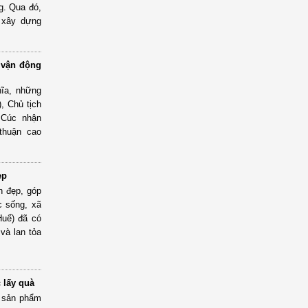
g. Qua đó,
 xây dựng
 vận động
hĩa, những
, Chủ tịch
 Cúc nhận
 thuận cao
ẹp
h đẹp, góp
c sống, xã
Huế) đã có
và lan tỏa
 lấy quà
c sản phẩm