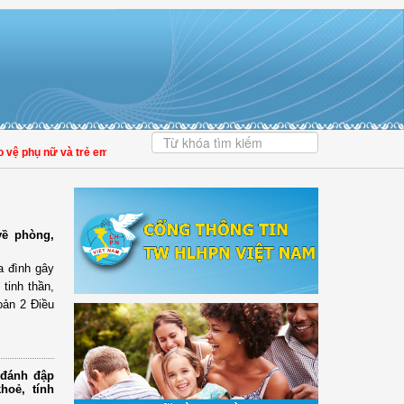
hụ nữ và trẻ em trong thời đại số
| Đại biểu Trần Lan Phương: Giảm tiền kiểm p
về phòng,
ia đình gây
 tinh thần,
hoản 2 Điều
 đánh đập
hoẻ, tính