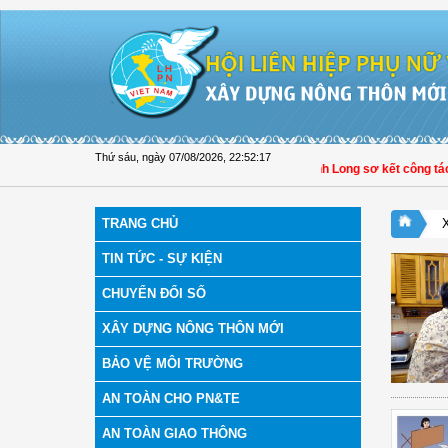
Truy cập nội dung luôn
Thứ sáu, ngày 07/08/2026
,
22:52:18
Hội LHPN xã Tam Ngãi, Vĩnh Long sơ kết công tác Hội 
TRANG CHỦ
TIN TỨC - SỰ KIỆN
CHUYỂN ĐỔI SỐ
XÂY DỰNG NÔNG THÔN MỚI
BẢO VỆ MÔI TRƯỜNG
AN TOÀN CHO PN&TE
AN TOÀN GIAO THÔNG