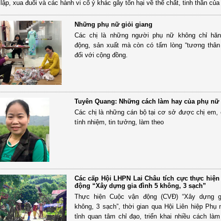
lập, xua đuổi và các hành vi cố ý khác gây tổn hại về thể chất, tinh thần của 
Những phụ nữ giỏi giang
Các chị là những người phụ nữ không chỉ hăn
động, sản xuất mà còn có tấm lòng “tương thân
đối với cộng đồng.
Tuyên Quang: Những cách làm hay của phụ nữ
Các chị là những cán bộ tại cơ sở được chị em,
tính nhiệm, tin tưởng, làm theo
Các cấp Hội LHPN Lai Châu tích cực thực hiện
động “Xây dựng gia đình 5 không, 3 sạch”
Thực hiện Cuộc vận động (CVĐ) “Xây dựng g
không, 3 sạch”, thời gian qua Hội Liên hiệp Phụ
tỉnh quan tâm chỉ đạo, triển khai nhiều cách làm