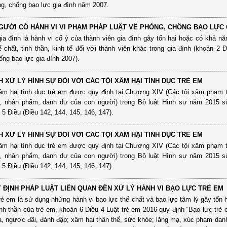
g, chống bạo lực gia đình năm 2007.
GƯỜI CÓ HÀNH VI VI PHẠM PHÁP LUẬT VỀ PHÒNG, CHỐNG BẠO LỰC 
ia đình là hành vi cố ý của thành viên gia đình gây tổn hại hoặc có khả nă
ể chất, tinh thần, kinh tế đối với thành viên khác trong gia đình (khoản 2 
ng bạo lực gia đình 2007).
H XỬ LÝ HÌNH SỰ ĐỐI VỚI CÁC TỘI XÂM HẠI TÌNH DỤC TRẺ EM
âm hại tình dục trẻ em được quy định tại Chương XIV (Các tội xâm phạm 
, nhân phẩm, danh dự của con người) trong Bộ luật Hình sự năm 2015 s
5 Điều (Điều 142, 144, 145, 146, 147).
H XỬ LÝ HÌNH SỰ ĐỐI VỚI CÁC TỘI XÂM HẠI TÌNH DỤC TRẺ EM
âm hại tình dục trẻ em được quy định tại Chương XIV (Các tội xâm phạm 
, nhân phẩm, danh dự của con người) trong Bộ luật Hình sự năm 2015 s
5 Điều (Điều 142, 144, 145, 146, 147).
 ĐỊNH PHÁP LUẬT LIÊN QUAN ĐẾN XỬ LÝ HÀNH VI BẠO LỰC TRẺ EM
rẻ em là sử dụng những hành vi bạo lực thể chất và bạo lực tâm lý gây tổn h
inh thần của trẻ em, khoản 6 Điều 4 Luật trẻ em 2016 quy định “Bạo lực trẻ 
ạ, ngược đãi, đánh đập; xâm hại thân thể, sức khỏe; lăng mạ, xúc phạm dan