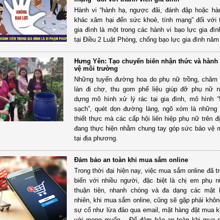
Hành vi “hành hạ, ngược đãi, đánh đập hoặc hà
khác xâm hại đến sức khoẻ, tính mạng” đối với 
gia đình là một trong các hành vi bạo lực gia đìn
tại Điều 2 Luật Phòng, chống bạo lực gia đình năm
Hưng Yên: Tạo chuyển biến nhận thức và hành
vệ môi trường
Những tuyến đường hoa do phụ nữ trồng, chăm 
làn đi chợ, thu gom phế liệu giúp đỡ phụ nữ 
dựng mô hình xử lý rác tại gia đình, mô hình 
sạch”, quét dọn đường làng, ngõ xóm là những
thiết thực mà các cấp hội liên hiệp phụ nữ trên đ
đang thực hiện nhằm chung tay góp sức bảo vệ 
tại địa phương.
Đảm bảo an toàn khi mua sắm online
Trong thời đại hiện nay, việc mua sắm online đã t
biến với nhiều người, đặc biệt là chị em phụ 
thuận tiện, nhanh chóng và đa dạng các mặt 
nhiên, khi mua sắm online, cũng sẽ gặp phải khôn
sự cố như lừa đảo qua email, mặt hàng đặt mua 
với mong muốn… Để đảm bảo an toàn khi mua s