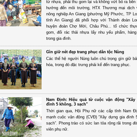
từ nhựa, phải thu gom lại và không vứt bỏ ra bên 
hưởng đến môi trường, HTX Thương mại dịch v
nông nghiệp An Giang (phường Mỹ Phước, TP Lo
tỉnh An Giang) đã phối hợp với Thành đoàn Lo
huyện đoàn Chợ Mới, Châu Phú... tổ chức thực
gom, đổi rác thải nhựa lấy nhu yếu phẩm, hàng
trong gia đình.
Gìn giữ nét đẹp trang phục dân tộc Nùng
Các thế hệ người Nùng luôn chú trọng gìn giữ b
hóa, trong đó đặc trưng phải kể đến trang phục.
Nam Định: Hiệu quả từ cuộc vận động "Xây
đình 5 không, 3 sạch"
Thời gian qua, Hội Phụ nữ các cấp tỉnh Nam Đ
mạnh cuộc vận động (CVĐ) “Xây dựng gia đình 
sạch”. Phong trào có sức lan tỏa rộng rãi trong đ
viên phụ nữ.