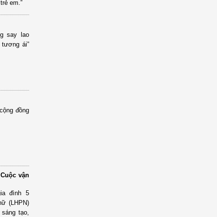
trẻ em.”
g say lao
 tương ái”
 cộng đồng
 Cuộc vận
ia đình 5
 nữ (LHPN)
 sáng tạo,