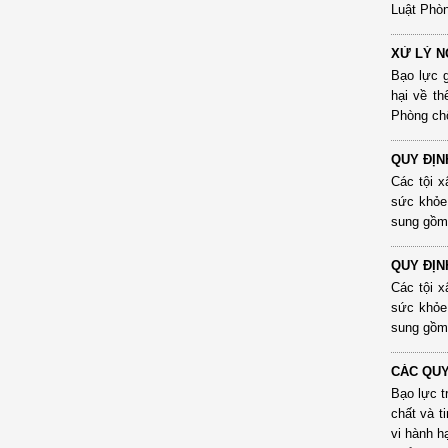
Luật Phòn
XỬ LÝ N
Bạo lực g
hại về th
Phòng chố
QUY ĐỊN
Các tội x
sức khỏe
sung gồm 
QUY ĐỊN
Các tội x
sức khỏe
sung gồm 
CÁC QUY
Bạo lực t
chất và t
vi hành h