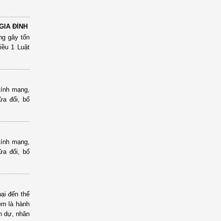
GIA ĐÌNH
ng gây tổn
Điều 1 Luật
tính mạng,
ửa đổi, bổ
tính mạng,
ửa đổi, bổ
ại đến thể
em là hành
h dự, nhân