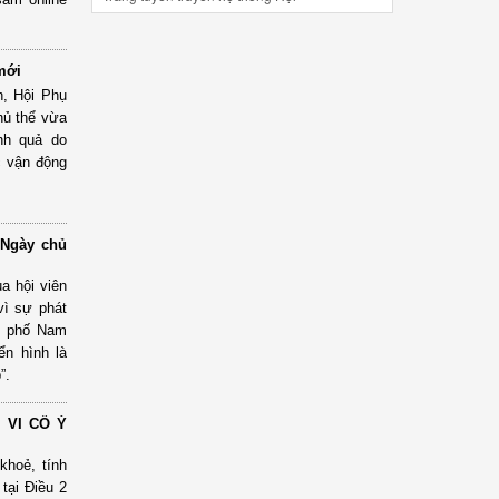
mới
n, Hội Phụ
hủ thể vừa
nh quả do
c vận động
"Ngày chủ
a hội viên
vì sự phát
nh phố Nam
ển hình là
”.
 VI CỐ Ý
khoẻ, tính
 tại Điều 2