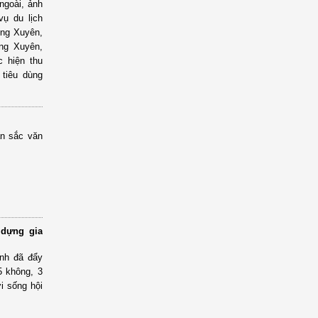
ngoài, ảnh
ụ du lịch
ng Xuyên,
ng Xuyên,
 hiện thu
 tiêu dùng
ản sắc văn
 dựng gia
ịnh đã đẩy
5 không, 3
ời sống hội