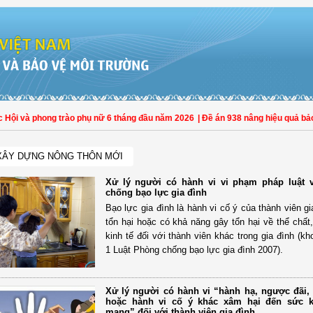
và phong trào phụ nữ 6 tháng đầu năm 2026
| Đề án 938 nâng hiệu quả bảo vệ p
XÂY DỰNG NÔNG THÔN MỚI
Xử lý người có hành vi vi phạm pháp luật 
chống bạo lực gia đình
Bạo lực gia đình là hành vi cố ý của thành viên g
tổn hại hoặc có khả năng gây tổn hại về thể chất,
kinh tế đối với thành viên khác trong gia đình (k
1 Luật Phòng chống bạo lực gia đình 2007).
Xử lý người có hành vi “hành hạ, ngược đãi,
hoặc hành vi cố ý khác xâm hại đến sức k
mạng” đối với thành viên gia đình