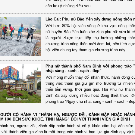
cần lưu ý những điều sau.
Lào Cai: Phụ nữ Bảo Yên xây dựng nông thôn 
Với hơn 80% hội viên sống ở khu vực nông thô
nữ huyện Bảo Yên luôn xác định phụ nữ vừa là c
là người được trực tiếp thụ hưởng những thà
chương trình nông thôn mới đem lại, nên tích cự
hội viên chung tay tham gia chương trình này.
Phụ nữ thành phố Nam Định với phong trào 
nhật sáng - xanh - sạch - đẹp"
Với mong muốn thay đổi nhận thức, hành động củ
trong việc tham gia giữ gìn môi trường tự nhiên 
triển bền vững, thời gian qua, Hội Phụ nữ thà
Định đã xây dựng nhiều hoạt động thiết thực; đi
phong trào “Ngày chủ nhật sáng - xanh - sạch - đẹp
GƯỜI CÓ HÀNH VI “HÀNH HẠ, NGƯỢC ĐÃI, ĐÁNH ĐẬP HOẶC HÀNH
M HẠI ĐẾN SỨC KHỎE, TÍNH MẠNG” ĐỐI VỚI THÀNH VIÊN GIA ĐÌNH
“hành hạ, ngược đãi, đánh đập hoặc hành vi cố ý khác xâm hại đến sức 
 với thành viên gia đình là một trong các hành vi bạo lực gia đình quy định