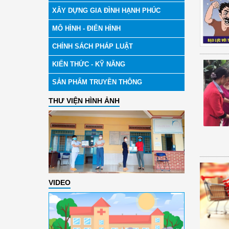
XÂY DỰNG GIA ĐÌNH HẠNH PHÚC
MÔ HÌNH - ĐIỂN HÌNH
CHÍNH SÁCH PHÁP LUẬT
KIẾN THỨC - KỸ NĂNG
SẢN PHẨM TRUYỀN THÔNG
THƯ VIỆN HÌNH ẢNH
VIDEO