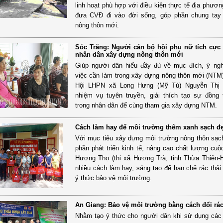
linh hoạt phù hợp với điều kiện thực tế địa phươn
đưa CVĐ đi vào đời sống, góp phần chung tay
nông thôn mới.
Sóc Trăng: Người cán bộ hội phụ nữ tích cực
nhân dân xây dựng nông thôn mới
Giúp người dân hiểu đầy đủ về mục đích, ý ng
việc cần làm trong xây dựng nông thôn mới (NTM)
Hội LHPN xã Long Hưng (Mỹ Tú) Nguyễn Thị
nhiệm vụ tuyên truyền, giải thích tạo sự đồng
trong nhân dân để cùng tham gia xây dựng NTM.
Cách làm hay để môi trường thêm xanh sạch đ
Với mục tiêu xây dựng môi trường nông thôn sạc
phần phát triển kinh tế, nâng cao chất lượng cuộ
Hương Thọ (thị xã Hương Trà, tỉnh Thừa Thiên-
nhiều cách làm hay, sáng tạo để hạn chế rác thải 
ý thức bảo vệ môi trường.
An Giang: Bảo vệ môi trường bằng cách đổi rác
Nhằm tạo ý thức cho người dân khi sử dụng cá