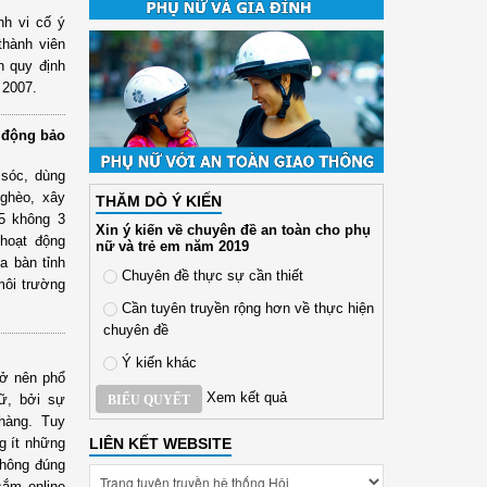
nh vi cố ý
thành viên
h quy định
 2007.
 động bảo
sóc, dùng
nghèo, xây
THĂM DÒ Ý KIẾN
“5 không 3
Xin ý kiến về chuyên đề an toàn cho phụ
 hoạt động
nữ và trẻ em năm 2019
ịa bàn tỉnh
Chuyên đề thực sự cần thiết
môi trường
Cần tuyên truyền rộng hơn về thực hiện
chuyên đề
Ý kiến khác
rở nên phổ
Xem kết quả
nữ, bởi sự
BIỂU QUYẾT
hàng. Tuy
LIÊN KẾT WEBSITE
g ít những
không đúng
ắm online