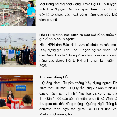
Một trong những hoạt động được Hội LHPN huyện
tỉnh Thái Nguyên đặc biệt quan tâm trong nhữ
đây là tổ chức các hoạt động nâng cao sức kh
viên phụ nữ.
Hội LHPN tỉnh Bắc Ninh ra mắt mô hình điểm 
gia đình 5 có, 3 sạch”
Hội LHPN tỉnh Bắc Ninh vừa tổ chức ra mắt mô
“Xây dựng gia đình 5 có, 3 sạch” tại xã Nhân Th
Gia Bình. Đây là 1 trong 2 mô hình xây dựng nôn
nâng cao được Hội LHPN tỉnh chọn làm điểm 
2023.
Tin hoạt động Hội
- Quảng Nam: Truyền thông Xây dựng người Ph
Nam thời đại mới và Quy tắc ứng xử văn minh du 
Giang: Ra mắt mô hình "Phân loại và xử lý rác thả
Trị: Gần 1.000 cán bộ, hội viên, phụ nữ xã Vĩnh L
thu gom rác thải đồng ruộng - Quảng Ngãi: Tổng 
chương trình hợp tác giữa Hội LHPN tỉnh v
Madison Quakers, Inc