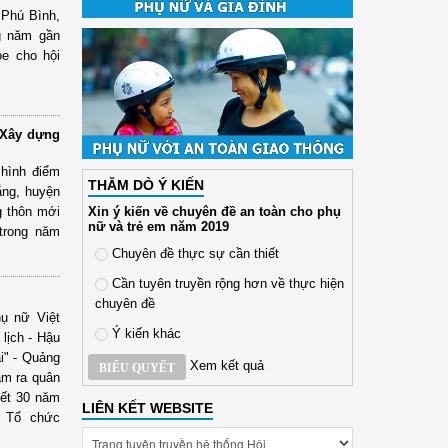
 Phú Bình,
ng năm gần
ỏe cho hội
“Xây dựng
 hình điểm
THĂM DÒ Ý KIẾN
ắng, huyện
Xin ý kiến về chuyên đề an toàn cho phụ
g thôn mới
nữ và trẻ em năm 2019
trong năm
Chuyên đề thực sự cần thiết
Cần tuyên truyền rộng hơn về thực hiện
chuyên đề
ụ nữ Việt
Ý kiến khác
lịch - Hậu
i" - Quảng
Xem kết quả
BIỂU QUYẾT
âm ra quân
kết 30 năm
LIÊN KẾT WEBSITE
à Tổ chức