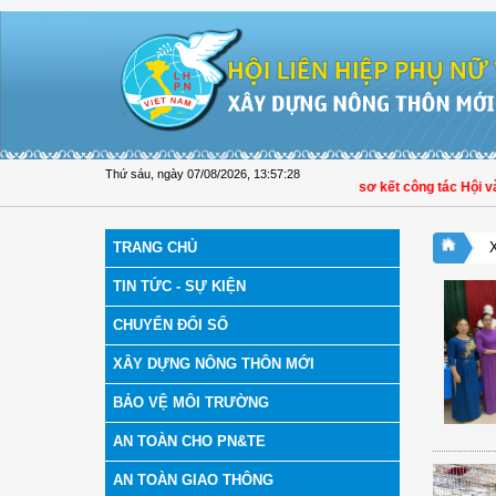
Truy cập nội dung luôn
Thứ sáu, ngày 07/08/2026
,
13:57:30
Hội LHPN xã Tam Ngãi, Vĩnh Long sơ kết công tác Hội và phon
TRANG CHỦ
TIN TỨC - SỰ KIỆN
CHUYỂN ĐỔI SỐ
XÂY DỰNG NÔNG THÔN MỚI
BẢO VỆ MÔI TRƯỜNG
AN TOÀN CHO PN&TE
AN TOÀN GIAO THÔNG