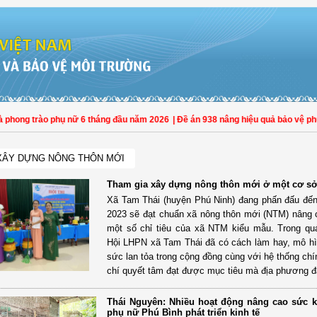
g trào phụ nữ 6 tháng đầu năm 2026
| Đề án 938 nâng hiệu quả bảo vệ phụ nữ và 
XÂY DỰNG NÔNG THÔN MỚI
Tham gia xây dựng nông thôn mới ở một cơ sở
Xã Tam Thái (huyện Phú Ninh) đang phấn đấu đế
2023 sẽ đạt chuẩn xã nông thôn mới (NTM) nâng 
một số chỉ tiêu của xã NTM kiểu mẫu. Trong quá
Hội LHPN xã Tam Thái đã có cách làm hay, mô h
sức lan tỏa trong cộng đồng cùng với hệ thống chín
chí quyết tâm đạt được mục tiêu mà địa phương đã
Thái Nguyên: Nhiều hoạt động nâng cao sức k
phụ nữ Phú Bình phát triển kinh tế