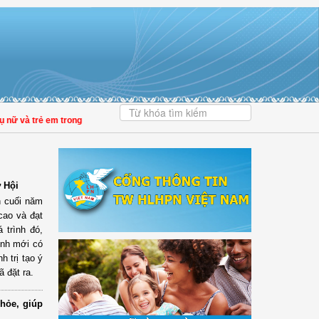
trẻ em trong thời đại số
| Đại biểu Trần Lan Phương: Giảm tiền kiểm phải đi c
 Hội
n cuối năm
cao và đạt
 trình đó,
ình mới có
h trị tạo ý
 đặt ra.
hỏe, giúp