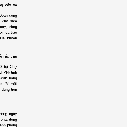
ng cây và
 Đoàn công
N Việt Nam
cây, trồng
ơn và trao
 Hạ, huyện
 rác thải
23 tại Chợ
LHPN) tỉnh
Ngân hàng
âm “Vì một
 dùng tiền
càng ngày
 phát động
hành phong