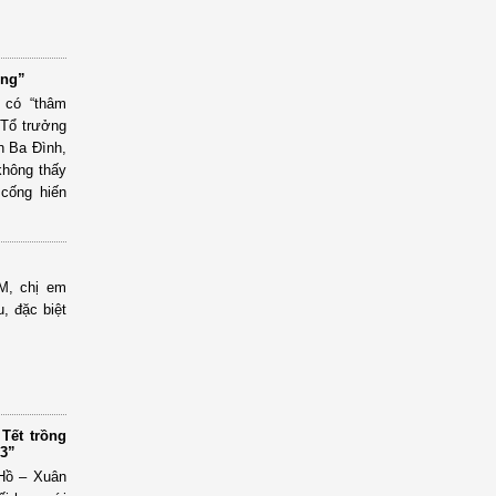
ổng”
 có “thâm
 Tổ trưởng
n Ba Đình,
không thấy
cống hiến
M, chị em
u, đặc biệt
Tết trồng
23”
Hồ – Xuân