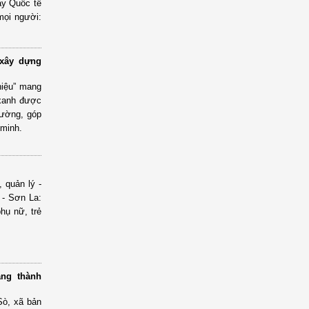
ày Quốc tế
mọi người:
 xây dựng
hiệu” mang
 xanh được
rường, góp
 minh.
 quản lý -
 - Sơn La:
hụ nữ, trẻ
ang thành
Sò, xã bản