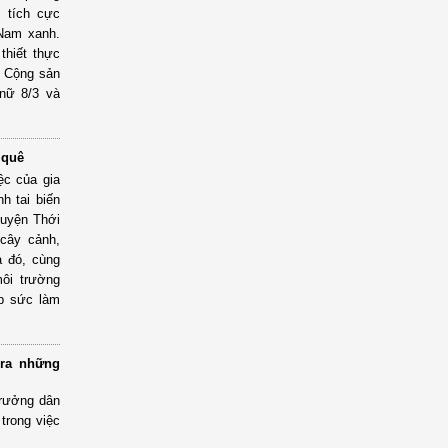
 tích cực
Nam xanh.
thiết thực
 Cộng sản
nữ 8/3 và
 quê
ệc của gia
h tai biến
huyện Thới
 cây cảnh,
a đó, cùng
ôi trường
óp sức làm
 ra những
trưởng dân
trong việc