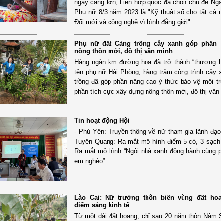
ngày càng lớn, Liên hợp quốc đã chọn chủ đề Ng
Phụ nữ 8/3 năm 2023 là "Kỹ thuật số cho tất cả 
Đổi mới và công nghệ vì bình đẳng giới".
Phụ nữ đất Cảng trồng cây xanh góp phần
nông thôn mới, đô thị văn minh
Hàng ngàn km đường hoa đã trở thành “thương 
tên phụ nữ Hải Phòng, hàng trăm công trình cây
trồng đã góp phần nâng cao ý thức bảo vệ môi t
phần tích cực xây dựng nông thôn mới, đô thị văn
Tin hoạt động Hội
- Phú Yên: Truyền thông về nữ tham gia lãnh đạo,
Tuyên Quang: Ra mắt mô hình điểm 5 có, 3 sạch
Ra mắt mô hình “Ngôi nhà xanh đồng hành cùng p
em nghèo”
Lào Cai: Nữ trưởng thôn biến vùng đất ho
điểm sáng kinh tế
Từ một dải đất hoang, chỉ sau 20 năm thôn Nậm 