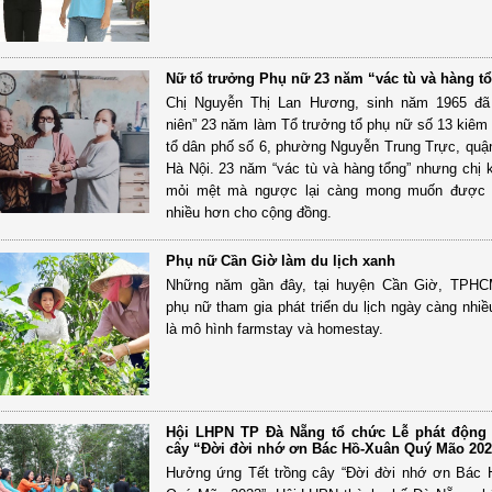
Nữ tổ trưởng Phụ nữ 23 năm “vác tù và hàng t
Chị Nguyễn Thị Lan Hương, sinh năm 1965 đã
niên” 23 năm làm Tổ trưởng tổ phụ nữ số 13 kiêm
tổ dân phố số 6, phường Nguyễn Trung Trực, quậ
Hà Nội. 23 năm “vác tù và hàng tổng” nhưng chị 
mỏi mệt mà ngược lại càng mong muốn được 
nhiều hơn cho cộng đồng.
Phụ nữ Cần Giờ làm du lịch xanh
Những năm gần đây, tại huyện Cần Giờ, TPHC
phụ nữ tham gia phát triển du lịch ngày càng nhiề
là mô hình farmstay và homestay.
Hội LHPN TP Đà Nẵng tổ chức Lễ phát động 
cây “Đời đời nhớ ơn Bác Hồ-Xuân Quý Mão 20
Hưởng ứng Tết trồng cây “Đời đời nhớ ơn Bác 