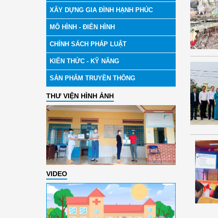
XÂY DỰNG GIA ĐÌNH HẠNH PHÚC
MÔ HÌNH - ĐIỂN HÌNH
CHÍNH SÁCH PHÁP LUẬT
KIẾN THỨC - KỸ NĂNG
SẢN PHẨM TRUYỀN THÔNG
THƯ VIỆN HÌNH ẢNH
VIDEO