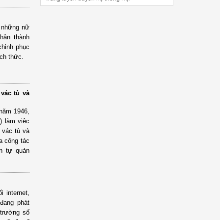
u những nữ
nhân thành
chinh phục
ách thức.
vác tù và
 năm 1946,
) làm việc
 vác tù và
ia công tác
n tự quản
 internet,
đang phát
 trường số