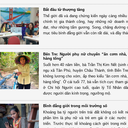
Bắt đầu từ thượng tầng
Thế giới đã và đang chứng kiến ngày càng nhiề
chính trị gia thành công, hay những nữ doanh 
đạt, như những tấm gương. Song, chặng đường 
mục tiêu bình đẳng giới vẫn còn rất dài, và đầy th
Bến Tre: Người phụ nữ chuyên “ăn cơm nhà, 
hàng tổng”
Suốt hơn 40 năm liền, bà Trần Thị Kim Nết (sinh
ngụ xã Tân Phú, huyện Châu Thành, tỉnh Bến Tre
không lương cho xóm, ấp theo kiểu “ăn cơm nhà,
hàng tổng”. Ở cái tuổi 77, bà vẫn tích cực tham g
ở Chi hội Người cao tuổi, quản lý Tổ Nhân dâ
được người dân kính trọng, ngưỡng mộ.
Bình đẳng giới trong môi trường số
Khoảng ba tỷ người trên trái đất không có kết nối
phần lớn là phụ nữ và trẻ em gái ở các nước 
triển. Trước thực tế khoảng cách giới trong môi