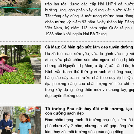
trào lan tỏa, được các cấp Hội LHPN cả nước
hưởng ứng, góp phần xây dựng đất nước Việt 
Tết trồng cây cũng là một trong những hoạt động 
chào mừng kỷ niệm 93 năm Ngày thành lập Đảng
Việt Nam, kỷ niệm 113 năm ngày Quốc tế phụ 
1983 năm khởi nghĩa Hai Bà Trưng.
Cà Mau: Cô Mén góp sức làm đẹp tuyến đường
Dù đã tuổi cao, sức yếu, vừa lo gánh vác mọi vi
đình, vừa phải chăm sóc cho người chồng bị bện
nhưng cô Nguyễn Thị Mén, ở ấp 7, xã Tân Lộc, 
Bình vẫn tranh thủ thời gian rảnh để trồng hoa,
hàng rào cây xanh trước nhà theo quy định. Qu
địa phương nâng cao chất lượng về tiêu chí m
trong xây dựng nông thôn mới và chung tay, g
đẹp tuyến đường quê.
Tổ trưởng Phụ nữ thay đổi môi trường, tạo
con đường sạch đẹp
Đảm nhận trọng trách tổ trưởng phụ nữ, kiêm tổ 
phố chưa đầy 2 năm, nhưng chị đã góp công lớn 
làm thay đổi môi trường sống của cộng đồng.