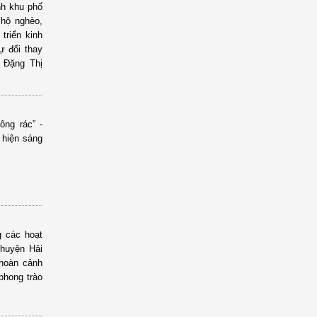
nh khu phố
 hộ nghèo,
triển kinh
ự đổi thay
 Đặng Thị
ông rác” -
 hiện sáng
g các hoạt
 huyện Hải
 hoàn cảnh
phong trào