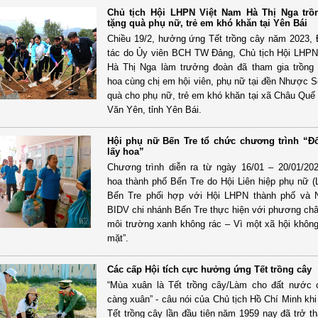
Chủ tịch Hội LHPN Việt Nam Hà Thị Nga trồ
tặng quà phụ nữ, trẻ em khó khăn tại Yên Bái
Chiều 19/2, hưởng ứng Tết trồng cây năm 2023,
tác do Ủy viên BCH TW Đảng, Chủ tịch Hội LHP
Hà Thị Nga làm trưởng đoàn đã tham gia trồng 
hoa cùng chị em hội viên, phụ nữ tại đền Nhược S
quà cho phụ nữ, trẻ em khó khăn tại xã Châu Quế
Văn Yên, tỉnh Yên Bái.
Hội phụ nữ Bến Tre tổ chức chương trình “Đổi
lấy hoa”
Chương trình diễn ra từ ngày 16/01 – 20/01/20
hoa thành phố Bến Tre do Hội Liên hiệp phụ nữ (
Bến Tre phối hợp với Hội LHPN thành phố và 
BIDV chi nhánh Bến Tre thực hiện với phương ch
môi trường xanh không rác – Vì một xã hội không
mặt”.
Các cấp Hội tích cực hưởng ứng Tết trồng cây
“Mùa xuân là Tết trồng cây/Làm cho đất nước 
càng xuân” - câu nói của Chủ tịch Hồ Chí Minh khi
Tết trồng cây lần đầu tiên năm 1959 nay đã trở t