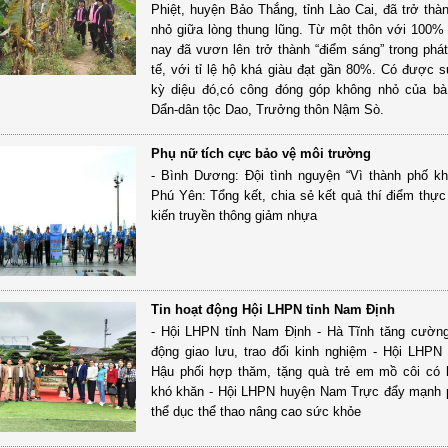
Phiệt, huyện Bảo Thắng, tỉnh Lào Cai, đã trở thà
nhỏ giữa lòng thung lũng. Từ một thôn với 100%
nay đã vươn lên trở thành “điểm sáng” trong phát 
tế, với tỉ lệ hộ khá giàu đạt gần 80%. Có được s
kỳ diệu đó,có công đóng góp không nhỏ của bà
Dẩn-dân tộc Dao, Trưởng thôn Nậm Sò.
Phụ nữ tích cực bảo vệ môi trường
- Bình Dương: Đội tình nguyện “Vì thành phố kh
Phú Yên: Tổng kết, chia sẻ kết quả thí điểm thực
kiến truyền thông giảm nhựa
Tin hoạt động Hội LHPN tỉnh Nam Định
- Hội LHPN tỉnh Nam Định - Hà Tĩnh tăng cườn
động giao lưu, trao đổi kinh nghiệm - Hội LHPN
Hậu phối hợp thăm, tặng quà trẻ em mồ côi có
khó khăn - Hội LHPN huyện Nam Trực đẩy mạnh 
thể dục thể thao nâng cao sức khỏe