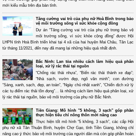
mới kiểu mẫu trên địa bàn tỉnh.
Tăng cường vai trò của phụ nữ Hoà Bình trong bảo
vệ môi trường sống vì sức khỏe cộng đồng
Dự án “Tăng cường vai trò của phụ nữ trong bảo vệ
môi trường sống, vì sức khỏe cộng đồng” được Hội
LHPN tỉnh Hoà Bình triển khai tại 4 xã của hai huyện Mai Châu, Tân Lạc
từ tháng 11/2021, đến nay đã mang lại những hiệu quả nhất định.
Bắc Ninh: Lan tỏa nhiều cách làm hiệu quả phân
loại, xử lý rác thải tại nguồn
“Chống rác thải nhựa”, “Biến rác thải thành xe đạp”;
“Nhà sạch, vườn đẹp, ngõ văn minh”; con đường
“Sáng, xanh, sạch, đẹp, an toàn”, “Ngày chủ nhật xanh”, “Chiến dịch xử lý
các tụ điểm rác thải tồn đọng”… là những cách làm hiệu quả phân loại, xử
lý rác thải tại nguồn, bảo vệ môi trường của phụ nữ Bắc Ninh.
Tiền Giang: Mô hình "5 không, 3 sạch" góp phần
thực hiện tiêu chí nông thôn mới nâng cao
Thực hiện tốt mô hình “5 không, 3 sạch”, các cấp Hội
phụ nữ xã Tân Thuận Bình, huyện Chợ Gạo, tỉnh Tiền Giang, không chỉ
nâng cao ý thức bảo vệ môi trường của người dân mà còn góp phần hoàn