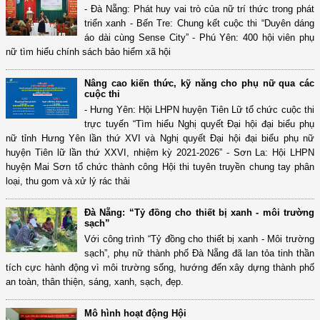
- Đà Nẵng: Phát huy vai trò của nữ trí thức trong phát
triển xanh - Bến Tre: Chung kết cuộc thi “Duyên dáng
áo dài cùng Sense City” - Phú Yên: 400 hội viên phụ
nữ tìm hiểu chính sách bảo hiểm xã hội
Nâng cao kiến thức, kỹ năng cho phụ nữ qua các
cuộc thi
- Hưng Yên: Hội LHPN huyện Tiên Lữ tổ chức cuộc thi
trực tuyến “Tìm hiểu Nghị quyết Đại hội đại biểu phụ
nữ tỉnh Hưng Yên lần thứ XVI và Nghị quyết Đại hội đại biểu phụ nữ
huyện Tiên lữ lần thứ XXVI, nhiệm kỳ 2021-2026” - Sơn La: Hội LHPN
huyện Mai Sơn tổ chức thành công Hội thi tuyên truyền chung tay phân
loại, thu gom và xử lý rác thải
Đà Nẵng: “Tỷ đồng cho thiết bị xanh - môi trường
sạch”
Với công trình “Tỷ đồng cho thiết bị xanh - Môi trường
sạch”, phụ nữ thành phố Đà Nẵng đã lan tỏa tinh thần
tích cực hành động vì môi trường sống, hướng đến xây dựng thành phố
an toàn, thân thiện, sáng, xanh, sạch, đẹp.
Mô hình hoạt động Hội