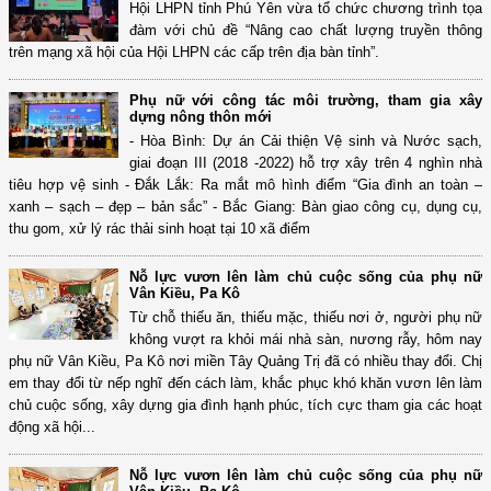
Hội LHPN tỉnh Phú Yên vừa tổ chức chương trình tọa
đàm với chủ đề “Nâng cao chất lượng truyền thông
trên mạng xã hội của Hội LHPN các cấp trên địa bàn tỉnh”.
Phụ nữ với công tác môi trường, tham gia xây
dựng nông thôn mới
- Hòa Bình: Dự án Cải thiện Vệ sinh và Nước sạch,
giai đoạn III (2018 -2022) hỗ trợ xây trên 4 nghìn nhà
tiêu hợp vệ sinh - Đắk Lắk: Ra mắt mô hình điểm “Gia đình an toàn –
xanh – sạch – đẹp – bản sắc” - Bắc Giang: Bàn giao công cụ, dụng cụ,
thu gom, xử lý rác thải sinh hoạt tại 10 xã điểm
Nỗ lực vươn lên làm chủ cuộc sống của phụ nữ
Vân Kiều, Pa Kô
Từ chỗ thiếu ăn, thiếu mặc, thiếu nơi ở, người phụ nữ
không vượt ra khỏi mái nhà sàn, nương rẫy, hôm nay
phụ nữ Vân Kiều, Pa Kô nơi miền Tây Quảng Trị đã có nhiều thay đổi. Chị
em thay đổi từ nếp nghĩ đến cách làm, khắc phục khó khăn vươn lên làm
chủ cuộc sống, xây dựng gia đình hạnh phúc, tích cực tham gia các hoạt
động xã hội...
Nỗ lực vươn lên làm chủ cuộc sống của phụ nữ