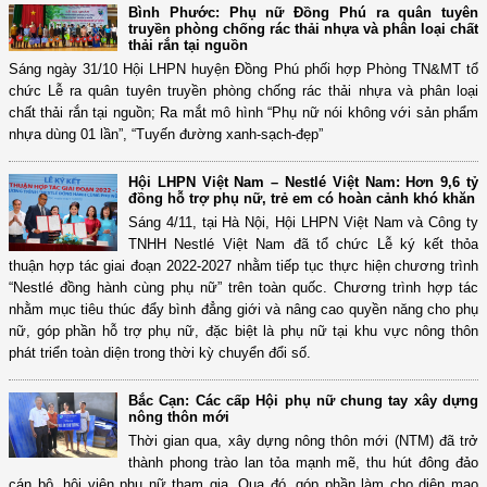
Bình Phước: Phụ nữ Đồng Phú ra quân tuyên
truyền phòng chống rác thải nhựa và phân loại chất
thải rắn tại nguồn
Sáng ngày 31/10 Hội LHPN huyện Đồng Phú phối hợp Phòng TN&MT tổ
chức Lễ ra quân tuyên truyền phòng chống rác thải nhựa và phân loại
chất thải rắn tại nguồn; Ra mắt mô hình “Phụ nữ nói không với sản phẩm
nhựa dùng 01 lần”, “Tuyến đường xanh-sạch-đẹp”
Hội LHPN Việt Nam – Nestlé Việt Nam: Hơn 9,6 tỷ
đồng hỗ trợ phụ nữ, trẻ em có hoàn cảnh khó khăn
Sáng 4/11, tại Hà Nội, Hội LHPN Việt Nam và Công ty
TNHH Nestlé Việt Nam đã tổ chức Lễ ký kết thỏa
thuận hợp tác giai đoạn 2022-2027 nhằm tiếp tục thực hiện chương trình
“Nestlé đồng hành cùng phụ nữ” trên toàn quốc. Chương trình hợp tác
nhằm mục tiêu thúc đẩy bình đẳng giới và nâng cao quyền năng cho phụ
nữ, góp phần hỗ trợ phụ nữ, đặc biệt là phụ nữ tại khu vực nông thôn
phát triển toàn diện trong thời kỳ chuyển đổi số.
Bắc Cạn: Các cấp Hội phụ nữ chung tay xây dựng
nông thôn mới
Thời gian qua, xây dựng nông thôn mới (NTM) đã trở
thành phong trào lan tỏa mạnh mẽ, thu hút đông đảo
cán bộ, hội viên phụ nữ tham gia. Qua đó, góp phần làm cho diện mạo