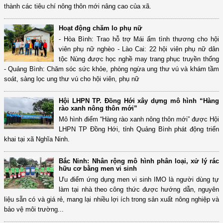
thành các tiêu chí nông thôn mới nâng cao của xã.
Hoạt động chăm lo phụ nữ
- Hòa Bình: Trao hỗ trợ Mái ấm tình thương cho hội
viên phụ nữ nghèo - Lào Cai: 22 hội viên phụ nữ dân
tộc Nùng được học nghề may trang phục truyền thống
- Quảng Bình: Chăm sóc sức khỏe, phòng ngừa ung thư vú và khám tầm
soát, sàng lọc ung thư vú cho hội viên, phụ nữ
Hội LHPN TP. Đồng Hới xây dựng mô hình “Hàng
rào xanh nông thôn mới”
Mô hình điểm “Hàng rào xanh nông thôn mới” được Hội
LHPN TP Đồng Hới, tỉnh Quảng Bình phát động triển
khai tại xã Nghĩa Ninh.
Bắc Ninh: Nhân rộng mô hình phân loại, xử lý rác
hữu cơ bằng men vi sinh
Ưu điểm ứng dụng men vi sinh IMO là người dùng tự
làm tại nhà theo công thức được hướng dẫn, nguyên
liệu sẵn có và giá rẻ, mang lại nhiều lợi ích trong sản xuất nông nghiệp và
bảo vệ môi trường...