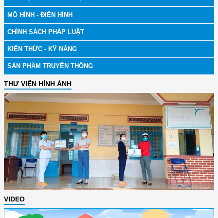
MÔ HÌNH - ĐIỂN HÌNH
CHÍNH SÁCH PHÁP LUẬT
KIẾN THỨC - KỸ NĂNG
SẢN PHẨM TRUYỀN THÔNG
THƯ VIỆN HÌNH ẢNH
VIDEO