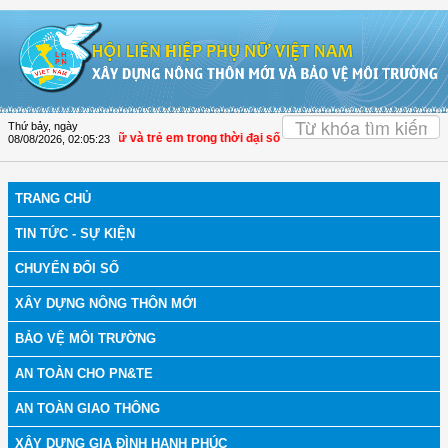
Truy cập nội dung luôn
OK
Thứ bảy, ngày
quả bảo vệ phụ nữ và trẻ em trong thời đại số
| Đại biểu Trần Lan Phương: Giảm 
08/08/2026
,
02:05:24
TRANG CHỦ
TIN TỨC - SỰ KIỆN
CHUYỂN ĐỔI SỐ
XÂY DỰNG NÔNG THÔN MỚI
BẢO VỆ MÔI TRƯỜNG
AN TOÀN CHO PN&TE
AN TOÀN GIAO THÔNG
XÂY DỰNG GIA ĐÌNH HẠNH PHÚC