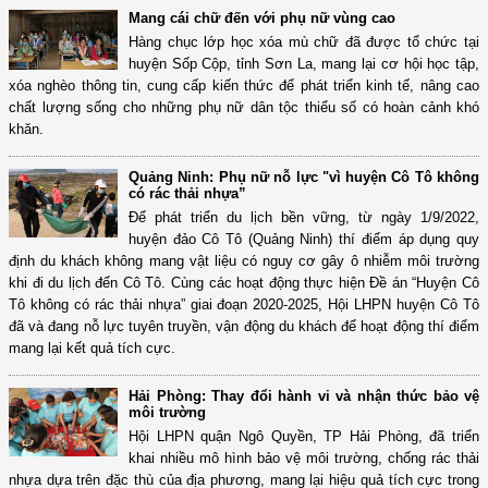
Mang cái chữ đến với phụ nữ vùng cao
Hàng chục lớp học xóa mù chữ đã được tổ chức tại
huyện Sốp Cộp, tỉnh Sơn La, mang lại cơ hội học tập,
xóa nghèo thông tin, cung cấp kiến thức để phát triển kinh tế, nâng cao
chất lượng sống cho những phụ nữ dân tộc thiểu số có hoàn cảnh khó
khăn.
Quảng Ninh: Phụ nữ nỗ lực "vì huyện Cô Tô không
có rác thải nhựa”
Để phát triển du lịch bền vững, từ ngày 1/9/2022,
huyện đảo Cô Tô (Quảng Ninh) thí điểm áp dụng quy
định du khách không mang vật liệu có nguy cơ gây ô nhiễm môi trường
khi đi du lịch đến Cô Tô. Cùng các hoạt động thực hiện Đề án “Huyện Cô
Tô không có rác thải nhựa” giai đoạn 2020-2025, Hội LHPN huyện Cô Tô
đã và đang nỗ lực tuyên truyền, vận động du khách để hoạt động thí điểm
mang lại kết quả tích cực.
Hải Phòng: Thay đổi hành vi và nhận thức bảo vệ
môi trường
Hội LHPN quận Ngô Quyền, TP Hải Phòng, đã triển
khai nhiều mô hình bảo vệ môi trường, chống rác thải
nhựa dựa trên đặc thù của địa phương, mang lại hiệu quả tích cực trong