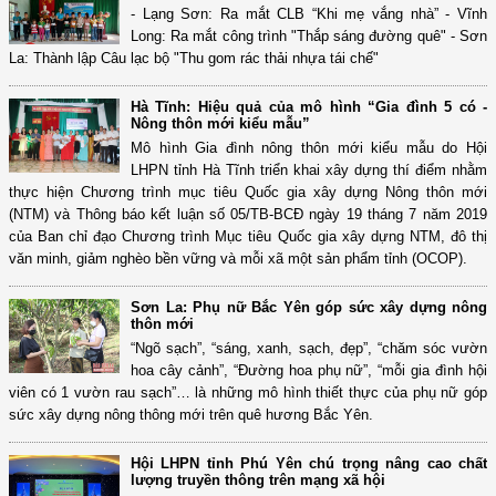
- Lạng Sơn: Ra mắt CLB “Khi mẹ vắng nhà” - Vĩnh
Long: Ra mắt công trình "Thắp sáng đường quê" - Sơn
La: Thành lập Câu lạc bộ "Thu gom rác thải nhựa tái chế"
Hà Tĩnh: Hiệu quả của mô hình “Gia đình 5 có -
Nông thôn mới kiểu mẫu”
Mô hình Gia đình nông thôn mới kiểu mẫu do Hội
LHPN tỉnh Hà Tĩnh triển khai xây dựng thí điểm nhằm
thực hiện Chương trình mục tiêu Quốc gia xây dựng Nông thôn mới
(NTM) và Thông báo kết luận số 05/TB-BCĐ ngày 19 tháng 7 năm 2019
của Ban chỉ đạo Chương trình Mục tiêu Quốc gia xây dựng NTM, đô thị
văn minh, giảm nghèo bền vững và mỗi xã một sản phẩm tỉnh (OCOP).
Sơn La: Phụ nữ Bắc Yên góp sức xây dựng nông
thôn mới
“Ngõ sạch”, “sáng, xanh, sạch, đẹp”, “chăm sóc vườn
hoa cây cảnh”, “Đường hoa phụ nữ”, “mỗi gia đình hội
viên có 1 vườn rau sạch”… là những mô hình thiết thực của phụ nữ góp
sức xây dựng nông thông mới trên quê hương Bắc Yên.
Hội LHPN tỉnh Phú Yên chú trọng nâng cao chất
lượng truyền thông trên mạng xã hội