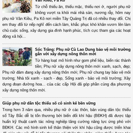
Vân Kiều, Pa Kô
Từ chỗ thiếu ăn, thiếu mặc, thiếu nơi ở, người phụ nữ
không vượt ra khỏi mái nhà sàn, nương rẫy, hôm nay
phụ nữ Vân Kiều, Pa Kô nơi miền Tây Quảng Trị đã có nhiều thay đổi. Chị
em thay đổi từ nếp nghĩ đến cách làm, khắc phục khó khăn vươn lên làm
chủ cuộc sống, xây dựng gia đình hạnh phúc, tích cực tham gia các hoạt
động xã hội...
Sóc Trăng: Phụ nữ Cù Lao Dung bảo vệ môi trường
gắn với xây dựng nông thôn mới
Từ hàng loạt mô hình như gom phế liệu, biến rác thành
tiền; Phụ nữ xây dựng nông thôn mới xanh, sạch, đẹp;
Phụ nữ đảm đang xây dựng nông thôn mới; Phụ nữ chung tay bảo vệ môi
trường; Nhà tôi xanh - sạch - đẹp, Sống xanh - bảo vệ môi trường; Xây
dựng đoạn đường hoa... của các cấp Hội đã góp phần cùng địa phương
xây dựng nông thôn mới.
Giúp phụ nữ dân tộc thiểu số có sinh kế bền vững
Trong hơn 3 năm qua, nhiều phụ nữ ở các thôn, bản vùng dân tộc thiểu
số Tây Bắc dễ bị tổn thương bởi biến đổi khí hậu (BĐKH) đã được tập
huấn kỹ thuật canh tác nông nghiệp tăng cường năng lực ứng phó với
BĐKH. Các mô hình sinh kế thân thiện với khí hậu cũng được triển khai