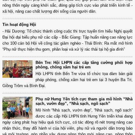
nông thôn ngày càng khởi sắc, đóng góp tích cực vào phát triển kinh tế -
xã hội, nâng cao chất lượng đời sống của người dân.
Tin hoạt động Hội
- Hải Dương: Tổ chức thành công cuộc thi trực tuyến tìm hiểu Nghị quyết
Đại hội đại biểu phụ nữ các cấp - Bắc Giang: Tập huấn nâng cao năng lực
cho 100 cán bộ Hội về công tác giảm nghèo - Thái Bình: Ra mắt mô hình
“Phụ nữ thực hiện thu gom, phân loại và xử lý rác thải tại hộ gia đình”
Bến Tre: Hội LHPN các cấp tăng cường phối hợp
phòng, chống xâm hại trẻ em
Hội LHPN tỉnh Bến Tre vừa tổ chức tọa đàm bàn giải
pháp phòng, chống xâm hại trẻ em tại 3 huyện Ba Tri,
Giồng Trôm và Bình Đại.
Phụ nữ Hưng Yên tích cực tham gia mô hình “Nhà
sạch, vườn đẹp”, “Nhà sạch, ngõ sạch”
Mô hình “Nhà sạch, vườn đẹp”, “Nhà sạch, ngõ sạch”
được các cấp Hội LHPN tỉnh Hưng Yên triển khai đang
ngày càng phát huy hiệu quả tích cực, có tác động rõ nét trong nâng cao
nhận thức, thay đổi hành vi của hội viên, phụ nữ và người dân trong bảo
vệ môi trường, góp phần xây dựng nông thôn mới nâng cao, nông thôn