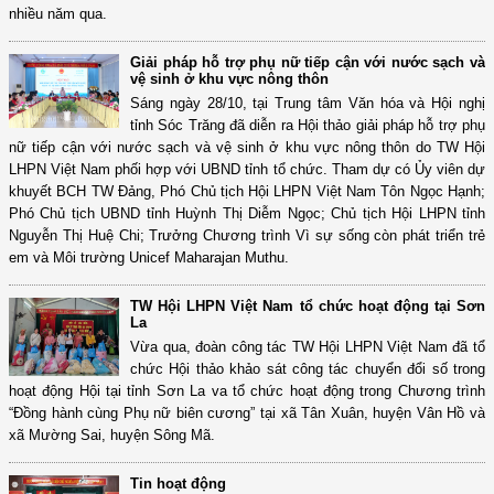
nhiều năm qua.
Giải pháp hỗ trợ phụ nữ tiếp cận với nước sạch và
vệ sinh ở khu vực nông thôn
Sáng ngày 28/10, tại Trung tâm Văn hóa và Hội nghị
tỉnh Sóc Trăng đã diễn ra Hội thảo giải pháp hỗ trợ phụ
nữ tiếp cận với nước sạch và vệ sinh ở khu vực nông thôn do TW Hội
LHPN Việt Nam phối hợp với UBND tỉnh tổ chức. Tham dự có Ủy viên dự
khuyết BCH TW Đảng, Phó Chủ tịch Hội LHPN Việt Nam Tôn Ngọc Hạnh;
Phó Chủ tịch UBND tỉnh Huỳnh Thị Diễm Ngọc; Chủ tịch Hội LHPN tỉnh
Nguyễn Thị Huệ Chi; Trưởng Chương trình Vì sự sống còn phát triển trẻ
em và Môi trường Unicef Maharajan Muthu.
TW Hội LHPN Việt Nam tổ chức hoạt động tại Sơn
La
Vừa qua, đoàn công tác TW Hội LHPN Việt Nam đã tổ
chức Hội thảo khảo sát công tác chuyển đổi số trong
hoạt động Hội tại tỉnh Sơn La va tổ chức hoạt động trong Chương trình
“Đồng hành cùng Phụ nữ biên cương” tại xã Tân Xuân, huyện Vân Hồ và
xã Mường Sai, huyện Sông Mã.
Tin hoạt động