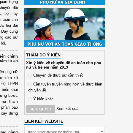
uan trọng
chuyển đổi
ức, bộ máy
n toàn tỉnh
ại hội đại
. Đây cũng
ừng các sự
Hội.
THĂM DÒ Ý KIẾN
iện chính
chăm lo an
Xin ý kiến về chuyên đề an toàn cho phụ
nữ và trẻ em năm 2019
iên phụ nữ
Chuyên đề thực sự cần thiết
ảo hiểm xã
, Hội LHPN
Cần tuyên truyền rộng hơn về thực hiện
triển khai
chuyên đề
 từng bước
Ý kiến khác
ụ nữ, tham
 phần bảo
Xem kết quả
BIỂU QUYẾT
g xây dựng
LIÊN KẾT WEBSITE
dựng nông