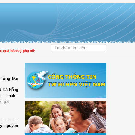
quả bảo vệ phụ nữ và trẻ em trong thời đại số
| Đại biểu Trần Lan Phương: Giảm
 mừng Đại
hố Đà Nẵng
h - sạch -
m gia.
kỷ nguyên