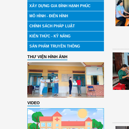
XÂY DỰNG GIA ĐÌNH HẠNH PHÚC
MÔ HÌNH - ĐIỂN HÌNH
CHÍNH SÁCH PHÁP LUẬT
KIẾN THỨC - KỸ NĂNG
SẢN PHẨM TRUYỀN THÔNG
THƯ VIỆN HÌNH ẢNH
VIDEO