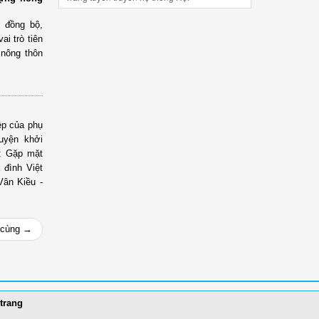
i đồng bộ,
i trò tiên
 nông thôn
ệp của phụ
uyện khởi
g: Gặp mặt
 đình Việt
Vân Kiều -
 cùng →
trang