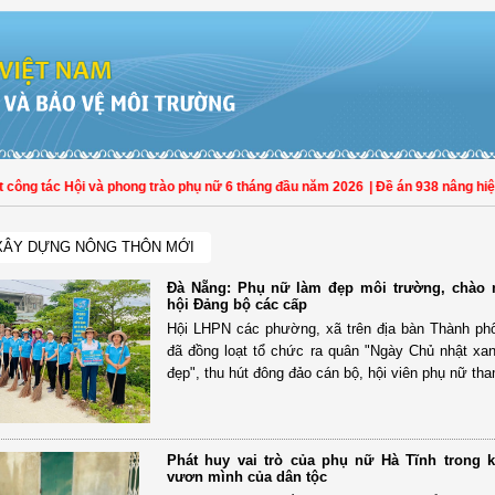
ông tác Hội và phong trào phụ nữ 6 tháng đầu năm 2026
| Đề án 938 nâng hiệu 
XÂY DỰNG NÔNG THÔN MỚI
Đà Nẵng: Phụ nữ làm đẹp môi trường, chào
hội Đảng bộ các cấp
Hội LHPN các phường, xã trên địa bàn Thành p
đã đồng loạt tổ chức ra quân "Ngày Chủ nhật xan
đẹp", thu hút đông đảo cán bộ, hội viên phụ nữ tha
Phát huy vai trò của phụ nữ Hà Tĩnh trong 
vươn mình của dân tộc