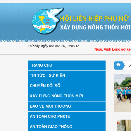
Truy cập nội dung luôn
Thứ bảy, ngày 08/08/2026
,
07:08:12
Hội LHPN xã Tam Ngãi, Vĩnh Long sơ kết c
TRANG CHỦ
TIN TỨC - SỰ KIỆN
CHUYỂN ĐỔI SỐ
XÂY DỰNG NÔNG THÔN MỚI
BẢO VỆ MÔI TRƯỜNG
AN TOÀN CHO PN&TE
AN TOÀN GIAO THÔNG