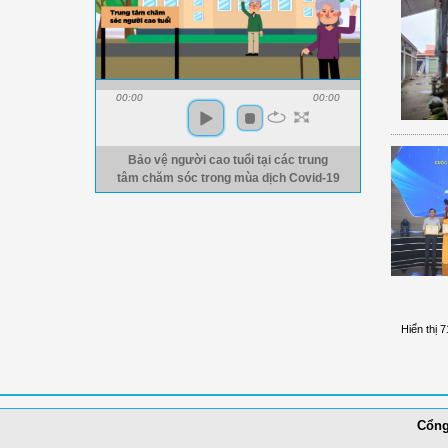
00:00
00:00
Bảo vệ người cao tuổi tại các trung
tâm chăm sóc trong mùa dịch Covid-19
Hiển thị 7
Cổng