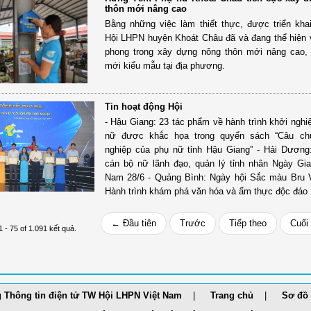
thôn mới nâng cao
Bằng những việc làm thiết thực, được triển kha
Hội LHPN huyện Khoát Châu đã và đang thể hiện va
phong trong xây dựng nông thôn mới nâng cao,
mới kiểu mẫu tại địa phương.
Tin hoạt động Hội
- Hậu Giang: 23 tác phẩm về hành trình khởi nghi
nữ được khắc họa trong quyển sách “Câu ch
nghiệp của phụ nữ tỉnh Hậu Giang” - Hải Dươn
cán bộ nữ lãnh đạo, quản lý tỉnh nhân Ngày Gia
Nam 28/6 - Quảng Bình: Ngày hội Sắc màu Bru 
Hành trình khám phá văn hóa và ẩm thực độc đáo
← Đầu tiên
Trước
Tiếp theo
Cuối
1 - 75 of 1.091 kết quả.
 Thông tin điện tử TW Hội LHPN Việt Nam
Trang chủ
Sơ đồ 