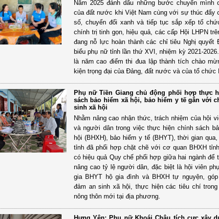
Năm 2025 đánh dấu những bước chuyển mình q
của đất nước khi Việt Nam cùng với sự thúc đẩy 
số, chuyển đổi xanh và tiếp tục sắp xếp tổ ch
chính trị tinh gọn, hiệu quả, các cấp Hội LHPN trê
đang nỗ lực hoàn thành các chỉ tiêu Nghị quyết Đ
biểu phụ nữ tỉnh lần thứ XVI, nhiệm kỳ 2021-2026
là năm cao điểm thi đua lập thành tích chào m
kiện trọng đại của Đảng, đất nước và của tổ chức 
Phụ nữ Tiền Giang chủ động phối hợp thực h
sách bảo hiểm xã hội, bảo hiểm y tế gắn với 
sinh xã hội
Nhằm nâng cao nhận thức, trách nhiệm của hội v
và người dân trong việc thực hiện chính sách b
hội (BHXH), bảo hiểm y tế (BHYT), thời gian qua
tỉnh đã phối hợp chặt chẽ với cơ quan BHXH tỉnh 
có hiệu quả Quy chế phối hợp giữa hai ngành để
nâng cao tỷ lệ người dân, đặc biệt là hội viên ph
gia BHYT hộ gia đình và BHXH tự nguyện, góp
đảm an sinh xã hội, thực hiện các tiêu chí tron
nông thôn mới tại địa phương.
Hưng Yên: Phụ nữ Khoái Châu tích cực xây 