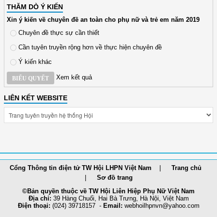
THĂM DÒ Ý KIẾN
Xin ý kiến về chuyên đề an toàn cho phụ nữ và trẻ em năm 2019
Chuyên đề thực sự cần thiết
Cần tuyên truyền rộng hơn về thực hiện chuyên đề
Ý kiến khác
Xem kết quả
BIỂU QUYẾT
LIÊN KẾT WEBSITE
Cổng Thông tin điện tử TW Hội LHPN Việt Nam
Trang chủ
Sơ đồ trang
©Bản quyền thuộc về TW Hội Liên Hiệp Phụ Nữ Việt Nam
Địa chỉ:
39 Hàng Chuối, Hai Bà Trưng, Hà Nội, Việt Nam
Điện thoại:
(024) 39718157 -
Email:
webhoilh
pnvn@yahoo.com