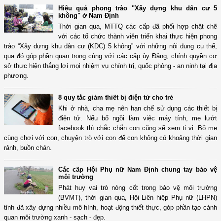
Hiệu quả phong trào "Xây dựng khu dân cư 5
không" ở Nam Định
Thời gian qua, MTTQ các cấp đã phối hợp chặt chẽ
với các tổ chức thành viên triển khai thực hiện phong
trào “Xây dựng khu dân cư (KDC) 5 không” với những nội dung cụ thể,
qua đó góp phần quan trọng cùng với các cấp ủy Đảng, chính quyền cơ
sở thực hiện thắng lợi mọi nhiệm vụ chính trị, quốc phòng - an ninh tại địa
phương.
8 quy tắc giảm thiết bị điện tử cho trẻ
Khi ở nhà, cha mẹ nên hạn chế sử dụng các thiết bị
điện tử. Nếu bố ngồi làm việc máy tính, mẹ lướt
facebook thì chắc chắn con cũng sẽ xem ti vi. Bố mẹ
cùng chơi với con, chuyện trò với con để con không có khoảng thời gian
rảnh, buồn chán.
Các cấp Hội Phụ nữ Nam Định chung tay bảo vệ
môi trường
Phát huy vai trò nòng cốt trong bảo vệ môi trường
(BVMT), thời gian qua, Hội Liên hiệp Phụ nữ (LHPN)
tỉnh đã xây dựng nhiều mô hình, hoạt động thiết thực, góp phần tạo cảnh
quan môi trường xanh - sạch - đẹp.