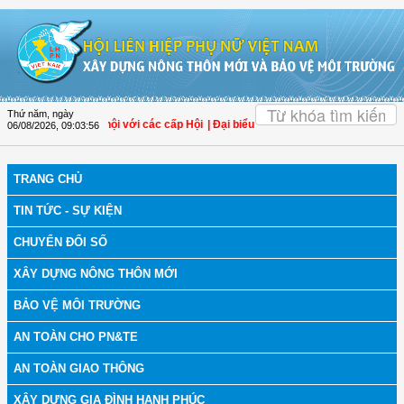
Truy cập nội dung luôn
OK
Thứ năm, ngày
 tác Gia đình - Xã hội với các cấp Hội
| Đại biểu Trần Lan Phương: Không để hòa
06/08/2026
,
09:03:57
TRANG CHỦ
TIN TỨC - SỰ KIỆN
CHUYỂN ĐỔI SỐ
XÂY DỰNG NÔNG THÔN MỚI
BẢO VỆ MÔI TRƯỜNG
AN TOÀN CHO PN&TE
AN TOÀN GIAO THÔNG
XÂY DỰNG GIA ĐÌNH HẠNH PHÚC