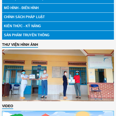
MÔ HÌNH - ĐIỂN HÌNH
CHÍNH SÁCH PHÁP LUẬT
KIẾN THỨC - KỸ NĂNG
SẢN PHẨM TRUYỀN THÔNG
THƯ VIỆN HÌNH ẢNH
VIDEO