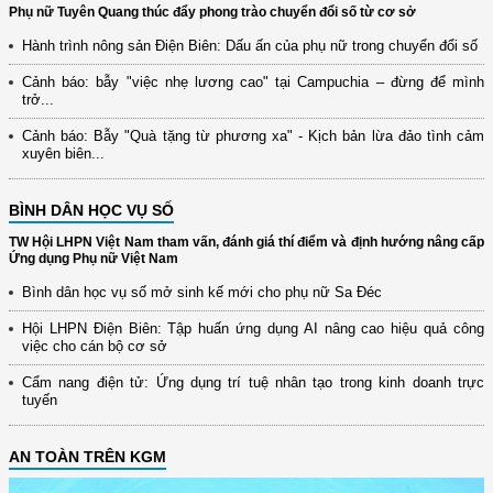
Phụ nữ Tuyên Quang thúc đẩy phong trào chuyển đổi số từ cơ sở
Hành trình nông sản Điện Biên: Dấu ấn của phụ nữ trong chuyển đổi số
Cảnh báo: bẫy "việc nhẹ lương cao" tại Campuchia – đừng để mình
trở...
Cảnh báo: Bẫy "Quà tặng từ phương xa" - Kịch bản lừa đảo tình cảm
xuyên biên...
BÌNH DÂN HỌC VỤ SỐ
TW Hội LHPN Việt Nam tham vấn, đánh giá thí điểm và định hướng nâng cấp
Ứng dụng Phụ nữ Việt Nam
Bình dân học vụ số mở sinh kế mới cho phụ nữ Sa Đéc
Hội LHPN Điện Biên: Tập huấn ứng dụng AI nâng cao hiệu quả công
việc cho cán bộ cơ sở
Cẩm nang điện tử: Ứng dụng trí tuệ nhân tạo trong kinh doanh trực
tuyến
AN TOÀN TRÊN KGM