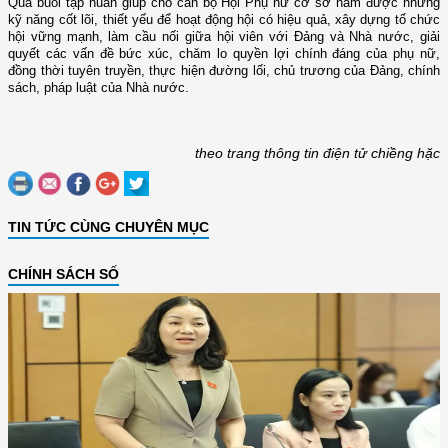
Qua buổi tập huấn giúp cho cán bộ Hội Phụ nữ cơ sở nắm được những
kỹ năng cốt lõi, thiết yếu để hoạt động hội có hiệu quả, xây dựng tổ chức
hội vững mạnh, làm cầu nối giữa hội viên với Đảng và Nhà nước, giải
quyết các vấn đề bức xúc, chăm lo quyền lợi chính đáng của phụ nữ,
đồng thời tuyên truyền, thực hiện đường lối, chủ trương của Đảng, chính
sách, pháp luật của Nhà nước.
theo trang thông tin điện tử chiềng hặc
TIN TỨC CÙNG CHUYÊN MỤC
CHÍNH SÁCH SỐ