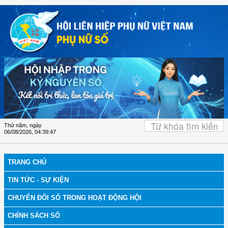
Truy cập nội dung luôn
Thứ năm, ngày
06/08/2026
,
04:39:48
TRANG CHỦ
TIN TỨC - SỰ KIỆN
CHUYỂN ĐỔI SỐ TRONG HOẠT ĐỘNG HỘI
CHÍNH SÁCH SỐ