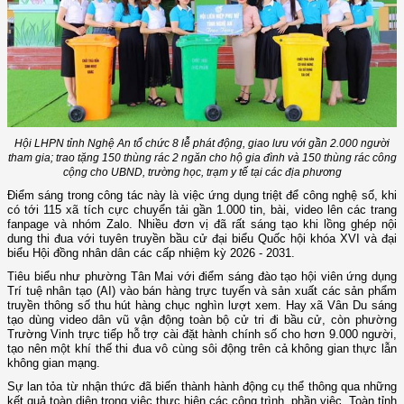
Hội LHPN tỉnh Nghệ An tổ chức 8 lễ phát động, giao lưu với gần 2.000 người
tham gia; trao tặng 150 thùng rác 2 ngăn cho hộ gia đình và 150 thùng rác công
cộng cho UBND, trường học, trạm y tế tại các địa phương
Điểm sáng trong công tác này là việc ứng dụng triệt để công nghệ số, khi
có tới 115 xã tích cực chuyển tải gần 1.000 tin, bài, video lên các trang
fanpage và nhóm Zalo. Nhiều đơn vị đã rất sáng tạo khi lồng ghép nội
dung thi đua với tuyên truyền bầu cử đại biểu Quốc hội khóa XVI và đại
biểu Hội đồng nhân dân các cấp nhiệm kỳ 2026 - 2031.
Tiêu biểu như phường Tân Mai với điểm sáng đào tạo hội viên ứng dụng
Trí tuệ nhân tạo (AI) vào bán hàng trực tuyến và sản xuất các sản phẩm
truyền thông số thu hút hàng chục nghìn lượt xem. Hay xã Vân Du sáng
tạo dùng video dân vũ vận động toàn bộ cử tri đi bầu cử, còn phường
Trường Vinh trực tiếp hỗ trợ cài đặt hành chính số cho hơn 9.000 người,
tạo nên một khí thế thi đua vô cùng sôi động trên cả không gian thực lẫn
không gian mạng.
Sự lan tỏa từ nhận thức đã biến thành hành động cụ thể thông qua những
kết quả toàn diện trong việc thực hiện các công trình, phần việc. Toàn tỉnh