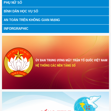
PHỤ NỮ SỐ
BÌNH DÂN HỌC VỤ SỐ
AN TOÀN TRÊN KHÔNG GIAN MẠNG
INFORGRAPHIC