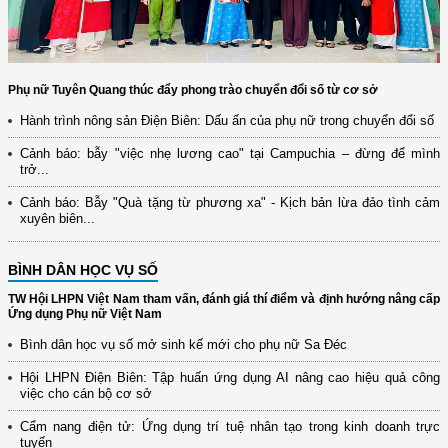
Phụ nữ Tuyên Quang thúc đẩy phong trào chuyển đổi số từ cơ sở
Hành trình nông sản Điện Biên: Dấu ấn của phụ nữ trong chuyển đổi số
Cảnh báo: bẫy "việc nhẹ lương cao" tại Campuchia – đừng để mình
trở...
Cảnh báo: Bẫy "Quà tặng từ phương xa" - Kịch bản lừa đảo tình cảm
xuyên biên...
BÌNH DÂN HỌC VỤ SỐ
TW Hội LHPN Việt Nam tham vấn, đánh giá thí điểm và định hướng nâng cấp
Ứng dụng Phụ nữ Việt Nam
Bình dân học vụ số mở sinh kế mới cho phụ nữ Sa Đéc
Hội LHPN Điện Biên: Tập huấn ứng dụng AI nâng cao hiệu quả công
việc cho cán bộ cơ sở
Cẩm nang điện tử: Ứng dụng trí tuệ nhân tạo trong kinh doanh trực
tuyến