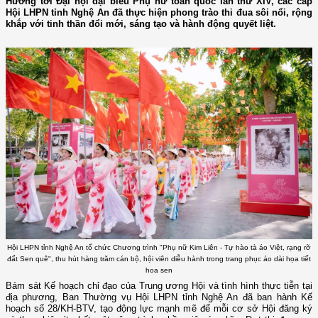
Hướng tới Đại hội đại biểu Phụ nữ toàn quốc lần thứ XIV, các cấp
Hội LHPN tỉnh Nghệ An đã thực hiện phong trào thi đua sôi nổi, rộng
khắp với tinh thần đổi mới, sáng tạo và hành động quyết liệt.
Hội LHPN tỉnh Nghệ An tổ chức Chương trình "Phụ nữ Kim Liên - Tự hào tà áo Việt, rạng rỡ
đất Sen quê", thu hút hàng trăm cán bộ, hội viên diễu hành trong trang phục áo dài họa tiết
hoa sen
Bám sát Kế hoạch chỉ đạo của Trung ương Hội và tình hình thực tiễn tại
địa phương, Ban Thường vụ Hội LHPN tỉnh Nghệ An đã ban hành Kế
hoạch số 28/KH-BTV, tạo động lực mạnh mẽ để mỗi cơ sở Hội đăng ký