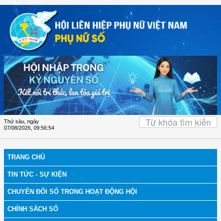
Truy cập nội dung luôn
Thứ sáu, ngày
07/08/2026
,
09:56:56
TRANG CHỦ
TIN TỨC - SỰ KIỆN
CHUYỂN ĐỔI SỐ TRONG HOẠT ĐỘNG HỘI
CHÍNH SÁCH SỐ