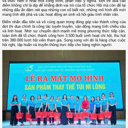
và thực hiện ít nhất một công trình, phần việc ý nghĩa. Đợt thi đua cao
điểm không chỉ là dịp để khẳng định vai trò của tổ chức Hội mà còn để lại
những dấu ấn đậm nét qua những con số biết nói, những mô hình đổi mới
mang tính đột phá và các hoạt động an sinh xã hội giàu tính nhân văn.
Điểm nhấn đầu tiên và vô cùng quan trọng đóng góp vào thành công của
đợt thi đua chính là công tác tuyên truyền, vận động mang tính chiều sâu
và linh hoạt. Nhờ sự chuyển dịch mạnh mẽ trong phương thức tiếp cận,
toàn tỉnh đã tổ chức thành công hơn 3.500 buổi sinh hoạt chi hội, thu hút
trên 380.000 lượt hội viên tham gia. Song song với đó là hàng chục cuộc
hội nghị, tập huấn và truyền thông trực tiếp cho hàng nghìn người.