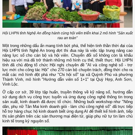
Hội LHPN tỉnh Nghệ An đồng hành cùng hội viên triển khai 2 mô hình “Sản xuất
rau an toàn”
Một trong những dấu ấn mang tính bứt phá, thể hiện tinh thần thời đại của
Hội LHPN tỉnh Nghệ An trong đợt thi đua này là việc tập trung nâng cao
năng lực số cho cán bộ và hội viên. Chuyển đổi số không còn là khẩu
hiệu xa vời mà đã trở thành những mô hình cụ thể, thiết thực. Hội LHPN
tỉnh đã chủ động tổ chức Hội nghị chuyên đề "AI và công nghệ số - trợ
lực mới cho công tác Hội" cho 270 cán bộ chuyên trách, đồng thời cho ra
mắt các mô hình đột phá như "Chi hội số" tại xã Quỳnh Phú và phường
Thành Vinh, mô hình "Hướng dẫn viên số 1+1" tại Quỳ Hợp, Anh Sơn,
Vinh Lộc.
Ở cấp cơ sở, 39 lớp tập huấn, truyền thông về kỹ năng số, hướng dẫn
sử dụng dịch vụ công trực tuyến và ứng dụng công nghệ thông tin trong
sản xuất, kinh doanh đã được tổ chức. Những buổi workshop như "Nông
dân, phụ nữ Tân Mai kinh doanh giỏi - làm chủ công nghệ số" đã trực tiếp
hỗ trợ hàng chục hộ kinh doanh biết ứng dụng AI để thiết kế hình ảnh, tiếp
thị sản phẩm trên các sàn thương mại điện tử, giúp phụ nữ tự tin làm chủ
kinh tế trong kỷ nguyên số.