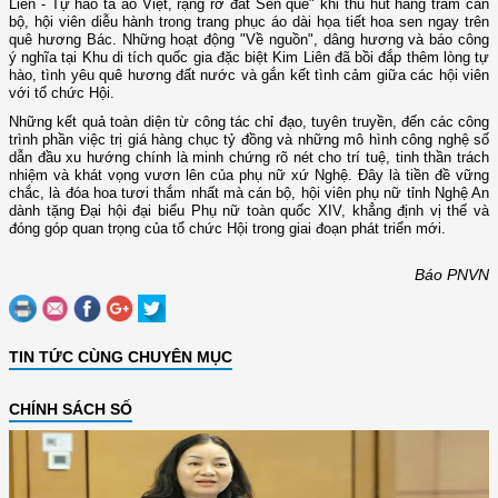
Liên - Tự hào tà áo Việt, rạng rỡ đất Sen quê" khi thu hút hàng trăm cán
bộ, hội viên diễu hành trong trang phục áo dài họa tiết hoa sen ngay trên
quê hương Bác. Những hoạt động "Về nguồn", dâng hương và báo công
ý nghĩa tại Khu di tích quốc gia đặc biệt Kim Liên đã bồi đắp thêm lòng tự
hào, tình yêu quê hương đất nước và gắn kết tình cảm giữa các hội viên
với tổ chức Hội.
Những kết quả toàn diện từ công tác chỉ đạo, tuyên truyền, đến các công
trình phần việc trị giá hàng chục tỷ đồng và những mô hình công nghệ số
dẫn đầu xu hướng chính là minh chứng rõ nét cho trí tuệ, tinh thần trách
nhiệm và khát vọng vươn lên của phụ nữ xứ Nghệ. Đây là tiền đề vững
chắc, là đóa hoa tươi thắm nhất mà cán bộ, hội viên phụ nữ tỉnh Nghệ An
dành tặng Đại hội đại biểu Phụ nữ toàn quốc XIV, khẳng định vị thế và
đóng góp quan trọng của tổ chức Hội trong giai đoạn phát triển mới.
Báo PNVN
TIN TỨC CÙNG CHUYÊN MỤC
CHÍNH SÁCH SỐ