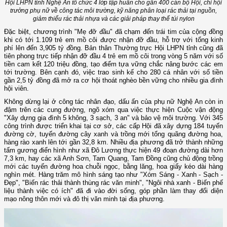
Hội LHPN tỉnh Nghệ An tổ chức 4 lớp tập huấn cho gần 400 cán bộ Hội, chi hội
trưởng phụ nữ về công tác môi trường, kỹ năng phân loại rác thải tại nguồn,
giảm thiểu rác thải nhựa và các giải pháp thay thế túi nylon
Đặc biệt, chương trình "Mẹ đỡ đầu" đã chạm đến trái tim của cộng đồng
khi có tới 1.109 trẻ em mồ côi được nhận đỡ đầu, hỗ trợ với tổng kinh
phí lên đến 3,905 tỷ đồng. Bản thân Thường trực Hội LHPN tỉnh cũng đã
tiên phong trực tiếp nhận đỡ đầu 4 trẻ em mồ côi trong vòng 5 năm với số
tiền cam kết 120 triệu đồng, tạo điểm tựa vững chắc nâng bước các em
tới trường. Bên cạnh đó, việc trao sinh kế cho 280 cá nhân với số tiền
gần 2,5 tỷ đồng đã mở ra cơ hội thoát nghèo bền vững cho nhiều gia đình
hội viên.
Không dừng lại ở công tác nhân đạo, dấu ấn của phụ nữ Nghệ An còn in
đậm trên các cung đường, ngõ xóm qua việc thực hiện Cuộc vận động
"Xây dựng gia đình 5 không, 3 sạch, 3 an" và bảo vệ môi trường. Với 345
công trình được triển khai tại cơ sở, các cấp Hội đã xây dựng 184 tuyến
đường cờ, tuyến đường cây xanh và trồng mới tổng quãng đường hoa,
hàng rào xanh lên tới gần 32,8 km. Nhiều địa phương đã trở thành những
tấm gương điển hình như xã Đô Lương thực hiện 49 đoạn đường dài hơn
7,3 km, hay các xã Anh Sơn, Tam Quang, Tam Đồng cũng chủ động trồng
mới các tuyến đường hoa chuỗi ngọc, bằng lăng, hoa giấy kéo dài hàng
nghìn mét. Hàng trăm mô hình sáng tạo như "Xóm Sáng - Xanh - Sạch -
Đẹp", "Biến rác thải thành thùng rác văn minh", "Ngôi nhà xanh - Biến phế
liệu thành việc có ích" đã đi vào đời sống, góp phần làm thay đổi diện
mạo nông thôn mới và đô thị văn minh tại địa phương.