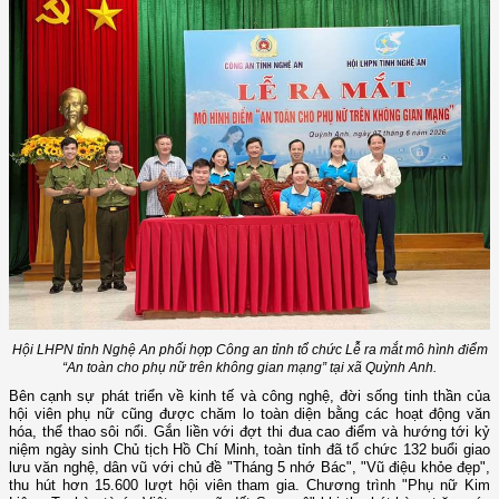
Hội LHPN tỉnh Nghệ An phối hợp Công an tỉnh tổ chức Lễ ra mắt mô hình điểm
“An toàn cho phụ nữ trên không gian mạng” tại xã Quỳnh Anh.
Bên cạnh sự phát triển về kinh tế và công nghệ, đời sống tinh thần của
hội viên phụ nữ cũng được chăm lo toàn diện bằng các hoạt động văn
hóa, thể thao sôi nổi. Gắn liền với đợt thi đua cao điểm và hướng tới kỷ
niệm ngày sinh Chủ tịch Hồ Chí Minh, toàn tỉnh đã tổ chức 132 buổi giao
lưu văn nghệ, dân vũ với chủ đề "Tháng 5 nhớ Bác", "Vũ điệu khỏe đẹp",
thu hút hơn 15.600 lượt hội viên tham gia. Chương trình "Phụ nữ Kim