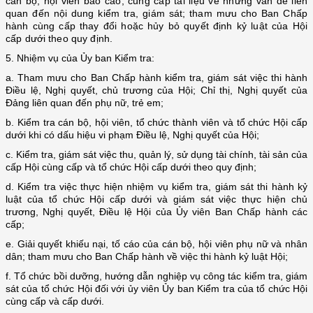
cán bộ, hội viên báo cáo, cung cấp tài liệu về những vấn đề liên
quan đến nội dung kiểm tra, giám sát; tham mưu cho Ban Chấp
hành cùng cấp thay đổi hoặc hủy bỏ quyết định kỷ luật của Hội
cấp dưới theo quy định.
5.
Nhiệm vụ của Ủy ban Kiểm tra:
a. Tham mưu cho Ban Chấp hành kiểm tra, giám sát việc thi hành
Điều lệ, Nghị quyết, chủ trương của Hội; Chỉ thị, Nghị quyết của
Đảng liên quan đến phụ nữ, trẻ em;
b. Kiểm tra cán bộ, hội viên, tổ chức thành viên và tổ chức Hội cấp
dưới khi có dấu hiệu vi phạm Điều lệ, Nghị quyết của Hội;
c. Kiểm
tr
a, giám sát việc thu, quản lý, sử dụng tài chính, tài sản
của
cấp Hội
cùng cấp và
tổ chức Hội
cấp dưới theo quy định;
d. Kiểm tra việc thực hiện nhiệm vụ kiểm tra, giám sát thi hành kỷ
luật của tổ chức Hội cấp dưới và giám sát việc thực hiện chủ
trương, Nghị quyết, Điều lệ Hội của Ủy viên Ban Chấp hành các
cấp;
e. Giải quyết khiếu nại, tố cáo của cán bộ, hội viên phụ nữ và nhân
dân; tham mưu cho Ban Chấp hành về việc thi hành kỷ luật Hội;
f. Tổ chức bồi dưỡng, hướng dẫn nghiệp vụ công tác kiểm tra, giám
sát của
tổ chức Hội
đối với
ủy
viên
Ủ
y ban
K
iểm tra
của tổ chức Hội
cùng c
ấp và cấp dưới.