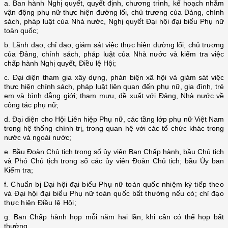
a. Ban hành Nghị quyết, quyết định, chương trình, kế hoạch nhằm
vận động phụ nữ thực hiện đường lối, chủ trương của Đảng, chính
sách, pháp luật của Nhà nước, Nghị quyết Đại hội đại biểu Phụ nữ
toàn quốc;
b. Lãnh đạo, chỉ đạo, giám sát việc thực hiện đường lối, chủ trương
của Đảng, chính sách, pháp luật của Nhà nước và kiểm tra việc
chấp hành Nghị quyết, Điều lệ Hội;
c. Đại diện tham gia xây dựng, phản biện xã hội và giám sát việc
thực hiện chính sách, pháp luật liên quan đến phụ nữ, gia đình, trẻ
em và bình đẳng giới; tham mưu, đề xuất với Đảng, Nhà nước về
công tác phụ nữ;
d. Đại diện cho Hội Liên hiệp Phụ nữ, các tầng lớp phụ nữ Việt Nam
trong hệ thống chính trị, trong quan hệ với các tổ chức khác trong
nước và ngoài nước;
e. Bầu Đoàn Chủ tịch trong số ủy viên Ban Chấp hành, bầu Chủ tịch
và Phó Chủ tịch trong số các ủy viên Đoàn Chủ tịch; bầu Ủy ban
Kiểm tra;
f. Chuẩn bị Đại hội đại biểu Phụ nữ toàn quốc nhiệm kỳ tiếp theo
và Đại hội đại biểu Phụ nữ toàn quốc bất thường nếu có; chỉ đạo
thực hiện Điều lệ Hội;
g. Ban Chấp hành họp mỗi năm hai lần, khi cần có thể họp bất
thường.