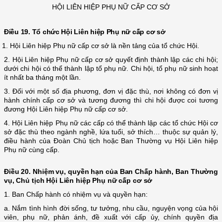
HỘI LIÊN HIỆP PHỤ NỮ CẤP CƠ SỞ
Điều 19.
Tổ chức Hội Liên hiệp Phụ nữ cấp cơ sở
1. Hội Liên hiệp Phụ nữ cấp cơ sở là nền tảng của tổ chức Hội.
2. Hội Liên hiệp Phụ nữ cấp cơ sở quyết định thành lập các chi hội;
dưới chi hội có thể thành lập tổ phụ nữ. Chi hội, tổ phụ nữ sinh hoạt
ít nhất ba tháng một lần.
3. Đối với một số địa phương, đơn vị đặc thù, nơi không có đơn vị
hành chính cấp cơ sở và tương đương thì chi hội được coi tương
đương Hội Liên hiệp Phụ nữ cấp cơ sở.
4. Hội Liên hiệp Phụ nữ các cấp có thể thành lập các tổ chức Hội cơ
sở đặc thù theo ngành nghề, lứa tuổi, sở thích… thuộc sự quản lý,
điều hành của Đoàn Chủ tịch hoặc Ban Thường vụ Hội Liên hiệp
Phụ nữ cùng cấp.
Điều 20. Nhiệm vụ, quyền hạn của Ban Chấp hành, Ban Thường
vụ, Chủ tịch Hội Liên hiệp Phụ nữ cấp cơ sở
1. Ban Chấp hành có nhiệm vụ và quyền hạn:
a. Nắm tình hình đời sống, tư tưởng, nhu cầu, nguyện vọng của hội
viên, phụ nữ, phản ánh, đề xuất với cấp ủy, chính quyền địa