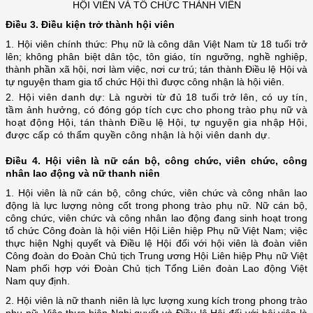
HỘI VIÊN VÀ TỔ CHỨC THÀNH VIÊN
Điều 3. Điều kiện trở thành hội viên
1. Hội viên chính thức: Phụ nữ là công dân Việt Nam từ 18 tuổi trở
lên; không phân biệt dân tộc, tôn giáo, tín ngưỡng, nghề nghiệp,
thành phần xã hội, nơi làm việc, nơi cư trú; tán thành Điều lệ Hội và
tự nguyện tham gia tổ chức Hội thì được công nhận là hội viên.
2. Hội viên danh dự: Là người từ đủ 18 tuổi trở lên, có uy tín,
tầm ảnh hưởng, có đóng góp tích cực cho phong trào phụ nữ và
hoạt động Hội, tán thành Điều lệ Hội, tự nguyện gia nhập Hội,
được cấp có thẩm quyền công nhận là hội viên danh dự.
Điều 4. Hội viên là nữ cán bộ, công chức, viên chức, công
nhân lao động và nữ thanh niên
1. Hội viên là nữ cán bộ, công chức, viên chức và công nhân lao
động là lực lượng nòng cốt trong phong trào phụ nữ. Nữ cán bộ,
công chức, viên chức và công nhân lao động đang sinh hoạt trong
tổ chức Công đoàn là hội viên Hội Liên hiệp Phụ nữ Việt Nam; việc
thực hiện Nghị quyết và Điều lệ Hội đối với hội viên là đoàn viên
Công đoàn do Đoàn Chủ tịch Trung ương Hội Liên hiệp Phụ nữ Việt
Nam phối hợp với Đoàn Chủ tịch Tổng Liên đoàn Lao động Việt
Nam quy định.
2. Hội viên là nữ thanh niên là lực lượng xung kích trong phong trào
phụ nữ. Việc thực hiện Nghị quyết và Điều lệ Hội đối với hội viên là