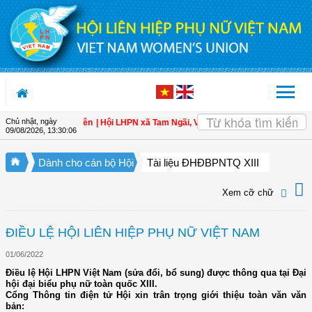
Truy cập nội dung luôn
Chủ nhật, ngày
oàn cho hội viên
| Hội LHPN xã Tam Ngãi, Vĩnh Long sơ kết công tác Hội và ph
09/08/2026
,
13:30:07
Dành cho cán bộ Hội
Tài liệu ĐHĐBPNTQ XIII
Xem cỡ chữ
ĐIỀU LỆ HỘI LIÊN HIỆP PHỤ NỮ VIỆT NAM
01/06/2022
Điều lệ Hội LHPN Việt Nam (sửa đổi, bổ sung) được thông qua tại Đại
hội đại biểu phụ nữ toàn quốc XIII.
Cổng Thông tin điện tử Hội xin trân trọng giới thiệu toàn văn văn
bản: