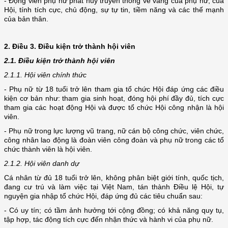
- Động viên phụ nữ phát huy truyền thống vẻ vang của phụ nữ, của
Hội, tính tích cực, chủ động, sự tự tin, tiềm năng và các thế mạnh
của bản thân.
2. Điều 3. Điều kiện trở thành hội viên
2.1. Điều kiện trở thành hội viên
2.1.1. Hội viên chính thức
- Phụ nữ từ 18 tuổi trở lên tham gia tổ chức Hội đáp ứng các điều
kiện cơ bản như: tham gia sinh hoạt, đóng hội phí đầy đủ, tích cực
tham gia các hoạt động Hội và được tổ chức Hội công nhận là hội
viên.
- Phụ nữ trong lực lượng vũ trang, nữ cán bộ công chức, viên chức,
công nhân lao động là đoàn viên công đoàn và phụ nữ trong các tổ
chức thành viên là hội viên.
2.1.2. Hội viên danh dự
Cá nhân từ đủ 18 tuổi trở lên, không phân biệt giới tính, quốc tịch,
đang cư trú và làm việc tại Việt Nam, tán thành Điều lệ Hội, tự
nguyện gia nhập tổ chức Hội, đáp ứng đủ các tiêu chuẩn sau:
- Có uy tín; có tầm ảnh hưởng tới cộng đồng; có khả năng quy tụ,
tập hợp, tác động tích cực đến nhận thức và hành vi của phụ nữ.