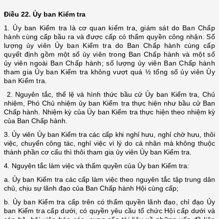
Điều 22. Ủy ban Kiểm tra
1. Ủy ban Kiểm tra là cơ quan kiểm tra, giám sát do Ban Chấp
hành cùng cấp bầu ra và được cấp có thẩm quyền công nhận. Số
lượng ủy viên Ủy ban Kiểm tra do Ban Chấp hành cùng cấp
quyết định gồm một số ủy viên trong Ban Chấp hành và một số
ủy viên ngoài Ban Chấp hành; số lượng ủy viên Ban Chấp hành
tham gia Ủy ban Kiểm tra không vượt quá ½ tổng số ủy viên Ủy
ban Kiểm tra.
2. Nguyên tắc, thể lệ và hình thức bầu cử Ủy ban Kiểm tra, Chủ
nhiệm, Phó Chủ nhiệm ủy ban Kiểm tra thực hiện như bầu cử Ban
Chấp hành. Nhiệm kỳ của Ủy ban Kiểm tra thực hiện theo nhiệm kỳ
của Ban Chấp hành.
3. Ủy viên Ủy ban Kiểm tra các cấp khi nghỉ
hưu, nghỉ chờ hưu, thôi
việc, chuyển công tác, nghỉ việc vì lý do cá nhân mà không thuộc
thành phần cơ cấu thì thôi tham gia ủy viên Ủy ban Kiểm tra.
4.
Nguyên tắc làm việc và thẩm quyền của Ủy ban Kiểm tra:
a. Ủy ban Kiểm tra các cấp làm việc theo nguyên tắc tập trung dân
chủ, chịu sự lãnh đạo của Ban Chấp hành Hội cùng cấp;
b. Ủy ban Kiểm tra cấp trên có thẩm quyền lãnh đạo, chỉ đạo Ủy
ban Kiểm tra cấp dưới, có quyền yêu cầu tổ chức Hội cấp dưới và