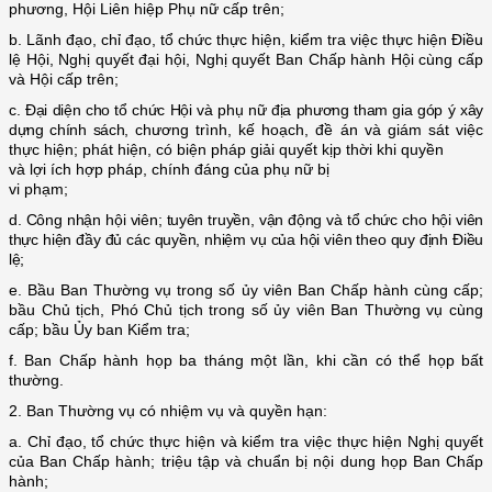
phương, Hội Liên hiệp Phụ nữ cấp trên;
b. Lãnh đạo, chỉ đạo, tổ chức thực hiện, kiểm tra việc thực hiện Điều
lệ Hội, Nghị quyết đại hội, Nghị quyết Ban Chấp hành Hội cùng cấp
và Hội cấp trên;
c. Đại diện cho tổ chức Hội và phụ nữ địa phương
tham gia góp ý xây
dựng chính sách,
chương trình, kế hoạch, đề án và giám sát việc
thực hiện; phát hiện, có biện pháp giải quyết kịp thời khi quyền
và lợi ích hợp pháp, chính đáng của phụ nữ bị
vi phạm;
d. Công nhận hội viên; tuyên truyền, vận động và tổ chức cho hội viên
thực hiện đầy đủ các quyền, nhiệm vụ của hội viên theo quy định Điều
lệ;
e. Bầu Ban Thường vụ trong số ủy viên Ban Chấp hành cùng cấp;
bầu Chủ tịch, Phó Chủ tịch trong số ủy viên Ban Thường vụ cùng
cấp; bầu Ủy ban Kiểm tra;
f. Ban Chấp hành họp ba tháng một lần, khi cần có thể họp bất
thường.
2. Ban Thường vụ có nhiệm vụ và quyền hạn:
a. Chỉ đạo, tổ chức thực hiện và kiểm tra việc thực hiện Nghị quyết
của Ban Chấp hành; triệu tập và chuẩn bị nội dung họp Ban Chấp
hành;