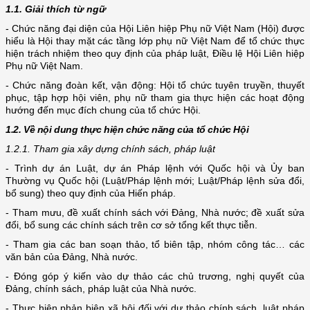
1.1. Giải thích từ ngữ
- Chức năng đại diện của Hội Liên hiệp Phụ nữ Việt Nam (Hội) được
hiểu là Hội thay mặt các tầng lớp phụ nữ Việt Nam để tổ chức thực
hiện trách nhiệm theo quy định của pháp luật, Điều lệ Hội Liên hiệp
Phụ nữ Việt Nam.
- Chức năng đoàn kết, vận động: Hội tổ chức tuyên truyền, thuyết
phục, tập hợp hội viên, phụ nữ tham gia thực hiện các hoạt động
hướng đến mục đích chung của tổ chức Hội.
1.2. Về nội dung thực hiện chức năng của tổ chức Hội
1.2.1. Tham gia xây dựng chính sách, pháp luật
- Trình dự án Luật, dự án Pháp lệnh với Quốc hội và Ủy ban
Thường vụ Quốc hội (Luật/Pháp lệnh mới; Luật/Pháp lệnh sửa đổi,
bổ sung) theo quy định của Hiến pháp.
- Tham mưu, đề xuất chính sách với Đảng, Nhà nước; đề xuất sửa
đổi, bổ sung các chính sách trên cơ sở tổng kết thực tiễn.
- Tham gia các ban soạn thảo, tổ biên tập, nhóm công tác… các
văn bản của Đảng, Nhà nước.
- Đóng góp ý kiến vào dự thảo các chủ trương, nghị quyết của
Đảng, chính sách, pháp luật của Nhà nước.
- Thực hiện phản biện xã hội đối với dự thảo chính sách, luật pháp