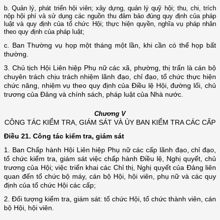
b. Quản lý, phát triển hội viên; xây dựng, quản lý quỹ hội; thu, chi, trích
nộp hội phí và sử dụng các nguồn thu đảm bảo đúng quy định của pháp
luật và quy định của tổ chức Hội; thực hiện quyền, nghĩa vụ pháp nhân
theo quy định của pháp luật;
c. Ban Thường vụ họp một tháng một lần, khi cần có thể họp bất
thường.
3. Chủ tịch Hội Liên hiệp Phụ nữ các xã, phường, thị trấn là cán bộ
chuyên trách chịu trách nhiệm lãnh đạo, chỉ đạo, tổ chức thực hiện
chức năng, nhiệm vụ theo quy định của Điều lệ Hội, đường lối, chủ
trương của Đảng và chính sách, pháp luật của Nhà nước.
Chương V
CÔNG TÁC KIỂM TRA, GIÁM SÁT VÀ ỦY BAN KIỂM TRA CÁC CẤP
Điều 21.
Công tác kiểm tra, giám sát
1. Ban Chấp hành Hội Liên hiệp Phụ nữ các cấp lãnh đạo, chỉ đạo,
tổ chức kiểm tra,
giám sát
việc chấp hành Điều lệ, Nghị quyết, chủ
trương của Hội; việc triển khai các Chỉ thị, Nghị quyết của Đảng liên
quan đến tổ chức bộ máy, cán bộ Hội, hội viên, phụ nữ và các quy
định của tổ chức Hội các cấp;
2. Đối tượng kiểm tra, giám sát: tổ chức Hội, tổ chức thành viên, cán
bộ Hội, hội viên.