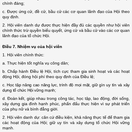
chính đáng;
c. Được ứng cử, đề cử, bầu cử các cơ quan lãnh đạo của Hội theo
quy định.
2. Hội viên danh dự được thực hiện đầy đủ các quyền như hội viên
chính thức trừ quyền biểu quyết, ứng cử và bầu cử vào các cơ quan
lãnh đạo của tổ chức Hội.
Điều 7. Nhiệm vụ của hội viên
1. Hội viên chính thức:
a. Thực hiện tốt nghĩa vụ công dân;
b. Chấp hành Điều lệ Hội, tích cực tham gia sinh hoạt và các hoạt
động Hội, đóng hội phí theo quy định của Điều lệ;
c. Học tập nâng cao năng lực, trình độ mọi mặt, giữ gìn uy tín và xây
dựng tổ chức Hội vững mạnh;
d. Đoàn kết, giúp nhau trong công tác, học tập, lao động, đời sống,
xây dựng gia đình hạnh phúc, phấn đấu thực hiện vì sự phát triển
của phụ nữ và bình đẳng giới.
2. Hội viên danh dự: căn cứ điều kiện, khả năng thực tế để tham gia
các hoạt động của Hội; giữ uy tín và xây dựng tổ chức Hội vững
mạnh.