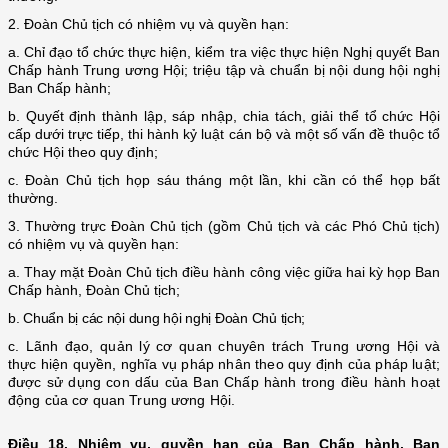
2. Đoàn Chủ tịch có nhiệm vụ và quyền hạn:
a. Chỉ đạo tổ chức thực hiện, kiểm tra việc thực hiện Nghị quyết Ban
Chấp hành Trung ương Hội; triệu tập và chuẩn bị nội dung hội nghị
Ban Chấp hành;
b. Quyết định thành lập, sáp nhập, chia tách, giải thể tổ chức Hội
cấp dưới trực tiếp, thi hành kỷ luật cán bộ và một số vấn đề thuộc tổ
chức Hội theo quy định;
c. Đoàn Chủ tịch họp sáu tháng một lần, khi cần có thể họp bất
thường.
3. Thường trực Đoàn Chủ tịch (gồm Chủ tịch và các Phó Chủ tịch)
có nhiệm vụ và quyền hạn:
a. Thay mặt Đoàn Chủ tịch điều hành công việc giữa hai kỳ họp Ban
Chấp hành, Đoàn Chủ tịch;
b. Chuẩn bị các nội dung hội nghị Đoàn Chủ tịch;
c. Lãnh đạo, quản lý cơ quan chuyên trách Trung ương Hội và
thực hiện quyền, nghĩa vụ pháp nhân theo quy định của pháp luật;
được sử dụng con dấu của Ban Chấp hành trong điều hành hoạt
động của cơ quan Trung ương Hội.
Điều 18.
Nhiệm vụ, quyền hạn của Ban Chấp hành, Ban