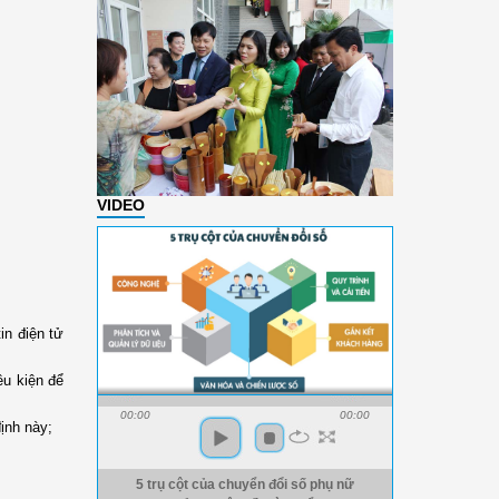
VIDEO
in điện tử
ều kiện để
00:00
00:00
ịnh này;
5 trụ cột của chuyển đổi số phụ nữ