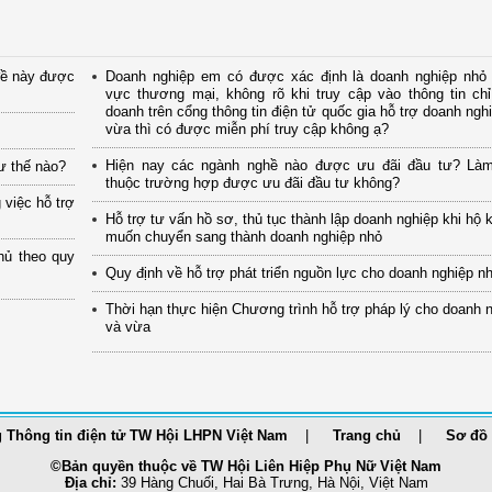
đề này được
Doanh nghiệp em có được xác định là doanh nghiệp nhỏ t
vực thương mại, không rõ khi truy cập vào thông tin chỉ
doanh trên cổng thông tin điện tử quốc gia hỗ trợ doanh ngh
vừa thì có được miễn phí truy cập không ạ?
Hiện nay các ngành nghề nào được ưu đãi đầu tư? Là
ư thế nào?
thuộc trường hợp được ưu đãi đầu tư không?
 việc hỗ trợ
Hỗ trợ tư vấn hồ sơ, thủ tục thành lập doanh nghiệp khi hộ 
muốn chuyển sang thành doanh nghiệp nhỏ
hủ theo quy
Quy định về hỗ trợ phát triển nguồn lực cho doanh nghiệp n
Thời hạn thực hiện Chương trình hỗ trợ pháp lý cho doanh 
và vừa
 Thông tin điện tử TW Hội LHPN Việt Nam
Trang chủ
Sơ đồ 
©Bản quyền thuộc về TW Hội Liên Hiệp Phụ Nữ Việt Nam
Địa chỉ:
39 Hàng Chuối, Hai Bà Trưng, Hà Nội, Việt Nam