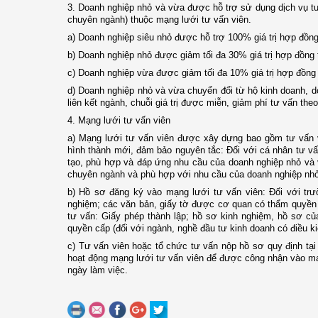
3. Doanh nghiệp nhỏ và vừa được hỗ trợ sử dụng dịch vụ tư
chuyên ngành) thuộc mạng lưới tư vấn viên.
a) Doanh nghiệp siêu nhỏ được hỗ trợ 100% giá trị hợp đồn
b) Doanh nghiệp nhỏ được giảm tối đa 30% giá trị hợp đồng
c) Doanh nghiệp vừa được giảm tối đa 10% giá trị hợp đồng
d) Doanh nghiệp nhỏ và vừa chuyển đổi từ hộ kinh doanh, 
liên kết ngành, chuỗi giá trị được miễn, giảm phí tư vấn the
4. Mạng lưới tư vấn viên
a) Mạng lưới tư vấn viên được xây dựng bao gồm tư vấn v
hình thành mới, đảm bảo nguyên tắc: Đối với cá nhân tư vấ
tạo, phù hợp và đáp ứng nhu cầu của doanh nghiệp nhỏ và v
chuyên ngành và phù hợp với nhu cầu của doanh nghiệp nh
b) Hồ sơ đăng ký vào mạng lưới tư vấn viên: Đối với trư
nghiệm; các văn bản, giấy tờ được cơ quan có thẩm quyền c
tư vấn: Giấy phép thành lập; hồ sơ kinh nghiệm, hồ sơ c
quyền cấp (đối với ngành, nghề đầu tư kinh doanh có điều ki
c) Tư vấn viên hoặc tổ chức tư vấn nộp hồ sơ quy định tạ
hoạt động mạng lưới tư vấn viên để được công nhận vào mạng
ngày làm việc.