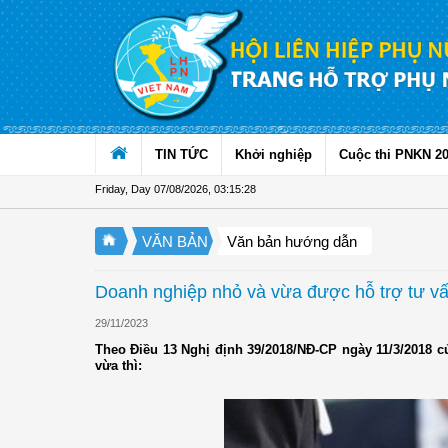
Skip to Content
TIN TỨC
Khởi nghiệp
Cuộc thi PNKN 2
Friday, Day 07/08/2026
,
03:15:28
VĂN BẢN
Văn bản hướng dẫn
Doanh nghiệp nhỏ và vừa được hỗ trợ tư v
29/11/2023
Theo Điều 13 Nghị định 39/2018/NĐ-CP ngày 11/3/2018 c
vừa thì: