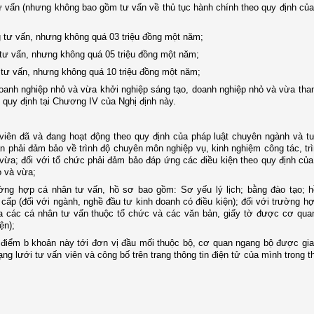
 vấn (nhưng không bao gồm tư vấn về thủ tục hành chính theo quy định của
g tư vấn, nhưng không quá 03 triệu đồng một năm;
 tư vấn, nhưng không quá 05 triệu đồng một năm;
 tư vấn, nhưng không quá 10 triệu đồng một năm;
doanh nghiệp nhỏ và vừa khởi nghiệp sáng tạo, doanh nghiệp nhỏ và vừa th
o quy định tại Chương IV của Nghị định này.
iên đã và đang hoạt động theo quy định của pháp luật chuyên ngành và tư
n phải đảm bảo về trình độ chuyên môn nghiệp vụ, kinh nghiệm công tác, tr
ừa; đối với tổ chức phải đảm bảo đáp ứng các điều kiện theo quy định của
ỏ và vừa;
ờng hợp cá nhân tư vấn, hồ sơ bao gồm: Sơ yếu lý lịch; bằng đào tạo; h
ấp (đối với ngành, nghề đầu tư kinh doanh có điều kiện); đối với trường h
ủa các cá nhân tư vấn thuộc tổ chức và các văn bản, giấy tờ được cơ qua
ện);
i điểm b khoản này tới đơn vị đầu mối thuộc bộ, cơ quan ngang bộ được gi
 lưới tư vấn viên và công bố trên trang thông tin điện tử của mình trong t