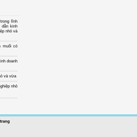
rong lĩnh
 dẫn kinh
iệp nhỏ và
m muối có
kinh doanh
hỏ và vừa
nghiệp nhỏ
trang