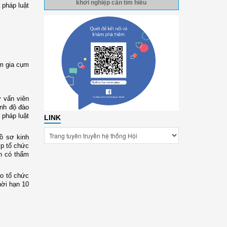
khởi nghiệp cần tìm hiểu
 pháp luật
am gia cụm
 vấn viên
ình độ đào
 pháp luật
LINK
ồ sơ kinh
ợp tổ chức
n có thẩm
ao tổ chức
hời hạn 10