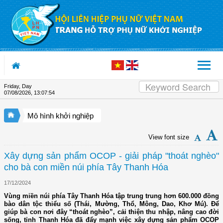
Skip to Content
Friday, Day
07/08/2026
,
13:07:56
Mô hình khởi nghiệp
View font size
Xây dựng sản phẩm OCOP - giải pháp "thoát nghèo"
cho bà con miền núi phía Tây Thanh Hóa
17/12/2024
Vùng miền núi phía Tây Thanh Hóa tập trung trung hơn 600.000 đồng
bào dân tộc thiểu số (Thái, Mường, Thổ, Mông, Dao, Khơ Mú). Để
giúp bà con nơi đây “thoát nghèo”, cải thiện thu nhập, nâng cao đời
sống, tỉnh Thanh Hóa đã đẩy mạnh việc xây dựng sản phẩm OCOP