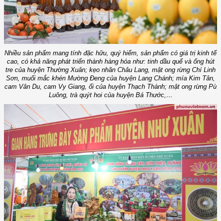
Nhiều sản phẩm mang tính đặc hữu, quý hiếm, sản phẩm có giá trị kinh tế
cao, có khả năng phát triển thành hàng hóa như: tinh dầu quế và ống hút
tre của huyện Thường Xuân; kẹo nhãn Châu Lang, mật ong rừng Chí Linh
Sơn, muối mắc khén Mường Đeng của huyện Lang Chánh; mía Kim Tân,
cam Vân Du, cam Vy Giang, ổi của huyện Thạch Thành; mật ong rừng Pù
Luông, trà quýt hoi của huyện Bá Thước,…