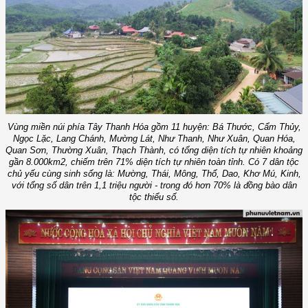
Vùng miền núi phía Tây Thanh Hóa gồm 11 huyện: Bá Thước, Cẩm Thủy,
Ngọc Lặc, Lang Chánh, Mường Lát, Như Thanh, Như Xuân, Quan Hóa,
Quan Sơn, Thường Xuân, Thạch Thành, có tổng diện tích tự nhiên khoảng
gần 8.000km2, chiếm trên 71% diện tích tự nhiên toàn tỉnh. Có 7 dân tộc
chủ yếu cùng sinh sống là: Mường, Thái, Mông, Thổ, Dao, Khơ Mú, Kinh,
với tổng số dân trên 1,1 triệu người - trong đó hơn 70% là đồng bào dân
tộc thiểu số.