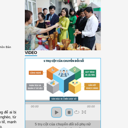
thôn Bản
VIDEO
00:00
00:00
g để ai bị
 nghèo, từ
h tế, mạnh
5 trụ cột của chuyển đổi số phụ nữ
g.