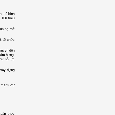
ển mô hình
100 triệu
iúp họ mở
ế, tổ chức
 huyện đến
 cảm hứng.
 nữ nỗ lực
 xây dựng
etnam.vn/
toàn thực