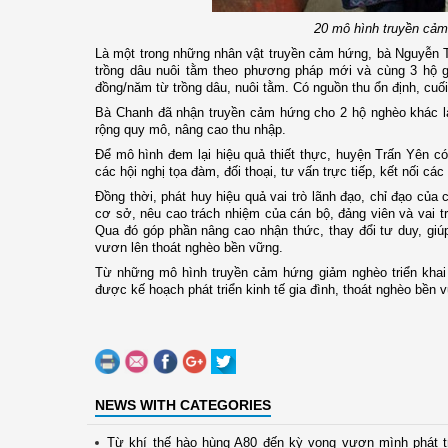
20 mô hình truyền cảm
Là một trong những nhân vật truyền cảm hứng, bà Nguyễn T
trồng dâu nuôi tằm theo phương pháp mới và cùng 3 hộ gi
đồng/năm từ trồng dâu, nuôi tằm. Có nguồn thu ổn định, cuối
Bà Chanh đã nhận truyền cảm hứng cho 2 hộ nghèo khác l
rộng quy mô, nâng cao thu nhập.
Để mô hình đem lại hiệu quả thiết thực, huyện Trấn Yên c
các hội nghị tọa đàm, đối thoại, tư vấn trực tiếp, kết nối
Đồng thời, phát huy hiệu quả vai trò lãnh đạo, chỉ đạo của 
cơ sở, nêu cao trách nhiệm của cán bộ, đảng viên và vai t
Qua đó góp phần nâng cao nhận thức, thay đổi tư duy, giú
vươn lên thoát nghèo bền vững.
Từ những mô hình truyền cảm hứng giảm nghèo triển khai
được kế hoạch phát triển kinh tế gia đình, thoát nghèo bền 
NEWS WITH CATEGORIES
Từ khí thế hào hùng A80 đến kỳ vọng vươn mình phát t