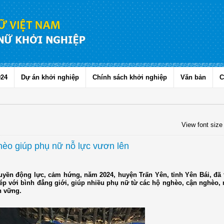
024
Dự án khởi nghiệp
Chính sách khởi nghiệp
Văn bản
C
View font size
èo giúp phụ nữ nỗ lực vươn lên
 truyền động lực, cảm hứng, năm 2024, huyện Trấn Yên, tỉnh Yên Bái, đã 
 với bình đẳng giới, giúp nhiều phụ nữ từ các hộ nghèo, cận nghèo, 
n vững.