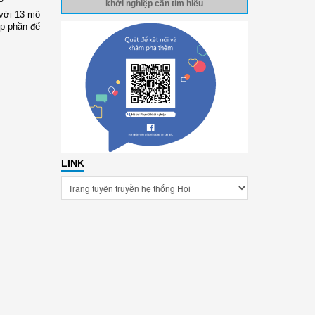
khởi nghiệp cần tìm hiểu
 với 13 mô
óp phần để
LINK