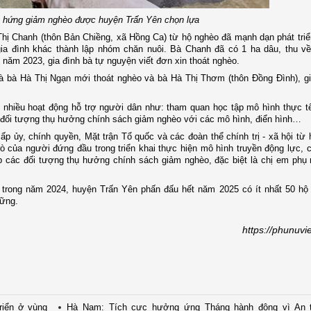
 hứng giảm nghèo được huyện Trấn Yên chọn lựa
hị Chanh (thôn Bản Chiềng, xã Hồng Ca) từ hộ nghèo đã mạnh dạn phát tri
a đình khác thành lập nhóm chăn nuôi. Bà Chanh đã có 1 ha dâu, thu về 
 năm 2023, gia đình bà tự nguyện viết đơn xin thoát nghèo.
à bà Hà Thị Ngạn mới thoát nghèo và bà Hà Thị Thơm (thôn Đồng Đình), g
ó nhiều hoạt động hỗ trợ người dân như: tham quan học tập mô hình thực t
 các đối tượng thụ hưởng chính sách giảm nghèo với các mô hình, điển hình…
cấp ủy, chính quyền, Mặt trận Tổ quốc và các đoàn thể chính trị - xã hội từ
rò của người đứng đầu trong triển khai thực hiện mô hình truyền động lực,
p các đối tượng thụ hưởng chính sách giảm nghèo, đặc biệt là chị em phụ
 trong năm 2024, huyện Trấn Yên phấn đấu hết năm 2025 có ít nhất 50 hộ
vững.
https://phunuvi
riển ở vùng
Hà Nam: Tích cực hưởng ứng Tháng hành động vì An 