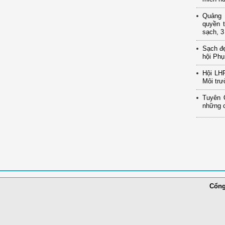
Quảng N
quyền t
sạch, 3
Sạch đ
hội Phụ
Hội LH
Môi trư
Tuyên 
những c
Cổng