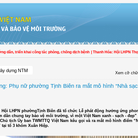
n, triển khai công tác phòng, chống dịch bệnh
| Thanh Hóa: Hội LHPN Thọ Xuân
ây dựng NTM
Xem cỡ chữ
ng: Phụ nữ phường Tịnh Biên ra mắt mô hình “Nhà sạc
, Hội LHPN phườngTịnh Biên đã tổ chức Lễ phát động hưởng ứng phong
n dân chung tay bảo vệ môi trường, vì một Việt Nam xanh - sạch - đẹp
Chủ tịch Ủy ban TWMTTQ Việt Nam kêu gọi và ra mắt mô hình điểm “N
 tại tổ 3 khóm Xuân Hiệp.