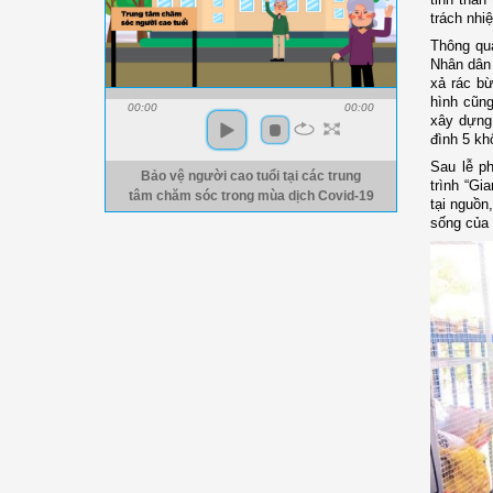
trách nhi
Thông qua
Nhân dân 
xả rác b
hình cũng
00:00
00:00
xây dựng
đình 5 kh
Sau lễ p
Bảo vệ người cao tuổi tại các trung
trình “Gi
tâm chăm sóc trong mùa dịch Covid-19
tại nguồn
sống của 