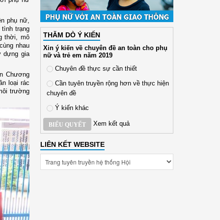
ên phụ nữ,
tình trạng
THĂM DÒ Ý KIẾN
g thời, mô
 cùng nhau
Xin ý kiến về chuyên đề an toàn cho phụ
y dựng gia
nữ và trẻ em năm 2019
Chuyên đề thực sự cần thiết
ện Chương
ân loại rác
Cần tuyên truyền rộng hơn về thực hiện
môi trường
chuyên đề
Ý kiến khác
Xem kết quả
BIỂU QUYẾT
LIÊN KẾT WEBSITE