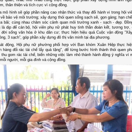
ệm, thân thiện và tích cực vì cộng đồng.
 mô hình sẽ góp phần nâng cao nhận thức và thay đổi hành vi trong hội vi
về bảo vệ môi trường; xây dựng thói quen sống sạch sẽ, gọn gàng; hạn chế 
ừa bãi; cùng nhau chăm sóc cảnh quan môi trường xanh - sạch - đẹp. Đồn
 là dịp để cán bộ, hội viên phụ nữ phát huy tinh thần đoàn kết, tương trợ,
 đời sống văn hóa ở khu dân cư; thực hiện hiệu quả Cuộc vận động “Xâ
ông, 3 sạch”, góp phần xây dựng đô thị văn minh tại địa phương.
hát động, Hội phụ nữ phường phối hợp với Ban khóm Xuân Hiệp thực hi
an hàng đổi rác tái chế lấy quà tặng", để từng bước hình thành thói quen ph
, thu gom rác tái chế, biến những việc làm nhỏ thành hành động ý nghĩa vì 
mỗi người, mỗi gia đình và cộng đồng.