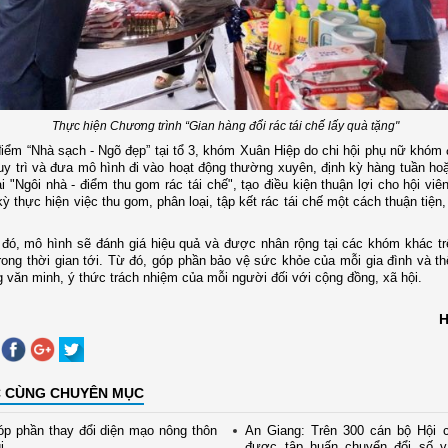
Thực hiện Chương trình “Gian hàng đổi rác tái chế lấy quà tặng"
iểm “Nhà sạch - Ngõ đẹp” tại tổ 3, khóm Xuân Hiệp do chi hội phụ nữ khóm
duy trì và đưa mô hình đi vào hoạt động thường xuyên, định kỳ hàng tuần hoặ
ại "Ngôi nhà - điểm thu gom rác tái chế", tạo điều kiện thuận lợi cho hội vi
kỳ thực hiện việc thu gom, phân loại, tập kết rác tái chế một cách thuận tiện
đó, mô hình sẽ đánh giá hiệu quả và được nhân rộng tại các khóm khác tr
ong thời gian tới. Từ đó, góp phần bảo vệ sức khỏe của mỗi gia đình và th
 văn minh, ý thức trách nhiệm của mỗi người đối với cộng đồng, xã hội.
H
C CÙNG CHUYÊN MỤC
p phần thay đổi diện mạo nông thôn
An Giang: Trên 300 cán bộ Hội 
i
được tập huấn chuyển đổi số và