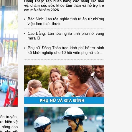
Đồng Tháp: Tập huấn nâng cao năng lực bảo
vệ, chăm sóc sức khỏe tâm thần và hỗ trợ trẻ
em mồ côi năm 2026
Bắc Ninh: Lan tỏa nghĩa tình tri ân từ những
việc làm thiết thực
Cao Bằng: Lan tỏa nghĩa tình phụ nữ vùng
mưa lũ
Phụ nữ Đồng Tháp trao kinh phí hỗ trợ sinh
kế khởi nghiệp cho 10 hội viên phụ nữ có...
ên truyền,
ực hiện vệ
; nâng cao
ười phụ nữ