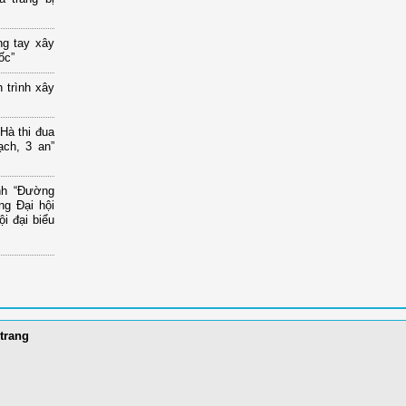
ng tay xây
ốc”
 trình xây
à thi đua
ạch, 3 an”
ình “Đường
g Đại hội
i đại biểu
trang