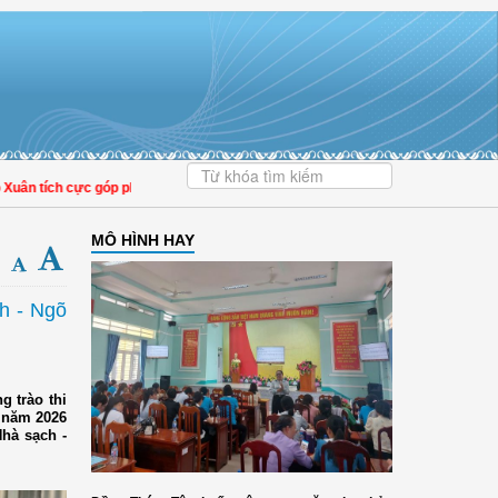
 tích cực góp phần nâng cao tỷ lệ người dân tham gia bảo hiểm y tế
MÔ HÌNH HAY
h - Ngõ
 trào thi
” năm 2026
hà sạch -