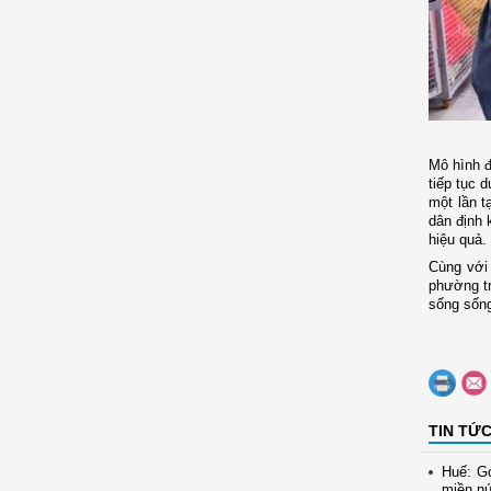
Mô hình đ
tiếp tục 
một lần t
dân định 
hiệu quả.
Cùng với 
phường tr
sống sống
TIN TỨ
Huế: Gó
miền nú