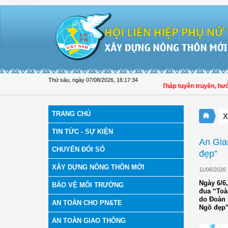
Truy cập nội dung luôn
Thứ sáu, ngày 07/08/2026
,
16:17:35
Hội LHPN tỉnh Đồng Tháp tuyên truyền, hướng dẫ
TRANG CHỦ
X
TIN TỨC - SỰ KIỆN
An Gia
CHUYỂN ĐỔI SỐ
đẹp”
XÂY DỰNG NÔNG THÔN MỚI
11/06/2026
Ngày 6/6
BẢO VỆ MÔI TRƯỜNG
đua “Toà
do Đoàn 
AN TOÀN CHO PN&TE
Ngõ đẹp”
AN TOÀN GIAO THÔNG