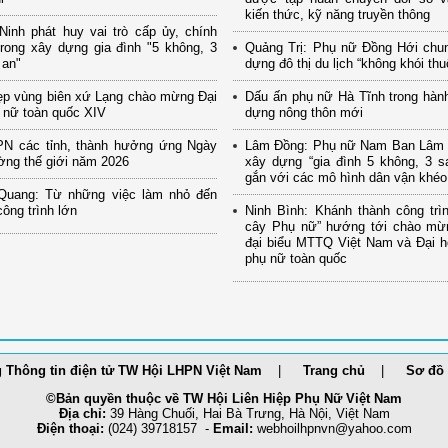
kiến thức, kỹ năng truyền thông
inh phát huy vai trò cấp ủy, chính
rong xây dựng gia đình "5 không, 3
Quảng Trị: Phụ nữ Đồng Hới chu
 an"
dựng đô thị du lịch “không khói thu
ẹp vùng biên xứ Lạng chào mừng Đại
Dấu ấn phụ nữ Hà Tĩnh trong hành
 nữ toàn quốc XIV
dựng nông thôn mới
PN các tỉnh, thành hưởng ứng Ngày
Lâm Đồng: Phụ nữ Nam Ban Lâm H
ờng thế giới năm 2026
xây dựng “gia đình 5 không, 3 s
gắn với các mô hình dân vận khéo
Quang: Từ những việc làm nhỏ đến
ông trình lớn
Ninh Bình: Khánh thành công tr
cây Phụ nữ” hướng tới chào mừn
đại biểu MTTQ Việt Nam và Đại hộ
phụ nữ toàn quốc
 Thông tin điện tử TW Hội LHPN Việt Nam
Trang chủ
Sơ đồ 
©Bản quyền thuộc về TW Hội Liên Hiệp Phụ Nữ Việt Nam
Địa chỉ:
39 Hàng Chuối, Hai Bà Trưng, Hà Nội, Việt Nam
Điện thoại:
(024) 39718157 -
Email:
webhoilh
pnvn@yahoo.com