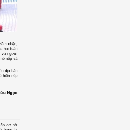
 đảm nhận,
c hai tuần
ên và người
, nề nếp và
ên địa bàn
ể hiện nếp
ữu Ngọc
cấp cơ sở
 trang bị