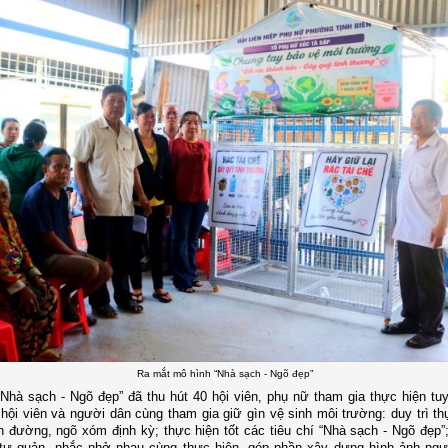
Ra mắt mô hình “Nhà sạch - Ngõ đẹp”
Nhà sạch - Ngõ đẹp” đã thu hút 40 hội viên, phụ nữ tham gia thực hiện tuy
hội viên và người dân cùng tham gia giữ gìn vệ sinh môi trường: duy trì th
n đường, ngõ xóm định kỳ; thực hiện tốt các tiêu chí “Nhà sạch - Ngõ đẹp”
n tự quản, nhắc nhở nhau cùng thực hiện, góp phần xây dựng hình ảnh ng