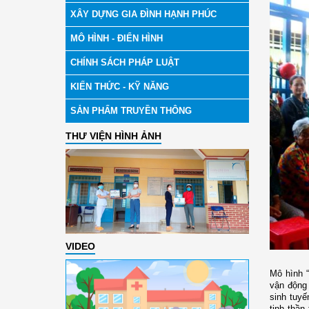
XÂY DỰNG GIA ĐÌNH HẠNH PHÚC
MÔ HÌNH - ĐIỂN HÌNH
CHÍNH SÁCH PHÁP LUẬT
KIẾN THỨC - KỸ NĂNG
SẢN PHẨM TRUYỀN THÔNG
THƯ VIỆN HÌNH ẢNH
VIDEO
Mô hình “
vận động 
sinh tuyế
tinh thầ