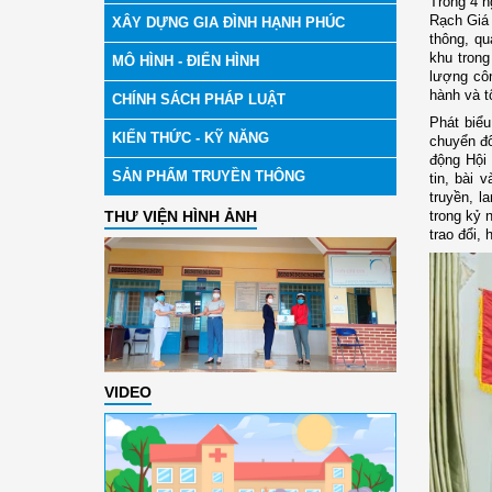
Trong 4 n
Rạch Giá 
XÂY DỰNG GIA ĐÌNH HẠNH PHÚC
thông, qu
khu trong
MÔ HÌNH - ĐIỂN HÌNH
lượng côn
hành và t
CHÍNH SÁCH PHÁP LUẬT
Phát biể
KIẾN THỨC - KỸ NĂNG
chuyển đổ
động Hội 
SẢN PHẨM TRUYỀN THÔNG
tin, bài 
truyền, l
THƯ VIỆN HÌNH ẢNH
trong kỷ 
trao đổi,
VIDEO