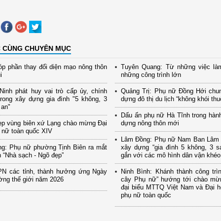
C CÙNG CHUYÊN MỤC
p phần thay đổi diện mạo nông thôn
Tuyên Quang: Từ những việc là
i
những công trình lớn
inh phát huy vai trò cấp ủy, chính
Quảng Trị: Phụ nữ Đồng Hới chu
rong xây dựng gia đình "5 không, 3
dựng đô thị du lịch “không khói thu
 an"
Dấu ấn phụ nữ Hà Tĩnh trong hành
ẹp vùng biên xứ Lạng chào mừng Đại
dựng nông thôn mới
 nữ toàn quốc XIV
Lâm Đồng: Phụ nữ Nam Ban Lâm H
ng: Phụ nữ phường Tịnh Biên ra mắt
xây dựng “gia đình 5 không, 3 s
 “Nhà sạch - Ngõ đẹp”
gắn với các mô hình dân vận khéo
PN các tỉnh, thành hưởng ứng Ngày
Ninh Bình: Khánh thành công tr
ờng thế giới năm 2026
cây Phụ nữ” hướng tới chào mừn
đại biểu MTTQ Việt Nam và Đại hộ
phụ nữ toàn quốc