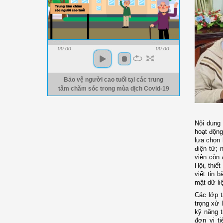
00:00
00:00
Bảo vệ người cao tuổi tại các trung
tâm chăm sóc trong mùa dịch Covid-19
Nội dung 
hoạt động
lựa chọn 
điện tử; 
viên còn 
Hội, thiế
viết tin 
mật dữ li
Các lớp 
trọng xử 
kỹ năng 
đơn vị ti