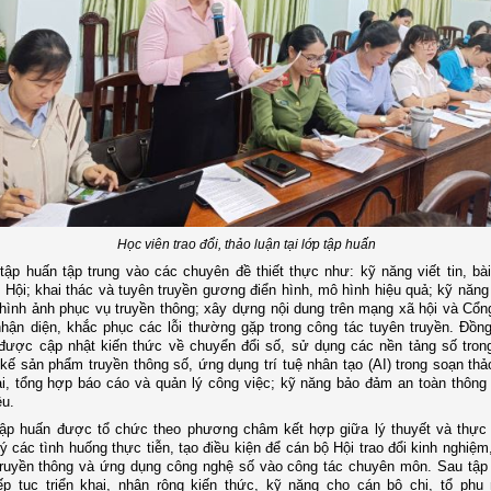
Học viên trao đổi, thảo luận tại lớp tập huấn
tập huấn tập trung vào các chuyên đề thiết thực như: kỹ năng viết tin, bà
 Hội; khai thác và tuyên truyền gương điển hình, mô hình hiệu quả; kỹ năng
hình ảnh phục vụ truyền thông; xây dựng nội dung trên mạng xã hội và Cổng
nhận diện, khắc phục các lỗi thường gặp trong công tác tuyên truyền. Đồng
được cập nhật kiến thức về chuyển đổi số, sử dụng các nền tảng số tron
t kế sản phẩm truyền thông số, ứng dụng trí tuệ nhân tạo (AI) trong soạn th
bài, tổng hợp báo cáo và quản lý công việc; kỹ năng bảo đảm an toàn thông 
ệu.
tập huấn được tổ chức theo phương châm kết hợp giữa lý thuyết và thực
lý các tình huống thực tiễn, tạo điều kiện để cán bộ Hội trao đổi kinh nghiệ
truyền thông và ứng dụng công nghệ số vào công tác chuyên môn. Sau tập
ếp tục triển khai, nhân rộng kiến thức, kỹ năng cho cán bộ chi, tổ phụ 