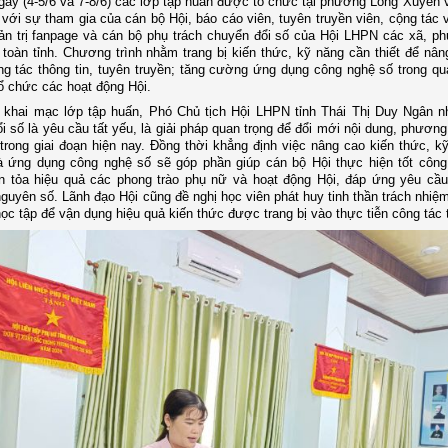
gày (4-5/6 và 7-8/6) các lớp tập huấn được tổ chức tại phường Long Xuyên
với sự tham gia của cán bộ Hội, báo cáo viên, tuyên truyền viên, cộng tác v
ản trị fanpage và cán bộ phụ trách chuyển đổi số của Hội LHPN các xã, p
 toàn tỉnh. Chương trình nhằm trang bị kiến thức, kỹ năng cần thiết để nân
g tác thông tin, tuyên truyền; tăng cường ứng dụng công nghệ số trong quả
ổ chức các hoạt động Hội.
u khai mạc lớp tập huấn, Phó Chủ tịch Hội LHPN tỉnh Thái Thị Duy Ngân 
i số là yêu cầu tất yếu, là giải pháp quan trọng để đổi mới nội dung, phươn
trong giai đoạn hiện nay. Đồng thời khẳng định việc nâng cao kiến thức, kỹ
và ứng dụng công nghệ số sẽ góp phần giúp cán bộ Hội thực hiện tốt công
an tỏa hiệu quả các phong trào phụ nữ và hoạt động Hội, đáp ứng yêu cầ
nguyên số. Lãnh đạo Hội cũng đề nghị học viên phát huy tinh thần trách nhiệ
 học tập để vận dụng hiệu quả kiến thức được trang bị vào thực tiễn công tác 