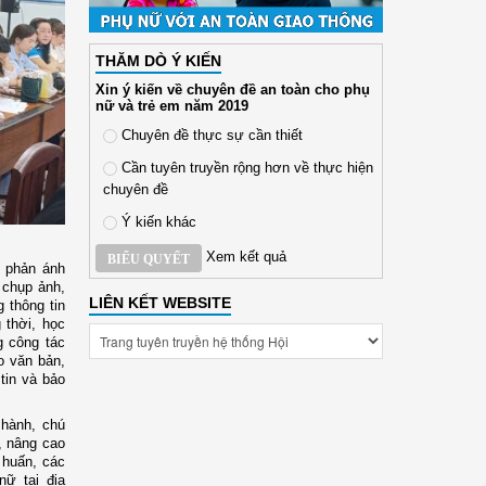
THĂM DÒ Ý KIẾN
Xin ý kiến về chuyên đề an toàn cho phụ
nữ và trẻ em năm 2019
Chuyên đề thực sự cần thiết
Cần tuyên truyền rộng hơn về thực hiện
chuyên đề
Ý kiến khác
Xem kết quả
BIỂU QUYẾT
i phản ánh
 chụp ảnh,
LIÊN KẾT WEBSITE
 thông tin
 thời, học
g công tác
ảo văn bản,
tin và bảo
 hành, chú
m, nâng cao
 huấn, các
nữ tại địa