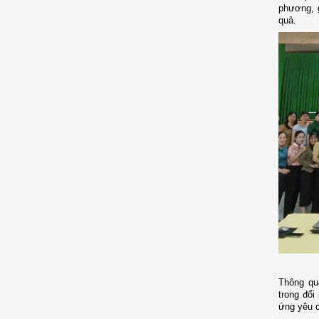
phương, g
quả.
Thông qua
trong đổi
ứng yêu c