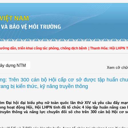
dẫn, triển khai công tác phòng, chống dịch bệnh
| Thanh Hóa: Hội LHPN Thọ Xu
ây dựng NTM
Xem cỡ chữ
ng: Trên 300 cán bộ Hội cấp cơ sở được tập huấn chu
rang bị kiến thức, kỹ năng truyền thông
ềm Đại hội đại biểu phụ nữ toàn quốc lần thứ XIV và yêu cầu đẩy mạ
rong hoạt động Hội, Hội LHPN tỉnh đã tổ chức 4 lớp tập huấn nâng cao 
truyền thông và năng lực chuyển đổi số cho trên 300 cán bộ Hội cơ sở