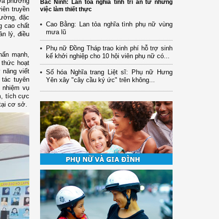
 và phường
Bắc Ninh: Lan tỏa nghĩa tình tri ân từ những
iên truyền
việc làm thiết thực
hường, đặc
Cao Bằng: Lan tỏa nghĩa tình phụ nữ vùng
g cao chất
mưa lũ
n lý, điều
Phụ nữ Đồng Tháp trao kinh phí hỗ trợ sinh
nhấn mạnh,
kế khởi nghiệp cho 10 hội viên phụ nữ có...
g thức hoạt
 năng viết
Số hóa Nghĩa trang Liệt sĩ: Phụ nữ Hưng
 tác tuyên
Yên xây "cây cầu ký ức" trên không...
u nhiệm vụ
m, tích cực
tại cơ sở.