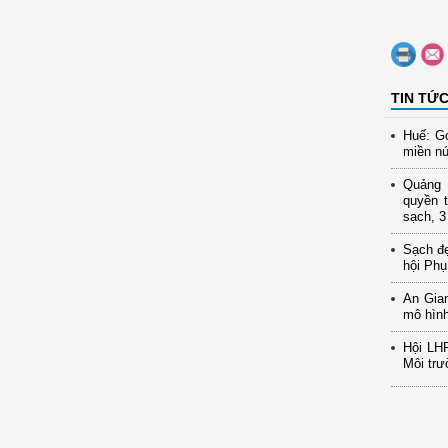
TIN TỨ
Huế: Gó
miền nú
Quảng N
quyền t
sạch, 3
Sạch đ
hội Phụ
An Gia
mô hình
Hội LH
Môi trư