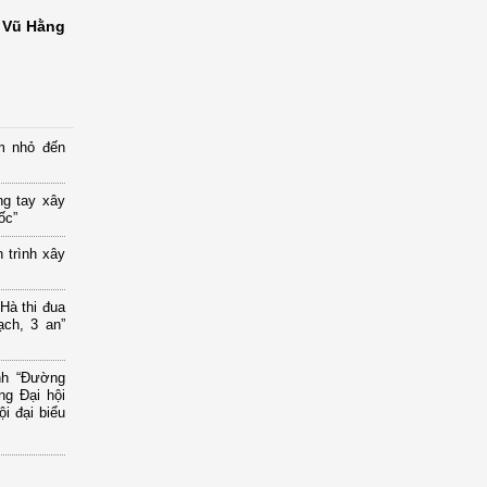
Vũ Hằng
m nhỏ đến
ng tay xây
ốc”
 trình xây
à thi đua
ạch, 3 an”
ình “Đường
g Đại hội
i đại biểu