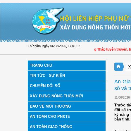
Truy cập nội dung luôn
Thứ năm, ngày 06/08/2026
,
17:01:03
Hội LHPN tỉnh Đồng Tháp tuyên truyền, hướng 
TRANG CHỦ
X
TIN TỨC - SỰ KIỆN
An Gia
CHUYỂN ĐỔI SỐ
số và t
XÂY DỰNG NÔNG THÔN MỚI
11/06/2026
Trước th
BẢO VỆ MÔI TRƯỜNG
đổi số t
kỹ năng 
AN TOÀN CHO PN&TE
bàn tỉnh.
AN TOÀN GIAO THÔNG