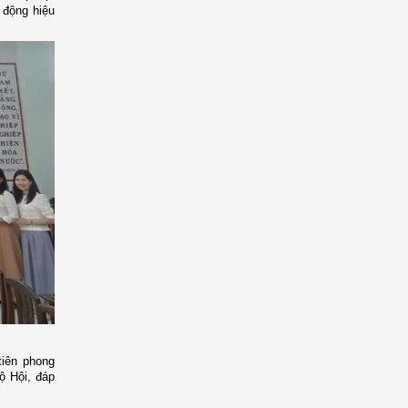
 động hiệu
tiên phong
ộ Hội, đáp