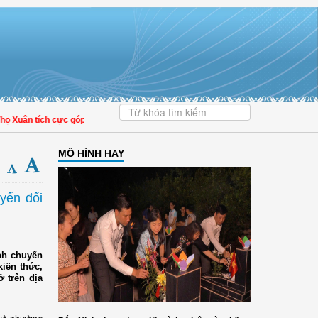
ân tích cực góp phần nâng cao tỷ lệ người dân tham gia bảo hiểm y tế
MÔ HÌNH HAY
yển đổi
nh chuyển
kiến thức,
 trên địa