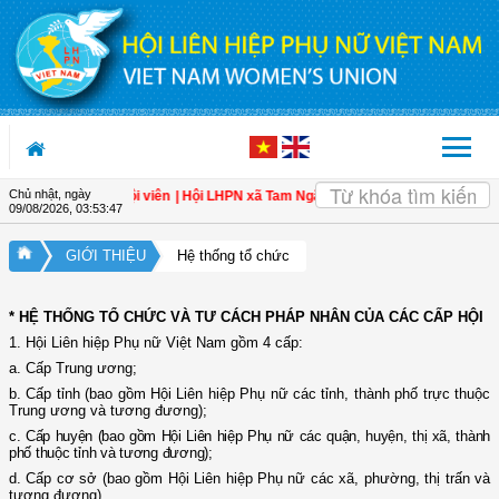
Truy cập nội dung luôn
Chủ nhật, ngày
màu an toàn cho hội viên
| Hội LHPN xã Tam Ngãi, Vĩnh Long sơ kết công tác Hộ
09/08/2026
,
03:53:47
GIỚI THIỆU
Hệ thống tổ chức
* HỆ THỐNG TỔ CHỨC VÀ TƯ CÁCH PHÁP NHÂN CỦA CÁC CẤP HỘI
1. Hội Liên hiệp Phụ nữ Việt Nam gồm 4 cấp:
a. Cấp Trung ương;
b. Cấp tỉnh (bao gồm Hội Liên hiệp Phụ nữ các tỉnh, thành phố trực thuộc
Trung ương và tương đương);
c. Cấp huyện (bao gồm Hội Liên hiệp Phụ nữ các quận, huyện, thị xã, thành
phố thuộc tỉnh và tương đương);
d. Cấp cơ sở (bao gồm Hội Liên hiệp Phụ nữ các xã, phường, thị trấn và
tương đương).