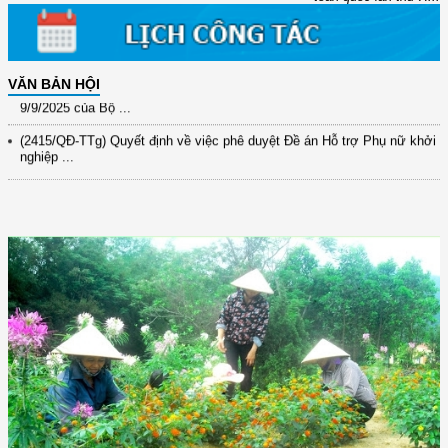
31/10/2025 ...
(417/QĐ-BNNMT) Quyết định phê duyệt Chương trình mục tiêu quốc gia
xây dựng ...
VĂN BẢN HỘI
(891/KH-ĐCT) Kế hoạch thực hiện Nghị quyết số 72-NQ/TW ngày
9/9/2025 của Bộ ...
(2415/QĐ-TTg) Quyết định về việc phê duyệt Đề án Hỗ trợ Phụ nữ khởi
nghiệp ...