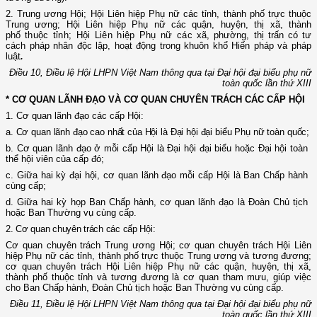
2. Trung ương Hội; Hội Liên hiệp Phụ nữ các tỉnh, thành phố trực thuộc
Trung ương; Hội Liên hiệp Phụ nữ các quận, huyện, thị xã, thành
phố
thuộc tỉnh; Hội Liên hiệp Phụ nữ các
xã, phường, thị trấn có tư
cách pháp nhân độc lập, hoạt động trong khuôn khổ Hiến pháp và pháp
luật
.
Điều 10, Điều lệ Hội LHPN Việt Nam thông qua tại Đại hội đại biểu phụ nữ
toàn quốc lần thứ XIII
* CƠ QUAN LÃNH ĐẠO VÀ CƠ QUAN CHUYÊN TRÁCH CÁC CẤP HỘI
1. Cơ quan lãnh đạo các cấp Hội:
a. Cơ quan lãnh đạo cao nhất của Hội là Đại hội đại biểu Phụ nữ toàn quốc;
b. Cơ quan lãnh đạo ở mỗi cấp Hội là Đại hội đại biểu hoặc Đại hội toàn
thể hội viên của cấp đó;
c. Giữa hai kỳ đại hội, cơ quan lãnh đạo mỗi cấp Hội là Ban Chấp hành
cùng cấp;
d. Giữa hai kỳ họp Ban Chấp hành, cơ quan lãnh đạo là Đoàn Chủ tịch
hoặc Ban Thường vụ cùng cấp.
2. Cơ quan chuyên trách các cấp Hội:
Cơ quan chuyên trách Trung ương Hội; cơ quan chuyên trách Hội Liên
hiệp Phụ nữ các tỉnh, thành phố trực thuộc Trung ương và tương đương;
cơ quan chuyên trách Hội Liên hiệp Phụ nữ các quận, huyện, thị xã,
(12/TB-HĐKH) V/v đăng ký, đề xuất nhiệm vụ Khoa học, công nghệ và
thành phố thuộc tỉnh và tương đương là cơ quan tham mưu, giúp việc
đổi mới ...
cho Ban Chấp hành, Đoàn Chủ tịch hoặc Ban Thường vụ cùng cấp.
Điều 11, Điều lệ Hội LHPN Việt Nam thông qua tại Đại hội đại biểu phụ nữ
(898/KH/ĐCT) Kế hoạch thực hiện Quyết định số 2415/QĐ-TTg ngày
toàn quốc lần thứ XIII