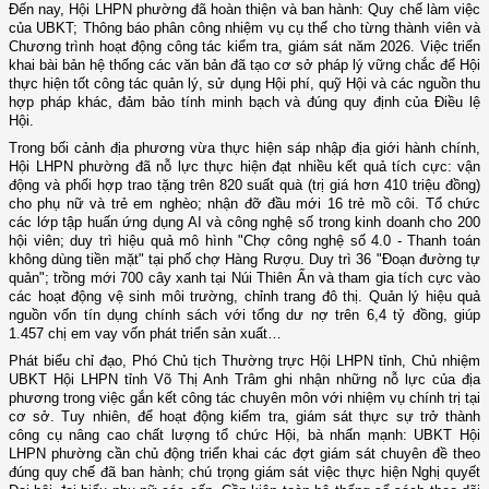
Đến nay, Hội LHPN phường đã hoàn thiện và ban hành: Quy chế làm việc
của UBKT; Thông báo phân công nhiệm vụ cụ thể cho từng thành viên và
Chương trình hoạt động công tác kiểm tra, giám sát năm 2026. Việc triển
khai bài bản hệ thống các văn bản đã tạo cơ sở pháp lý vững chắc để Hội
thực hiện tốt công tác quản lý, sử dụng Hội phí, quỹ Hội và các nguồn thu
hợp pháp khác, đảm bảo tính minh bạch và đúng quy định của Điều lệ
Hội.
Trong bối cảnh địa phương vừa thực hiện sáp nhập địa giới hành chính,
Hội LHPN phường đã nỗ lực thực hiện đạt nhiều kết quả tích cực: vận
động và phối hợp trao tặng trên 820 suất quà (trị giá hơn 410 triệu đồng)
cho phụ nữ và trẻ em nghèo; nhận đỡ đầu mới 16 trẻ mồ côi. Tổ chức
các lớp tập huấn ứng dụng AI và công nghệ số trong kinh doanh cho 200
hội viên; duy trì hiệu quả mô hình "Chợ công nghệ số 4.0 - Thanh toán
không dùng tiền mặt" tại phố chợ Hàng Rượu. Duy trì 36 "Đoạn đường tự
quản"; trồng mới 700 cây xanh tại Núi Thiên Ấn và tham gia tích cực vào
các hoạt động vệ sinh môi trường, chỉnh trang đô thị. Quản lý hiệu quả
nguồn vốn tín dụng chính sách với tổng dư nợ trên 6,4 tỷ đồng, giúp
1.457 chị em vay vốn phát triển sản xuất…
Phát biểu chỉ đạo, Phó Chủ tịch Thường trực Hội LHPN tỉnh, Chủ nhiệm
UBKT Hội LHPN tỉnh Võ Thị Anh Trâm ghi nhận những nỗ lực của địa
phương trong việc gắn kết công tác chuyên môn với nhiệm vụ chính trị tại
cơ sở. Tuy nhiên, để hoạt động kiểm tra, giám sát thực sự trở thành
công cụ nâng cao chất lượng tổ chức Hội, bà nhấn mạnh: UBKT Hội
LHPN phường cần chủ động triển khai các đợt giám sát chuyên đề theo
đúng quy chế đã ban hành; chú trọng giám sát việc thực hiện Nghị quyết