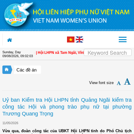
Skip to Content
Sunday, Day
àn cho hội viên
| Hội LHPN xã Tam Ngãi, Vĩnh Long sơ kết công tác Hội và pho
09/08/2026
,
09:02:04
Các đề án
View font size
Uỷ ban Kiểm tra Hội LHPN tỉnh Quảng Ngãi kiểm tra
công tác Hội và phong trào phụ nữ tại phường
Trương Quang Trọng
11/05/2026
Vừa qua, đoàn công tác của UBKT Hội LHPN tỉnh do Phó Chủ tịch