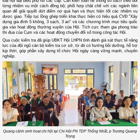
Đại hội đại biểu phụ nữ các cấp. Cần kiện toàn hệ thống sổ sách theo dõi
từng nhiệm vụ một cách đồng bộ; phối hợp chặt chẽ với các ngành liên
quan để giải quyết dứt điểm nợ quá hạn và thực hiện tốt các nhiệm vụ
được giao. Tiếp tục lồng ghép triển khai thực hiện có hiệu quả CVĐ "Xây
dựng gia đình 5 không, 3 sạch, 3 an" và các chương trình mục tiêu quốc
gia vào hoạt động thường xuyên của Hội. Tích cực tham gia phong trào
thi đua của Cụm và các hoạt động chuyển đổi số trong công tác Hội.
Qua cuộc kiểm tra đã giúp UBKT Hội LHPN tỉnh đánh giá sát thực tế năng
lực của đội ngũ cán bộ kiểm tra cơ sở, từ đó có hướng bồi dưỡng, hỗ trợ
kịp thời, góp phần xây dựng tổ chức Hội ngày càng vững mạnh, chuyên
nghiệp.
Quang cảnh sinh hoạt chi hội tại Chi Hội PN TDP Thống Nhất, p Trương Quang
Trọng