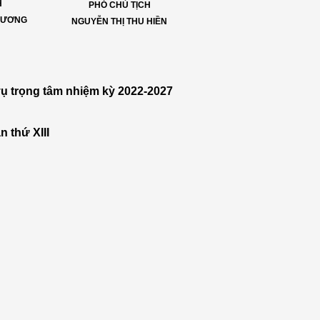
H
PHÓ CHỦ TỊCH
 HƯƠNG
NGUYỄN THỊ THU HIỀN
 vụ trọng tâm nhiệm kỳ 2022-2027
n thứ XIII