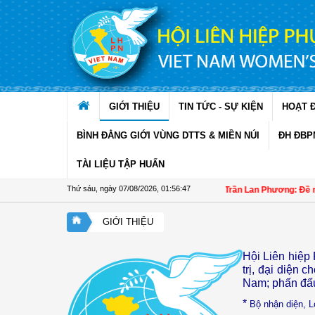
Truy cập nội dung luôn
GIỚI THIỆU
TIN TỨC - SỰ KIỆN
HOẠT 
BÌNH ĐẲNG GIỚI VÙNG DTTS & MIỀN NÚI
ĐH ĐBP
TÀI LIỆU TẬP HUẤN
Thứ sáu, ngày 07/08/2026
,
01:56:48
Đại biểu Trần Lan Phương: Đề nghị 
GIỚI THIỆU
Hội Liên hiệp 
trị, đại diện 
Nam; phấn đấu 
*
Bộ nhận diện,
L