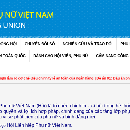
ĐỘNG HỘI
CHUYỂN ĐỔI SỐ
NGHIÊN CỨU VÀ TRAO ĐỔI
PHỤ 
N TOÀN QUỐC
DÀNH CHO HỘI VIÊN, PHỤ NỮ
CẨM NANG CÔNG 
làm rõ cơ chế điều chỉnh tỷ lệ an toàn của ngân hàng
| Đề án 01: Dấu ấn phụ nữ
Phụ nữ Việt Nam (Hội) là tổ chức chính trị - xã hội trong hệ th
cho quyền và lợi ích hợp pháp, chính đáng của các tầng lớp phụ
vì sự phát triển của phụ nữ và bình đẳng giới.
Hội Liên hiệp Phụ nữ Việt Nam.
ogo