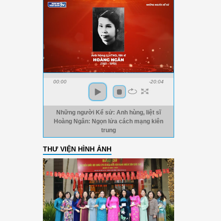
00:00
-20:04
Những người Kể sử: Anh hùng, liệt sĩ
Hoàng Ngân: Ngọn lửa cách mạng kiên
trung
THƯ VIỆN HÌNH ẢNH