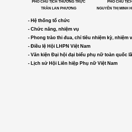
PHÓ CHỦ TỊCH THƯỜNG TRỰC
PHÓ CHỦ TỊC
TRẦN LAN PHƯƠNG
NGUYỄN THỊ MINH
- Hệ thống tổ chức
- Chức năng, nhiệm vụ
- Phong trào thi đua, chỉ tiêu nhiệm kỳ, nhiệm
- Điều lệ Hội LHPN Việt Nam
- Văn kiện Đại hội đại biểu phụ nữ toàn quốc lầ
- Lịch sử Hội Liên hiệp Phụ nữ Việt Nam