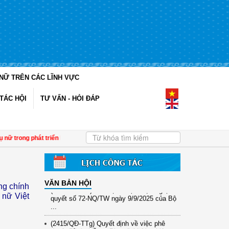
NỮ TRÊN CÁC LĨNH VỰC
TÁC HỘI
TƯ VẤN - HỎI ĐÁP
(12/TB-HĐKH) V/v đăng ký, đề xuất nhiệm
vụ Khoa học, công nghệ và đổi mới ...
(898/KH/ĐCT) Kế hoạch thực hiện Quyết
định số 2415/QĐ-TTg ngày 31/10/2025 ...
 trong phát triển kinh tế tập thể giai đoạn 2023 - 2025
| Tăng cường gắn kết Việ
(417/QĐ-BNNMT) Quyết định phê duyệt
Chương trình mục tiêu quốc gia xây dựng
...
VĂN BẢN HỘI
(891/KH-ĐCT) Kế hoạch thực hiện Nghị
ống chính
quyết số 72-NQ/TW ngày 9/9/2025 của Bộ
 nữ Việt
...
(2415/QĐ-TTg) Quyết định về việc phê
duyệt Đề án Hỗ trợ Phụ nữ khởi nghiệp ...