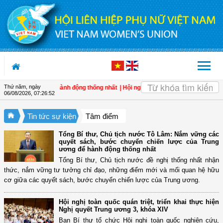
Truy cập nội dung luôn
Thứ năm, ngày
rung ương để hành động thống nhất
| Hội nghị toàn quốc quán triệt, triển khai
06/08/2026
,
07:26:53
Tin tức sự kiện
Tâm điểm
Tổng Bí thư, Chủ tịch nước Tô Lâm: Nắm vững các
quyết sách, bước chuyển chiến lược của Trung
ương để hành động thống nhất
Tổng Bí thư, Chủ tịch nước đề nghị thống nhất nhận
thức, nắm vững tư tưởng chỉ đạo, những điểm mới và mối quan hệ hữu
cơ giữa các quyết sách, bước chuyển chiến lược của Trung ương.
Hội nghị toàn quốc quán triệt, triển khai thực hiện
Nghị quyết Trung ương 3, khóa XIV
Ban Bí thư tổ chức Hội nghị toàn quốc nghiên cứu,