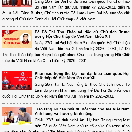
Sáng 28/7, tại Đại hội đại biểu toàn quốc Hội Chữ thập
đỏ Việt Nam lần thứ XII, nhiệm kỳ 2026-2031, diễn ra
ở Hà Nội, Tổng Bí thư, Chủ tịch nước Tô Lâm được Đại hội suy tôn giữ
cương vị Chủ tịch Danh dự Hội Chữ thập đỏ Việt Nam.
Bà Đỗ Thị Thu Thảo tái đắc cử Chủ tịch Trung
ương Hội Chữ thập đỏ Việt Nam khóa XII
Ngày 27/7, tại Đại hội đại biểu toàn quốc Hội Chữ thập
đỏ Việt Nam lần thứ XII nhiệm kỳ 2026 - 2031, bà Đỗ
Thị Thu Thảo tiếp tục được bầu giữ chức Chủ tịch Trung ương Hội Chữ
thập đỏ Việt Nam khóa XII, nhiệm kỳ 2026 - 2031.
Khai mạc trọng thể Đại hội đại biểu toàn quốc Hội
Chữ thập đỏ Việt Nam lần thứ XII
Sáng 28/7, tại Hà Nội, Tổng Bí thư, Chủ tịch nước Tô
Lâm dự phiên khai mạc trọng thể Đại hội đại biểu toàn
quốc Hội Chữ thập đỏ Việt Nam lần thứ XII, nhiệm kỳ 2026-2031.
Trao tặng 60 căn nhà đủ nội thất cho Mẹ Việt Nam
Anh hùng và thương binh nặng
Chiều 27/7, tại tỉnh Nghệ An, Ủy ban Trung ương Mặt
trận Tổ quốc Việt Nam chủ trì tổ chức Chương trình
trao tặng nhà ở cho Mẹ Việt Nam anh hùng và thương binh có tỷ lệ