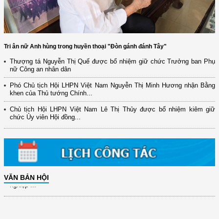
Tri ân nữ Anh hùng trong huyền thoại "Đòn gánh đánh Tây"
Thượng tá Nguyễn Thị Quế được bổ nhiệm giữ chức Trưởng ban Phụ
nữ Công an nhân dân
(12/TB-HĐKH) V/v đăng ký, đề xuất nhiệm vụ Khoa học, công nghệ và
đổi mới ...
Phó Chủ tịch Hội LHPN Việt Nam Nguyễn Thị Minh Hương nhận Bằng
khen của Thủ tướng Chính...
(898/KH/ĐCT) Kế hoạch thực hiện Quyết định số 2415/QĐ-TTg ngày
31/10/2025 ...
Chủ tịch Hội LHPN Việt Nam Lê Thị Thủy được bổ nhiệm kiêm giữ
chức Ủy viên Hội đồng...
(417/QĐ-BNNMT) Quyết định phê duyệt Chương trình mục tiêu quốc gia
xây dựng ...
(891/KH-ĐCT) Kế hoạch thực hiện Nghị quyết số 72-NQ/TW ngày
9/9/2025 của Bộ ...
(2415/QĐ-TTg) Quyết định về việc phê duyệt Đề án Hỗ trợ Phụ nữ khởi
VĂN BẢN HỘI
nghiệp ...