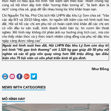
thực hiện có hiệu quả mô hình “tiết kiệm làm theo Bác” nhằm chung tay
cùng xã hội khơi dậy tinh thần “tương thân tương ái”, “lá lành đùm lá
rách” cùng chia sẻ, giúp đỡ lẫn nhau trong lúc khó khăn hoạn nạn.
Chị Nguyễn Thị Na, Phó Chủ tịch Hội LHPN đặc khu Lý Sơn chia sẻ: “Vào
các dịp 8/3 và 20/10 hằng năm, từ nguồn tiết kiệm của mô hình nuôi heo
đất, Hội sẽ hỗ các chị em phụ nữ có hoàn cảnh khó khăn để các chị em
có vốn đầu tư sản xuất, kinh doanh buôn bán tự, tin vươn lên thoát
nghèo. Mô hình này không chỉ phản ánh sự hưởng ứng tích cực, mà còn
cho thấy nhận thức và ý thức trách nhiệm cộng đồng của phụ nữ đặc khu
ngày càng được nâng cao”.
Ngoài mô hình nuôi heo đất, Hội LHPN Đặc khu Lý Sơn còn duy trì
mô hình “Hũ gạo tình thương” với 1.520 kg gạo giúp đỡ 50 phụ nữ
nghèo và các tổ góp vốn quay vòng hơn 586 triệu đồng, tạo điều
kiện cho 75 hội viên có vốn phát triển kinh tế gia đình.
Như Đồng
NEWS WITH CATEGORIES
MÔ HÌNH HAY