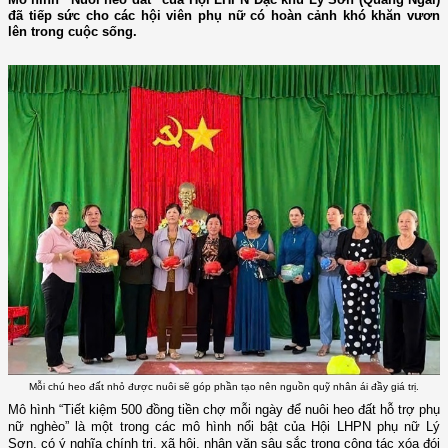
đã tiếp sức cho các hội viên phụ nữ có hoàn cảnh khó khăn vươn
lên trong cuộc sống.
Mỗi chú heo đất nhỏ được nuôi sẽ góp phần tạo nên nguồn quỹ nhân ái đầy giá trị.
Mô hình “Tiết kiệm 500 đồng tiền chợ mỗi ngày để nuôi heo đất hỗ trợ phụ
nữ nghèo” là một trong các mô hình nổi bật của Hội LHPN phụ nữ Lý
Sơn, có ý nghĩa chính trị, xã hội, nhân văn sâu sắc trong công tác xóa đói