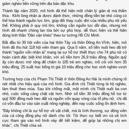
giảm nghèo bền vững trên địa bàn đặc khu.
Thành lập năm 2020, mô hình đã thể hiện một chân lý giản dị mà thấm
thía - Kkhi lòng nhân ái được đánh thức, những đồng tiền bé nhỏ cũng có
thể hóa thành nguồn lực lớn, giúp đổi thay cuộc đời của nhiều phụ nữ yếu
thế. Không phải ở quy mô lớn, không cần nguồn lực dồi dào, nhưng mô
hình đã nhanh chóng lan tỏa bởi sự phù hợp, dễ thực hiện và thể hiện
đúng tinh thần “Dân vận khéo” theo tư tưởng Hồ Chí Minh.
Bắt đầu từ 30 hội viên của hai thôn Tây và thôn Đông An Vĩnh, hiện, mô
hình đã thu hút 118 hội viên tham gia. Qua 5 năm, số tiền nuôi heo đã trở
thành “nguồn vốn nhân ái” mang lại sự hỗ trợ thiết thực cho 74 phụ nữ có
hoàn cảnh đặc biệt khó khăn, với số tiền hơn 26,9 triệu đồng. Nguồn quỹ
ấy còn được mở rộng để chăm lo 105 trẻ em nghèo, mồ côi với hơn 35
triệu đồng, 25 suất học bổng trị giá 10 triệu đồng cho học sinh nghèo vượt
khó.
Trường hợp của chị Phạm Thị Thiệt ở thôn Đông An Hải là minh chứng rõ
nét nhất cho hiệu quả của mô hình. Gia đình chị Thiệt từng là hộ nghèo,
làm thuê theo mùa. Sau khi chồng mất, một mình chị Thiệt nuôi ba con
nhỏ, cuộc sống càng chật vật hơn. Nhờ số tiền 30 triệu đồng hỗ trợ từ
quỹ 500 đồng nuôi heo đất và nguồn vốn quay vòng của tổ phụ nữ, chị đã
có vốn đầu tư vào sản xuất nông nghiệp, đến nay cuộc sống ổn định hơn.
“Đây không chỉ là sự hỗ trợ về vật chất, mà là tình thương, sự động viên
của cả cộng đồng phụ nữ dành cho tôi. Tôi thực sự biết ơn và sẽ tích
cực tham gia vào mô hình này để tiết kiệm, để giúp lại những chị em
khác”, chị Thiệt chia sẻ.