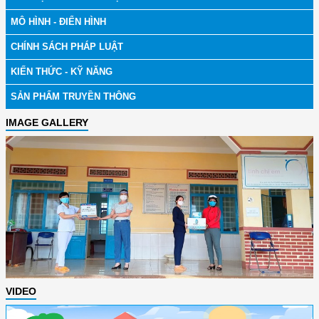
MÔ HÌNH - ĐIỂN HÌNH
CHÍNH SÁCH PHÁP LUẬT
KIẾN THỨC - KỸ NĂNG
SẢN PHẨM TRUYỀN THÔNG
IMAGE GALLERY
VIDEO