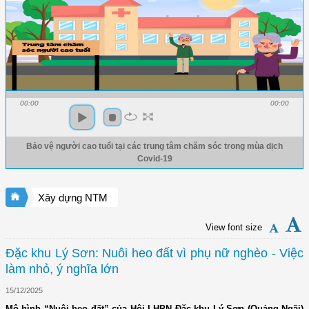
00:00
00:00
Bảo vệ người cao tuổi tại các trung tâm chăm sóc trong mùa dịch
Covid-19
Xây dựng NTM
View font size
Đặc khu Lý Sơn: Nuôi heo đất vì phụ nữ nghèo - Việc
làm nhỏ, ý nghĩa lớn
15/12/2025
Mô hình “Nuôi heo đất” của Hội LHPN Đặc khu Lý Sơn (Quảng Ngãi)