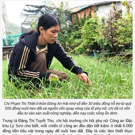
Chị Phạm Thị Thiệt ở thôn Đông An Hải nhờ số tiền 30 triệu đồng hỗ trợ từ quỹ
500 đồng nuôi heo đất và nguồn vốn quay vòng của tổ phụ nữ, chị đã có vốn
đầu tư vào sản xuất nông nghiệp, đến nay cuộc sống ổn định.
Trung tá Đặng Thị Tuyết Thu, chi hội trưởng chi hội phụ nữ Công an Đặc
khu Lý Sơn cho biết, mỗi chiến sĩ công an đều đặn tiết kiệm ít nhất 6.000
đồng tiền tiêu vặt trong ngày để nuôi heo đất. Đây là việc làm thiết thực