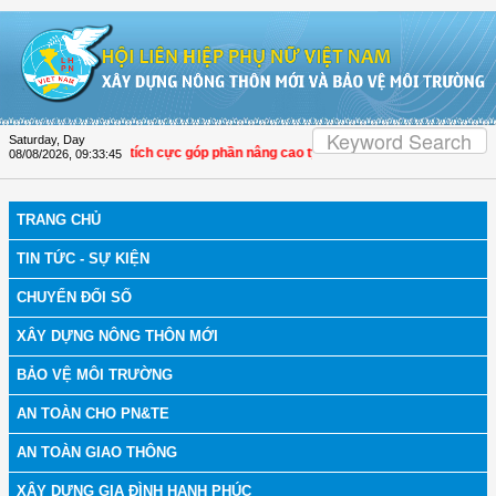
Skip to Content
Saturday, Day
i LHPN Thọ Xuân tích cực góp phần nâng cao tỷ lệ người dân tham gia bảo hiểm 
08/08/2026
,
09:33:46
TRANG CHỦ
TIN TỨC - SỰ KIỆN
CHUYỂN ĐỔI SỐ
XÂY DỰNG NÔNG THÔN MỚI
BẢO VỆ MÔI TRƯỜNG
AN TOÀN CHO PN&TE
AN TOÀN GIAO THÔNG
XÂY DỰNG GIA ĐÌNH HẠNH PHÚC