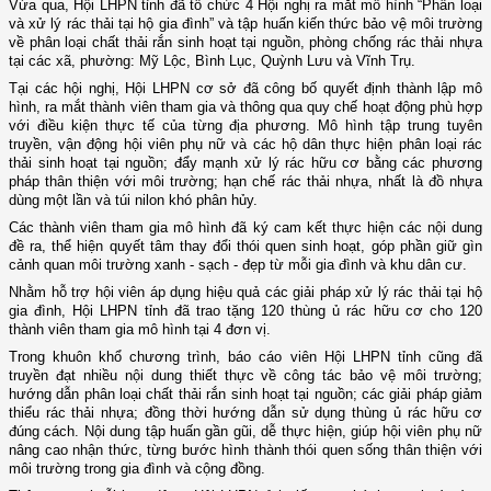
Vừa qua
, Hội
LHPN tỉnh đã
tổ chức 4
H
ội nghị ra mắt mô hình “Phân loại
và xử lý rác thải tại hộ gia đình”
và tập huấn kiến thức bảo vệ môi trường
về phân loại chất thải rắn sinh hoạt tại nguồn, phòng chống rác thải nhựa
tại các xã, phường: Mỹ Lộc, Bình Lục, Quỳnh Lưu và Vĩnh Trụ.
Tại các hội nghị, Hội LHPN cơ sở đã công bố quyết định thành lập mô
hình, ra mắt thành viên tham gia và thông qua quy chế hoạt động phù hợp
với điều kiện thực tế của từng địa phương. Mô hình tập trung tuyên
truyền, vận động hội viên phụ nữ và các hộ dân thực hiện phân loại rác
thải sinh hoạt tại nguồn; đẩy mạnh xử lý rác hữu cơ bằng các phương
pháp thân thiện với môi trường; hạn chế rác thải nhựa, nhất là đồ nhựa
dùng một lần và túi nilon khó phân hủy.
Các thành viên tham gia mô hình đã ký cam kết thực hiện các nội dung
đề ra, thể hiện quyết tâm thay đổi thói quen sinh hoạt, góp phần giữ gìn
cảnh quan môi trường xanh
-
sạch
-
đẹp từ mỗi gia đình và khu dân cư.
Nhằm hỗ trợ hội viên áp dụng hiệu quả các giải pháp xử lý rác thải tại hộ
gia đình, Hội LHPN tỉnh đã trao tặng 120 thùng ủ rác hữu cơ cho 120
thành viên tham gia mô hình tại 4 đơn vị.
Trong khuôn khổ chương trình, báo cáo viên Hội LHPN tỉnh
cũng
đã
truyền đạt nhiều nội dung thiết thực về công tác bảo vệ môi trường;
hướng dẫn phân loại chất thải rắn sinh hoạt tại nguồn; các giải pháp giảm
thiểu rác thải nhựa; đồng thời hướng dẫn sử dụng thùng ủ rác hữu cơ
đúng cách. Nội dung tập huấn gần gũi, dễ thực hiện, giúp hội viên phụ nữ
nâng cao nhận thức, từng bước hình thành thói quen sống thân thiện với
môi trường trong gia đình và cộng đồng.