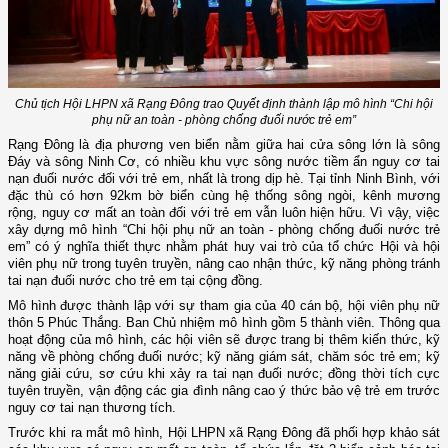
Chủ tịch Hội LHPN xã Rạng Đông trao Quyết định thành lập mô hình “Chi hội
phụ nữ an toàn - phòng chống đuối nước trẻ em”
Rạng Đông là địa phương ven biển nằm giữa hai cửa sông lớn là sông
Đáy và sông Ninh Cơ, có nhiều khu vực sông nước tiềm ẩn nguy cơ tai
nạn đuối nước đối với trẻ em, nhất là trong dịp hè. Tại tỉnh Ninh Bình, với
đặc thù có hơn 92km bờ biển cùng hệ thống sông ngòi, kênh mương
rộng, nguy cơ mất an toàn đối với trẻ em vẫn luôn hiện hữu. Vì vậy, việc
xây dựng mô hình “Chi hội phụ nữ an toàn - phòng chống đuối nước trẻ
em” có ý nghĩa thiết thực nhằm phát huy vai trò của tổ chức Hội và hội
viên phụ nữ trong tuyên truyền, nâng cao nhận thức, kỹ năng phòng tránh
tai nạn đuối nước cho trẻ em tại cộng đồng.
Mô hình được thành lập với sự tham gia của 40 cán bộ, hội viên phụ nữ
thôn 5 Phúc Thắng. Ban Chủ nhiệm mô hình gồm 5 thành viên. Thông qua
hoạt động của mô hình, các hội viên sẽ được trang bị thêm kiến thức, kỹ
năng về phòng chống đuối nước; kỹ năng giám sát, chăm sóc trẻ em; kỹ
năng giải cứu, sơ cứu khi xảy ra tai nạn đuối nước; đồng thời tích cực
tuyên truyền, vận động các gia đình nâng cao ý thức bảo vệ trẻ em trước
nguy cơ tai nạn thương tích.
Trước khi ra mắt mô hình, Hội LHPN xã Rạng Đông đã phối hợp khảo sát