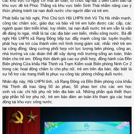
các khu vực có nguy cơ mất an toàn, tổ chức lắp đặt 2 biển cảnh báo tại
khu vực đê kè Phúc Thắng và khu vực biển Sinh Thái nhằm nâng cao ý
thức phòng tránh tai nạn đuối nước cho người dân và trẻ em.
Phát biểu tại hội nghị, Phó Chủ tịch Hội LHPN tỉnh Vũ Thị Hà nhấn mạnh
,
công tác chăm sóc, giáo dục và bảo vệ trẻ em luôn được các cấp, các
ngành quan tâm triển khai; tuy nhiên, tai nạn đuối nước trẻ em vẫn là vấn
đề đáng lo ngại, nhất là tại các địa bàn ven biển, nhiều sông nước.
Bà
đề
nghị Hội LHPN xã Rạng Đông tiếp tục đẩy mạnh công tác tuyên truyền;
phát huy vai trò của thành viên mô hình trong giám sát, nhắc nhở trẻ em
tại cộng đồng; tăng cường phối hợp với lực lượng biên phòng, công an,
nhà trường và các đoàn thể để xây dựng môi trường sống an toàn, thân
thiện cho trẻ em.
Đồng thời
đánh giá cao sự phối hợp, đồng hành của Đồn
Biên phòng Cửa khẩu Hải Thịnh và Trạm Kiểm soát Biên phòng Ninh Cơ 2
trong các hoạt động chăm lo cho phụ nữ, trẻ em trên địa bàn; đặc biệt là
sự hỗ trợ các trang thiết bị phục vụ công tác phòng chống đuối nước.
Nhân dịp này, Hội LHPN tỉnh, xã Rạng Đông và Đồn Biên phòng cửa khẩu
Hải Thịnh đã trao tặng 50 áo phao, 50 phao bơi cho các em học
sinh và các chi hội phụ nữ trên địa bàn xã. Những phần quà thiết thực
góp phần hỗ trợ phụ nữ, trẻ em bảo đảm an toàn khi tham gia các hoạt
động tại khu vực sông nước.