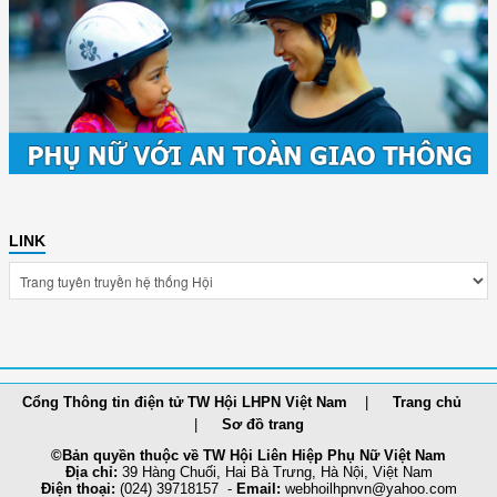
LINK
Cổng Thông tin điện tử TW Hội LHPN Việt Nam
Trang chủ
Sơ đồ trang
©Bản quyền thuộc về TW Hội Liên Hiệp Phụ Nữ Việt Nam
Địa chỉ:
39 Hàng Chuối, Hai Bà Trưng, Hà Nội, Việt Nam
Điện thoại:
(024) 39718157 -
Email:
webhoilh
pnvn@yahoo.com