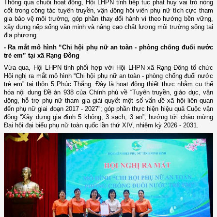
Thông qua chuỗi hoạt động, Hội LHPN tỉnh tiếp tục phát huy vai trò nòng
cốt trong công tác tuyên truyền, vận động hội viên phụ nữ tích cực tham
gia bảo vệ môi trường, góp phần thay đổi hành vi theo hướng bền vững,
xây dựng nếp sống văn minh và nâng cao chất lượng môi trường sống tại
địa phương.
-
Ra mắt mô hình “Chi hội phụ nữ an toàn - phòng chống đuối nước
trẻ em” tại xã Rạng Đông
Vừa qua
, Hội LHPN tỉnh phối hợp với Hội LHPN xã Rạng Đông tổ chức
H
ội nghị ra mắt mô hình “Chi hội phụ nữ an toàn - phòng chống đuối nước
trẻ em” tại thôn 5 Phúc Thắng. Đây là hoạt động thiết thực nhằm cụ thể
hóa nội dung Đề án 938 của Chính phủ về “Tuyên truyền, giáo dục, vận
động, hỗ trợ phụ nữ tham gia giải quyết một số vấn đề xã hội liên quan
đến phụ nữ giai đoạn 2017 - 2027”; góp phần thực hiện hiệu quả Cuộc vận
động “Xây dựng gia đình 5 không, 3 sạch, 3 an”, hướng tới chào mừng
Đại hội đại biểu
p
hụ nữ toàn quốc lần thứ XIV, nhiệm kỳ 2026
-
2031.