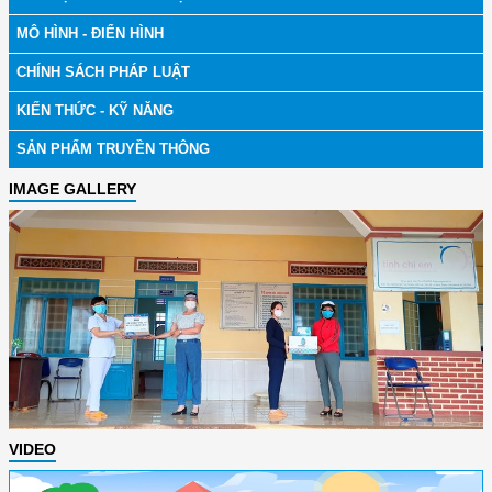
MÔ HÌNH - ĐIỂN HÌNH
CHÍNH SÁCH PHÁP LUẬT
KIẾN THỨC - KỸ NĂNG
SẢN PHẨM TRUYỀN THÔNG
IMAGE GALLERY
VIDEO