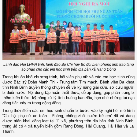
Lãnh đạo Hội LHPN tỉnh, lãnh đạo Bộ Chỉ huy Bộ đội biên phòng tỉnh trao tặng
áo phao cho các em học sinh trên địa bàn xã Rạng Đông
Trong khuôn khổ chương trình, hội viên phụ nữ và các em học sinh
cũng
được
B
ác sỹ Đoàn Mạnh Thi - Trung tâm Tim mạch, Bệnh viện Đa khoa
tỉnh Ninh Bình truyền thông chuyên đề về kỹ năng giải cứu, sơ cứu người
bị đuối nước. Nội dung tập huấn thiết thực, dễ áp dụng, góp phần trang bị
thêm kiến thức, kỹ năng xử lý tình huống ban đầu, hạn chế những tai nạn
đáng tiếc xảy ra trong cộng đồng.
Trong thời điểm các em học sinh chuẩn bị bước vào kỳ nghỉ hè, mô hình
“Chi hội phụ nữ an toàn - Phòng, chống đuối nước trẻ em” đã và đang
được triển khai đồng loạt tại 11 xã, phường trên địa bàn tỉnh Ninh Bình,
trong đó có 4 xã tuyến biển gồm Rạng Đông, Hải Quang, Hải Hậu và Lai
Thành.