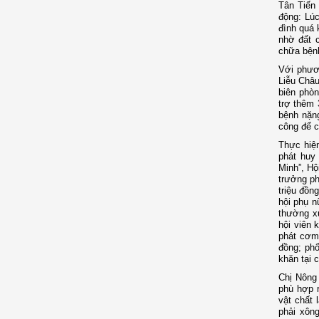
Tân Tiến 
động: Lúc
đình quá 
nhờ đất c
chữa bện
Với phươn
Liễu Châu
biên phòn
trợ thêm 
bệnh nặn
công để cá
Thực hiện
phát huy
Minh”, Hộ
trưởng ph
triệu đồng
hội phụ n
thường x
hội viên 
phát cơm 
đồng; phố
khăn tại 
Chị Nông 
phù hợp r
vật chất 
phải xôn