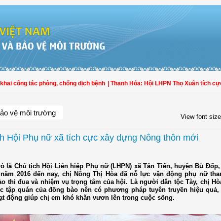
 công tác phòng, chống dịch bệnh
| Thanh Hóa: Hội LHPN Thọ Xuân tích cực góp
ảo vệ môi trường
View font size
ch Hội Phụ nữ xã tích cực xây dựng Nông thôn mới
trò là Chủ tịch Hội Liên hiệp Phụ nữ (LHPN) xã Tân Tiến, huyện Bù Đốp,
năm 2016 đến nay, chị Nông Thị Hòa đã nỗ lực vận động phụ nữ tha
ào thi đua và nhiệm vụ trọng tâm của hội. Là người dân tộc Tày, chị H
c tập quán của đồng bào nên có phương pháp tuyên truyền hiệu quả, t
ạt động giúp chị em khó khăn vươn lên trong cuộc sống.