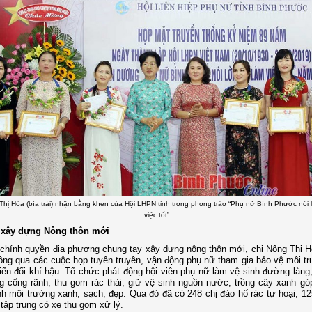
Thị Hòa (bìa trái) nhận bằng khen của Hội LHPN tỉnh trong phong trào “Phụ nữ Bình Phước nói l
việc tốt”
 xây dựng Nông thôn mới
chính quyền địa phương chung tay xây dựng nông thôn mới, chị Nông Thị H
hông qua các cuộc họp tuyên truyền, vận động phụ nữ tham gia bảo vệ môi t
iến đổi khí hậu. Tổ chức phát động hội viên phụ nữ làm vệ sinh đường làng
g cống rãnh, thu gom rác thải, giữ vệ sinh nguồn nước, trồng cây xanh gó
nh môi trường xanh, sạch, đẹp. Qua đó đã có 248 chị đào hố rác tự hoại, 12
 tập trung có xe thu gom xử lý.