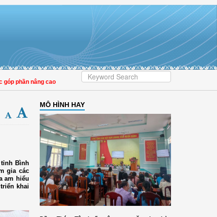
 phần nâng cao tỷ lệ người dân tham gia bảo hiểm y tế
MÔ HÌNH HAY
 tỉnh Bình
m gia các
òa am hiểu
riển khai