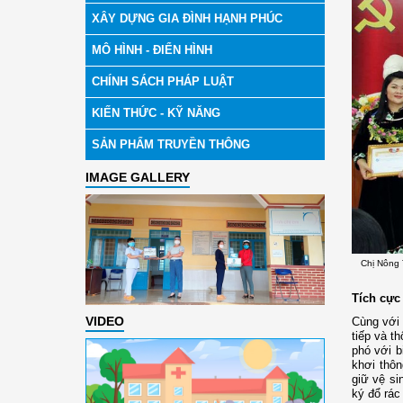
XÂY DỰNG GIA ĐÌNH HẠNH PHÚC
MÔ HÌNH - ĐIỂN HÌNH
CHÍNH SÁCH PHÁP LUẬT
KIẾN THỨC - KỸ NĂNG
SẢN PHẨM TRUYỀN THÔNG
IMAGE GALLERY
Chị Nông 
Tích cực
VIDEO
Cùng với 
tiếp và t
phó với b
khơi thôn
giữ vệ si
ký đổ rác