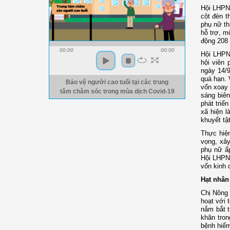
Hội LHPN 
cột đèn t
phụ nữ th
hỗ trợ, m
động 208 
00:00
00:00
Hội LHPN 
hội viên 
ngày 14/9
quá hạn. 
Bảo vệ người cao tuổi tại các trung
vốn xoay 
tâm chăm sóc trong mùa dịch Covid-19
sáng biên
phát triể
xã hiện l
khuyết tậ
Thực hiện
vọng, xây
phụ nữ ấp
Hội LHPN 
vốn kinh 
Hạt nhân
Chị Nông 
hoạt với 
nắm bắt t
khăn tron
bệnh hiểm