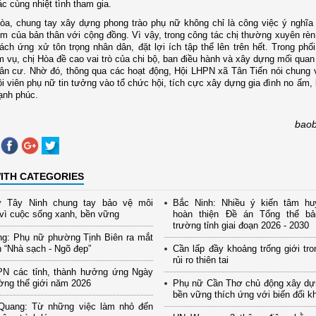
c cùng nhiệt tình tham gia.
òa, chung tay xây dựng phong trào phụ nữ không chỉ là công việc ý nghĩa
ệm của bản thân với cộng đồng. Vì vậy, trong công tác chị thường xuyên rèn
ách ứng xử tôn trọng nhân dân, đặt lợi ích tập thể lên trên hết. Trong phố
m vụ, chị Hòa đề cao vai trò của chi bộ, ban điều hành và xây dựng mối quan
ân cư. Nhờ đó, thông qua các hoạt động, Hội LHPN xã Tân Tiến nói chung 
ội viên phụ nữ tin tưởng vào tổ chức hội, tích cực xây dựng gia đình no ấm,
hạnh phúc.
baob
ITH CATEGORIES
 Tây Ninh chung tay bảo vệ môi
Bắc Ninh: Nhiều ý kiến tâm hu
vì cuộc sống xanh, bền vững
hoàn thiện Đề án Tổng thể b
trường tỉnh giai đoạn 2026 - 2030
ng: Phụ nữ phường Tịnh Biên ra mắt
 “Nhà sạch - Ngõ đẹp”
Cần lấp đầy khoảng trống giới tro
rủi ro thiên tai
PN các tỉnh, thành hưởng ứng Ngày
ờng thế giới năm 2026
Phụ nữ Cần Thơ chủ động xây dự
bền vững thích ứng với biến đổi k
Quang: Từ những việc làm nhỏ đến