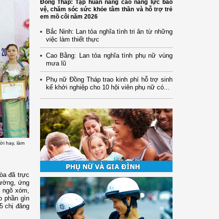
Đồng Tháp: Tập huấn nâng cao năng lực bảo
vệ, chăm sóc sức khỏe tâm thần và hỗ trợ trẻ
em mồ côi năm 2026
Bắc Ninh: Lan tỏa nghĩa tình tri ân từ những
việc làm thiết thực
Cao Bằng: Lan tỏa nghĩa tình phụ nữ vùng
mưa lũ
Phụ nữ Đồng Tháp trao kinh phí hỗ trợ sinh
kế khởi nghiệp cho 10 hội viên phụ nữ có...
ời hay, làm
òa đã trực
rường, ứng
, ngõ xóm,
p phần gìn
5 chị đăng