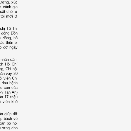
hượng, xúc
n cảnh gia
cất chòi ở
tôi mới đi
chị Tô Thị
n động Đồn
u đồng, hỗ
các thôn bị
úp đỡ ngày
 nhân dân,
ch Hồ Chí
g, Chi hội
hăn vay 20
ội viên Chi
ị đau bệnh
ác con của
hôn Tân An)
n 17 triệu
i viên khó
án giúp đỡ
ấp bách về
cán bộ hội
 lượng cho