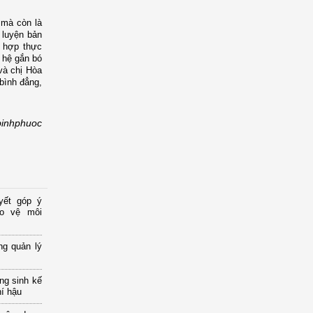
 mà còn là
 luyện bản
i hợp thực
 hệ gắn bó
và chị Hòa
 bình đẳng,
inhphuoc
yết góp ý
ảo vệ môi
ng quản lý
ng sinh kế
hí hậu