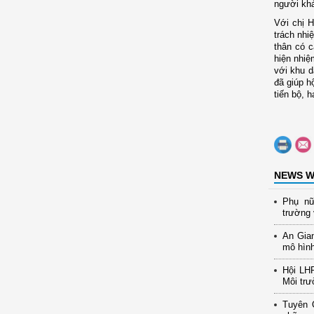
người khá
Với chị H
trách nhi
thân có c
hiện nhiệ
với khu d
đã giúp h
tiến bộ, 
NEWS W
Phụ nữ
trường 
An Gia
mô hình
Hội LH
Môi trư
Tuyên 