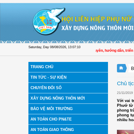
Skip to Content
Saturday, Day 08/08/2026
,
13:07:11
Hội LHPN tỉnh Đồng Tháp tuyên truyền, hướng dẫn, triển khai
TRANG CHỦ
B
TIN TỨC - SỰ KIỆN
Chủ tị
CHUYỂN ĐỔI SỐ
21/11/2019
XÂY DỰNG NÔNG THÔN MỚI
Với vai 
Phướ từ 
BẢO VỆ MÔI TRƯỜNG
phong tr
phong tụ
AN TOÀN CHO PN&TE
nhiều ho
AN TOÀN GIAO THÔNG