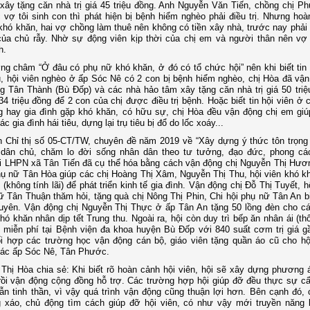
xây tặng căn nhà trị giá 45 triệu đồng. Anh Nguyễn Văn Tiến, chồng chị P
 vợ tôi sinh con thì phát hiện bị bệnh hiểm nghèo phải điều trị. Nhưng hoà
khó khăn, hai vợ chồng làm thuê nên không có tiền xây nhà, trước nay phải 
ủa chủ rẫy. Nhờ sự động viên kịp thời của chị em và người thân nên vợ 
h.
g châm “Ở đâu có phụ nữ khó khăn, ở đó có tổ chức hội” nên khi biết tin 
, hội viên nghèo ở ấp Sóc Nê có 2 con bị bệnh hiểm nghèo, chị Hòa đã vậ
g Tân Thành (Bù Đốp) và các nhà hảo tâm xây tặng căn nhà trị giá 50 triệ
34 triệu đồng để 2 con của chị được điều trị bệnh. Hoặc biết tin hội viên ở 
g hay gia đình gặp khó khăn, có hữu sự, chị Hòa đều vận động chị em gi
c gia đình hái tiêu, dựng lại trụ tiêu bị đổ do lốc xoáy...
 Chỉ thị số 05-CT/TW, chuyên đề năm 2019 về “Xây dựng ý thức tôn trọng
 dân chủ, chăm lo đời sống nhân dân theo tư tưởng, đạo đức, phong cá
i LHPN xã Tân Tiến đã cụ thể hóa bằng cách vận động chị Nguyễn Thị Hươn
ụ nữ Tân Hòa giúp các chị Hoàng Thị Xâm, Nguyễn Thị Thu, hội viên khó k
 (không tính lãi) để phát triển kinh tế gia đình. Vận động chị Đỗ Thị Tuyết, h
ữ Tân Thuận thăm hỏi, tặng quà chị Nông Thị Phin, Chi hội phụ nữ Tân An b
uyên. Vận động chị Nguyễn Thị Thực ở ấp Tân An tặng 50 lồng đèn cho c
khó khăn nhân dịp tết Trung thu. Ngoài ra, hội còn duy trì bếp ăn nhân ái (t
miễn phí tại Bệnh viện đa khoa huyện Bù Đốp với 840 suất cơm trị giá gầ
i hợp các trường học vận động cán bộ, giáo viên tặng quần áo cũ cho hộ
các ấp Sóc Nê, Tân Phước.
Thị Hòa chia sẻ: Khi biết rõ hoàn cảnh hội viên, hội sẽ xây dựng phương 
ồi vận động cộng đồng hỗ trợ. Các trường hợp hội giúp đỡ đều thực sự c
lẫn tinh thần, vì vậy quá trình vận động cũng thuận lợi hơn. Bên cạnh đó, 
g xáo, chủ động tìm cách giúp đỡ hội viên, có như vậy mới truyền năng