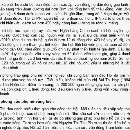
xã phối hợp chi bộ, ban điều hành các ấp, vận động hộ dân đóng góp kinh 
hắp sáng trên đoạn đường dài hơn 3km với tổng hơn 95 triệu đồng. Vận động
ực hiện 8 đoạn đường hoa với chiều dài gần 8km, trong đó 2 đoạn được Hội
ột đoạn được Hội LHPN huyện hỗ trợ, 5 đoạn do Hội LHPN xã tổ chức thực
chị hiến đất, vườn và hơn 450 ngày công làm đường bê tông xi măng.
xã tiếp tục thực hiện ủy thác với Ngân hàng Chính sách xã hội huyện, tạo
phụ nữ được tiếp cận các nguồn vốn với lãi suất ưu đãi phát triển kinh tế
/2019, tổng dư nợ do hội quản lý hơn 12 tỷ đồng cho 420 hộ vay (9 tổ), k
Vận động chị em tham gia tiết kiệm, thu hút 655 hội viên phụ nữ toàn xã đón
vòng gần 600 triệu đồng giúp 145 chị vay phát triển kinh tế gia đình. Câu l
 giới” duy trì nguồn vốn xoay vòng có 52 thành viên tham gia, giúp 4 thàn
n kinh tế gia đình và 3 hội viên dân tộc thiểu số thoát nghèo năm 2019. Số h
à 120 hộ, trong đó 95 hộ có phụ nữ, 18 chủ hộ, chủ yếu là những hộ ít đất
t, đau bệnh.
 phong trào giúp phụ nữ khởi nghiệp, chị cùng ban lãnh đạo Hội đã tìm h
 dựng phương án hỗ trợ. Tiêu biểu, không chỉ giúp chị Bùi Thị Hợp (1984)
 Tân Nhân bán điểm tâm sáng, lãi 200-300 ngàn đồng/ngày sau trừ chi phí
xã còn giúp chị 1 triệu đồng, tạo điều kiện vay 5 triệu đồng vốn xoay vòng 
doanh.
 phong trào phụ nữ vùng biên
Thị Hòa dành nhiều thời gian cho công tác Hội. Mỗi tuần chị đều sắp xếp tha
tổ phụ nữ thuộc các chi hội trong toàn xã. Nhờ sâu sát với chị em nên chị H
ư tưởng, tình hình hội viên, từ đó có những giải pháp phù hợp hỗ trợ chị 
g cuộc sống. Trường hợp của chị Nguyễn Thị Thu Phượng thuộc diện hộ ng
 nghèo ở ấp Sóc Nê, xã Tân Tiến, chị Hòa tích cực vận động Trạm kiểm soá