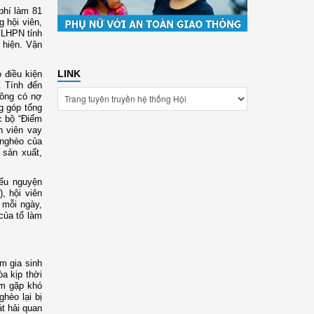
phí làm 81
 hội viên,
 LHPN tỉnh
 hiện. Vận
LINK
 điều kiện
. Tính đến
hông có nợ
g góp tổng
ạc bộ “Điểm
h viên vay
ộ nghèo của
 sản xuất,
iểu nguyện
, hội viên
 mỗi ngày,
của tổ làm
m gia sinh
òa kịp thời
em gặp khó
hèo lại bị
t hải quan