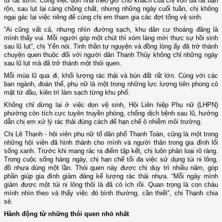
từ rất sớm. Công việc dọn nhà theo giờ cho khách của chị vốn đã rất bận
rộn, sau lụt lại càng chồng chất, nhưng những ngày cuối tuần, chị không
ngại gác lại việc riêng để cùng chị em tham gia các đợt tổng vệ sinh.
“Ai cũng vất cả, nhưng nhìn đường sạch, khu dân cư thoáng đãng là
mình thấy vui. Mỗi người góp một chút thì xóm làng mới thực sự hồi sinh
sau lũ lụt”, chị Yến nói. Tinh thần tự nguyện và đồng lòng ấy đã trở thành
chuyện quen thuộc đối với người dân Thanh Thủy không chỉ những ngày
sau lũ lụt mà đã trở thành một thói quen.
Mỗi mùa lũ qua đi, khối lượng rác thải và bùn đất rất lớn. Cùng với các
ban ngành, đoàn thể, phụ nữ là một trong những lực lượng tiên phong có
mặt từ đầu, kiên trì làm sạch từng khu phố.
Không chỉ dừng lại ở việc dọn vệ sinh, Hội Liên hiệp Phụ nữ (LHPN)
phường còn tích cực tuyên truyền phòng, chống dịch bệnh sau lũ, hướng
dẫn chị em xử lý rác thải đúng cách để hạn chế ô nhiễm môi trường.
Chị Lê Thạnh - hội viên phụ nữ tổ dân phố Thanh Toàn, cũng là một trong
những hội viên đã hình thành cho mình và người thân trong gia đình lối
sống xanh. Trước khi mang rác ra điểm tập kết, chị luôn phân loại rõ ràng.
Trong cuộc sống hàng ngày, chị hạn chế tối đa việc sử dụng túi ni lông,
đồ nhựa dùng một lần. Thói quen này được chị duy trì nhiều năm, góp
phần giúp gia đình giảm đáng kể lượng rác thải nhựa. “Mỗi ngày mình
giảm được một túi ni lông thôi là đã có ích rồi. Quan trọng là con cháu
mình nhìn theo và thấy việc đó bình thường, cần thiết”, chị Thạnh chia
sẻ.
Hành động từ những thói quen nhỏ nhất