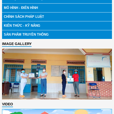
MÔ HÌNH - ĐIỂN HÌNH
CHÍNH SÁCH PHÁP LUẬT
KIẾN THỨC - KỸ NĂNG
SẢN PHẨM TRUYỀN THÔNG
IMAGE GALLERY
VIDEO