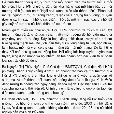
Để hình thành thói quen, ý thức cho mỗi người dân mà trước hết là mỗi
hội viên, Hội LHPN phường đã triển khai hàng loạt mô hình bảo vệ môi
trường có hiệu quả như: “Ngôi nhà xanh - biến rác thành tiền”, “Phân loại
rác tại nguồn”, “Phụ nữ sống xanh”, “Hạn chế sử dụng túi ni lông”, “Tuyến
đường xanh - sạch - không rác thải”… Từ các mô hình này, các chi hội đã
gây quỹ hỗ trợ phụ nữ khó khăn, hỗ trợ trẻ em.
Nhằm giảm thiểu rác thải nhựa, Hội LHPN phường đã tổ chức các đợt
truyền thông và tặng túi xách thân thiện môi trường để hội viên mang đi
chợ thay cho túi ni lông. Đây là hoạt động thiết thực, được các chị em
hưởng ứng mạnh mẽ. Bởi, chỉ cần thay túi ni lông bằng túi vải, hộp nhựa,
làn nhựa... mỗi hội viên có thể giảm hàng trăm túi mỗi tháng. Đó là những
thay đổi nhỏ nhưng tạo tác động lớn. Hội cũng kết hợp tuyên truyền trực
tuyến, ứng dụng mạng xã hội nhằm lan tỏa nhanh hơn các kiến thức phân
loại rác, tái chế đồ dùng.
Bà Nguyễn Thị Thủy Ngân, Phó Chủ tịch UBMTTQVN, Chủ tịch Hội LHPN
phường Thanh Thủy khẳng định: “Các phong trào bảo vệ môi trường của
Hội LHPN phường triển khai không chỉ dừng lại ở việc ra quân dọn vệ
sinh, mà đã trở thành thói quen, nếp sống đẹp của nhiều gia đình. Điều
đáng mừng là phong trào ngày càng lan tỏa mạnh. Đặc biệt sau lũ, vai trò
của phụ nữ càng thể hiện rõ. Chính chị em là lực lượng góp phần tạo nên
diện mạo xanh - sạch - sáng cho phường”.
Bà Ngân cho biết, Hội LHPN phường Thanh Thủy đang nỗ lực triển khai
những mục tiêu lớn hơn trong thời gian tới. Trong đó, 100% chi hội đăng
ký tuyến đường xanh - sạch - không rác thải; hỗ trợ 20 - 25 phụ nữ khởi
nghiệp gắn với sinh kế xanh...