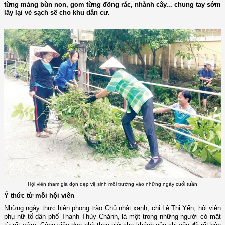
từng mảng bùn non, gom từng đống rác, nhành cây... chung tay sớm
lấy lại vẻ sạch sẽ cho khu dân cư.
Hội viên tham gia dọn dẹp vệ sinh môi trường vào những ngày cuối tuần
Ý thức từ mỗi hội viên
Những ngày thực hiện phong trào Chủ nhật xanh, chị Lê Thị Yến, hội viên
phụ nữ tổ dân phố Thanh Thủy Chánh, là một trong những người có mặt