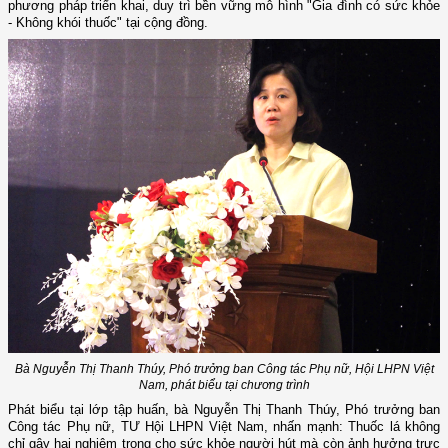
phương pháp triển khai, duy trì bền vững mô hình "Gia đình có sức khỏe
- Không khói thuốc" tại cộng đồng.
Bà Nguyễn Thị Thanh Thúy, Phó trưởng ban Công tác Phụ nữ, Hội LHPN Việt
Nam, phát biểu tại chương trình
Phát biểu tại lớp tập huấn, bà Nguyễn Thị Thanh Thúy, Phó trưởng ban
Công tác Phụ nữ, TƯ Hội LHPN Việt Nam, nhấn mạnh: Thuốc lá không
chỉ gây hại nghiêm trọng cho sức khỏe người hút mà còn ảnh hưởng trực