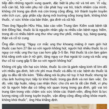
tiếp đến những người xung quanh, đặc biệt là phụ nữ và trẻ em. Vì vậy,
mỗi cán bộ, hội viên phụ nữ cần phát huy vai trò, trách nhiệm của mình,
không chỉ trong gia đình mà còn trong cộng đồng, trở thành tuyên truyền
viên tích cực, góp phần xây dựng môi trường sống trong lành, không khói
thuốc, vì sức khỏe của bản thân, gia đình và xã hội.
Theo ông Nguyễn Hữu Hòa, báo cáo viên Trung tâm Kiểm soát bệnh tật
tỉnh Đồng Nai, thuốc lá là nguyên nhân gây ra nhiều căn bệnh nguy hiểm,
trong đó có nhiều bệnh ung thư như ung thư phổi, miệng, tụy, bàng quang,
thận và cổ tử cung.
Ông dẫn chứng: "Nguy cơ mắc ung thư khoang miệng ở nam giới hút
thuốc cao hơn 27 lần so với người không hút; người hút nhiều thuốc lá có
nguy cơ mắc ung thư tụy cao hơn gấp 3–5 lần. Hút thuốc lá còn làm giảm
khả năng sinh sản ở nữ giới, tăng nguy cơ thai ngoài tử cung và mắc ung
thư cổ tử cung gấp 5 lần so với người không hút".
Không chỉ gây tổn hại sức khỏe, thuốc lá còn là gánh nặng kinh tế lớn đối
với nhiều gia đình, bởi chi phí mua thuốc và điều trị các bệnh do thuốc lá
gây ra đều rất tốn kém. "Điều đáng nói là phụ nữ tuy ít hút thuốc nhưng lại
chịu ảnh hưởng trực tiếp từ khói thuốc trong gia đình và nơi làm việc. Do
đó, việc tập huấn, nâng cao nhận thức cho chị em là rất cần thiết, vì phụ
nữ là người hiện đại có tiếng nói quan trọng trong gia đình, giữ vai trò
trung tâm trong việc chăm sóc sức khỏe các thành viên, đồng thời là lực
lượng nòng cốt trong tuyên truyền, vận động cộng đồng sống khỏe mạnh,
không khói thuốc", ông Hòa khẳng định.