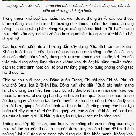
Ông Nguyễn Hữu Hòa - Trung tâm Kiểm soát bệnh tật tỉnh Đồng Nai, báo cáo
viên tại chương trình tập huấn.
Trong khuôn khổ buổi tập huấn, học viên được thông tin về các loại thuốc
lá mới đang xuất hiện trên thị trường như thuốc lá điện tử, thuốc lá nung
nóng – những sản phẩm đang được quảng bá sai lệch là "ít hại" nhưng
thực chất vẫn gây nghiện và ảnh hưởng nghiêm trọng đến sức khỏe, nhất
là giới trẻ.
Các học viên cũng được hướng dẫn xây dựng "Gia đình có sức khỏe -
Không khói thuốc", xây dựng cộng đồng dân cư không thuốc lá, các quy
định của pháp luật về xây dựng môi trường không khói thuốc; lợi ích của
việc xây dựng cộng đồng dân cư không khói thuốc; kỹ năng truyền thông,
cách tổ chức sinh hoạt chi, tổ phụ nữ lồng ghép nội dung phòng chống tác
hại thuốc lá…
Chia sẻ sau buổi học, chị Đặng Xuân Trang, Chi hội phó Chi hội Phụ nữ
khu phố Bửu Hòa 2 (Biên Hòa, Đồng Nai) cho biết: "Buổi tập huấn mang
lại cho chúng tôi nhiều kiến thức bổ ích, đặc biệt là về nhận diện các loại
thuốc lá mới và phương pháp tuyên truyền hiệu quả. Sau buổi học, tôi sẽ
áp dụng ngay vào công tác tuyên truyền ở khu phố, đồng thời quản lý con
em tốt hơn, giúp các cháu tránh xa thuốc lá. Tôi cũng mong các buổi tập
huấn tới đây được tổ chức lồng ghép với các đoàn thể khác, có sự tham
gia của cả nam giới để hiệu quả tuyên truyền được nhân rộng hơn".
Thông qua lớp tập huấn, các học viên không chỉ được nâng cao nhận
thức về tác hại của thuốc lá mà còn được truyền cảm hứng để trở thành
những "đại sứ" tích cực trong xây dựng gia đình khỏe mạnh, không khói