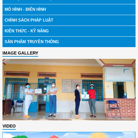
MÔ HÌNH - ĐIỂN HÌNH
CHÍNH SÁCH PHÁP LUẬT
KIẾN THỨC - KỸ NĂNG
SẢN PHẨM TRUYỀN THÔNG
IMAGE GALLERY
VIDEO