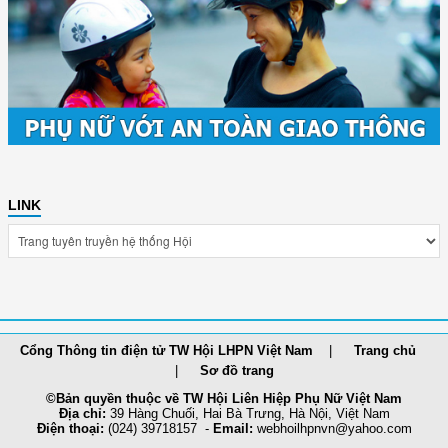
LINK
Cổng Thông tin điện tử TW Hội LHPN Việt Nam
Trang chủ
Sơ đồ trang
©Bản quyền thuộc về TW Hội Liên Hiệp Phụ Nữ Việt Nam
Địa chỉ:
39 Hàng Chuối, Hai Bà Trưng, Hà Nội, Việt Nam
Điện thoại:
(024) 39718157 -
Email:
webhoilh
pnvn@yahoo.com