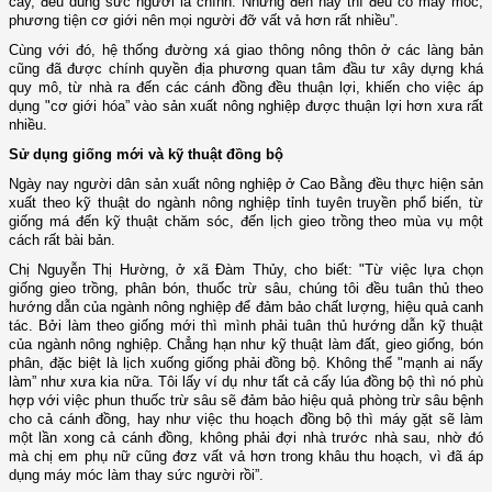
cấy, đều dùng sức người là chính. Nhưng đến nay thì đều có máy móc,
phương tiện cơ giới nên mọi người đỡ vất vả hơn rất nhiều”.
Cùng với đó, hệ thống đường xá giao thông nông thôn ở các làng bản
cũng đã được chính quyền địa phương quan tâm đầu tư xây dựng khá
quy mô, từ nhà ra đến các cánh đồng đều thuận lợi, khiến cho việc áp
dụng "cơ giới hóa” vào sản xuất nông nghiệp được thuận lợi hơn xưa rất
nhiều.
Sử dụng giống mới và kỹ thuật đồng bộ
Ngày nay người dân sản xuất nông nghiệp ở Cao Bằng đều thực hiện sản
xuất theo kỹ thuật do ngành nông nghiệp tỉnh tuyên truyền phổ biến, từ
giống má đến kỹ thuật chăm sóc, đến lịch gieo trồng theo mùa vụ một
cách rất bài bản.
Chị Nguyễn Thị Hường, ở xã Đàm Thủy, cho biết: "Từ việc lựa chọn
giống gieo trồng, phân bón, thuốc trừ sâu, chúng tôi đều tuân thủ theo
hướng dẫn của ngành nông nghiệp để đảm bảo chất lượng, hiệu quả canh
tác. Bởi làm theo giống mới thì mình phải tuân thủ hướng dẫn kỹ thuật
của ngành nông nghiệp. Chẳng hạn như kỹ thuật làm đất, gieo giống, bón
phân, đặc biệt là lịch xuống giống phải đồng bộ. Không thể "mạnh ai nấy
làm” như xưa kia nữa. Tôi lấy ví dụ như tất cả cấy lúa đồng bộ thì nó phù
hợp với việc phun thuốc trừ sâu sẽ đảm bảo hiệu quả phòng trừ sâu bệnh
cho cả cánh đồng, hay như việc thu hoạch đồng bộ thì máy gặt sẽ làm
một lần xong cả cánh đồng, không phải đợi nhà trước nhà sau, nhờ đó
mà chị em phụ nữ cũng đơz vất vả hơn trong khâu thu hoạch, vì đã áp
dụng máy móc làm thay sức người rồi”.