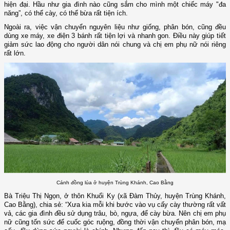
hiện đại. Hầu như gia đình nào cũng sắm cho mình một chiếc máy "đa
năng”, có thể cày, có thể bừa rất tiện ích.
Ngoài ra, việc vận chuyển nguyên liệu như giống, phân bón, cũng đều
dùng xe máy, xe điện 3 bánh rất tiện lợi và nhanh gon. Điều này giúp tiết
giảm sức lao động cho người dân nói chung và chị em phụ nữ nói riêng
rất lớn.
Cánh đồng lúa ở huyện Trùng Khánh, Cao Bằng
Bà Triệu Thị Ngọn, ở thôn Khuổi Ky (xã Đàm Thủy, huyện Trùng Khánh,
Cao Bằng), chia sẻ: “Xưa kia mỗi khi bước vào vụ cấy cày thường rất vất
vả, các gia đình đều sử dụng trâu, bò, ngựa, để cày bừa. Nên chị em phụ
nữ cũng tốn sức để cuốc góc ruộng, đồng thời vận chuyển phân bón, mạ