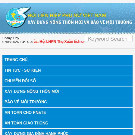
Skip to Content
Friday, Day
 bệnh
| Thanh Hóa: Hội LHPN Thọ Xuân tích cực góp phần nâng cao tỷ lệ người 
07/08/2026
,
04:14:21
TRANG CHỦ
TIN TỨC - SỰ KIỆN
CHUYỂN ĐỔI SỐ
XÂY DỰNG NÔNG THÔN MỚI
BẢO VỆ MÔI TRƯỜNG
AN TOÀN CHO PN&TE
AN TOÀN GIAO THÔNG
XÂY DỰNG GIA ĐÌNH HẠNH PHÚC