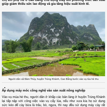
giúp giảm thiểu sức lao động và gia tăng hiệu suất kinh tế.
Người dân xã Đàm Thủy, huyện Trùng Khánh, Cao Bằng bước vào vụ lúa hè thu
Áp dụng máy móc công nghệ vào sản xuất nông nghiệp
Vào vụ mùa hè thu, người dân ở khắp các bản làng ở huyện Trùng Khánh
lại tấp nập với công việc vào vụ cấy lúa, nếu như xưa kia họ sử dụng
sức kéo để cày bừa là trâu, bò, ngựa, thì nay đều sử dụng máy cày rất