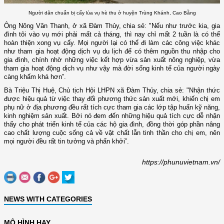
Người dân chuẩn bị cấy lúa vụ hè thu ở huyện Trùng Khánh, Cao Bằng
Ông Nông Văn Thanh, ở xã Đàm Thủy, chia sẻ: "Nếu như trước kia, gia
đình tôi vào vụ mới phải mất cả tháng, thì nay chỉ mất 2 tuần là có thể
hoàn thiện xong vụ cấy. Mọi người lại có thể đi làm các công việc khác
như tham gia hoạt động dịch vụ du lịch để có thêm nguồn thu nhập cho
gia đình, chính nhờ những việc kết hợp vừa sản xuất nông nghiệp, vừa
tham gia hoạt động dịch vụ như vậy mà đời sống kinh tế của người ngày
càng khấm khá hơn”.
Bà Triệu Thị Huệ, Chủ tịch Hội LHPN xã Đàm Thủy, chia sẻ: "Nhận thức
được hiệu quả từ việc thay đổi phương thức sản xuất mới, khiến chị em
phụ nữ ở địa phương đều rất tích cực tham gia các lớp tập huấn kỹ năng,
kinh nghiệm sản xuất. Bởi nó đem đến những hiệu quả tích cực dễ nhận
thấy cho phát triển kinh tế của các hộ gia đình, đồng thời góp phần nâng
cao chất lượng cuộc sống cả về vật chất lẫn tinh thần cho chị em, nên
mọi người đều rất tin tưởng và phấn khởi”.
https://phunuvietnam.vn/
NEWS WITH CATEGORIES
MÔ HÌNH HAY