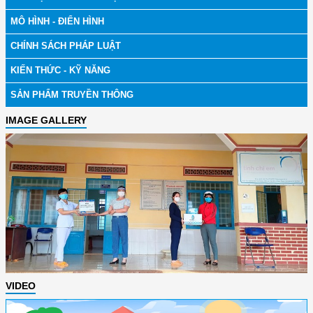
MÔ HÌNH - ĐIỂN HÌNH
CHÍNH SÁCH PHÁP LUẬT
KIẾN THỨC - KỸ NĂNG
SẢN PHẨM TRUYỀN THÔNG
IMAGE GALLERY
VIDEO