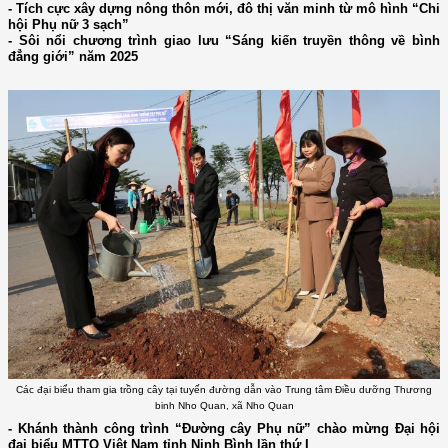
- Tích cực xây dựng nông thôn mới, đô thị văn minh từ mô hình “Chi
hội Phụ nữ 3 sạch”
- Sôi nổi chương trình giao lưu “Sáng kiến truyền thông về bình
đẳng giới” năm 2025
Các đại biểu tham gia trồng cây tại tuyến đường dẫn vào Trung tâm Điều dưỡng Thương
binh Nho Quan, xã Nho Quan
- Khánh thành công trình “Đường cây Phụ nữ” chào mừng Đại hội
đại biểu MTTQ Việt Nam tỉnh Ninh Bình lần thứ I