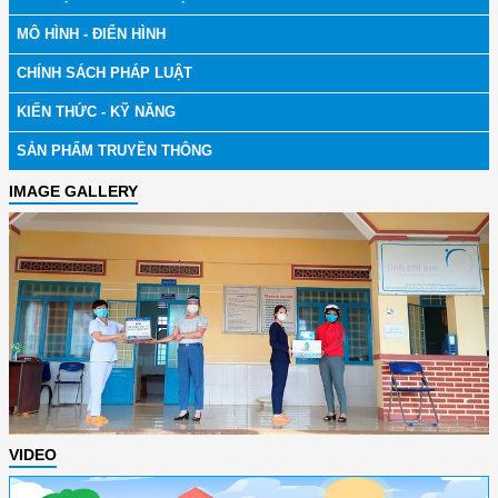
MÔ HÌNH - ĐIỂN HÌNH
CHÍNH SÁCH PHÁP LUẬT
KIẾN THỨC - KỸ NĂNG
SẢN PHẨM TRUYỀN THÔNG
IMAGE GALLERY
VIDEO