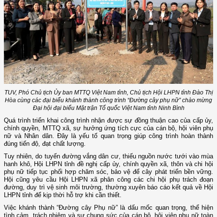
TUV, Phó Chủ tịch Ủy ban MTTQ Việt Nam tỉnh, Chủ tịch Hội LHPN tỉnh
Đào Thị
Hòa
cùng các đại biểu khánh thành công trình “Đường cây phụ nữ” chào mừng
Đại hội đại biểu Mặt trận Tổ quốc Việt Nam tỉnh Ninh Bình
Quá trình triển khai công trình nhận được sự đồng thuận cao của cấp ủy,
chính quyền, MTTQ xã, sự hưởng ứng tích cực của cán bộ, hội viên phụ
nữ và Nhân dân. Đây là yếu tố quan trọng giúp công trình hoàn thành
đúng tiến độ, đạt chất lượng.
Tuy nhiên, do tuyến đường vắng dân cư, thiếu nguồn nước tưới vào mùa
hanh khô, Hội LHPN tỉnh đề nghị cấp ủy, chính quyền xã, thôn và chi hội
phụ nữ tiếp tục phối hợp chăm sóc, bảo vệ để cây phát triển bền vững.
Hội cũng yêu cầu Hội LHPN xã phân công các chi hội phụ trách đoạn
đường, duy trì vệ sinh môi trường, thường xuyên báo cáo kết quả về Hội
LHPN tỉnh để kịp thời hỗ trợ khi cần thiết.
Việc khánh thành “Đường cây Phụ nữ” là dấu mốc quan trọng, thể hiện
tình cảm, trách nhiệm và sự chung sức của cán bộ, hội viên phụ nữ toàn