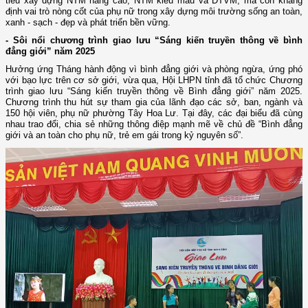
tiêu xây dựng NTM nâng cao, NTM kiểu mẫu và ĐTVM, mà còn khẳng
định vai trò nòng cốt của phụ nữ trong xây dựng môi trường sống an toàn,
xanh - sạch - đẹp và phát triển bền vững.
- Sôi nổi chương trình giao lưu “Sáng kiến truyền thông về bình
đẳng giới” năm 2025
Hưởng ứng Tháng hành động vì bình đẳng giới và phòng ngừa, ứng phó
với bạo lực trên cơ sở giới, vừa qua, Hội LHPN tỉnh đã tổ chức Chương
trình giao lưu “Sáng kiến truyền thông về Bình đẳng giới” năm 2025.
Chương trình thu hút sự tham gia của lãnh đạo các sở, ban, ngành và
150 hội viên, phụ nữ phường Tây Hoa Lư. Tại đây, các đại biểu đã cùng
nhau trao đổi, chia sẻ những thông điệp mạnh mẽ về chủ đề “Bình đẳng
giới và an toàn cho phụ nữ, trẻ em gái trong kỷ nguyên số”.