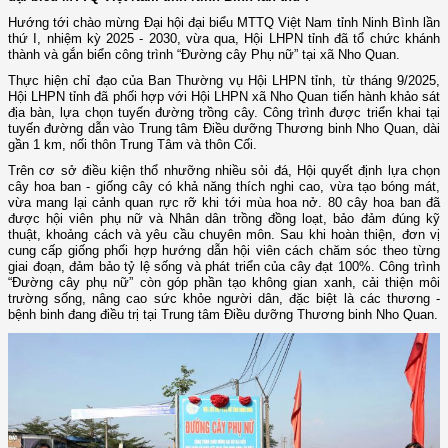
Hướng tới chào mừng Đại hội đại biểu MTTQ Việt Nam tỉnh Ninh Bình lần
thứ I, nhiệm kỳ 2025 - 2030, vừa qua, Hội LHPN tỉnh đã tổ chức khánh
thành và gắn biển công trình “Đường cây Phụ nữ” tại xã Nho Quan.
Thực hiện chỉ đạo của Ban Thường vụ Hội LHPN tỉnh, từ tháng 9/2025,
Hội LHPN tỉnh đã phối hợp với Hội LHPN xã Nho Quan tiến hành khảo sát
địa bàn, lựa chọn tuyến đường trồng cây. Công trình được triển khai tại
tuyến đường dẫn vào Trung tâm Điều dưỡng Thương binh Nho Quan, dài
gần 1 km, nối thôn Trung Tâm và thôn Cối.
Trên cơ sở điều kiện thổ nhưỡng nhiều sỏi đá, Hội quyết định lựa chọn
cây hoa ban - giống cây có khả năng thích nghi cao, vừa tạo bóng mát,
vừa mang lại cảnh quan rực rỡ khi tới mùa hoa nở. 80 cây hoa ban đã
được hội viên phụ nữ và Nhân dân trồng đồng loạt, bảo đảm đúng kỹ
thuật, khoảng cách và yêu cầu chuyên môn. Sau khi hoàn thiện, đơn vị
cung cấp giống phối hợp hướng dẫn hội viên cách chăm sóc theo từng
giai đoạn, đảm bảo tỷ lệ sống và phát triển của cây đạt 100%. Công trình
“Đường cây phụ nữ” còn góp phần tạo không gian xanh, cải thiện môi
trường sống, nâng cao sức khỏe người dân, đặc biệt là các thương -
bệnh binh đang điều trị tại Trung tâm Điều dưỡng Thương binh Nho Quan.