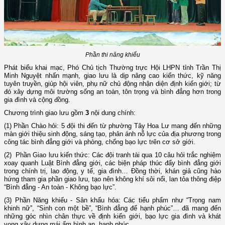
Phần thi năng khiếu
Phát biểu khai mạc, Phó Chủ tịch Thường trực Hội LHPN tỉnh Trần Thị
Minh Nguyệt nhấn mạnh, giao lưu là dịp nâng cao kiến thức, kỹ năng
tuyên truyền, giúp hội viên, phụ nữ chủ động nhận diện định kiến giới; từ
đó xây dựng môi trường sống an toàn, tôn trọng và bình đẳng hơn trong
gia đình và cộng đồng.
Chương trình giao lưu gồm
3
nội dung chính:
(1) Phần Chào hỏi: 5 đội thi đến từ phường Tây Hoa Lư mang đến những
màn giới thiệu sinh động, sáng tạo, phản ánh nỗ lực của địa phương trong
công tác bình đẳng giới và phòng, chống bạo lực trên cơ sở giới.
(2) Phần Giao lưu kiến thức: Các đội tranh tài qua 10 câu hỏi trắc nghiệm
xoay quanh Luật Bình đẳng giới, các biện pháp thúc đẩy bình đẳng giới
trong chính trị, lao động, y tế, gia đình… Đồng thời, khán giả cũng hào
hứng tham gia phần giao lưu, tạo nên không khí sôi nổi, lan tỏa thông điệp
“Bình đẳng - An toàn - Không bạo lực”.
(3) Phần Năng khiếu - Sân khấu hóa: Các tiểu phẩm như “Trọng nam
khinh nữ”, “Sinh con một bề”, “Bình đẳng để hạnh phúc”… đã mang đến
những góc nhìn chân thực về định kiến giới, bạo lực gia đình và khát
vọng xây dựng mái ấm bình an, hạnh phúc.