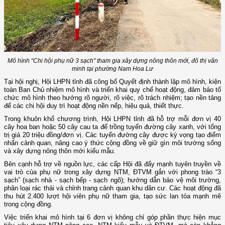
Mô hình “Chi hội phụ nữ 3 sạch" tham gia xây dựng nông thôn mới, đô thị văn
minh tại phường Nam Hoa Lư
Tại hội nghị, Hội LHPN tỉnh đã công bố Quyết định thành lập mô hình, kiện
toàn Ban Chủ nhiệm mô hình và triển khai quy chế hoạt động, đảm bảo tổ
chức mô hình theo hướng rõ người, rõ việc, rõ trách nhiệm; tạo nền tảng
để các chi hội duy trì hoạt động nền nếp, hiệu quả, thiết thực.
Trong khuôn khổ chương trình, Hội LHPN tỉnh đã hỗ trợ mỗi đơn vị 40
cây hoa ban hoặc 50 cây cau ta để trồng tuyến đường cây xanh, với tổng
trị giá 20 triệu đồng/đơn vị. Các tuyến đường cây được kỳ vọng tạo điểm
nhấn cảnh quan, nâng cao ý thức cộng đồng về giữ gìn môi trường sống
và xây dựng nông thôn mới kiểu mẫu.
Bên cạnh hỗ trợ về nguồn lực, các cấp Hội đã đẩy mạnh tuyên truyền về
vai trò của phụ nữ trong xây dựng NTM, ĐTVM gắn với phong trào “3
sạch” (sạch nhà - sạch bếp - sạch ngõ); hướng dẫn bảo vệ môi trường,
phân loại rác thải và chỉnh trang cảnh quan khu dân cư. Các hoạt động đã
thu hút 2.400 lượt hội viên phụ nữ tham gia, tạo sức lan tỏa mạnh mẽ
trong cộng đồng.
Việc triển khai mô hình tại 6 đơn vị không chỉ góp phần thực hiện mục