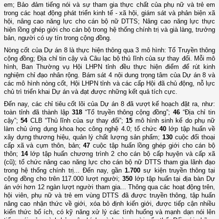
em; Bảo đảm tiếng nói và sự tham gia thực chất của phụ nữ và trẻ em
trong các hoạt động phát triển kinh tế - xã hội, giám sát và phản biện xã
hội, nâng cao năng lực cho cán bộ nữ DTTS; Nâng cao năng lực thực
hiện lồng ghép giới cho cán bộ trong hệ thống chính trị và già làng, trưởng
bản, người có uy tín trong cộng đồng.
Nòng cốt của Dự án 8 là thực hiện thông qua 3 mô hình: Tổ Truyền thông
cộng đồng; Địa chỉ tin cậy và Câu lạc bộ thủ lĩnh của sự thay đổi. Mỗi mô
hình, Ban Thường vụ Hội LHPN tỉnh đều thực hiện điểm để rút kinh
nghiệm chỉ đạo nhân rộng. Bám sát 4 nội dung trọng tâm của Dự án 8 và
các mô hình nòng cốt, Hội LHPN tỉnh và các cấp Hội đã chủ động, nỗ lực
chủ trì triển khai Dự án và đạt được những kết quả tích cực.
Đến nay, các chỉ tiêu cốt lõi của Dự án 8 đã vượt kế hoạch đặt ra, như:
toàn tỉnh đã thành lập
318
“Tổ truyền thông cộng đồng”;
46
“Địa chỉ tin
cậy”;
54
CLB “Thủ lĩnh của sự thay đổi”;
15
mô hình sinh kế do phụ nữ
làm chủ ứng dụng khoa học công nghệ 4.0; tổ chức
40
lớp tập huấn về
xây dựng thương hiệu, quản lý chất lượng sản phẩm;
130
cuộc đối thoại
cấp xã và cụm thôn, bản;
47
cuộc tập huấn lồng ghép giới cho cán bộ
thôn;
14
lớp tập huấn chương trình 2 cho cán bộ cấp huyện và cấp xã
(cũ); tổ chức nâng cao năng lực cho cán bộ nữ DTTS tham gia lãnh đạo
trong hệ thống chính trị... Đến nay, gần
1.700
sự kiện truyền thông tại
cộng đồng cho trên 117.000 lượt người;
350
lớp tập huấn tại địa bàn Dự
án với hơn 12 ngàn lượt người tham gia... Thông qua các hoạt động trên,
hội viên, phụ nữ và trẻ em vùng DTTS đã được truyền thông, tập huấn
nâng cao nhận thức về giới, xóa bỏ định kiến giới, được tiếp cận nhiều
kiến thức bổ ích, có kỹ năng xử lý các tình huống và mạnh dạn nói lên