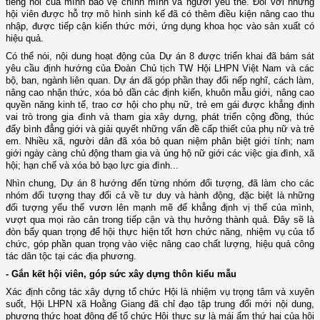
tiếng nói của mình bảo vệ chính mình và người yếu thế. Đối với những
hội viên được hỗ trợ mô hình sinh kế đã có thêm điều kiện nâng cao thu
nhập, được tiếp cận kiến thức mới, ứng dụng khoa học vào sản xuất có
hiệu quả.
Có thể nói, nội dung hoạt động của Dự án 8 được triển khai đã bám sát
yêu cầu định hướng của Đoàn Chủ tịch TW Hội LHPN Việt Nam và các
bộ, ban, ngành liên quan. Dự án đã góp phần thay đổi nếp nghĩ, cách làm,
nâng cao nhận thức, xóa bỏ dần các định kiến, khuôn mẫu giới, nâng cao
quyền năng kinh tế, trao cơ hội cho phụ nữ, trẻ em gái được khẳng định
vai trò trong gia đình và tham gia xây dựng, phát triển cộng đồng, thúc
đẩy bình đẳng giới và giải quyết những vấn đề cấp thiết của phụ nữ và trẻ
em. Nhiều xã, người dân đã xóa bỏ quan niệm phân biệt giới tính; nam
giới ngày càng chủ động tham gia và ủng hộ nữ giới các việc gia đình, xã
hội; hạn chế và xóa bỏ bạo lực gia đình...
Nhìn chung, Dự án 8 hướng đến từng nhóm đối tượng, đã làm cho các
nhóm đối tượng thay đổi cả về tư duy và hành động, đặc biệt là những
đối tượng yếu thế vươn lên mạnh mẽ để khẳng định vị thế của mình,
vượt qua mọi rào cản trong tiếp cận và thụ hưởng thành quả. Đây sẽ là
đòn bẩy quan trọng để hội thực hiện tốt hơn chức năng, nhiệm vụ của tổ
chức, góp phần quan trọng vào việc nâng cao chất lượng, hiệu quả công
tác dân tộc tại các địa phương.
- Gắn kết hội viên, góp sức xây dựng thôn kiểu mẫu
Xác định công tác xây dựng tổ chức
H
ội là nhiệm vụ trọng tâm và xuyên
suốt, Hội LHPN xã Hoằng Giang đã chỉ đạo tập trung đổi mới nội dung,
phương thức hoạt động để tổ chức
H
ội thực sự là mái ấm thứ hai của hội