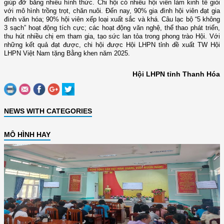
giúp đỡ bằng nhiều hình thức. Chi hội có nhiều hội viên làm kinh tế giỏi
với mô hình trồng trọt, chăn nuôi. Đến nay, 90% gia đình hội viên đạt gia
đình văn hóa; 90% hội viên xếp loại xuất sắc và khá. Câu lạc bộ “5 không
3 sạch” hoạt động tích cực; các hoạt động văn nghệ, thể thao phát triển,
thu hút nhiều chị em tham gia, tạo sức lan tỏa trong phong trào Hội. Với
những kết quả đạt được, chi hội được Hội LHPN tỉnh đề xuất TW Hội
LHPN Việt Nam tặng Bằng khen năm 2025.
Hội LHPN tỉnh Thanh Hóa
NEWS WITH CATEGORIES
MÔ HÌNH HAY