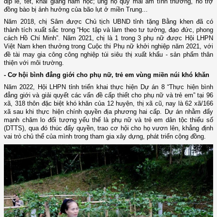
dịp lễ, tết, khai giảng năm học; ủng hộ quỹ mái ấm tình thương, hỗ trợ
đồng bào bị ảnh hưởng của bão lụt ở miền Trung...
Năm 2018, chị Sâm được Chủ tịch UBND tỉnh tặng Bằng khen đã có
thành tích xuất sắc trong “Học tập và làm theo tư tưởng, đạo đức, phong
cách Hồ Chí Minh”. Năm 2021, chị là 1 trong 3 phụ nữ được Hội LHPN
Việt Nam khen thưởng trong Cuộc thi Phụ nữ khởi nghiệp năm 2021, với
đề tài may gia công công nghiệp túi siêu thị xuất khẩu - sản phẩm thân
thiện với môi trường
.
- Cơ hội bình đẳng giới cho phụ nữ, trẻ em vùng miền núi khó khăn
Năm 2022, Hội LHPN tỉnh triển khai thực hiện Dự án 8 “Thực hiện bình
đẳng giới và giải quyết các vấn đề cấp thiết cho phụ nữ và trẻ em”
tại 96
xã, 318 thôn đặc biệt khó khăn của 12 huyện, thị xã cũ, nay là 62 xã/166
xã sau khi thực hiện chính quyền địa phương hai cấp. Dự án nhằm đẩy
mạnh chăm lo đối tượng yếu thế là phụ nữ và trẻ em dân tộc thiểu số
(DTTS), qua đó thúc đẩy quyền, trao cơ hội cho họ vươn lên, khẳng định
vai trò chủ thể của mình trong tham gia xây dựng, phát triển cộng đồng.