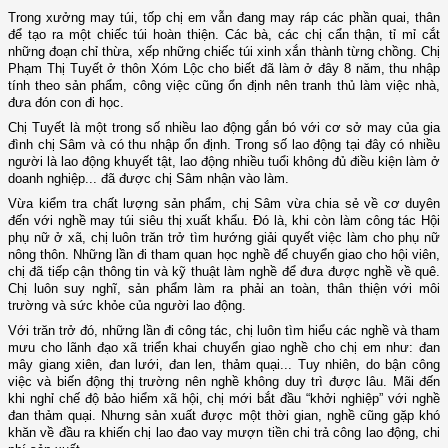
Trong xưởng may túi, tốp chị em vẫn đang may ráp các phần quai, thân
để tạo ra một chiếc túi hoàn thiện. Các bà, các chị cẩn thận, tỉ mỉ cắt
những đoạn chỉ thừa, xếp những chiếc túi xinh xắn thành từng chồng. Chị
Phạm Thị Tuyết ở thôn Xóm Lộc cho biết đã làm ở đây 8 năm, thu nhập
tính theo sản phẩm, công việc cũng ổn định nên tranh thủ làm việc nhà,
đưa đón con đi học.
Chị Tuyết là một trong số nhiều lao động gắn bó với cơ sở may của gia
đình chị Sâm và có thu nhập ổn định. Trong số lao động tại đây có nhiều
người là lao động khuyết tật, lao động nhiều tuổi không đủ điều kiện làm ở
doanh nghiệp... đã được chị Sâm nhận vào làm.
Vừa kiểm tra chất lượng sản phẩm, chị Sâm vừa chia sẻ về cơ duyên
đến với nghề may túi siêu thị xuất khẩu. Đó là, khi còn làm công tác Hội
phụ nữ ở xã, chị luôn trăn trở tìm hướng giải quyết việc làm cho phụ nữ
nông thôn. Những lần đi tham quan học nghề để chuyển giao cho hội viên,
chị đã tiếp cận thông tin và kỹ thuật làm nghề để đưa được nghề về quê.
Chị luôn suy nghĩ, sản phẩm làm ra phải an toàn, thân thiện với môi
trường và sức khỏe của người lao động.
Với trăn trở đó, những lần đi công tác, chị luôn tìm hiểu các nghề và tham
mưu cho lãnh đạo xã triển khai chuyển giao nghề cho chị em như: đan
mây giang xiên, đan lưới, đan len, thảm quại... Tuy nhiên, do bận công
việc và biến động thị trường nên nghề không duy trì được lâu. Mãi đến
khi nghỉ chế độ bảo hiểm xã hội, chị mới bắt đầu “khởi nghiệp” với nghề
đan thảm quại. Nhưng sản xuất được một thời gian, nghề cũng gặp khó
khăn về đầu ra khiến chị lao đao vay mượn tiền chi trả công lao động, chi