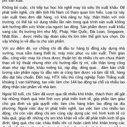
phí sản xuất.
Không bỏ cuộc, chị tiếp tục học hỏi nghề may túi siêu thị xuất khẩu. Để
phát triển nghề, chị đến tỉnh Hà Nam cũ tham quan tìm hiểu. Loại túi này
sản xuất theo đơn đặt hàng, có khả năng tự hủy, thân thiện với môi
trường, có thể tái sử dụng nhiều lần nên trong quá trình sản xuất không
ảnh hưởng đến sức khỏe của người lao động. Sản phẩm được xuất khẩu
sang các thị trường lớn như Mỹ, Pháp, Hàn Quốc, Đài Loan, Singapore,
Nhật Bản... được nhiều tập đoàn siêu thị lớn trên thế giới lựa chọn. Do
vậy không lo về đầu ra cho sản phẩm.
Với ưu điểm đó, vợ chồng chị đã đầu tư hàng tỷ đồng xây dựng nhà
xưởng, mua sắm trang thiết bị, máy móc phục vụ sản xuất. Thời gian
đầu, công việc may túi chưa được thuận lợi do nhiều chị em chưa thành
thạo về kỹ thuật nhưng nhờ chị hướng dẫn tỷ mỉ, cẩn thận từng công
đoạn như ráp thân, khâu miệng túi, ráp đáy, đóng quai... đảm bảo chất
lượng sản phẩm ngay từ đầu nên ai cũng làm được và làm rất tốt, hàng
đều đạt tiêu chuẩn. Đến nay, HTX tiểu thủ công nghiệp Toàn Thắng xuất
khoảng 1 vạn túi/tháng, tạo việc làm cho 144 lao động tại chỗ và nhiều lao
động nhận sản phẩm về nhà làm.
Ngoài 60 tuổi, chị Sâm đã vượt qua rất nhiều khó khăn, thách thức để gặt
hái những thành quả trên lĩnh vực phát triển kinh tế, góp phần làm giàu
cho gia đình và giải quyết việc làm cho hàng trăm lao động tại địa
phương. Ngoài việc duy trì phát triển nghề, tạo việc làm cho nhiều lao
động, chị còn vận động chị em cùng xây dựng các mô hình kinh tế có
hiệu quả; giúp đỡ những chị em khó khăn về vốn để phát triển kinh tế gia
đình; tặng quà cho các cháu thiếu nhi có hoàn cảnh khó khăn trong các