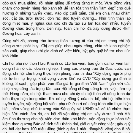
góp quỹ mua giống, rồi nhân giống để trồng từng ít một. Vừa trồng vừa
chăm cho tuyến hàng rào xanh tốt để lan tỏa tinh thần “làm đẹp” cho quê
hương ở những tuyến khác. Vào dịp cuối tuần, chị em chia nhau chăm
sóc, cắt tỉa, tưới nước, dọn rác dọc tuyến đường... Nhờ tinh thần lao
động miệt mài, ý nghĩa của các chị đã tạo sự lan tỏa đến nhiều tuyến
đường khác trong thôn. Đến nay, toàn chi hội đã xây dựng được 4km
đường hoa, cây xanh.
Cùng với đó, phong trào tương thân tương ái của chị em trong chi hội
cũng được phát huy. Chị em giúp nhau ngày công, chia sẻ kinh nghiệm
sản xuất, giúp nhau khi gia đình có việc hiếu, hỷ; gây quỹ hỗ trợ nhau lúc
khó khăn...
Chi hội phụ nữ thôn Hữu Khánh có 115 hội viên, bao gồm cả hội viên làm
công nhân ở các doanh nghiệp. Trong các phong trào thi đua, cuộc vận
động, chi hội chú trọng thực hiện phong trào thi đua “Xây dựng người phụ
nữ tự tin, tự trọng, khát vọng vươn lên” và CVĐ “Xây dựng gia đình 5
không, 3 sạch, góp phần vun đắp giá trị gia đình Việt Nam” gắn với các
nhiệm vụ công tác trọng tâm của Hội bằng những công trình, việc làm cụ
thể. Hàng năm, chi hội tham mưu cho chi ủy chi bộ thôn về công trình dự
kiến thực hiện trong năm. Khi có sự đồng ý của chi bộ, chi hội triển khai
tuyên truyền, vận động hội viên, phụ nữ ở nơi có công trình cần thực hiện
biết, nắm vững chủ trương của Đảng ủy và UBND xã để tổ chức thực
hiện. Với cách làm đó, chi hội đã vận động chị em xây được 1 nhà Mái
ấm tình thương cho hội viên đơn thân khó khăn; vận động thực hành tiết
kiệm theo gương Bác để tích tiểu thành đại, giải quyết công việc; gây quỹ
chi hội đạt hơn 100 triệu đồng (bình quân 1 triệu đồng/hội viên) cho 8 hội