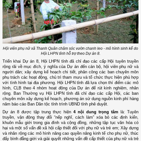
Hội viên phụ nữ xã Thanh Quân chăm sóc vườn chanh leo - mô hình sinh kế do
Hội LHPN tỉnh hỗ trợ theo Dự án 8.
Triển khai Dự án 8, Hội LHPN tỉnh đã chỉ đạo các cấp Hội tuyên truyền
rộng rãi về mục đích, ý nghĩa của Dự án đến cán bộ, hội viên phụ nữ và
người dân; xây dựng kế hoạch chi tiết, phân công các ban chuyên môn
phụ trách các hoạt động, chủ trì tham mưu và tổ chức thực hiện phù hợp
với tình hình tại địa phương. Hội LHPN tỉnh đã lựa chọn thí điểm các mô
hình, CLB theo 4 nhóm hoạt động của Dự án để rút kinh nghiệm, nhân
rộng. Ban Thường vụ Hội LHPN tỉnh đã chỉ đạo các cấp Hội, các ban
chuyên môn xây dựng kế hoạch, phương án sử dụng nguồn kinh phí hàng
năm báo cáo Ban Dân tộc tỉnh trình UBND tỉnh phê duyệt.
Dự án 8 được tập trung thực hiện
4 nội dung trọng tâm
là: Tuyên
truyền, vận động thay đổi “nếp nghĩ, cách làm” xóa bỏ các định kiến,
khuôn mẫu giới trong gia đình và cộng đồng, những tập tục văn hóa có
hại và một số vấn đề xã hội cấp thiết đối với phụ nữ và trẻ em; Xây dựng
và nhân rộng các mô hình nâng cao quyền năng kinh tế cho phụ nữ, thúc
đẩy bình đẳng giới và giải quyết những vấn đề cấp thiết của phụ nữ và trẻ