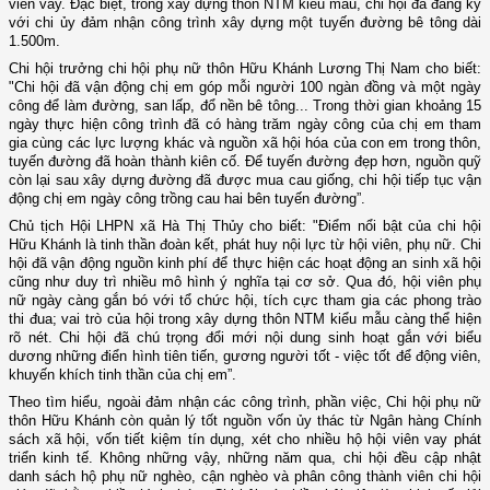
viên vay. Đặc biệt, trong xây dựng thôn NTM kiểu mẫu, chi hội đã đăng ký
với chi ủy đảm nhận công trình xây dựng một tuyến đường bê tông dài
1.500m.
Chi hội trưởng chi hội phụ nữ thôn Hữu Khánh Lương Thị Nam cho biết:
"Chi hội đã vận động chị em góp mỗi người 100 ngàn đồng và một ngày
công để làm đường, san lấp, đổ nền bê tông... Trong thời gian khoảng 15
ngày thực hiện công trình đã có hàng trăm ngày công của chị em tham
gia cùng các lực lượng khác và nguồn xã hội hóa của con em trong thôn,
tuyến đường đã hoàn thành kiên cố. Để tuyến đường đẹp hơn, nguồn quỹ
còn lại sau xây dựng đường đã được mua cau giống, chi hội tiếp tục vận
động chị em ngày công trồng cau hai bên tuyến đường”.
Chủ tịch Hội LHPN xã Hà Thị Thủy cho biết: "Điểm nổi bật của chi hội
Hữu Khánh là tinh thần đoàn kết, phát huy nội lực từ hội viên, phụ nữ. Chi
hội đã vận động nguồn kinh phí để thực hiện các hoạt động an sinh xã hội
cũng như duy trì nhiều mô hình ý nghĩa tại cơ sở. Qua đó, hội viên phụ
nữ ngày càng gắn bó với tổ chức hội, tích cực tham gia các phong trào
thi đua; vai trò của hội trong xây dựng thôn NTM kiểu mẫu càng thể hiện
rõ nét. Chi hội đã chú trọng đổi mới nội dung sinh hoạt gắn với biểu
dương những điển hình tiên tiến, gương người tốt - việc tốt để động viên,
khuyến khích tinh thần của chị em”.
Theo tìm hiểu, ngoài đảm nhận các công trình, phần việc, Chi hội phụ nữ
thôn Hữu Khánh còn quản lý tốt nguồn vốn ủy thác từ Ngân hàng Chính
sách xã hội, vốn tiết kiệm tín dụng, xét cho nhiều hộ hội viên vay phát
triển kinh tế. Không những vậy, những năm qua, chi hội đều cập nhật
danh sách hộ phụ nữ nghèo, cận nghèo và phân công thành viên chi hội