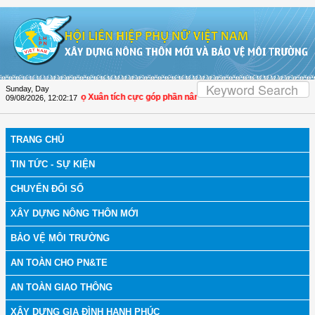
Skip to Content
Sunday, Day
a: Hội LHPN Thọ Xuân tích cực góp phần nâng cao tỷ lệ người dân tham gia bảo
09/08/2026
,
12:02:18
TRANG CHỦ
TIN TỨC - SỰ KIỆN
CHUYỂN ĐỔI SỐ
XÂY DỰNG NÔNG THÔN MỚI
BẢO VỆ MÔI TRƯỜNG
AN TOÀN CHO PN&TE
AN TOÀN GIAO THÔNG
XÂY DỰNG GIA ĐÌNH HẠNH PHÚC