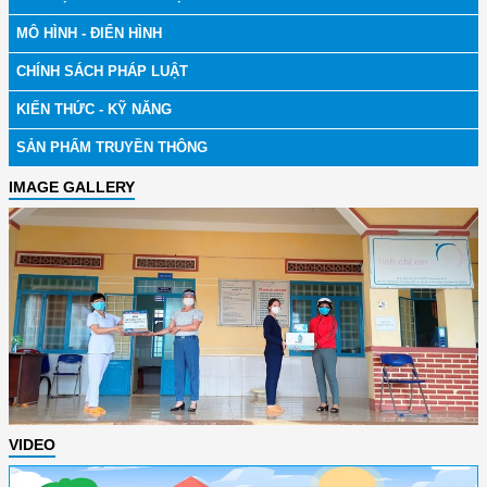
MÔ HÌNH - ĐIỂN HÌNH
CHÍNH SÁCH PHÁP LUẬT
KIẾN THỨC - KỸ NĂNG
SẢN PHẨM TRUYỀN THÔNG
IMAGE GALLERY
VIDEO