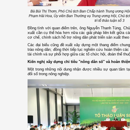
Bà Bùi Thị Thơm, Phó Chủ tịch Ban Chấp hành Trung ương Hội
Phạm Hải Hoa, Ủy viên Ban Thường vụ Trung ương Hội, Chủ tịc
trì tổ thảo luận số 3
Đồng tình với quan điểm trên, ông Nguyễn Thanh Tùng, Chủ 
xuất cần cụ thể hóa hơn nữa các giải pháp liên kết giữa cá
cơ chế, chính sách hỗ trợ nông dân phát triển sản xuất theo 
Các đại biểu cũng đề xuất xây dựng một thang điểm chung
trào nông dân; đồng thời tiếp tục nghiên cứu hoàn thiện cá
tài chính và sự phối hợp giữa các tổ chức hội, đoàn thể t
Kiến nghị xây dựng chỉ tiêu "nông dân số" và hoàn thiệ
Một trong những nội dung nhận được nhiều sự quan tâm tại
đổi số trong nông nghiệp.