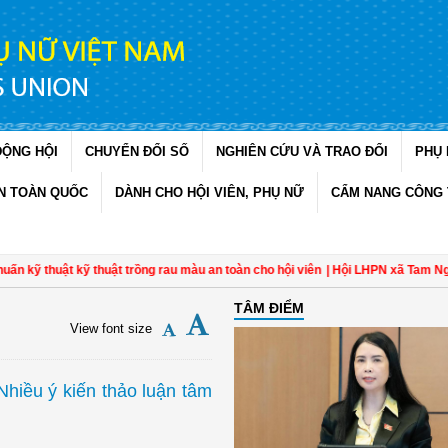
ĐỘNG HỘI
CHUYỂN ĐỔI SỐ
NGHIÊN CỨU VÀ TRAO ĐỔI
PHỤ 
N TOÀN QUỐC
DÀNH CHO HỘI VIÊN, PHỤ NỮ
CẨM NANG CÔNG 
ật kỹ thuật trồng rau màu an toàn cho hội viên
| Hội LHPN xã Tam Ngãi, Vĩnh L
TÂM ĐIỂM
View font size
Nhiều ý kiến thảo luận tâm