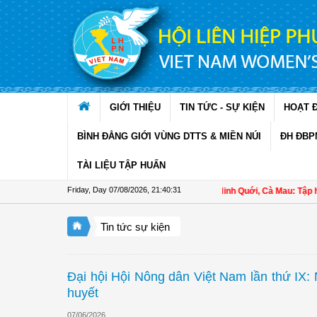
Skip to Content
GIỚI THIỆU
TIN TỨC - SỰ KIỆN
HOẠT 
BÌNH ĐẲNG GIỚI VÙNG DTTS & MIỀN NÚI
ĐH ĐBP
TÀI LIỆU TẬP HUẤN
Friday, Day 07/08/2026
,
21:40:32
Hội LHPN xã Ninh Quới, Cà Mau: Tập huấn kỹ thu
Tin tức sự kiện
Đại hội Hội Nông dân Việt Nam lần thứ IX: 
huyết
07/06/2026