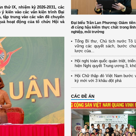
n thứ IX, nhiệm kỳ 2026-2031, các
ý kiến vào các văn kiện trình Đại
a, tập trung vào các vấn đề chuyển
 quả hoạt động của tổ chức Hội và
Đại biểu Trần Lan Phương: Giảm tiền
đi cùng hậu kiểm thực chất trong lĩn
nghiệp, môi trường
Tổng Bí thư, Chủ tịch nước Tô
vững các quyết sách, bước chu
lược của...
Hội nghị toàn quốc quán triệt, triể
hiện Nghị quyết Trung ương 3, kh
Hội Chữ thập đỏ Việt Nam bước 
kỳ mới với 3 khâu đột phá
CÁC ĐỀ ÁN