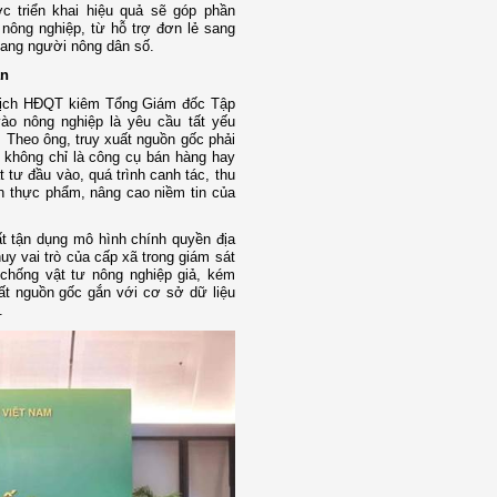
c triển khai hiệu quả sẽ góp phần
nông nghiệp, từ hỗ trợ đơn lẻ sang
 sang người nông dân số.
ản
ủ tịch HĐQT kiêm Tổng Giám đốc Tập
ào nông nghiệp là yêu cầu tất yếu
. Theo ông, truy xuất nguồn gốc phải
p, không chỉ là công cụ bán hàng hay
tư đầu vào, quá trình canh tác, thu
n thực phẩm, nâng cao niềm tin của
t tận dụng mô hình chính quyền địa
y vai trò của cấp xã trong giám sát
chống vật tư nông nghiệp giả, kém
ất nguồn gốc gắn với cơ sở dữ liệu
.