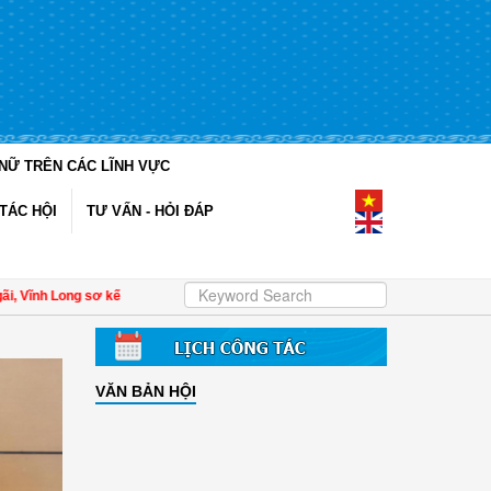
NỮ TRÊN CÁC LĨNH VỰC
TÁC HỘI
TƯ VẤN - HỎI ĐÁP
ong sơ kết công tác Hội và phong trào phụ nữ 6 tháng đầu năm 2026
| Đề án 93
VĂN BẢN HỘI