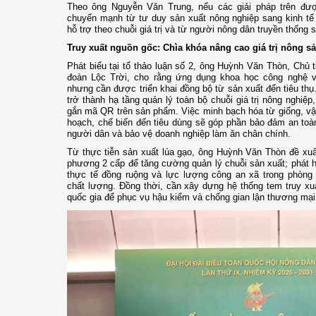
Theo ông Nguyễn Văn Trung, nếu các giải pháp trên đượ
chuyển mạnh từ tư duy sản xuất nông nghiệp sang kinh tế 
hỗ trợ theo chuỗi giá trị và từ người nông dân truyền thống
Truy xuất nguồn gốc: Chìa khóa nâng cao giá trị nông s
Phát biểu tại tổ thảo luận số 2, ông Huỳnh Văn Thòn, Ch
đoàn Lộc Trời, cho rằng ứng dụng khoa học công nghệ v
nhưng cần được triển khai đồng bộ từ sản xuất đến tiêu thụ
trở thành hạ tầng quản lý toàn bộ chuỗi giá trị nông nghiệ
gắn mã QR trên sản phẩm. Việc minh bạch hóa từ giống, vật 
hoạch, chế biến đến tiêu dùng sẽ góp phần bảo đảm an toà
người dân và bảo vệ doanh nghiệp làm ăn chân chính.
Từ thực tiễn sản xuất lúa gạo, ông Huỳnh Văn Thòn đề xuấ
phương 2 cấp để tăng cường quản lý chuỗi sản xuất; phát hu
thực tế đồng ruộng và lực lượng công an xã trong phòng 
chất lượng. Đồng thời, cần xây dựng hệ thống tem truy xu
quốc gia để phục vụ hậu kiểm và chống gian lận thương mại