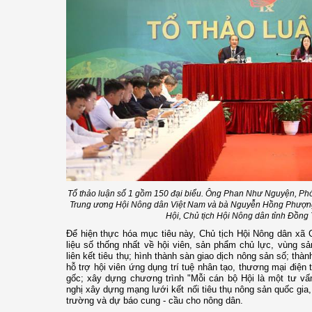
Tổ thảo luận số 1 gồm 150 đại biểu. Ông Phan Như Nguyện, Ph
Trung ương Hội Nông dân Việt Nam và bà Nguyễn Hồng Phượng
Hội, Chủ tịch Hội Nông dân tỉnh Đồng T
Để hiện thực hóa mục tiêu này, Chủ tịch Hội Nông dân xã
liệu số thống nhất về hội viên, sản phẩm chủ lực, vùng s
liên kết tiêu thụ; hình thành sàn giao dịch nông sản số; thà
hỗ trợ hội viên ứng dụng trí tuệ nhân tạo, thương mại điện 
gốc; xây dựng chương trình "Mỗi cán bộ Hội là một tư vấn
nghị xây dựng mạng lưới kết nối tiêu thụ nông sản quốc gia,
trường và dự báo cung - cầu cho nông dân.