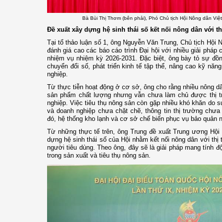
Bà Bùi Thị Thơm (bên phải), Phó Chủ tịch Hội Nông dân Việt 
Đề xuất xây dựng hệ sinh thái số kết nối nông dân với t
Tại tổ thảo luận số 1, ông Nguyễn Văn Trung, Chủ tịch Hội 
đánh giá cao các báo cáo trình Đại hội với nhiều giải pháp
nhiệm vụ nhiệm kỳ 2026-2031. Đặc biệt, ông bày tỏ sự đồn
chuyển đổi số, phát triển kinh tế tập thể, nâng cao kỹ năn
nghiệp.
Từ thực tiễn hoạt động ở cơ sở, ông cho rằng nhiều nông 
sản phẩm chất lượng nhưng vẫn chưa làm chủ được thị trư
nghiệp. Việc tiêu thụ nông sản còn gặp nhiều khó khăn do s
và doanh nghiệp chưa chặt chẽ, thông tin thị trường chưa
đó, hệ thống kho lạnh và cơ sở chế biến phục vụ bảo quản n
Từ những thực tế trên, ông Trung đề xuất Trung ương Hội
dựng hệ sinh thái số của Hội nhằm kết nối nông dân với thị
người tiêu dùng. Theo ông, đây sẽ là giải pháp mang tính 
trong sản xuất và tiêu thụ nông sản.