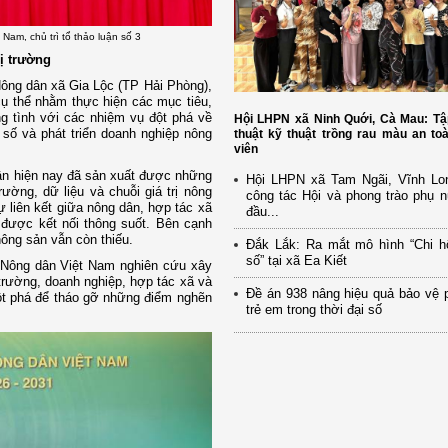
Nam, chủ trì tổ thảo luận số 3
hị trường
Nông dân xã Gia Lộc (TP Hải Phòng),
 cụ thể nhằm thực hiện các mục tiêu,
g tình với các nhiệm vụ đột phá về
Hội LHPN xã Ninh Quới, Cà Mau: Tậ
g số và phát triển doanh nghiệp nông
thuật kỹ thuật trồng rau màu an to
viên
dân hiện nay đã sản xuất được những
Hội LHPN xã Tam Ngãi, Vĩnh Lo
ờng, dữ liệu và chuỗi giá trị nông
công tác Hội và phong trào phụ 
ự liên kết giữa nông dân, hợp tác xã
đầu...
 được kết nối thông suốt. Bên cạnh
ông sản vẫn còn thiếu.
Đắk Lắk: Ra mắt mô hình “Chi h
số” tại xã Ea Kiết
 Nông dân Việt Nam nghiên cứu xây
 trường, doanh nghiệp, hợp tác xã và
Đề án 938 nâng hiệu quả bảo vệ 
đột phá để tháo gỡ những điểm nghẽn
trẻ em trong thời đại số