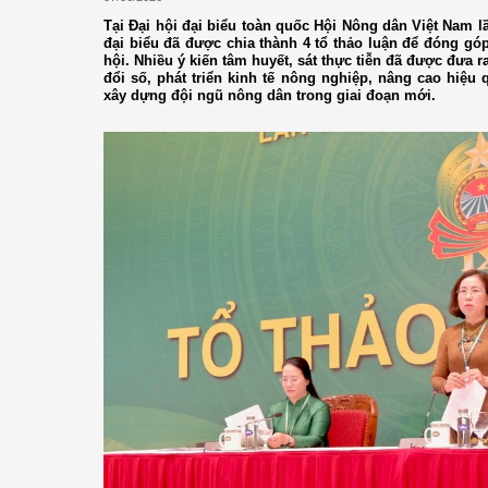
Tại Đại hội đại biểu toàn quốc Hội Nông dân Việt Nam lầ
đại biểu đã được chia thành 4 tổ thảo luận để đóng góp 
hội. Nhiều ý kiến tâm huyết, sát thực tiễn đã được đưa r
đổi số, phát triển kinh tế nông nghiệp, nâng cao hiệu
xây dựng đội ngũ nông dân trong giai đoạn mới.