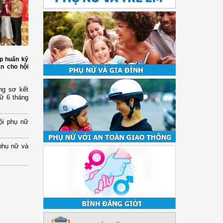
p huấn kỹ
àn cho hội
ng sơ kết
nữ 6 tháng
ội phụ nữ
phụ nữ và