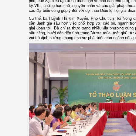
phố, các đại biểu tập trung thảo luận về báo cáo chính trị, c
kỳ VIII, những hạn chế, nguyên nhân và các giải pháp thực 
các đại biểu cũng góp ý đối với dự thảo Điều lệ Hội giai đoạ
Cụ thể, bà Huỳnh Thị Kim Xuyến, Phó Chủ tịch Hội Nông d
cần đánh giá sâu hơn việc phối hợp với các bộ, ngành tro
giai đoạn tới. Bà chỉ ra thực trạng nhiều địa phương cùng 
sầu riêng, bưởi dẫn đến tình trạng "được mùa, mất giá", từ
vai trò định hướng chung cho sự phát triển của ngành nông 