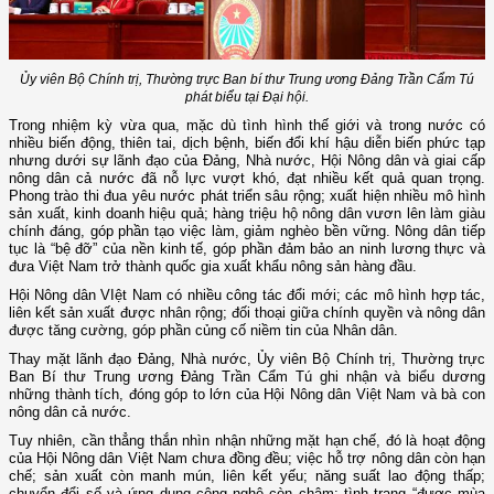
Ủy viên Bộ Chính trị, Thường trực Ban bí thư Trung ương Đảng Trần Cẩm Tú
phát biểu tại Đại hội.
Trong nhiệm kỳ vừa qua, mặc dù tình hình thế giới và trong nước có
nhiều biến động, thiên tai, dịch bệnh, biến đổi khí hậu diễn biến phức tạp
nhưng dưới sự lãnh đạo của Đảng, Nhà nước, Hội Nông dân và giai cấp
nông dân cả nước đã nỗ lực vượt khó, đạt nhiều kết quả quan trọng.
Phong trào thi đua yêu nước phát triển sâu rộng; xuất hiện nhiều mô hình
sản xuất, kinh doanh hiệu quả; hàng triệu hộ nông dân vươn lên làm giàu
chính đáng, góp phần tạo việc làm, giảm nghèo bền vững. Nông dân tiếp
tục là “bệ đỡ” của nền kinh tế, góp phần đảm bảo an ninh lương thực và
đưa Việt Nam trở thành quốc gia xuất khẩu nông sản hàng đầu.
Hội Nông dân VIệt Nam có nhiều công tác đổi mới; các mô hình hợp tác,
liên kết sản xuất được nhân rộng; đối thoại giữa chính quyền và nông dân
được tăng cường, góp phần củng cố niềm tin của Nhân dân.
Thay mặt lãnh đạo Đảng, Nhà nước, Ủy viên Bộ Chính trị, Thường trực
Ban Bí thư Trung ương Đảng Trần Cẩm Tú ghi nhận và biểu dương
những thành tích, đóng góp to lớn của Hội Nông dân Việt Nam và bà con
nông dân cả nước.
Tuy nhiên, cần thẳng thắn nhìn nhận những mặt hạn chế, đó là hoạt động
của Hội Nông dân Việt Nam chưa đồng đều; việc hỗ trợ nông dân còn hạn
chế; sản xuất còn manh mún, liên kết yếu; năng suất lao động thấp;
chuyển đổi số và ứng dụng công nghệ còn chậm; tình trạng “được mùa