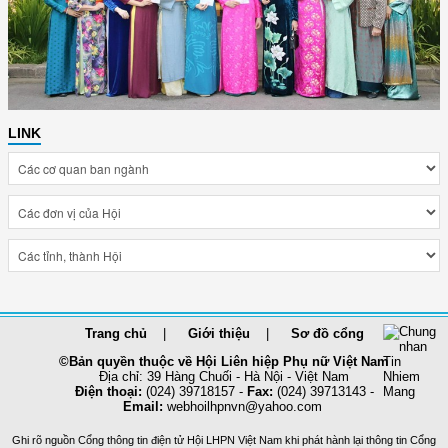
LINK
Trang chủ
Giới thiệu
Sơ đồ cổng
©Bản quyền thuộc về Hội Liên hiệp Phụ nữ Việt Nam
Địa chỉ: 39 Hàng Chuối - Hà Nội - Việt Nam
Điện thoại:
(024) 39718157 -
Fax:
(024) 39713143 -
Email:
webhoilhpnvn@yahoo.com
Ghi rõ nguồn Cổng thông tin điện tử Hội LHPN Việt Nam khi phát hành lại thông tin Cổng