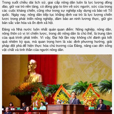
Trong suốt chiều dài lịch sử, giai cấp nông dân luôn là lực lượng đông
đảo, giữ vai trò nền tảng, có đóng góp to lớn về sức người, sức của trong
các cuộc kháng chiến, cũng như trong sự nghiệp xây dựng và bảo vệ Tổ
quốc. Ngày nay, nông dân tiếp tục khẳng định vai trò là lực lượng chiến
lược trong phát triển nông nghiệp, đảm bảo an ninh lương thực, giữ gìn
bản sắc văn hóa và ổn định xã hội.
Đảng và Nhà nước luôn nhất quán quan điểm: Nông nghiệp, nông dân,
nông thôn có vị trí chiến lược, trong đó nông dân là chủ thể, là trung tâm
của quá trình phát triển. Vì vậy, Đại hội lần này không chỉ đánh giá kết
quả nhiệm kỳ qua, mà quan trọng hơn là xác định phương hướng, giải
pháp đột phá để hiện thực hóa chủ trương của Đảng, nâng cao đời sống
vật chất và tinh thần của người nông dân.