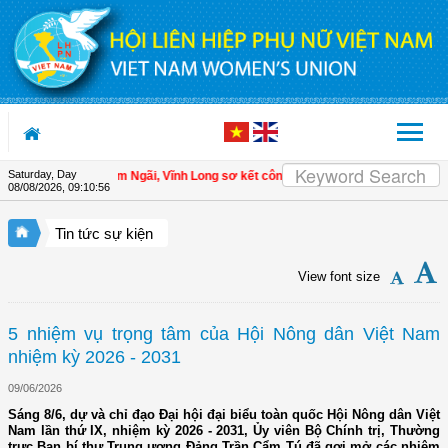
Skip to Content
Saturday, Day
Hội LHPN xã Tam Ngãi, Vĩnh Long sơ kết công tác Hội và phong trào phụ nữ 6 t
08/08/2026
,
09:10:57
Tin tức sự kiện
View font size
5 nhiệm vụ trọng tâm của Hội Nông dân Việt Nam
nhiệm kỳ 2026 - 2031
09/06/2026
Sáng 8/6, dự và chỉ đạo Đại hội đại biểu toàn quốc Hội Nông dân Việt
Nam lần thứ IX, nhiệm kỳ 2026 - 2031, Ủy viên Bộ Chính trị, Thường
trực Ban bí thư Trung ương Đảng Trần Cẩm Tú đã gợi mở các nhiệm