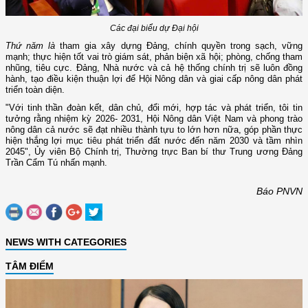
Các đại biểu dự Đại hội
Thứ năm là
tham gia xây dựng Đảng, chính quyền trong sạch, vững
mạnh; thực hiện tốt vai trò giám sát, phản biện xã hội; phòng, chống tham
nhũng, tiêu cực. Đảng, Nhà nước và cả hệ thống chính trị sẽ luôn đồng
hành, tạo điều kiện thuận lợi để Hội Nông dân và giai cấp nông dân phát
triển toàn diện.
"Với tinh thần đoàn kết, dân chủ, đổi mới, hợp tác và phát triển, tôi tin
tưởng rằng nhiệm kỳ 2026- 2031, Hội Nông dân Việt Nam và phong trào
nông dân cả nước sẽ đạt nhiều thành tựu to lớn hơn nữa, góp phần thực
hiện thắng lợi mục tiêu phát triển đất nước đến năm 2030 và tầm nhìn
2045", Ủy viên Bộ Chính trị, Thường trực Ban bí thư Trung ương Đảng
Trần Cẩm Tú nhấn mạnh.
Báo PNVN
NEWS WITH CATEGORIES
TÂM ĐIỂM