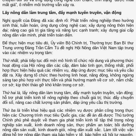
mất giá”, ô nhiễm môi trường vẫn xảy ra.
Lấy nông dân làm trung tâm, đẩy mạnh tuyên truyền, vận động
Nghị quyết của Đảng đã xác định rõ: Phát triển nông nghiệp theo hướng
sinh thái, tuần hoàn, ứng dụng công nghệ cao; xây dựng nông thôn hiện
đại; nâng cao giá trị gia tăng và năng lực cạnh tranh; xây dựng giai cấp
nông dân văn minh, phát triển toàn diện.
Để thực hiện mục tiêu đó, Ủy viên Bộ Chính trị, Thường trực Ban Bí thư
Trung ương Đảng Trần Cẩm Tú đề nghị Hội Nông dân Việt Nam tập trung
vào các nhiệm vụ trọng tâm:
Thứ nhất,
phải tiếp tục đổi mới mô hình tổ chức nội dung và phương thức
hoạt động của Hội nông dân các cấp, đảm bảo tinh gọn, thống nhất, phối
hợp thực hiện hiệu quả các nhiệm vụ, đáp ứng được mục tiêu và yêu cầu
đặt ra. Xây dựng tổ chức theo hướng linh hoạt, năng động, không ngừng
sáng tạo phù hợp với thực tiễn và phải hướng mạnh về cơ sở, nắm chắc
cơ sở; kịp thời tháo gỡ khó khăn trong cơ sở.
Thứ hai là,
lấy nông dân làm trung tâm, đẩy mạnh tuyên truyền, vận động;
hỗ trợ phát triển kinh tế nông nghiệp theo chuỗi giá trị; thúc đẩy chuyển
đổi số, nâng cao chất lượng sản phẩm, đáp ứng yêu cầu thị trường.
Thứ ba là
triển khai hiệu quả các nhiệm vụ được phân công trong thực
hiện các Chương trình mục tiêu Quốc gia, các đề án đã được Thủ tướng
Chính phủ phê duyệt về tham gia phát triển kinh tế tập thể trong nông
nghiệp sản xuất, kinh doanh nông sản, thực phẩm an toàn; bồi dưỡng
nông dân sản xuất, kinh doanh giỏi, nông dân xuất sắc. Làm tốt việc vận
động hỗ trợ nông dân tham gia bảo hiểm y tế, bảo hiểm xã hội tự nguyện,