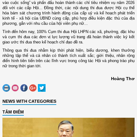
vào cuộc sống” và phấn đấu hoàn thành các chỉ tiêu nhiệm vụ năm 2026
đối với các cấp Hội... Đồng thời, các nội dung thi đua được Hội cụ thể
hóa bám sát chương trình hành động của cấp uỷ và kế hoạch phát triển
kinh tế - xã hội của UBND cùng cấp, phù hợp điều kiện đặc thù của địa
phương, gắn với nhu cầu của hội viên phụ nữ...
Tính đến hôm nay, 100% Cụm thi đua Hội LHPN các xã, phường, đặc khu
và cụm thi đua
các đơn vị lực lượng vũ trang
đã hoàn thành việc ký kết
giao ước thi đua theo kế hoạch chỉ đạo đề ra.
Thông qua thi đua nhằm kịp thời phát hiện, biểu dương, khen thưởng
những tập thể và cá nhân có thành tích xuất sắc; giới thiệu, nhân rộng
điển hình tiên tiến trên các lĩnh vực trong công tác Hội và phong trào phụ
nữ trong thời gian tới.
Hoàng Thơ
NEWS WITH CATEGORIES
TÂM ĐIỂM