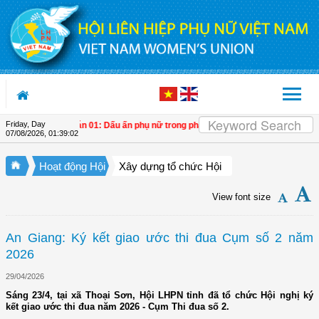
Skip to Content
Friday, Day
ngân hàng
| Đề án 01: Dấu ấn phụ nữ trong phát triển kinh tế tập thể giai đoạn 20
07/08/2026
,
01:39:03
Hoạt động Hội
Xây dựng tổ chức Hội
View font size
An Giang: Ký kết giao ước thi đua Cụm số 2 năm
2026
29/04/2026
Sáng 23/4, tại xã Thoại Sơn, Hội LHPN tỉnh đã tổ chức Hội nghị ký
kết giao ước thi đua năm 2026 - Cụm Thi đua số 2.