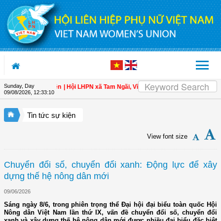
Skip to Content
Sunday, Day
àn cho hội viên
| Hội LHPN xã Tam Ngãi, Vĩnh Long sơ kết công tác Hội và pho
09/08/2026
,
12:33:11
Tin tức sự kiện
View font size
Chuyển đổi số, chuyển đổi xanh: Động lực để xây
dựng thế hệ nông dân mới
09/06/2026
Sáng ngày 8/6, trong phiên trọng thể Đại hội đại biểu toàn quốc Hội
Nông dân Việt Nam lần thứ IX, vấn đề chuyển đổi số, chuyển đổi
xanh và xây dựng thế hệ nông dân mới được nhiều đại biểu đặc biệt