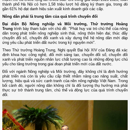
thành phố Hà Nội có hơn 1,58 triệu lượt hộ đăng ký tham gia, trong đó
gần 61% hộ đạt danh hiệu sản xuất kinh doanh giỏi các cấp.
Nông dân phải là trung tâm của quá trình chuyển đổi
Đại diện Bộ Nông nghiệp và Môi trường, Thứ trưởng Hoàng
Trung
trình bày tham luận với chủ đề: "Phát huy vai trò chủ thể của nông
dân trong phát triển nông nghiệp sinh thái, nông thôn hiện đại; thúc đẩy
chuyển đổi số, chuyển đổi xanh và xây dựng thế hệ nông dân mới đáp
ứng yêu cầu phát triển đất nước trong kỷ nguyên mới".
Theo Thứ trưởng Hoàng Trung, Nghị quyết Đại hội XIV của Đảng đã xác
định khoa học công nghệ, đổi mới sáng tạo, chuyển đổi số, chuyển đổi
xanh và phát triển nguồn nhân lực chất lượng cao là những động lực chủ
yếu cho tăng trưởng trong giai đoạn phát triển mới của đất nước.
Đối với ngành Nông nghiệp và Môi trường, đây không chỉ là định hướng
phát triển mà còn là yêu cầu cấp thiết nhằm nâng cao năng suất, chất
lượng, hiệu quả và sức cạnh tranh của nền nông nghiệp Việt Nam. Trong
bối cảnh đó, người nông dân không chỉ là đối tượng thụ hưởng mà phải
thực sự trở thành trung tâm, chủ thể và động lực của quá trình chuyển
đổi.