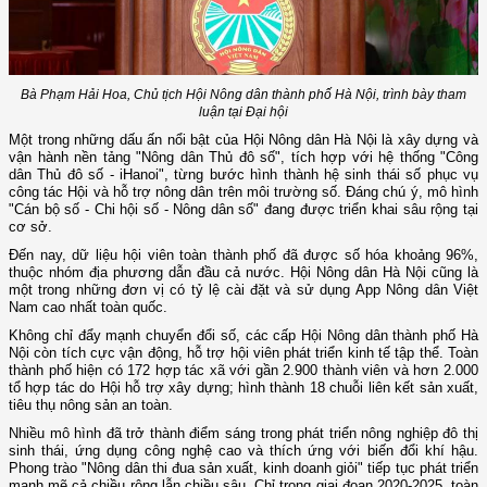
Bà Phạm Hải Hoa, Chủ tịch Hội Nông dân thành phố Hà Nội, trình bày tham
luận tại Đại hội
Một trong những dấu ấn nổi bật của Hội Nông dân Hà Nội là xây dựng và
vận hành nền tảng "Nông dân Thủ đô số", tích hợp với hệ thống "Công
dân Thủ đô số - iHanoi", từng bước hình thành hệ sinh thái số phục vụ
công tác Hội và hỗ trợ nông dân trên môi trường số. Đáng chú ý, mô hình
"Cán bộ số - Chi hội số - Nông dân số" đang được triển khai sâu rộng tại
cơ sở.
Đến nay, dữ liệu hội viên toàn thành phố đã được số hóa khoảng 96%,
thuộc nhóm địa phương dẫn đầu cả nước. Hội Nông dân Hà Nội cũng là
một trong những đơn vị có tỷ lệ cài đặt và sử dụng App Nông dân Việt
Nam cao nhất toàn quốc.
Không chỉ đẩy mạnh chuyển đổi số, các cấp Hội Nông dân thành phố Hà
Nội còn tích cực vận động, hỗ trợ hội viên phát triển kinh tế tập thể. Toàn
thành phố hiện có 172 hợp tác xã với gần 2.900 thành viên và hơn 2.000
tổ hợp tác do Hội hỗ trợ xây dựng; hình thành 18 chuỗi liên kết sản xuất,
tiêu thụ nông sản an toàn.
Nhiều mô hình đã trở thành điểm sáng trong phát triển nông nghiệp đô thị
sinh thái, ứng dụng công nghệ cao và thích ứng với biến đổi khí hậu.
Phong trào "Nông dân thi đua sản xuất, kinh doanh giỏi" tiếp tục phát triển
mạnh mẽ cả chiều rộng lẫn chiều sâu. Chỉ trong giai đoạn 2020-2025, toàn