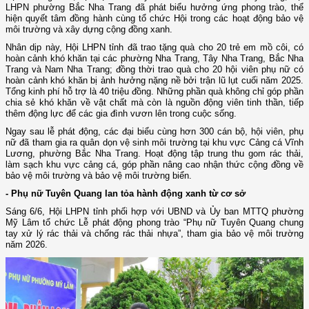
LHPN phường Bắc Nha Trang đã phát biểu hưởng ứng phong trào, thể
hiện quyết tâm đồng hành cùng tổ chức Hội trong các hoạt động bảo vệ
môi trường và xây dựng cộng đồng xanh.
Nhân dịp này, Hội LHPN tỉnh đã trao tặng quà cho 20 trẻ em mồ côi, có
hoàn cảnh khó khăn tại các phường Nha Trang, Tây Nha Trang, Bắc Nha
Trang và Nam Nha Trang; đồng thời trao quà cho 20 hội viên phụ nữ có
hoàn cảnh khó khăn bị ảnh hưởng nặng nề bởi trận lũ lụt cuối năm 2025.
Tổng kinh phí hỗ trợ là 40 triệu đồng. Những phần quà không chỉ góp phần
chia sẻ khó khăn về vật chất mà còn là nguồn động viên tinh thần, tiếp
thêm động lực để các gia đình vươn lên trong cuộc sống.
Ngay sau lễ phát động, các đại biểu cùng hơn 300 cán bộ, hội viên, phụ
nữ đã tham gia ra quân dọn vệ sinh môi trường tại khu vực Cảng cá Vĩnh
Lương, phường Bắc Nha Trang. Hoạt động tập trung thu gom rác thải,
làm sạch khu vực cảng cá, góp phần nâng cao nhận thức cộng đồng về
bảo vệ môi trường và bảo vệ môi trường biển.
- Phụ nữ Tuyên Quang lan tỏa hành động xanh từ cơ sở
Sáng 6/6, Hội LHPN tỉnh phối hợp với UBND và Ủy ban MTTQ phường
Mỹ Lâm tổ chức Lễ phát động phong trào “Phụ nữ Tuyên Quang chung
tay xử lý rác thải và chống rác thải nhựa”, tham gia bảo vệ môi trường
năm 2026.