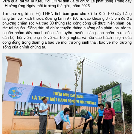
Vừa qua, tại xã Ia Krêl, Hội LHPN tỉnh đã tổ chức Lễ phát động Trồng cây
- Hưởng ứng Ngày môi trường thế giới, năm 2026.
Tại chương trình, Hội LHPN tỉnh bàn giao cho xã Ia Krêl 100 cây bằng
lăng tím với kích thước đường kính 9 - 10cm, cao khoảng 3 - 3,5m để địa
phương chăm sóc và trao 30 thùng rác công cộng để thực hiện phân loại
rác tại nguồn. Đồng thời tổ chức truyền thông hướng dẫn phân loại rác tại
nguồn nhằm đẩy mạnh công tác tuyên truyền, nâng cao nhận thức của
cán bộ, hội viên, phụ nữ về vai trò, ý nghĩa và nêu cao trách nhiệm của
cộng đồng trong tham gia bảo vệ môi trường sinh thái, bảo vệ môi trường
sống của chính chúng ta.