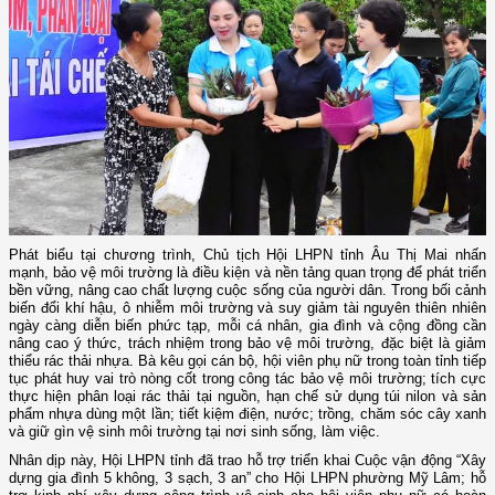
Phát biểu tại chương trình, Chủ tịch Hội LHPN tỉnh Âu Thị Mai nhấn
mạnh, bảo vệ môi trường là điều kiện và nền tảng quan trọng để phát triển
bền vững, nâng cao chất lượng cuộc sống của người dân. Trong bối cảnh
biến đổi khí hậu, ô nhiễm môi trường và suy giảm tài nguyên thiên nhiên
ngày càng diễn biến phức tạp, mỗi cá nhân, gia đình và cộng đồng cần
nâng cao ý thức, trách nhiệm trong bảo vệ môi trường, đặc biệt là giảm
thiểu rác thải nhựa. Bà kêu gọi cán bộ, hội viên phụ nữ trong toàn tỉnh tiếp
tục phát huy vai trò nòng cốt trong công tác bảo vệ môi trường; tích cực
thực hiện phân loại rác thải tại nguồn, hạn chế sử dụng túi nilon và sản
phẩm nhựa dùng một lần; tiết kiệm điện, nước; trồng, chăm sóc cây xanh
và giữ gìn vệ sinh môi trường tại nơi sinh sống, làm việc.
Nhân dịp này, Hội LHPN tỉnh đã trao hỗ trợ triển khai Cuộc vận động “Xây
dựng gia đình 5 không, 3 sạch, 3 an” cho Hội LHPN phường Mỹ Lâm; hỗ