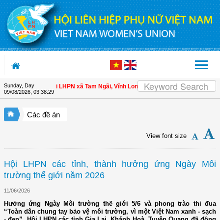
Skip to Content
Sunday, Day
hội viên
| Hội LHPN xã Tam Ngãi, Vĩnh Long sơ kết công tác Hội và phong trào
09/08/2026
,
03:38:30
Các đề án
View font size
Hội LHPN các tỉnh, thành hưởng ứng Ngày Môi
trường thế giới năm 2026
11/06/2026
Hưởng ứng Ngày Môi trường thế giới 5/6 và phong trào thi đua
“Toàn dân chung tay bảo vệ môi trường, vì một Việt Nam xanh - sạch
- đẹp”, Hội LHPN các tỉnh Gia Lai, Khánh Hoà, Tuyên Quang đã đồng