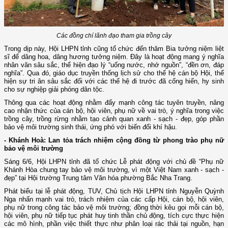
Các đồng chí lãnh đạo tham gia trồng cây
Trong dịp này, Hội LHPN tỉnh cũng tổ chức đến thăm Bia tưởng niệm liệt
sĩ để dâng hoa, dâng hương tưởng niệm. Đây là hoạt động mang ý nghĩa
nhân văn sâu sắc, thể hiện đạo lý “uống nước, nhớ nguồn”, “đền ơn, đáp
nghĩa”. Qua đó, giáo dục truyền thống lịch sử cho thế hệ cán bộ Hội, thể
hiện sự tri ân sâu sắc đối với các thế hệ đi trước đã cống hiến, hy sinh
cho sự nghiệp giải phóng dân tộc.
Thông qua các hoạt động nhằm đẩy mạnh công tác tuyên truyền, nâng
cao nhận thức của cán bộ, hội viên, phụ nữ về vai trò, ý nghĩa trong việc
trồng cây, trồng rừng nhằm tạo cảnh quan xanh - sạch - đẹp, góp phần
bảo vệ môi trường sinh thái, ứng phó với biến đổi khí hậu.
- Khánh Hoà: Lan tỏa trách nhiệm cộng đồng từ phong trào phụ nữ
bảo vệ môi trường
Sáng 6/6, Hội LHPN tỉnh đã tổ chức Lễ phát động với chủ đề “Phụ nữ
Khánh Hòa chung tay bảo vệ môi trường, vì một Việt Nam xanh - sạch -
đẹp” tại Hội trường Trung tâm Văn hóa phường Bắc Nha Trang.
Phát biểu tại lễ phát động, TUV, Chủ tịch Hội LHPN tỉnh Nguyễn Quỳnh
Nga nhấn mạnh vai trò, trách nhiệm của các cấp Hội, cán bộ, hội viên,
phụ nữ trong công tác bảo vệ môi trường; đồng thời kêu gọi mỗi cán bộ,
hội viên, phụ nữ tiếp tục phát huy tinh thần chủ động, tích cực thực hiện
các mô hình, phần việc thiết thực như phân loại rác thải tại nguồn, hạn