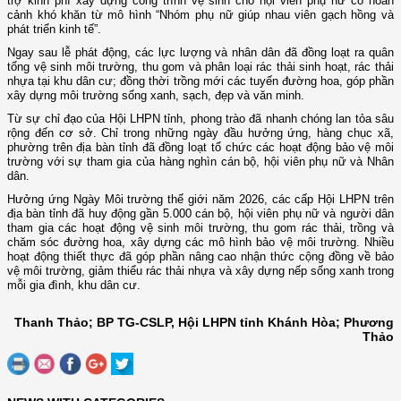
trợ kinh phí xây dựng công trình vệ sinh cho hội viên phụ nữ có hoàn
cảnh khó khăn từ mô hình “Nhóm phụ nữ giúp nhau viên gạch hồng và
phát triển kinh tế”.
Ngay sau lễ phát động, các lực lượng và nhân dân đã đồng loạt ra quân
tổng vệ sinh môi trường, thu gom và phân loại rác thải sinh hoạt, rác thải
nhựa tại khu dân cư; đồng thời trồng mới các tuyến đường hoa, góp phần
xây dựng môi trường sống xanh, sạch, đẹp và văn minh.
Từ sự chỉ đạo của Hội LHPN tỉnh, phong trào đã nhanh chóng lan tỏa sâu
rộng đến cơ sở. Chỉ trong những ngày đầu hưởng ứng, hàng chục xã,
phường trên địa bàn tỉnh đã đồng loạt tổ chức các hoạt động bảo vệ môi
trường với sự tham gia của hàng nghìn cán bộ, hội viên phụ nữ và Nhân
dân.
Hưởng ứng Ngày Môi trường thế giới năm 2026, các cấp Hội LHPN trên
địa bàn tỉnh đã huy động gần 5.000 cán bộ, hội viên phụ nữ và người dân
tham gia các hoạt động vệ sinh môi trường, thu gom rác thải, trồng và
chăm sóc đường hoa, xây dựng các mô hình bảo vệ môi trường. Nhiều
hoạt động thiết thực đã góp phần nâng cao nhận thức cộng đồng về bảo
vệ môi trường, giảm thiểu rác thải nhựa và xây dựng nếp sống xanh trong
mỗi gia đình, khu dân cư.
Thanh Thảo; BP TG-CSLP, Hội LHPN tỉnh Khánh Hòa; Phương
Thảo