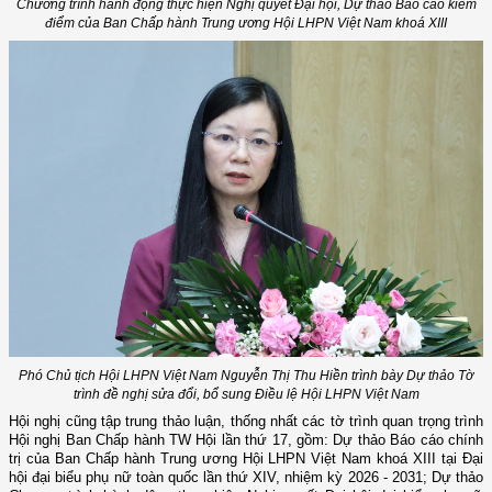
Chương trình hành động thực hiện Nghị quyết Đại hội, Dự thảo Báo cáo kiểm
điểm của Ban Chấp hành Trung ương Hội LHPN Việt Nam khoá XIII
Phó Chủ tịch Hội LHPN Việt Nam Nguyễn Thị Thu Hiền trình bày Dự thảo Tờ
trình đề nghị sửa đổi, bổ sung Điều lệ Hội LHPN Việt Nam
Hội nghị cũng tập trung thảo luận, thống nhất các tờ trình quan trọng trình
Hội nghị Ban Chấp hành TW Hội lần thứ 17, gồm: Dự thảo Báo cáo chính
trị của Ban Chấp hành Trung ương Hội LHPN Việt Nam khoá XIII tại Đại
hội đại biểu phụ nữ toàn quốc lần thứ XIV, nhiệm kỳ 2026 - 2031; Dự thảo