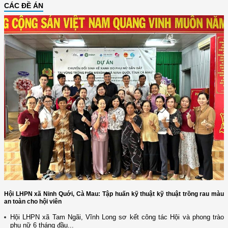
CÁC ĐỀ ÁN
Hội LHPN xã Ninh Quới, Cà Mau: Tập huấn kỹ thuật kỹ thuật trồng rau màu
an toàn cho hội viên
Hội LHPN xã Tam Ngãi, Vĩnh Long sơ kết công tác Hội và phong trào
phụ nữ 6 tháng đầu...