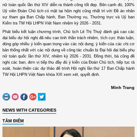
nữ toàn quốc lần thứ XIV diễn ra thành công tốt đẹp. Bên cạnh đó, 100%
Uỷ viên Đoàn Chủ tịch có mặt tại hộin nghị cũng nhất trí với
Đề án nhân
sự tham gia Ban Chấp hành, Ban Thường vụ, Thường trực và Uỷ ban
Kiểm tra TW
Hội LHPN Việt Nam nhiệm kỳ 2026
-
2031
.
Phát biểu kết luận chương
trình
, Chủ tịch Lê
Thị Thuỷ
đánh giá cao các
đại biểu dự hội nghị đã nêu cao tinh thần trách nhiệm, tích cực thảo luận,
đóng góp nhiều ý kiến quan trọng vào các nội dung; ý kiến của các chị cơ
bản thống nhất với các nội dung về công tác chuẩn bị Đại hội đại biểu phụ
nữ toàn quốc lần thứ XIV, nhiệm kỳ 2026 - 2031. Đồng thời, bà cũng
đề
nghị các ban, đơn vị tiếp thu đầy đủ ý kiến của Đoàn Chủ tịch, tiếp tục rà
soát, hoàn thiện các dự thảo để trình Hội nghị lần thứ 1
7
Ban Chấp hành
TW Hội LHPN Việt Nam khóa XIII xem xét, quyết định.
Minh Trang
NEWS WITH CATEGORIES
TÂM ĐIỂM