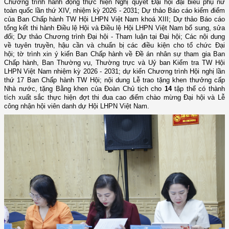
Chương trình hành động thực hiện Nghị quyết Đại hội đại biểu phụ nữ
toàn quốc lần thứ XIV, nhiệm kỳ 2026 - 2031; Dự thảo Báo cáo kiểm điểm
của Ban Chấp hành TW Hội LHPN Việt Nam khoá XIII; Dự thảo Báo cáo
tổng kết thi hành Điều lệ Hội và Điều lệ Hội LHPN Việt Nam bổ sung, sửa
đổi; Dự thảo Chương trình Đại hội - Tham luận tại Đại hội; Các nội dung
về tuyên truyền, hậu cần và chuẩn bị các điều kiện cho tổ chức Đại
hội; tờ trình xin ý kiến Ban Chấp hành về Đề án nhân sự tham gia Ban
Chấp hành, Ban Thường vụ, Thường trực và Uỷ ban Kiểm tra TW Hội
LHPN Việt Nam nhiệm kỳ 2026 - 2031; dự kiến Chương trình Hội nghị lần
thứ 17 Ban Chấp hành TW Hội; nội dung Lễ trao tặng khen thưởng cấp
Nhà nước, tặng Bằng khen của Đoàn Chủ tịch cho
14
tập thể có thành
tích xuất sắc thực hiện đợt thi đua cao điểm chào mừng Đại hội và Lễ
công nhận hội viên danh dự Hội LHPN Việt Nam.