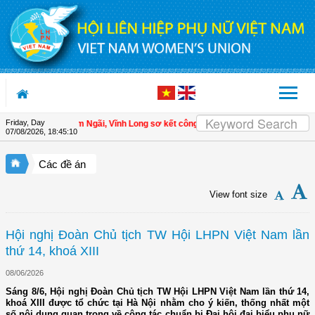
Skip to Content
Friday, Day
LHPN xã Tam Ngãi, Vĩnh Long sơ kết công tác Hội và phong trào phụ nữ 6 tháng
07/08/2026
,
18:45:12
Các đề án
View font size
Hội nghị Đoàn Chủ tịch TW Hội LHPN Việt Nam lần
thứ 14, khoá XIII
08/06/2026
Sáng 8/6, Hội nghị Đoàn Chủ tịch TW Hội LHPN Việt Nam lần thứ 14,
khoá XIII được tổ chức tại Hà Nội nhằm cho ý kiến, thống nhất một
số nội dung quan trọng về công tác chuẩn bị Đại hội đại biểu phụ nữ