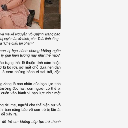
hái và mẹ kế Nguyễn Võ Quỳnh Trang bạo
 tuyên án tử hình, còn Thái lĩnh tổng
à “Che giấu tội phạm”.
t con bị bạo hành nhưng không ngăn
lý giải hiện tượng này như thế nào?
 trạng thái lệ thuộc tình cảm hoặc
ợ bị bỏ rơi, sợ mất chỗ dựa nên dần
là xem những hành vi sai trái, độc
g đang là nạn nhân của bạo lực tinh
 trường độc hại, con người có thể bị
ị cuốn vào hành vi bạo lực như một
 người mẹ, người cha thể hiện sự vô
i bản năng bảo vệ con trẻ bị lấn át
 dễ xảy ra.
 để trẻ em không tiếp tục trở thành