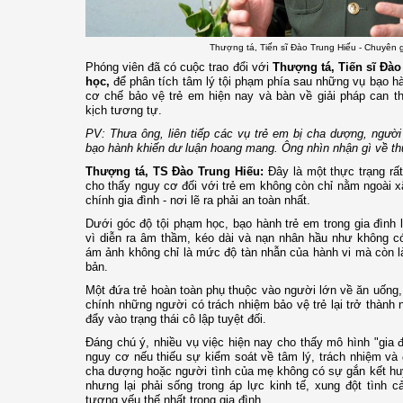
Thượng tá, Tiến sĩ Đào Trung Hiếu - Chuyên 
Phóng viên đã có cuộc trao đổi với
Thượng tá, Tiến sĩ Đào
học,
để phân tích tâm lý tội phạm phía sau những vụ bạo hàn
cơ chế bảo vệ trẻ em hiện nay và bàn về giải pháp can 
kịch tương tự.
PV: Thưa ông, liên tiếp các vụ trẻ em bị cha dượng, ngườ
bạo hành khiến dư luận hoang mang. Ông nhìn nhận gì về th
Thượng tá, TS Đào Trung Hiếu:
Đây là một thực trạng rấ
cho thấy nguy cơ đối với trẻ em không còn chỉ nằm ngoài xã
chính gia đình - nơi lẽ ra phải an toàn nhất.
Dưới góc độ tội phạm học, bạo hành trẻ em trong gia đình 
vì diễn ra âm thầm, kéo dài và nạn nhân hầu như không có
ám ảnh không chỉ là mức độ tàn nhẫn của hành vi mà còn là
bản.
Một đứa trẻ hoàn toàn phụ thuộc vào người lớn về ăn uống
chính những người có trách nhiệm bảo vệ trẻ lại trở thành 
đẩy vào trạng thái cô lập tuyệt đối.
Đáng chú ý, nhiều vụ việc hiện nay cho thấy mô hình "gia đ
nguy cơ nếu thiếu sự kiểm soát về tâm lý, trách nhiệm và
cha dượng hoặc người tình của mẹ không có sự gắn kết huy
nhưng lại phải sống trong áp lực kinh tế, xung đột tình cả
tượng yếu thế nhất trong gia đình.