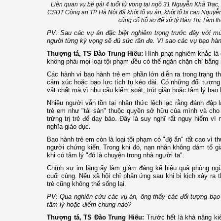
Liên quan vụ bé gái 4 tuổi tử vong tại ngõ 31 Nguyễn Khả Trạc
CSĐT Công an TP Hà Nội đã khởi tố vụ án, khởi tố bị can Nguyễn 
củng cố hồ sơ để xử lý Bàn Thị Tâm th
PV: Sau các vụ án đặc biệt nghiêm trọng trước đây với mứ
người từng kỳ vọng sẽ đủ sức răn đe. Vì sao các vụ bạo hành
Thượng tá, TS Đào Trung Hiếu:
Hình phạt nghiêm khắc là 
không phải mọi loại tội phạm đều có thể ngăn chặn chỉ bằng 
Các hành vi bạo hành trẻ em phần lớn diễn ra trong trạng t
cảm xúc hoặc bạo lực tích tụ kéo dài. Có những đối tượng
vật chất mà vì nhu cầu kiểm soát, trút giận hoặc tâm lý bạo 
Nhiều người vẫn tồn tại nhận thức lệch lạc rằng đánh đập
trẻ em như "tài sản" thuộc quyền sở hữu của mình và cho
trừng trị trẻ để dạy bảo. Đây là suy nghĩ rất nguy hiểm v
nghĩa giáo dục.
Bạo hành trẻ em còn là loại tội phạm có "độ ẩn" rất cao vì th
người chứng kiến. Trong khi đó, nạn nhân không dám tố g
khi có tâm lý "đó là chuyện trong nhà người ta".
Chính sự im lặng ấy làm giảm đáng kể hiệu quả phòng ngừ
cuối cùng. Nếu xã hội chỉ phản ứng sau khi bi kịch xảy ra
trẻ cũng không thể sống lại.
PV: Qua nghiên cứu các vụ án, ông thấy các đối tượng bạo
tâm lý hoặc điểm chung nào?
Thượng tá, TS Đào Trung Hiếu:
Trước hết là khả năng k