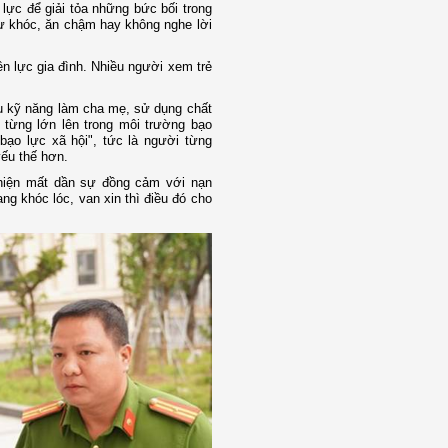
lực để giải tỏa những bức bối trong
hư khóc, ăn chậm hay không nghe lời
n lực gia đình. Nhiều người xem trẻ
iếu kỹ năng làm cha mẹ, sử dụng chất
 từng lớn lên trong môi trường bạo
 bạo lực xã hội", tức là người từng
yếu thế hơn.
 hiện mất dần sự đồng cảm với nạn
ng khóc lóc, van xin thì điều đó cho