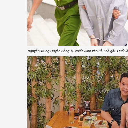
Nguyễn Trung Huyên đóng 10 chiếc đinh vào đầu bé gái 3 tuổi là 