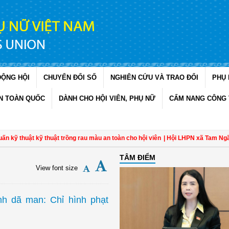
ĐỘNG HỘI
CHUYỂN ĐỔI SỐ
NGHIÊN CỨU VÀ TRAO ĐỔI
PHỤ 
N TOÀN QUỐC
DÀNH CHO HỘI VIÊN, PHỤ NỮ
CẨM NANG CÔNG 
ật kỹ thuật trồng rau màu an toàn cho hội viên
| Hội LHPN xã Tam Ngãi, Vĩnh 
TÂM ĐIỂM
View font size
nh dã man: Chỉ hình phạt