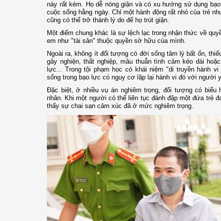
này rất kém. Họ dễ nóng giận và có xu hướng sử dụng bạo 
cuộc sống hằng ngày. Chỉ một hành động rất nhỏ của trẻ n
cũng có thể trở thành lý do để họ trút giận.
Một điểm chung khác là sự lệch lạc trong nhận thức về quyề
em như "tài sản" thuộc quyền sở hữu của mình.
Ngoài ra, không ít đối tượng có đời sống tâm lý bất ổn, th
gây nghiện, thất nghiệp, mâu thuẫn tình cảm kéo dài hoặc
lực... Trong tội phạm học có khái niệm "di truyền hành vi
sống trong bạo lực có nguy cơ lặp lại hành vi đó với người 
Đặc biệt, ở nhiều vụ án nghiêm trọng, đối tượng có biểu
nhân. Khi một người có thể liên tục đánh đập một đứa trẻ đa
thấy sự chai sạn cảm xúc đã ở mức nghiêm trọng.