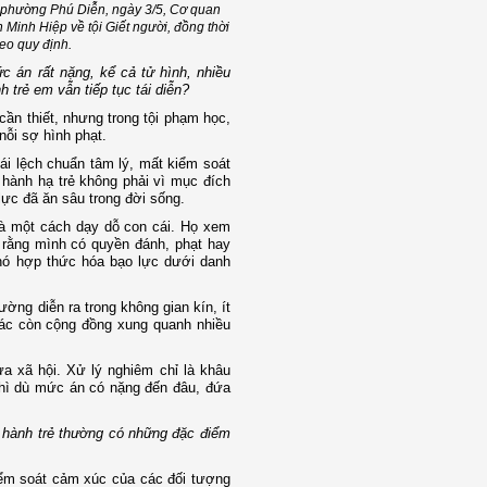
, phường Phú Diễn, ngày 3/5, Cơ quan
Minh Hiệp về tội Giết người, đồng thời
eo quy định.
c án rất nặng, kể cả tử hình, nhiều
 trẻ em vẫn tiếp tục tái diễn?
cần thiết, nhưng trong tội phạm học,
nỗi sợ hình phạt.
hái lệch chuẩn tâm lý, mất kiểm soát
 hành hạ trẻ không phải vì mục đích
lực đã ăn sâu trong đời sống.
 là một cách dạy dỗ con cái. Họ xem
 rằng mình có quyền đánh, phạt hay
ì nó hợp thức hóa bạo lực dưới danh
ường diễn ra trong không gian kín, ít
iác còn cộng đồng xung quanh nhiều
a xã hội. Xử lý nghiêm chỉ là khâu
 thì dù mức án có nặng đến đâu, đứa
 hành trẻ thường có những đặc điểm
iểm soát cảm xúc của các đối tượng