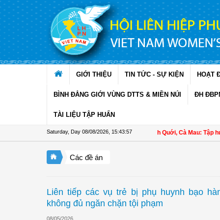
Skip to Content
GIỚI THIỆU
TIN TỨC - SỰ KIỆN
HOẠT 
BÌNH ĐẲNG GIỚI VÙNG DTTS & MIỀN NÚI
ĐH ĐBP
TÀI LIỆU TẬP HUẤN
Saturday, Day 08/08/2026
,
15:43:58
Hội LHPN xã Ninh Quới, Cà Mau: Tập huấn kỹ thu
Các đề án
Liên tiếp các vụ trẻ bị phụ huynh bạo hà
không đủ ngăn chặn tội phạm
08/05/2026