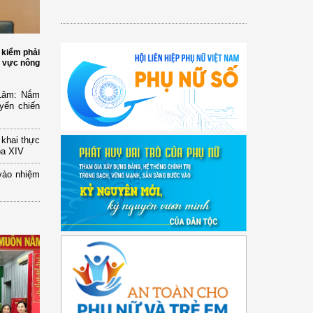
 kiểm phải
h vực nông
 Lâm: Nắm
yển chiến
n khai thực
óa XIV
vào nhiệm