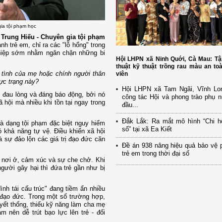
gia tội phạm học
 Trung Hiếu - Chuyên gia tội phạm
h trẻ em, chỉ ra các "lỗ hổng" trong
thiệp sớm nhằm ngăn chặn những bi
Hội LHPN xã Ninh Quới, Cà Mau: Tậ
thuật kỹ thuật trồng rau màu an to
i tình của mẹ hoặc chính người thân
viên
ực trạng này?
Hội LHPN xã Tam Ngãi, Vĩnh Lo
t đau lòng và đáng báo động, bởi nó
công tác Hội và phong trào phụ 
 hội mà nhiều khi tồn tại ngay trong
đầu...
Đắk Lắk: Ra mắt mô hình “Chi h
là dạng tội phạm đặc biệt nguy hiểm
số” tại xã Ea Kiết
 khả năng tự vệ. Điều khiến xã hội
 sự đảo lộn các giá trị đạo đức căn
Đề án 938 nâng hiệu quả bảo vệ 
trẻ em trong thời đại số
, nơi ở, cảm xúc và sự che chở. Khi
người gây hại thì đứa trẻ gần như bị
ình tái cấu trúc" đang tiềm ẩn nhiều
 đạo đức. Trong một số trường hợp,
ết thống, thiếu kỹ năng làm cha mẹ
m nên dễ trút bạo lực lên trẻ - đối