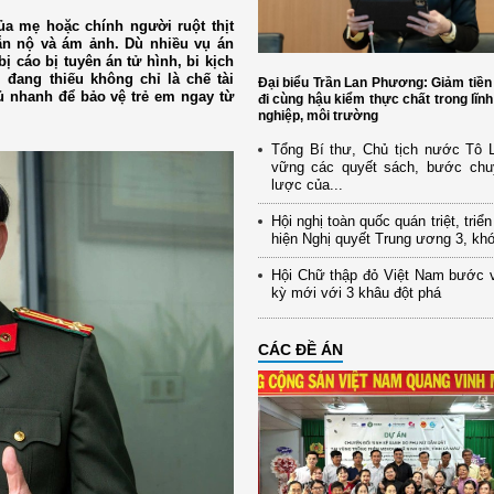
ủa mẹ hoặc chính người ruột thịt
ẫn nộ và ám ảnh. Dù nhiều vụ án
ị cáo bị tuyên án tử hình, bi kịch
i đang thiếu không chỉ là chế tài
Đại biểu Trần Lan Phương: Giảm tiền
ủ nhanh để bảo vệ trẻ em ngay từ
đi cùng hậu kiểm thực chất trong lĩn
nghiệp, môi trường
Tổng Bí thư, Chủ tịch nước Tô
vững các quyết sách, bước chu
lược của...
Hội nghị toàn quốc quán triệt, triể
hiện Nghị quyết Trung ương 3, kh
Hội Chữ thập đỏ Việt Nam bước 
kỳ mới với 3 khâu đột phá
CÁC ĐỀ ÁN