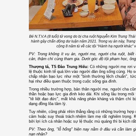
Bé N.T.V.A (8 tuổi) tử vong do bị cha ruột Nguyễn Kim Trung T
hành gây chấn động dư luận năm 2021. Trong vụ án này, Trang bị
cộng 8 năm tù về các tội “Hành hạ người khác” v
PV: Trong không ít vụ án, người mẹ, người cha ruột, biế
cản, thậm chí cùng tham gia. Dưới góc độ tội phạm học, ông 
Thượng tá, TS Đào Trung Hiếu:
Có những người mẹ rơi vào
lệ thuộc kinh tế quá lớn vào người đàn ông sống cùng. Họ s
chấp nhận bạo lực như một "bình thường lệch chuẩn", tức 
hại như điều quen thuộc trong cuộc sống gia đình.
Trong nhiều trường hợp, bản thân người mẹ, người cha cũn
thần hoặc bạo lực gia đình kéo dài. Khi sống lâu trong môi
"tê liệt đạo đức", mất khả năng phản kháng và thậm chí b
dạng đồng lõa tâm lý.
Tuy nhiên, cũng phải nhìn thẳng rằng có những trường hợp
cảm hoặc suy thoái trách nhiệm làm mẹ rất nghiêm trọng. Kh
bởi lợi ích cá nhân hoặc sự lệ thuộc mù quáng thì bi kịch rất
PV: Theo ông, "lỗ hổng" hiện nay nằm ở đâu và cần làm gì
nạn nhân?