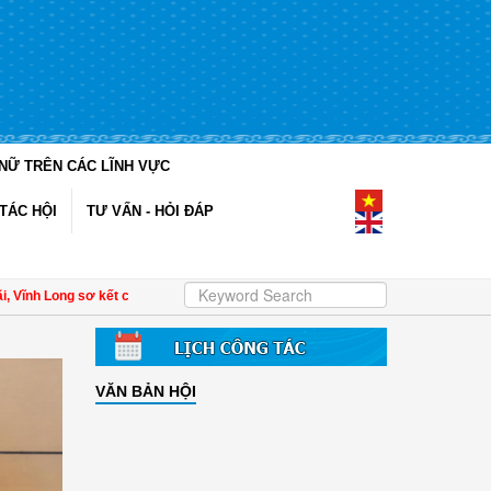
NỮ TRÊN CÁC LĨNH VỰC
TÁC HỘI
TƯ VẤN - HỎI ĐÁP
Long sơ kết công tác Hội và phong trào phụ nữ 6 tháng đầu năm 2026
| Đề án 9
VĂN BẢN HỘI