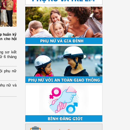
p huấn kỹ
àn cho hội
ng sơ kết
nữ 6 tháng
ội phụ nữ
phụ nữ và