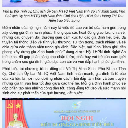
Phó Bí thư Tỉnh ủy, Chủ tịch Ủy ban MTTQ Việt Nam tỉnh
Võ Thị Minh Sinh
; Phó
Chủ tịch Ủy ban MTTQ Việt Nam tỉnh, Chủ tịch Hội LHPN tỉnh
Hoàng Thị Thu
Hiền
trao biểu trưng
Điểm nhấn của hội nghị năm nay là việc đề cao vai trò của nam giới trong
xây dựng gia đình hạnh phúc. Thông qua các hoạt động giao lưu, chia sẻ,
những câu chuyện đời thường giàu cảm xúc từ các gia đình tiêu biểu đã
truyền tải thông điệp về tình yêu thương, sự tôn trọng, trách nhiệm và sẻ
chia giữa các thành viên trong gia đình. Đặc biệt, mô hình “Nam giới tiên
phong xây dựng gia đình hạnh phúc” đang được Hội LHPN tỉnh Nghệ An
triển khai đã góp phần nâng cao nhận thức, phát huy vai trò của nam giới
trong chăm sóc gia đình, giáo dục con cái và vun đắp hạnh phúc gia đình.
Phát biểu tại chương trình, đồng chí Võ Thị Minh Sinh
,
Phó Bí thư Tỉnh
ủy, Chủ tịch Ủy ban MTTQ Việt Nam tỉnh nhấn mạnh
, g
ia đình là tế bào
của xã hội, là nơi nuôi dưỡng nhân cách, bồi đắp tâm hồn và trao truyền
những giá trị văn hóa tốt đẹp giữa các thế hệ. Mỗi gia đình hạnh phúc sẽ
góp phần tạo nên những công dân tốt, cộng đồng tốt đẹp và sức mạnh nội
sinh cho sự phát triển của quê hương, đất nước.