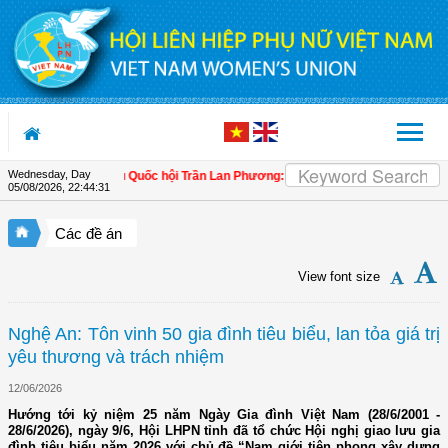
Skip to Content
Wednesday, Day
uản lý
| Đại biểu Quốc hội Trần Lan Phương: Quản lý hải quan cần giúp doanh n
05/08/2026
,
22:44:32
Các đề án
View font size
Nghệ An: Tôn vinh 50 gia đình tiêu biểu, lan tỏa giá trị
yêu thương và trách nhiệm
12/06/2026
Hướng tới kỷ niệm 25 năm Ngày Gia đình Việt Nam (28/6/2001 -
28/6/2026), ngày 9/6, Hội LHPN tỉnh đã tổ chức Hội nghị giao lưu gia
đình tiêu biểu năm 2026 với chủ đề “Nam giới tiên phong xây dựng