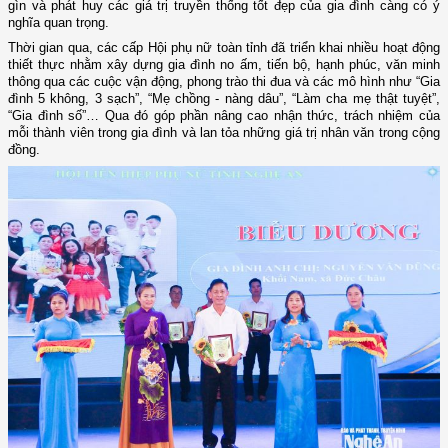
gìn và phát huy các giá trị truyền thống tốt đẹp của gia đình càng có ý
nghĩa quan trọng.
Thời gian qua, các cấp Hội
p
hụ nữ
toàn tỉnh
đã triển khai nhiều hoạt động
thiết thực nhằm xây dựng gia đình no ấm, tiến bộ, hạnh phúc, văn minh
thông qua các cuộc vận động, phong trào thi đua và các mô hình như “Gia
đình 5 không, 3 sạch”, “Mẹ chồng - nàng dâu”, “Làm cha mẹ thật tuyệt”,
“Gia đình số”… Qua đó góp phần nâng cao nhận thức, trách nhiệm của
mỗi thành viên trong gia đình và lan tỏa những giá trị nhân văn trong cộng
đồng.