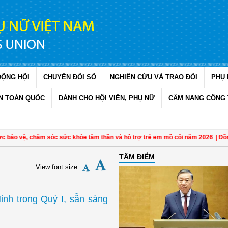
ĐỘNG HỘI
CHUYỂN ĐỔI SỐ
NGHIÊN CỨU VÀ TRAO ĐỔI
PHỤ 
N TOÀN QUỐC
DÀNH CHO HỘI VIÊN, PHỤ NỮ
CẨM NANG CÔNG 
 vệ, chăm sóc sức khỏe tâm thần và hỗ trợ trẻ em mồ côi năm 2026
| Đồng Thá
TÂM ĐIỂM
View font size
nh trong Quý I, sẵn sàng