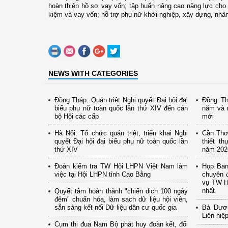
hoàn thiện hồ sơ vay vốn; tập huấn nâng cao năng lực cho đ
kiệm và vay vốn; hỗ trợ phụ nữ khởi nghiệp, xây dựng, nhân 
NEWS WITH CATEGORIES
Đồng Tháp: Quán triệt Nghị quyết Đại hội đại
Đồng Th
biểu phụ nữ toàn quốc lần thứ XIV đến cán
năm và 
bộ Hội các cấp
mới
Hà Nội: Tổ chức quán triệt, triển khai Nghị
Cần Thơ:
quyết Đại hội đại biểu phụ nữ toàn quốc lần
thiết t
thứ XIV
năm 202
Đoàn kiểm tra TW Hội LHPN Việt Nam làm
Họp Ban
việc tại Hội LHPN tỉnh Cao Bằng
chuyên 
vụ TW H
nhất
Quyết tâm hoàn thành "chiến dịch 100 ngày
đêm" chuẩn hóa, làm sạch dữ liệu hội viên,
sẵn sàng kết nối Dữ liệu dân cư quốc gia
Bà Dươn
Liên hiệ
Cụm thi đua Nam Bộ phát huy đoàn kết, đổi