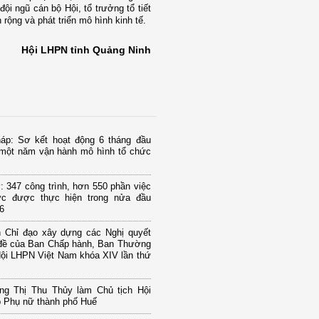
ội ngũ cán bộ Hội, tổ trưởng tổ tiết
rộng và phát triển mô hình kinh tế.
Hội LHPN tỉnh Quảng Ninh
áp: Sơ kết hoạt động 6 tháng đầu
một năm vận hành mô hình tổ chức
 347 công trình, hơn 550 phần việc
hực được thực hiện trong nửa đầu
6
 Chỉ đạo xây dựng các Nghị quyết
đề của Ban Chấp hành, Ban Thường
ội LHPN Việt Nam khóa XIV lần thứ
g Thị Thu Thủy làm Chủ tịch Hội
p Phụ nữ thành phố Huế