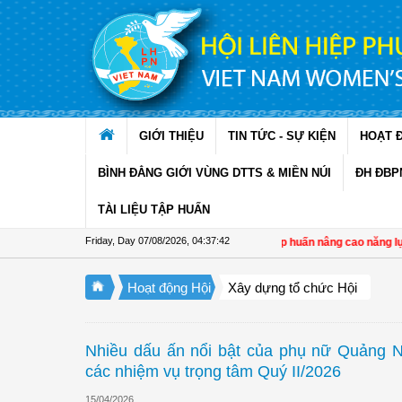
Skip to Content
GIỚI THIỆU
TIN TỨC - SỰ KIỆN
HOẠT 
BÌNH ĐẲNG GIỚI VÙNG DTTS & MIỀN NÚI
ĐH ĐBP
TÀI LIỆU TẬP HUẤN
Friday, Day 07/08/2026
,
04:37:43
Đồng Tháp: Tập huấn nâng cao năng lực bảo
Hoạt động Hội
Xây dựng tổ chức Hội
Nhiều dấu ấn nổi bật của phụ nữ Quảng Ni
các nhiệm vụ trọng tâm Quý II/2026
15/04/2026