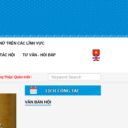
NỮ TRÊN CÁC LĨNH VỰC
TÁC HỘI
TƯ VẤN - HỎI ĐÁP
p: Quán triệt Nghị quyết Đại hội đại biểu phụ nữ toàn quốc lần thứ XIV đến cán 
VĂN BẢN HỘI