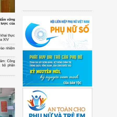
: Nắm vững
 lược của
n khai thực
óa XIV
vào nhiệm
Lâm: Công
t bộ phận