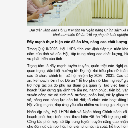
Đại diện lãnh đạo Hội LHPN tỉnh và Ngân hàng Chính sách xã hộ
khai thực hiện Đề án “Hỗ trợ phụ nữ khởi nghiệ
Đẩy mạnh thực hiện các đề án lớn, nâng cao chất lượng
Trong Quý II/2026, Hội LHPN tỉnh xác định tiếp tục triển k
năm của tỉnh và của Hội, tập trung nâng cao chất lượng, h
vụ phát triển của tỉnh.
Trọng tâm là đẩy mạnh tuyên truyền, quán triệt các Nghị qu
quan trọng, đặc biệt hướng tới Đại hội đại biểu phụ nữ toà
các tổ chức chính trị - xã hội nhiệm kỳ 2026 - 2031. Các c
án, kế hoạch lớn như: Đề án “Hỗ trợ phụ nữ khởi nghiệp” gi
trợ hợp tác xã do phụ nữ tham gia quản lý, tạo việc làm
hoạch “Xây dựng gia đình trẻ ấm no, hạnh phúc, tiến bộ, vă
xuyên công tác vệ sinh môi trường, phân loại, xử lý giảm t
số, nâng cao năng lực cán bộ Hội; tổ chức các hoạt động 
Hội vững mạnh, đáp ứng yêu cầu nhiệm vụ trong giai đoạn 
Nhân dịp này, Hội LHPN tỉnh và Ngân hàng Chính sách xã 
hoạch phối hợp triển khai thực hiện Đề án “Hỗ trợ phụ nữ 
Công tác phối hợp sẽ tập trung tuyên truyền nâng cao nhận
cho đội ngũ cán bộ Hội, hội viên phụ nữ; rà soát, hỗ trợ, hộ