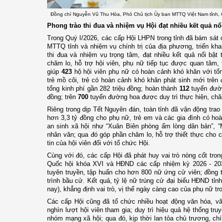
Đồng chí Nguyễn Vũ Thu Hòa, Phó Chủ tịch Ủy ban MTTQ Việt Nam tỉnh, Ch
Phong trào thi đua và nhiệm vụ Hội đạt nhiều kết quả nổi
Trong Quý I/2026, các cấp Hội LHPN trong tỉnh đã bám sát 
MTTQ tỉnh và nhiệm vụ chính trị của địa phương, triển khai
thi đua và nhiệm vụ trọng tâm, đạt nhiều kết quả nổi bật 
chăm lo, hỗ trợ hội viên, phụ nữ tiếp tục được quan tâm, 
giúp
423
hộ hội viên phụ nữ có hoàn cảnh khó khăn với tổng
trẻ mồ côi, trẻ có hoàn cảnh khó khăn phát sinh mới trên
tổng kinh phí gần 282 triệu đồng; hoàn thành
112
tuyến đường
đồng; trên
700
tuyến đường hoa được duy trì thực hiện, ch
Riêng trong dịp Tết Nguyên đán, toàn tỉnh đã vận động trao
hơn 3,3 tỷ đồng cho phụ nữ, trẻ em và các gia đình có ho
an sinh xã hội như “Xuân Biên phòng ấm lòng dân bản”, “M
nhân văn; qua đó góp phần chăm lo, hỗ trợ thiết thực cho 
tin của hội viên đối với tổ chức Hội.
Cùng với đó, các cấp Hội đã phát huy vai trò nòng cốt tron
Quốc hội khóa XVI và HĐND các cấp nhiệm kỳ 2026 - 203
tuyên truyền, tập huấn cho hơn 800 nữ ứng cử viên; đồng 
trình bầu cử. Kết quả, tỷ lệ nữ trúng cử đại biểu HĐND tỉn
nay), khẳng định vai trò, vị thế ngày càng cao của phụ nữ tro
Các cấp Hội cũng đã tổ chức nhiều hoạt động văn hóa, vă
nghìn lượt hội viên tham gia; duy trì hiệu quả hệ thống tr
nhóm mạng xã hội; qua đó, kịp thời lan tỏa chủ trương, c