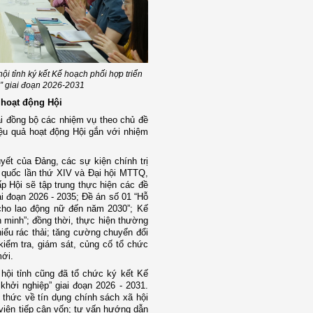
i tỉnh ký kết Kế hoạch phối hợp triển
p” giai đoạn 2026-2031
 hoạt động Hội
hai đồng bộ các nhiệm vụ theo chủ đề
iệu quả hoạt động Hội gắn với nhiệm
yết của Đảng, các sự kiện chính trị
n quốc lần thứ XIV và Đại hội MTTQ,
ấp Hội sẽ tập trung thực hiện các đề
ai đoạn 2026 - 2035; Đề án số 01 “Hỗ
 cho lao động nữ đến năm 2030”; Kế
n minh”; đồng thời, thực hiện thường
hiểu rác thải; tăng cường chuyển đổi
kiểm tra, giám sát, củng cố tổ chức
mới.
hội tỉnh cũng đã tổ chức ký kết Kế
khởi nghiệp” giai đoạn 2026 - 2031.
 thức về tín dụng chính sách xã hội
i viên tiếp cận vốn; tư vấn hướng dẫn