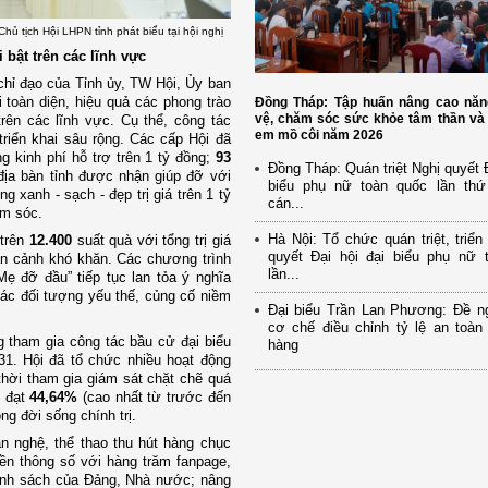
ủ tịch Hội LHPN tỉnh phát biểu tại hội nghị
 bật trên các lĩnh vực
chỉ đạo của Tỉnh ủy, TW Hội, Ủy ban
 toàn diện, hiệu quả các phong trào
Đồng Tháp: Tập huấn nâng cao năn
vệ, chăm sóc sức khỏe tâm thần và 
trên các lĩnh vực. Cụ thể, công tác
em mồ côi năm 2026
triển khai sâu rộng. Các cấp Hội đã
 kinh phí hỗ trợ trên 1 tỷ đồng;
93
Đồng Tháp: Quán triệt Nghị quyết Đ
 địa bàn tỉnh được nhận giúp đỡ với
biểu phụ nữ toàn quốc lần th
 xanh - sạch - đẹp trị giá trên 1 tỷ
cán...
ăm sóc.
Hà Nội: Tổ chức quán triệt, triển
 trên
12.400
suất quà với tổng trị giá
quyết Đại hội đại biểu phụ nữ 
àn cảnh khó khăn. Các chương trình
lần...
ẹ đỡ đầu” tiếp tục lan tỏa ý nghĩa
các đối tượng yếu thế, củng cố niềm
Đại biểu Trần Lan Phương: Đề ng
cơ chế điều chỉnh tỷ lệ an toàn
g tham gia công tác bầu cử đại biểu
hàng
1. Hội đã tổ chức nhiều hoạt động
thời tham gia giám sát chặt chẽ quá
h đạt
44,64%
(cao nhất từ trước đến
ng đời sống chính trị.
n nghệ, thể thao thu hút hàng chục
uyền thông số với hàng trăm fanpage,
hính sách của Đảng, Nhà nước; nâng