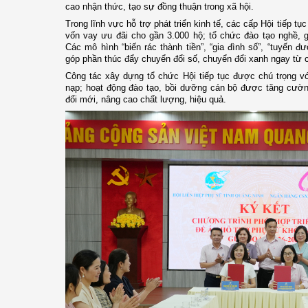
cao nhận thức, tạo sự đồng thuận trong xã hội.
Trong lĩnh vực hỗ trợ phát triển kinh tế, các cấp Hội tiếp tụ
vốn vay ưu đãi cho gần 3.000 hộ; tổ chức đào tạo nghề, g
Các mô hình “biến rác thành tiền”, “gia đình số”, “tuyến 
góp phần thúc đẩy chuyển đổi số, chuyển đổi xanh ngay từ 
Công tác xây dựng tổ chức Hội tiếp tục được chú trọng v
nạp; hoạt động đào tạo, bồi dưỡng cán bộ được tăng cườn
đổi mới, nâng cao chất lượng, hiệu quả.