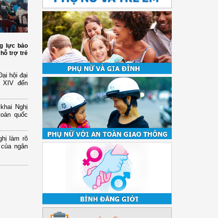
g lực bảo
hỗ trợ trẻ
ại hội đại
ứ XIV đến
 khai Nghị
toàn quốc
hị làm rõ
 của ngân