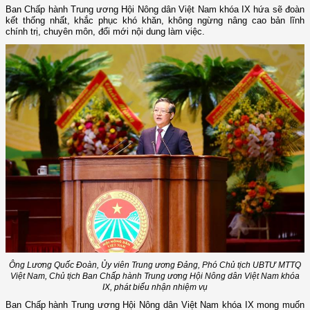
Ban Chấp hành Trung ương Hội Nông dân Việt Nam khóa IX hứa sẽ đoàn
kết thống nhất, khắc phục khó khăn, không ngừng nâng cao bản lĩnh
chính trị, chuyên môn, đổi mới nội dung làm việc.
Ông Lương Quốc Đoàn, Ủy viên Trung ương Đảng, Phó Chủ tịch UBTƯ MTTQ
Việt Nam, Chủ tịch Ban Chấp hành Trung ương Hội Nông dân Việt Nam khóa
IX, phát biểu nhận nhiệm vụ
Ban Chấp hành Trung ương Hội Nông dân Việt Nam khóa IX mong muốn