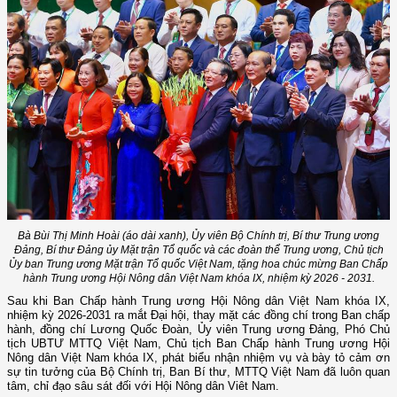
Bà Bùi Thị Minh Hoài (áo dài xanh), Ủy viên Bộ Chính trị, Bí thư Trung ương
Đảng, Bí thư Đảng ủy Mặt trận Tổ quốc và các đoàn thể Trung ương, Chủ tịch
Ủy ban Trung ương Mặt trận Tổ quốc Việt Nam, tặng hoa chúc mừng Ban Chấp
hành Trung ương Hội Nông dân Việt Nam khóa IX, nhiệm kỳ 2026 - 2031.
Sau khi Ban Chấp hành Trung ương Hội Nông dân Việt Nam khóa IX,
nhiệm kỳ 2026-2031 ra mắt Đại hội, thay mặt các đồng chí trong Ban chấp
hành, đồng chí Lương Quốc Đoàn, Ủy viên Trung ương Đảng, Phó Chủ
tịch UBTƯ MTTQ Việt Nam, Chủ tịch Ban Chấp hành Trung ương Hội
Nông dân Việt Nam khóa IX, phát biểu nhận nhiệm vụ và bày tỏ cảm ơn
sự tin tưởng của Bộ Chính trị, Ban Bí thư, MTTQ Việt Nam đã luôn quan
tâm, chỉ đạo sâu sát đối với Hội Nông dân Viêt Nam.