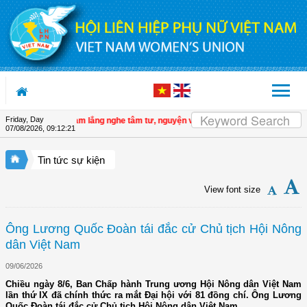
Skip to Content
Friday, Day
 LHPN Việt Nam lắng nghe tâm tư, nguyện vọng của cán bộ Hội ở cơ sở
| Đồng 
07/08/2026
,
09:12:23
Tin tức sự kiện
View font size
Ông Lương Quốc Đoàn tái đắc cử Chủ tịch Hội Nông
dân Việt Nam
09/06/2026
Chiều ngày 8/6, Ban Chấp hành Trung ương Hội Nông dân Việt Nam
lần thứ IX đã chính thức ra mắt Đại hội với 81 đồng chí. Ông Lương
Quốc Đoàn tái đắc cử Chủ tịch Hội Nông dân Việt Nam.