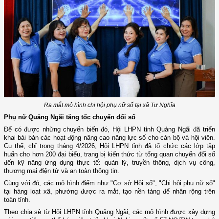
Ra mắt mô hình chi hội phụ nữ số tại xã Tư Nghĩa
Phụ nữ Quảng Ngãi tăng tốc chuyển đổi số
Để có được những chuyển biến đó, Hội LHPN tỉnh Quảng Ngãi đã triển
khai bài bản các hoạt động nâng cao năng lực số cho cán bộ và hội viên.
Cụ thể, chỉ trong tháng 4/2026, Hội LHPN tỉnh đã tổ chức các lớp tập
huấn cho hơn 200 đại biểu, trang bị kiến thức từ tổng quan chuyển đổi số
đến kỹ năng ứng dụng thực tế: quản lý, truyền thông, dịch vụ công,
thương mại điện tử và an toàn thông tin.
Cùng với đó, các mô hình điểm như "Cơ sở Hội số", "Chi hội phụ nữ số"
tại hàng loạt xã, phường được ra mắt, tạo nền tảng để nhân rộng trên
toàn tỉnh.
Theo chia sẻ từ Hội LHPN tỉnh Quảng Ngãi, các mô hình được xây dựng