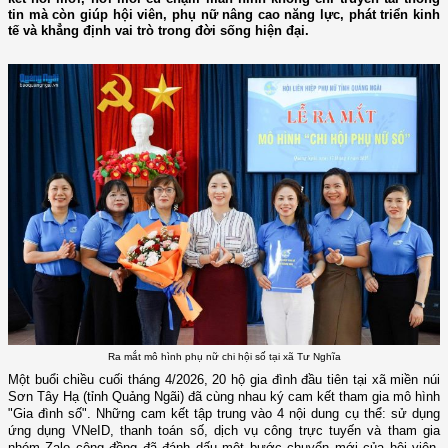
tin mà còn giúp hội viên, phụ nữ nâng cao năng lực, phát triển kinh
tế và khẳng định vai trò trong đời sống hiện đại.
Ra mắt mô hình phụ nữ chi hội số tại xã Tư Nghĩa
Một buổi chiều cuối tháng 4/2026, 20 hộ gia đình đầu tiên tại xã miền núi
Sơn Tây Hạ (tỉnh Quảng Ngãi) đã cùng nhau ký cam kết tham gia mô hình
"Gia đình số". Những cam kết tập trung vào 4 nội dung cụ thể: sử dụng
ứng dụng VNeID, thanh toán số, dịch vụ công trực tuyến và tham gia
nhóm Zalo cộng đồng đã đánh dấu một bước chuyển mới của hội viên,