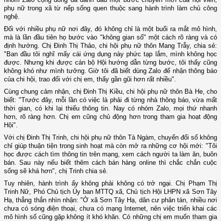
phụ nữ trong xã từ nếp sống quen thuộc sang hành trình làm chủ công
nghệ.
Đối với nhiều phụ nữ nơi đây, đó không chỉ là một buổi ra mắt mô hình,
mà là lần đầu tiên họ bước vào "không gian số" một cách rõ ràng và có
định hướng.
Chị Đinh Thị Thảo,
c
hi hội phụ nữ thôn Mang Trẫy, chia sẻ:
"Ban đầu tôi nghĩ mấy cái ứng dụng này phức tạp lắm, mình không học
được. Nhưng khi được cán bộ Hội hướng dẫn từng bước, tôi thấy cũng
không khó như mình tưởng. Giờ tôi đã biết dùng Zalo để nhận thông báo
của chi hội, trao đổi với chị em, thấy gần gũi hơn rất nhiều".
Cùng chung cảm nhận, chị Đinh Thị Kiều,
c
hi hội phụ nữ thôn Bà He, cho
biết: "Trước đây, mỗi lần có việc là phải đi từng nhà thông báo, vừa mất
thời gian, có khi lại thiếu thông tin. Nay có nhóm Zalo, mọi thứ nhanh
hơn, rõ ràng hơn. Chị em cũng chủ động hơn trong tham gia hoạt động
Hội".
Với chị Đinh Thị Trinh,
c
hi hội phụ nữ thôn Tà Ngàm, chuyển đổi số không
chỉ giúp thuận tiện trong sinh hoạt mà còn mở ra những cơ hội mới: "Tôi
học được cách tìm thông tin trên mạng, xem cách người ta làm ăn, buôn
bán. Sau này nếu biết thêm cách bán hàng online thì chắc chắn cuộc
sống sẽ khá hơn", chị Trinh chia sẻ.
Tuy nhiên, hành trình ấy không phải không có trở ngại. Chị Phạm Thị
Trinh Nữ, Phó Chủ tịch Ủy ban MTTQ xã, Chủ tịch Hội LHPN xã Sơn Tây
Hạ, thẳng thắn nhìn nhận: "Ở xã Sơn Tây Hạ, dân cư phân tán, nhiều nơi
chưa có sóng điện thoại, chưa có mạng Internet, nên việc triển khai các
mô hình số cũng gặp không ít khó khăn. Có những chị em muốn tham gia