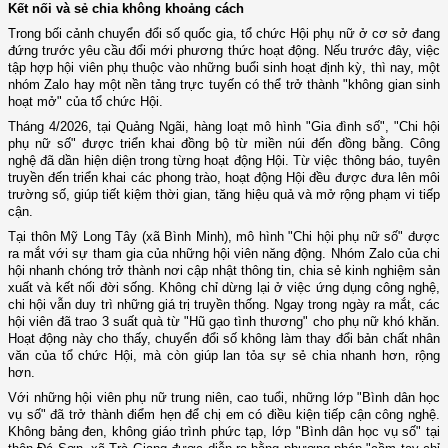
Kết nối và sẻ chia không khoảng cách
Trong bối cảnh chuyển đổi số quốc gia, tổ chức Hội phụ nữ ở cơ sở đang
đứng trước yêu cầu đổi mới phương thức hoạt động. Nếu trước đây, việc
tập hợp hội viên phụ thuộc vào những buổi sinh hoạt định kỳ, thì nay, một
nhóm Zalo hay một nền tảng trực tuyến có thể trở thành "không gian sinh
hoạt mở" của tổ chức Hội.
Tháng 4/2026, tại Quảng Ngãi, hàng loạt mô hình "Gia đình số", "Chi hội
phụ nữ số" được triển khai đồng bộ từ miền núi đến đồng bằng. Công
nghệ đã dần hiện diện trong từng hoạt động Hội. Từ việc thông báo, tuyên
truyền đến triển khai các phong trào, hoạt động Hội đều được đưa lên môi
trường số, giúp tiết kiệm thời gian, tăng hiệu quả và mở rộng phạm vi tiếp
cận.
Tại thôn Mỹ Long Tây (xã Bình Minh), mô hình "Chi hội phụ nữ số" được
ra mắt với sự tham gia của những hội viên năng động. Nhóm Zalo của chi
hội nhanh chóng trở thành nơi cập nhật thông tin, chia sẻ kinh nghiệm sản
xuất và kết nối đời sống. Không chỉ dừng lại ở việc ứng dụng công nghệ,
chi hội vẫn duy trì những giá trị truyền thống. Ngay trong ngày ra mắt, các
hội viên đã trao 3 suất quà từ "Hũ gạo tình thương" cho phụ nữ khó khăn.
Hoạt động này cho thấy, chuyển đổi số không làm thay đổi bản chất nhân
văn của tổ chức Hội, mà còn giúp lan tỏa sự sẻ chia nhanh hơn, rộng
hơn.
Với những hội viên phụ nữ trung niên, cao tuổi, những lớp "Bình dân học
vụ số" đã trở thành điểm hẹn để chị em có điều kiện tiếp cận công nghệ.
Không bảng đen, không giáo trình phức tạp, lớp "Bình dân học vụ số" tại