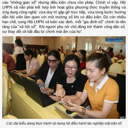
vào "không gian số" nhưng điều kiện chưa cho phép. Chính vì vậy, Hội
LHPN xã vẫn phải kết hợp linh hoạt giữa phương thức truyền thống và
ứng dụng công nghệ: vừa duy trì gặp gỡ trực tiếp, vừa từng bước hướng
dẫn hội viên làm quen với môi trường số khi có điều kiện. Dù còn nhiều
hạn chế, song Hội LHPN xã luôn xác địn
h, m
ỗi "
g
ia đình số" chính là nền
tảng của "xã hội số". Khi người phụ nữ chủ động trở thành công dân số,
sự thay đổi sẽ bắt đầu từ chính mái ấm của họ".
Các đại biểu đang thực hành sử dụng hệ điều hành tác nghiệp mặt trận số