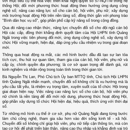
với mục tiêu cụ thể hóa việc triển khai Nghị quyết số 57-NQ/TW trong hệ
thống Hội; đổi mới phương thức hoạt động theo hướng ứng dụng công
nghệ số; nâng cao năng lực số cho cán bộ, hội viên, phụ nữ; xây dựng
môi trường hoạt động Hội trên nền tảng số; đồng thời gắn với phong trào
"Bình dân học vụ số", góp phần phổ cập kỹ năng số trong cộng đồng.
Qua đó nâng cao nhận thức, năng lực chuyển đổi số cho đội ngũ cán bộ
Hội các cấp, đồng thời khẳng định quyết tâm của Hội LHPN tỉnh Quảng
Ngãi trong việc tiên phong đổi mới, ứng dụng công nghệ số, xây dựng tổ
chức Hội vững mạnh, hiện đại, đáp ứng yêu cầu nhiệm vụ trong giai đoạn
mới.
Thông qua hoạt động ra mắt, các mô hình bước đầu đã tạo sự lan tỏa
tích cực, thu hút sự quan tâm, tham gia của cán bộ, hội viên, phụ nữ và
cấp ủy, chính quyền địa phương; là cơ sở quan trọng để đánh giá, rút
kinh nghiệm và nhân rộng trong toàn tỉnh trong thời gian tới.
Bà Nguyễn Thị Lan, Phó Chủ tịch Ủy ban MTTQ tỉnh, Chủ tịch Hội LHPN
tỉnh Quảng Ngãi nhấn mạnh
,
c
huyển đổi số không chỉ là xu hướng mà là
yêu cầu tất yếu, là nhiệm vụ trọng tâm, xuyên suốt của tổ chức Hội trong
giai đoạn hiện nay. Việc nâng cao năng lực số cho cán bộ, hội viên phụ
nữ chính là nền tảng để đổi mới nội dung, phương thức hoạt động Hội,
góp phần xây dựng tổ chức Hội hiện đại, hiệu quả, thích ứng với thời đại
số.
Từ những mô hình cụ thể ở cơ sở, phụ nữ Quảng Ngãi đang từng bước
làm chủ công nghệ, tham gia sâu hơn vào đời sống kinh tế - xã hội.
Chuyển đổi số không chỉ giúp hội viên, phụ nữ tiếp cận thông tin, mà còn
tạo cơ hội để phát triển bản thân, nâng cao thu nhập và khẳng định vai trò