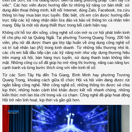
thôn Đá Sơn, xã Trà Giang được diễn ra bằng phương pháp "cầm tay chỉ
việc". Các học viên được hướng dẫn từ những kỹ năng cơ bản nhất: sử
dụng điện thoại thông minh, kết nối Internet, dùng Zalo, Facebook, tra cứu
thông tin hay mua bán trực tuyến. Đặc biệt, chị em còn được hướng dẫn
trực tiếp các kỹ năng nhận diện lừa đảo và bảo vệ thông tin cá nhân trên
mạng. Đây là một nội dung thiết thực trong bối cảnh hiện nay.
Không chỉ hỗ trợ đời sống, công nghệ số còn mở ra cơ hội phát triển kinh
tế cho phụ nữ tại Quảng Ngãi. Tại phường Trương Quang Trọng, 200 hội
viên, phụ nữ đã được tham gia lớp tập huấn về ứng dụng công nghệ số
và trí tuệ nhân tạo (AI) trong kinh doanh. Từ những tiểu thương nhỏ lẻ,
các chị em bắt đầu tiếp cận các kỹ năng mới như xây dựng thương hiệu
trên mạng xã hội, bán hàng trực tuyến, sử dụng thanh toán không tiền
mặt. Những công cụ số đã giúp họ mở rộng thị trường, nâng cao năng lực
cạnh tranh và từng bước thích ứng với nền kinh tế số.
Từ các Sơn Tây Hạ đến Trà Giang, Bình Minh hay phường Trương
Quang Trọng, khoảng cách giữa tổ chức Hội và hội viên đang được rút
ngắn bằng công nghệ. Nhờ công nghệ số, những thông tin được sẻ chia
kịp thời, những hoàn cảnh khó khăn được kết nối nhanh chóng, những
kiến thức mới lan tỏa chỉ trong vài cú chạm. Công nghệ đã giúp hoạt động
Hội trở nên linh hoạt, kịp thời và gần gũi hơn.