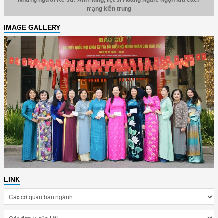
Những người Kể sử: Anh hùng, liệt sĩ Hoàng Ngân: Ngọn lửa cách
mạng kiên trung
IMAGE GALLERY
LINK