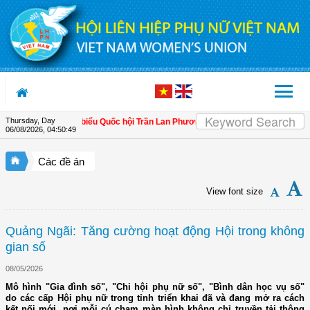
Skip to Content
Thursday, Day
 quản lý
| Đại biểu Quốc hội Trần Lan Phương: Quản lý hải quan cần giúp doanh
06/08/2026
,
04:50:51
Các đề án
View font size
Quảng Ngãi: Tăng cường hoạt động Hội trong không
gian số
08/05/2026
Mô hình "Gia đình số", "Chi hội phụ nữ số", "Bình dân học vụ số"
do các cấp Hội phụ nữ trong tỉnh triển khai đã và đang mở ra cách
kết nối mới, nơi mỗi cú chạm màn hình không chỉ truyền tải thông