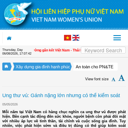
Skip to Content
Thursday, Day
 - 2025
| Tăng cường gắn kết Việt Nam - Thái Lan qua triển lãm "Đan kết hữu ng
06/08/2026
,
17:07:42
Xây dựng gia đình hạnh phúc
An toàn cho PN&TE
View font size
Ung thư vú: Gánh nặng lớn nhưng có thể kiểm soát
05/05/2026
Mỗi năm tại Việt Nam có hàng chục nghìn ca ung thư vú được phát
hiện. Bên cạnh tác động đến sức khỏe, người bệnh còn phải đối mặt
với nhiều áp lực về tinh thần, tài chính và cuộc sống gia đình. Tuy
nhiên, việc phát hiện sớm và điều trị đúng có thể giúp kiểm soát