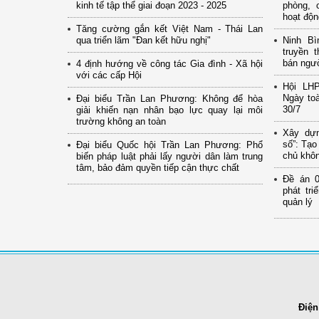
kinh tế tập thể giai đoạn 2023 - 2025
phòng, 
hoạt độn
Tăng cường gắn kết Việt Nam - Thái Lan
qua triển lãm "Đan kết hữu nghị"
Ninh Bì
truyền 
bán ngư
4 định hướng về công tác Gia đình - Xã hội
với các cấp Hội
Hội LH
Ngày to
Đại biểu Trần Lan Phương: Không để hòa
30/7
giải khiến nạn nhân bạo lực quay lại môi
trường không an toàn
Xây dựn
số”: Tạo
Đại biểu Quốc hội Trần Lan Phương: Phổ
chủ khôn
biến pháp luật phải lấy người dân làm trung
tâm, bảo đảm quyền tiếp cận thực chất
Đề án 0
phát tr
quản lý
Điện