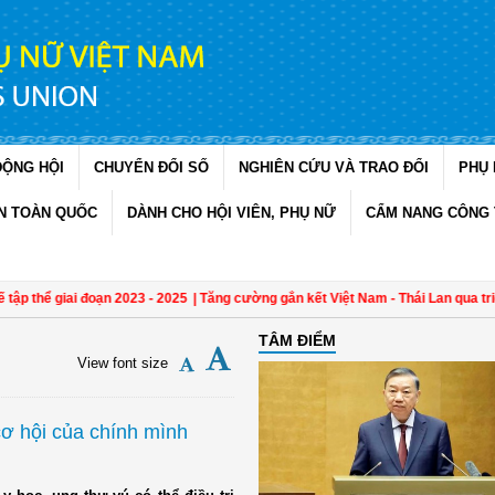
ĐỘNG HỘI
CHUYỂN ĐỔI SỐ
NGHIÊN CỨU VÀ TRAO ĐỔI
PHỤ 
N TOÀN QUỐC
DÀNH CHO HỘI VIÊN, PHỤ NỮ
CẨM NANG CÔNG 
thể giai đoạn 2023 - 2025
| Tăng cường gắn kết Việt Nam - Thái Lan qua triển l
TÂM ĐIỂM
View font size
ơ hội của chính mình