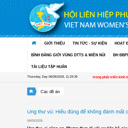
Skip to Content
GIỚI THIỆU
TIN TỨC - SỰ KIỆN
HOẠT 
BÌNH ĐẲNG GIỚI VÙNG DTTS & MIỀN NÚI
ĐH ĐBP
TÀI LIỆU TẬP HUẤN
Thursday, Day 06/08/2026
,
11:29:40
Đề án 01: Dấu ấn phụ nữ trong phát triển kinh tế tập 
Các đề án
Ung thư vú: Hiểu đúng để không đánh mất c
08/05/2026