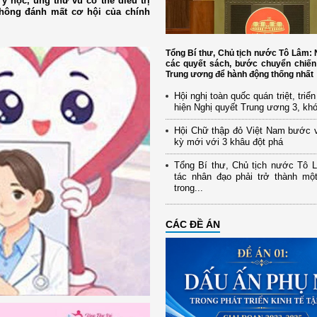
y học, ung thư vú có thể điều trị
không đánh mất cơ hội của chính
Tổng Bí thư, Chủ tịch nước Tô Lâm
các quyết sách, bước chuyển chiến
Trung ương để hành động thống nhất
Hội nghị toàn quốc quán triệt, triể
hiện Nghị quyết Trung ương 3, kh
Hội Chữ thập đỏ Việt Nam bước 
kỳ mới với 3 khâu đột phá
Tổng Bí thư, Chủ tịch nước Tô 
tác nhân đạo phải trở thành mộ
trong...
CÁC ĐỀ ÁN