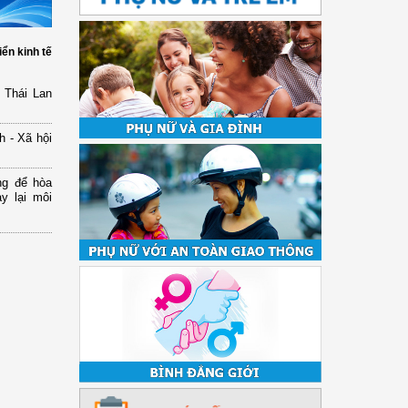
iển kinh tế
 Thái Lan
h - Xã hội
ng để hòa
y lại môi