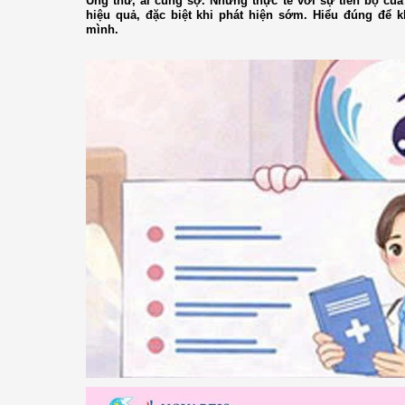
Ung thư, ai cũng sợ. Nhưng thực tế với sự tiến bộ của 
hiệu quả, đặc biệt khi phát hiện sớm. Hiểu đúng để 
mình.