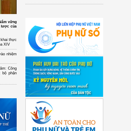
: Nắm vững
 lược của
n khai thực
óa XIV
vào nhiệm
Lâm: Công
t bộ phận