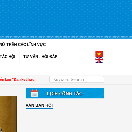
NỮ TRÊN CÁC LĨNH VỰC
TÁC HỘI
TƯ VẤN - HỎI ĐÁP
ãm "Đan kết hữu nghị"
| 4 định hướng về công tác Gia đình - Xã hội với các cấp 
VĂN BẢN HỘI