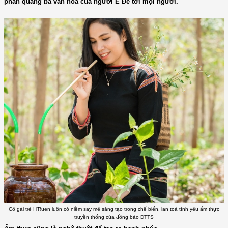
phần quảng bá văn hoá của người Ê Đê tới mọi người.
Cô gái trẻ H’Ruen luôn có niềm say mê sáng tạo trong chế biến, lan toả tình yêu ẩm thực
truyền thống của đồng bào DTTS