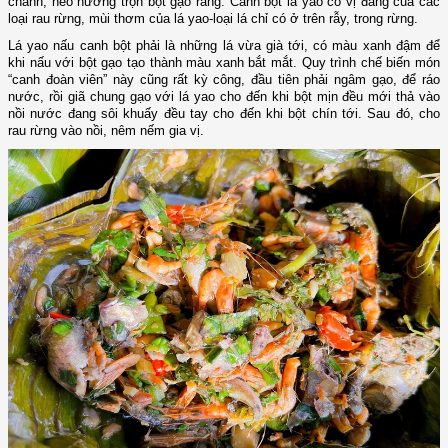
chanh, heo nướng trộn bột gạo rang. Canh bột lá yao có vị đắng của các
loại rau rừng, mùi thơm của lá yao-loại lá chỉ có ở trên rẫy, trong rừng.
Lá yao nấu canh bột phải là những lá vừa già tới, có màu xanh đậm để
khi nấu với bột gạo tạo thành màu xanh bắt mắt. Quy trình chế biến món
“canh đoàn viên” này cũng rất kỳ công, đầu tiên phải ngâm gạo, để ráo
nước, rồi giã chung gạo với lá yao cho đến khi bột mịn đều mới thả vào
nồi nước đang sôi khuấy đều tay cho đến khi bột chín tới. Sau đó, cho
rau rừng vào nồi, nêm nếm gia vị.