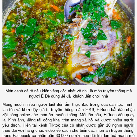
Món canh cá rô nấu kiến vàng độc nhất vô nhị, là món truyền thống mà
người Ê Đê dùng để đãi khách đến chơi nhà
Mong muốn nhiều người biết đến ẩm thực đặc trưng của dân tộc mình,
lan tỏa và khơi dậy giá trị truyền thống, năm 2019, H’Ruen bắt đầu nhận
đặt hàng online các món ăn truyền thống. Mỗi lần nấu, H’Ruen đều quay
lại hình ảnh, đăng tải công khai trên mạng xã hội và được nhiều người
yêu thích. Hiện tại kênh Tiktok của cô nhận được gần 10 nghìn người
theo dõi với hàng chục video về cách chế biến các món ăn truyền thống,
trang Facebook cá nhân gần 30.000 người theo dõi khi lan toả mạnh mẽ