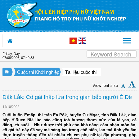
Skip to Content
Friday, Day
07/08/2026
,
07:40:34
Cuộc thi Khởi nghiệp
Tài liệu cuộc thi
View font size
Đắk Lắk: Cô gái thắp lửa trong gian bếp người Ê Đê
14/10/2022
Cuối buôn Emấp, thị trấn Ea Pốk, huyện Cư Mgar, tỉnh Đắk Lắk, gian
bếp H’Ruen Niê lúc nào cũng toả hương thơm nức của lá yao, cà
đắng, cá suối… Như được trời phú cho khả năng cảm nhận món ăn,
cô gái trẻ này đã say mê sáng tạo trong chế biến, lan toả tình yêu ẩm
thực truyền thống đến rất nhiều chị em phụ nữ tại địa phương, góp