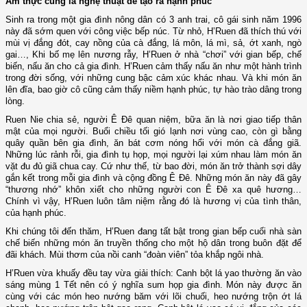
Ẩm thực cũng là nghệ thuật để tạo ra hạnh phúc
Sinh ra trong một gia đình nông dân có 3 anh trai, cô gái sinh năm 1996
này đã sớm quen với công việc bếp núc. Từ nhỏ, H’Ruen đã thích thú với
mùi vị đắng đót, cay nồng của cà đắng, lá môn, lá mì, sả, ớt xanh, ngò
gai…, Khi bố mẹ lên nương rẫy, H’Ruen ở nhà “chơi” với gian bếp, chế
biến, nấu ăn cho cả gia đình. H’Ruen cảm thấy nấu ăn như một hành trình
trong đời sống, với những cung bậc cảm xúc khác nhau. Và khi món ăn
lên đĩa, bao giờ cô cũng cảm thấy niềm hạnh phúc, tự hào trào dâng trong
lòng.
Ruen Nie chia sẻ, người Ê Đê quan niệm, bữa ăn là nơi giao tiếp thân
mật của mọi người. Buổi chiều tối gió lạnh nơi vùng cao, còn gì bằng
quây quần bên gia đình, ăn bát cơm nóng hổi với món cà đắng giã.
Những lúc rảnh rỗi, gia đình tụ họp, mọi người lại xúm nhau làm món ăn
vặt đu đủ giã chua cay. Cứ như thế, từ bao đời, món ăn trở thành sợi dây
gắn kết trong mỗi gia đình và cộng đồng Ê Đê. Những món ăn này đã gây
“thương nhớ” khôn xiết cho những người con Ê Đê xa quê hương…
Chính vì vậy, H’Ruen luôn tâm niệm rằng đó là hương vị của tình thân,
của hạnh phúc.
Khi chúng tôi đến thăm, H’Ruen đang tất bật trong gian bếp cuối nhà sàn
chế biến những món ăn truyền thống cho một hộ dân trong buôn đặt để
đãi khách. Mùi thơm của nồi canh “đoàn viên” tỏa khắp ngôi nhà.
H’Ruen vừa khuấy đều tay vừa giải thích: Canh bột lá yao thường ăn vào
sáng mùng 1 Tết nên có ý nghĩa sum họp gia đình. Món này được ăn
cùng với các món heo nướng băm với lõi chuối, heo nướng trộn ớt lá