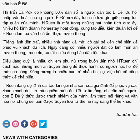
văn hoá Ê Đê.
Thị trấn Ea Pốk có khoảng 50% dân số là người dân tộc Ê Đê. Dù hội
nhập văn hoá, nhưng người Ê Đê nơi đây luôn nỗ lực gìn giữ phong tục
tập quán của mình. H’Ruen là một trong những hạt nhân tích cực ấy.
Nhiều hộ kinh doanh homestay hoạt động, cũng tạo điều kiện thuận lợi để
H’Ruen lan toả văn hoá ẩm thực truyền thống.
“Tiếng lành đồn xa”, nhiều nhà hàng đã mời cô gái trẻ đến chế biến để
phục vụ khách du lịch. Ngày càng có nhiều người đặt cô làm món ăn
truyền thống, trong đó, có rất nhiều đồng bào dân tộc khác.
Điều đáng quý là nhiều chị em phụ nữ trong buôn đến nhờ H’Ruen chỉ
cách nấu những món ăn truyền thống để thực hành, có người học hỏi để
mở nhà hàng. Đáng mừng là nhiều bạn trẻ nhắn tin, gọi điện hỏi cô công
thức để chế biến.
H’Ruen đang dự định cải tạo lại ngôi nhà sàn của gia đình để phục vụ các
đoàn khách du lịch trải nghiệm món ăn. Cô tự tin rằng, chỉ cần mỗi người
con Ê Đê ý thức được trách nhiệm của mình, ẩm thực nói riêng và văn
hoá nói chung sẽ luôn được truyền lửa từ thế hệ này sang thế hệ khác.
baodantoc
NEWS WITH CATEGORIES