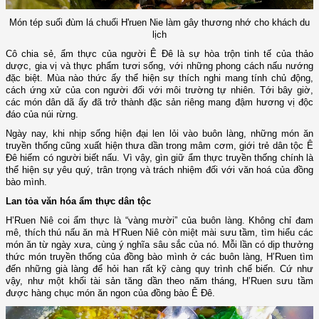
Món tép suối đùm lá chuối H'ruen Nie làm gây thương nhớ cho khách du
lịch
Cô chia sẻ, ẩm thực của người Ê Đê là sự hòa trộn tinh tế của thảo
dược, gia vị và thực phẩm tươi sống, với những phong cách nấu nướng
đặc biệt. Mùa nào thức ấy thể hiện sự thích nghi mang tính chủ động,
cách ứng xử của con người đối với môi trường tự nhiên. Tới bây giờ,
các món dân dã ấy đã trở thành đặc sản riêng mang đậm hương vị độc
đáo của núi rừng.
Ngày nay, khi nhịp sống hiện đại len lỏi vào buôn làng, những món ăn
truyền thống cũng xuất hiện thưa dần trong mâm cơm, giới trẻ dân tộc Ê
Đê hiếm có người biết nấu. Vì vậy, gìn giữ ẩm thực truyền thống chính là
thể hiện sự yêu quý, trân trọng và trách nhiệm đối với văn hoá của đồng
bào mình.
Lan tỏa văn hóa ẩm thực dân tộc
H’Ruen Niê coi ẩm thực là “vàng mười” của buôn làng. Không chỉ đam
mê, thích thú nấu ăn mà H’Ruen Niê còn miệt mài sưu tầm, tìm hiểu các
món ăn từ ngày xưa, cùng ý nghĩa sâu sắc của nó. Mỗi lần có dịp thưởng
thức món truyền thống của đồng bào mình ở các buôn làng, H’Ruen tìm
đến những già làng để hỏi han rất kỹ càng quy trình chế biến. Cứ như
vậy, như một khối tài sản tăng dần theo năm tháng, H’Ruen sưu tầm
được hàng chục món ăn ngon của đồng bào Ê Đê.