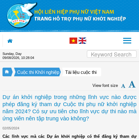
Skip to Content
Sunday, Day
09/08/2026
,
10:28:04
Cuộc thi Khởi nghiệp
Tài liệu cuộc thi
View font size
Dự án khởi nghiệp trong những lĩnh vực nào được
phép đăng ký tham dự Cuộc thi phụ nữ khởi nghiệp
năm 2024? Có sự ưu tiên cho lĩnh vực dự thi nào mà
ứng viên nên tập trung vào không?
02/05/2024
Các lĩnh vực mà các Dự án khởi nghiệp có thể đăng ký tham dự