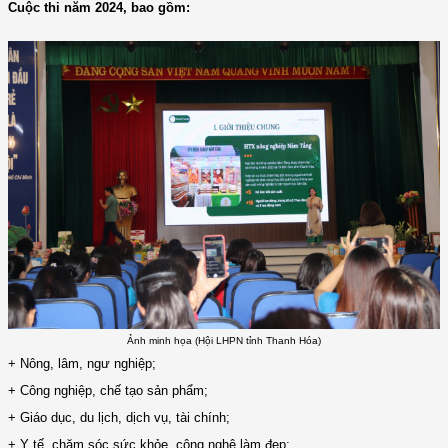
Cuộc thi năm 2024, bao gồm:
Ảnh minh họa (Hội LHPN tỉnh Thanh Hóa)
+ Nông, lâm, ngư nghiệp;
+ Công nghiệp, chế tạo sản phẩm;
+ Giáo dục, du lịch, dịch vụ, tài chính;
+ Y tế, chăm sóc sức khỏe, công nghệ làm đẹp;