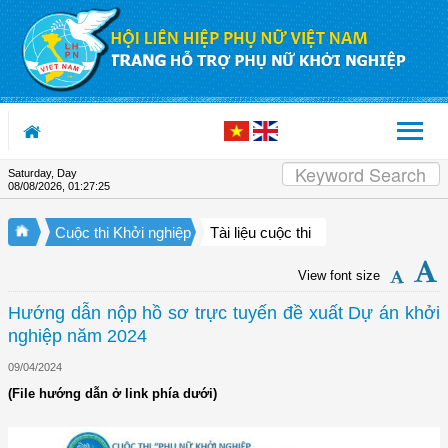
Skip to Content
Saturday, Day
08/08/2026
,
01:27:25
Cuộc thi Khởi nghiệp
Tài liệu cuộc thi
View font size
Hướng dẫn nộp hồ sơ trực tuyến đề xuất Dự án khởi
nghiệp năm 2024
09/04/2024
(File hướng dẫn ở link phía dưới)