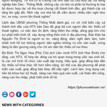
nghìn đồng/kg. Từ khi có lò chưng cất tinh dầu sả của Hợp tác xã Nông
nghiệp bản Dao - Thống Nhất, những cây sả nhỏ và phần lá thường bị loại
bỏ được hợp tác xã thu mua chưng cất thành tinh dầu, giá thành cây sả
tăng lên gấp đôi. Nhờ vậy mà nhà tôi đã sắm được nhiều tiện nghi như
tivi, xe máy, vươn lên thoát nghèo".
Lãnh đạo UBND phường Thống Nhất đánh giá, cơ sở chế biến cây sả
thành tinh dầu của HTX bản Dao đã giúp bà con người dân tộc thiểu số
thoát nghèo, có việc làm ổn định, tăng thêm thu nhập, đóng góp lớn cho
sự phát triển kinh tế, xây dựng nông thôn mới ở địa phương. Bản thân bà
Nguyễn Thị Bình là người tự tin, năng động, dám nghĩ dám làm, luôn
nhiệt tình hỗ trợ những người dân nghèo không có vốn sản xuất, xứng
đáng là tấm gương sáng cho chị em dân tộc thiểu số noi theo.
Bà Đinh Thị Ngọc Hoa (Phó Chủ tịch Liên minh HTX tỉnh Hoà Bình) cho
rằng, các HTX, tổ hợp tác đóng vai trò quan trọng trong việc tạo sinh kế,
là các mô hình tổ chức sản xuất tập trung, hiệu quả, giúp đồng bào dân
tộc thiểu số khai thác tốt hơn tiềm năng, lợi thế của địa phương để phát
triển sản xuất; giúp đồng bào thay đổi nếp nghĩ, cách làm, ứng dụng các
tiến bộ khoa học kỹ thuật, nâng cao hiệu quả sản xuất, cải thiện đời sống,
nâng cao thu nhập, phát triển kinh tế hộ.
https://phunuvietnam.vn/
NEWS WITH CATEGORIES