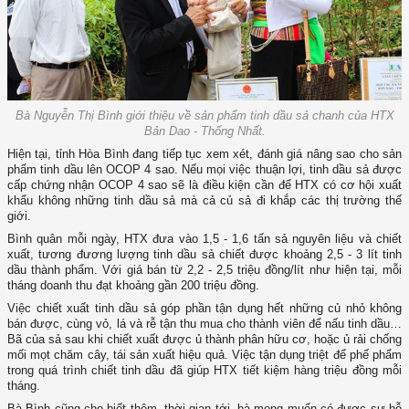
Bà Nguyễn Thị Bình giới thiệu về sản phẩm tinh dầu sả chanh của HTX
Bản Dao - Thống Nhất.
Hiện tại, tỉnh Hòa Bình đang tiếp tục xem xét, đánh giá nâng sao cho sản
phẩm tinh dầu lên OCOP 4 sao. Nếu mọi việc thuận lợi, tinh dầu sả được
cấp chứng nhận OCOP 4 sao sẽ là điều kiện cần để HTX có cơ hội xuất
khẩu không những tinh dầu sả mà cả củ sả đi khắp các thị trường thế
giới.
Bình quân mỗi ngày, HTX đưa vào 1,5 - 1,6 tấn sả nguyên liệu và chiết
xuất, tương đương lượng tinh dầu sả chiết được khoảng 2,5 - 3 lít tinh
dầu thành phẩm. Với giá bán từ 2,2 - 2,5 triệu đồng/lít như hiện tại, mỗi
tháng doanh thu đạt khoảng gần 200 triệu đồng.
Việc chiết xuất tinh dầu sả góp phần tận dụng hết những củ nhỏ không
bán được, cùng vỏ, lá và rễ tận thu mua cho thành viên để nấu tinh dầu…
Bã của sả sau khi chiết xuất được ủ thành phân hữu cơ, hoặc ủ rải chống
mối mọt chăm cây, tái sản xuất hiệu quả. Việc tận dụng triệt để phế phẩm
trong quá trình chiết tinh dầu đã giúp HTX tiết kiệm hàng triệu đồng mỗi
tháng.
Bà Bình cũng cho biết thêm, thời gian tới, bà mong muốn có được sự hỗ