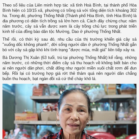
Theo số liệu của Liên minh hợp tác xã tỉnh Hoà Bình, tại thành phố Hòa
Bình hiện có 10/15 xã, phường có trồng sả với tổng diện tích khoảng 302
ha. Trong đó, phường Thống Nhất (Thành phố Hòa Bình, tỉnh Hòa Bình) là
địa phương có diện tích trồng sả lớn hơn cả. Cách đây chừng chục năm
năm trước, cây sả vẫn được xem là cây trồng chủ lực trong phát triển
kinh tế của đồng bào dân tộc Mường, Dao ở phường Thống Nhất.
Thế rồi, có thời kỳ sau đó, nhu cầu của thị trường khiến giá cây sả
"xuống dốc không phanh", đời sống người dân ở phường Thống Nhất gắn
bó với cây sả gặp khó khi tình trạng "được mùa, mất giá" liên tiếp xảy ra.
Bà Dương Thị Xuân (63 tuổi, trú tại phường Thống Nhất) kể rằng, những
năm trước, có những thời điểm cây sả thu hoạch về không biết bán cho
ai nên người dân phơi, chất đống như người miền xuôi chất rơm để đun
bếp. Rồi lại có trường hợp giá rớt thê thảm quá nên người dân chẳng
buồn thu hoạch, bạt ngàn đồi xả cứ thế cháy khô lá.