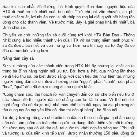
Sau khi cân nhắc đủ đường, bà Bình quyết định đem nguyên liệu của
HTX đi thuê cơ sở chiết xuất tinh dầu. "Trừ chi phí vận chuyển, chi phí
thuê chiết xuất, lợi nhuận còn lại rất thấp nhưng lại giải quyết hết hàng tồn
đọng cho các thành viên. Về trước mắt, đây là giải pháp khả thi nhất", bà
Bình chia sẻ.
Chuyến xe chở những tấn sả cuối cùng rời khỏi HTX Bản Dao - Thống
Nhất cũng là lúc nhiều thành viên của HTX vỡ òa trong niềm hạnh phúc vì
sả đã được bán hết và còn mừng vui hơn nữa khi cây sả từ đây đã có
đầu ra mới bền vững hơn.
Nâng tầm cây sả
Sự vui mừng của các thành viên trong HTX khi ấy nhưng lại chất chứa
trong bà Bình hàng nghìn nỗi ưu tư. Bởi hơn ai hết, qua những lần theo
xe đi tiêu thụ sả, bà biết được rằng, với cách tiêu thụ như hiện tại, những
người nông dân sẽ chỉ được hưởng phần "ngọn", phần "cành", còn phần
"hoa", "quả" đều đã được mang đi cho người khác.
"Công chăm sóc, thu hoạch rồi vận chuyển đến cơ sở chế biến nếu trừ đi
các khoản đó thì người dân sẽ chẳng còn lời lãi là bao. Vì thế nên tôi
nghĩ rằng nếu có được một nhà máy chế biến đặt ngay tại địa phương để
tận dụng nguồn nguyên liệu dồi dào thì còn gì bằng", bà Bình nói.
Từ đó, ý tưởng trồng và chế biến tinh dầu sả theo chuỗi giá trị nhằm cung
cấp các sản phẩm an toàn cho người sử dụng, thân thiện với môi trường.
Ý tưởng này sau đó đã đạt giải tại cuộc thi khởi nghiệp sáng tạo "Phụ nữ
và tương lai của nền kinh tế xanh", được nhận thưởng 150 triệu đồng từ