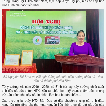
Trung ương Hội LHPN Việt Nam, trực tiếp được Hội phụ nữ các cấp tỉnh
Hòa Bình chỉ đạo triển khai.
Bà Nguyễn Thị Bình tại Hội nghị Công bố nhãn hiệu chứng nhận sả - tinh
dầu sả thành phố Hòa Bình.
Từ ý tưởng đó, năm 2019 - 2020, bà Bình bắt tay xây xưởng chiết xuất
tinh dầu sả của chính HTX, đầu tư phân bón, kỹ thuật chăm sóc, phòng
trừ sâu bệnh cho cây sả, in nhãn, làm bao bì sản phẩm…
Các thương lái thấy HTX Bản Dao có dây chuyền chưng cất tinh dầu,
ngay lập tức tăng giá thu mua nguyên liệu thô, theo đó giá sả của các