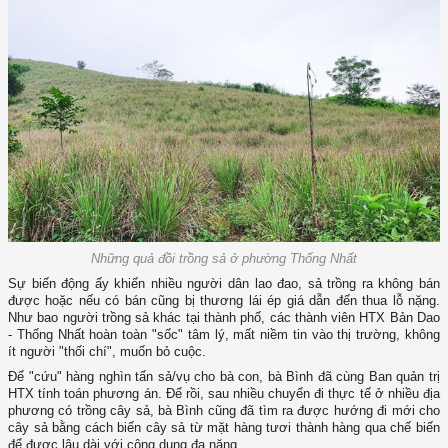
Những quả đồi trồng sả ở phường Thống Nhất
Sự biến động ấy khiến nhiều người dân lao đao, sả trồng ra không bán
được hoặc nếu có bán cũng bị thương lái ép giá dẫn đến thua lỗ nặng.
Như bao người trồng sả khác tại thành phố, các thành viên HTX Bản Dao
- Thống Nhất hoàn toàn "sốc" tâm lý, mất niềm tin vào thị trường, không
ít người "thối chí", muốn bỏ cuộc.
Để "cứu" hàng nghìn tấn sả/vụ cho bà con, bà Bình đã cùng Ban quản trị
HTX tính toán phương án. Để rồi, sau nhiều chuyến đi thực tế ở nhiều địa
phương có trồng cây sả, bà Bình cũng đã tìm ra được hướng đi mới cho
cây sả bằng cách biến cây sả từ mặt hàng tươi thành hàng qua chế biến
để được lâu dài với công dụng đa năng.