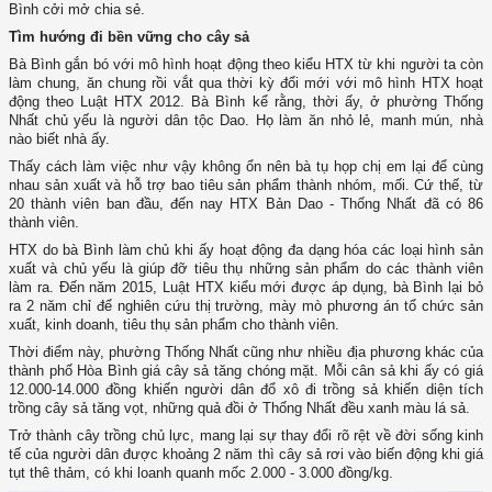
Bình cởi mở chia sẻ.
Tìm hướng đi bền vững cho cây sả
Bà Bình gắn bó với mô hình hoạt động theo kiểu HTX từ khi người ta còn
làm chung, ăn chung rồi vắt qua thời kỳ đổi mới với mô hình HTX hoạt
động theo Luật HTX 2012. Bà Bình kể rằng, thời ấy, ở phường Thống
Nhất chủ yếu là người dân tộc Dao. Họ làm ăn nhỏ lẻ, manh mún, nhà
nào biết nhà ấy.
Thấy cách làm việc như vậy không ổn nên bà tụ họp chị em lại để cùng
nhau sản xuất và hỗ trợ bao tiêu sản phẩm thành nhóm, mối. Cứ thế, từ
20 thành viên ban đầu, đến nay HTX Bản Dao - Thống Nhất đã có 86
thành viên.
HTX do bà Bình làm chủ khi ấy hoạt động đa dạng hóa các loại hình sản
xuất và chủ yếu là giúp đỡ tiêu thụ những sản phẩm do các thành viên
làm ra. Đến năm 2015, Luật HTX kiểu mới được áp dụng, bà Bình lại bỏ
ra 2 năm chỉ để nghiên cứu thị trường, mày mò phương án tổ chức sản
xuất, kinh doanh, tiêu thụ sản phẩm cho thành viên.
Thời điểm này, phường Thống Nhất cũng như nhiều địa phương khác của
thành phố Hòa Bình giá cây sả tăng chóng mặt. Mỗi cân sả khi ấy có giá
12.000-14.000 đồng khiến người dân đổ xô đi trồng sả khiến diện tích
trồng cây sả tăng vọt, những quả đồi ở Thống Nhất đều xanh màu lá sả.
Trở thành cây trồng chủ lực, mang lại sự thay đổi rõ rệt về đời sống kinh
tế của người dân được khoảng 2 năm thì cây sả rơi vào biến động khi giá
tụt thê thảm, có khi loanh quanh mốc 2.000 - 3.000 đồng/kg.