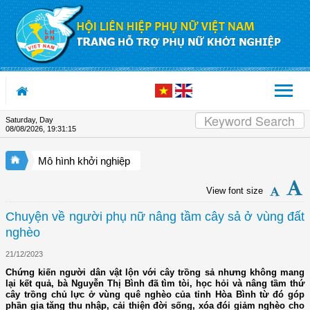
Skip to Content
Saturday, Day
08/08/2026
,
19:31:16
Mô hình khởi nghiệp
View font size
Chuyện về người phụ nữ nâng tầm cây sả ở vùng đất
nghèo
21/12/2023
Chứng kiến người dân vật lộn với cây trồng sả nhưng không mang
lại kết quả, bà Nguyễn Thị Bình đã tìm tòi, học hỏi và nâng tầm thứ
cây trồng chủ lực ở vùng quê nghèo của tỉnh Hòa Bình từ đó góp
phần gia tăng thu nhập, cải thiện đời sống, xóa đói giảm nghèo cho