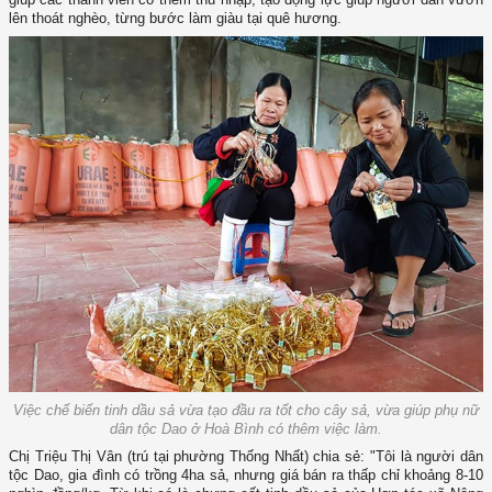
lên thoát nghèo, từng bước làm giàu tại quê hương.
Việc chế biến tinh dầu sả vừa tạo đầu ra tốt cho cây sả, vừa giúp phụ nữ
dân tộc Dao ở Hoà Bình có thêm việc làm.
Chị Triệu Thị Vân (trú tại phường Thống Nhất) chia sẻ: "Tôi là người dân
tộc Dao, gia đình có trồng 4ha sả, nhưng giá bán ra thấp chỉ khoảng 8-10