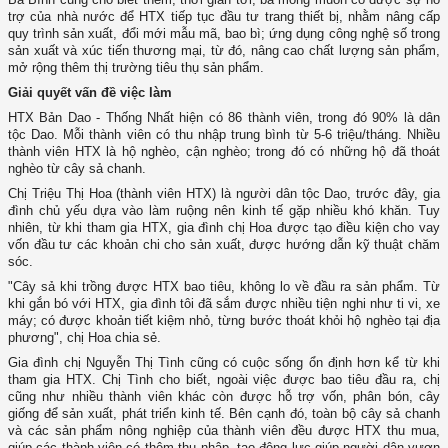
trợ của nhà nước để HTX tiếp tục đầu tư trang thiết bị, nhằm nâng cấp
quy trình sản xuất, đổi mới mẫu mã, bao bì; ứng dụng công nghệ số trong
sản xuất và xúc tiến thương mại, từ đó, nâng cao chất lượng sản phẩm,
mở rộng thêm thị trường tiêu thụ sản phẩm.
Giải quyết vấn đề việc làm
HTX Bản Dao - Thống Nhất hiện có 86 thành viên, trong đó 90% là dân
tộc Dao. Mỗi thành viên có thu nhập trung bình từ 5-6 triệu/tháng. Nhiều
thành viên HTX là hộ nghèo, cận nghèo; trong đó có những hộ đã thoát
nghèo từ cây sả chanh.
Chị Triệu Thị Hoa (thành viên HTX) là người dân tộc Dao, trước đây, gia
đình chủ yếu dựa vào làm ruộng nên kinh tế gặp nhiều khó khăn. Tuy
nhiên, từ khi tham gia HTX, gia đình chị Hoa được tạo điều kiện cho vay
vốn đầu tư các khoản chi cho sản xuất, được hướng dẫn kỹ thuật chăm
sóc.
"Cây sả khi trồng được HTX bao tiêu, không lo về đầu ra sản phẩm. Từ
khi gắn bó với HTX, gia đình tôi đã sắm được nhiều tiện nghi như ti vi, xe
máy; có được khoản tiết kiệm nhỏ, từng bước thoát khỏi hộ nghèo tại địa
phương", chị Hoa chia sẻ.
Gia đình chị Nguyễn Thị Tình cũng có cuộc sống ổn định hơn kể từ khi
tham gia HTX. Chị Tình cho biết, ngoài việc được bao tiêu đầu ra, chị
cũng như nhiều thành viên khác còn được hỗ trợ vốn, phân bón, cây
giống để sản xuất, phát triển kinh tế. Bên cạnh đó, toàn bộ cây sả chanh
và các sản phẩm nông nghiệp của thành viên đều được HTX thu mua,
giúp các thành viên có thêm thu nhập, tạo động lực giúp người dân vươn