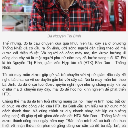
Bà Nguyễn Thị Bình
Thế nhưng, đó là câu chuyện của quá khứ, hiện tại, cây sả ở phường
Thống Nhất đã có đầu ra ổn định, đời sống người dân cũng theo đó mà
được cải thiện rõ rệt. Và người có công mày mò, tìm được hướng đi
đúng cho cây sả là một người phụ nữ năm nay đã bước sang tuổi 67. Đó
là bà Nguyễn Thị Bình, giám đốc Hợp tác xã (HTX) Bản Dao – Thống
Nhất.
Tôi có may mắn được gặp gỡ và trò chuyện với vị nữ giám đốc này để
nghe bà chia sẻ về cơ duyên gắn bó với cây sả. Nói là may mắn bởi theo
bà Bình, dù đã ở cái tuổi được quyền nghỉ ngơi nhưng chẳng mấy khi bà
ở nhà mà di chuyển nay đây, mai đó để học hỏi kinh nghiệm để phát triển
HTX.
Chẳng thế mà dù đã lớn tuổi nhưng mạng xã hội, máy vi tính hoặc bất cứ
gì phục vụ cho công việc của HTX, bà Bình đều am hiểu và sử dụng một
cách thành thục. Và cũng chính tư duy nhanh nhạy, bắt kịp xu hướng
công nghệ đã giúp vị nữ giám đốc dẫn dắt HTX Bản Dao – Thống Nhất có
được thành công như ngày hôm nay. "Bản thân mình đã có tuổi nên thua
thiệt về nhận thức nên phải cố gắng dùng sự cần cù để bù đắp lại", bà