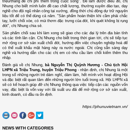
triệu/tháng để chi phí thêm trong cuộc sống". Để làm được điều đó, chị
Nhung cho biết mình luôn đề cao chất lượng, thường xuyên đào tạo, dạy
nghề cho đội ngũ nhân công tại xưởng, đồng thời chủ động dự trữ nguyên
liệu tốt để có thể dùng cả năm. "Sản phẩm hoàn thiện khi cầm phải chắc
tay, lưỡi chổi xòe, có mùi thơm đặc trưng của đót, khi quét không bị rụng
đót", chị Nhung chia sẻ.
Sản phẩm chổi sau khi làm xong sẽ giao cho các đại lý trên địa bàn tỉnh
và các tỉnh lân cận. Chị Nhung cho biết trong thời gian tới, chị sẽ tiếp tục
mở rộng cơ sở sản xuất chổi đót, hướng đến việc chuyên nghiệp hoá để
có thể xuất khẩu mặt hàng này ra nước ngoài. Chị cũng sẵn sàng dạy
nghề và hướng dẫn cho các chị em có nhu cầu làm chổi kiếm thêm thu
nhập.
Đánh giá về chị Nhung,
bà Nguyễn Thị Quỳnh Hương - Chủ tịch Hội
LHPN xã Triệu Trung, huyện Triệu Phong
- nhận định, chị Nhung là một
trong số những người trẻ dám nghĩ, dám làm, hết mình với hoạt động Hội
và đặc biệt rất quan tâm đến những người lớn tuổi trong xã. Hội LHPN xã
sẽ có kế hoạch giúp đỡ chị Nhung thông qua việc tiếp cận các nguồn vốn
vay, đặc biệt là vốn vay với lãi suất ưu đãi để mở rộng cơ sở sản xuất,
kinh doanh, có đầu ra ổn định.
https://phunuvietnam.vn/
NEWS WITH CATEGORIES