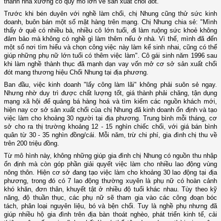
thành nhà xưởng có quy mô lớn về sản xuất chổi đót.
Trước khi bén duyên với nghề làm chổi, chị Nhung cũng thử sức kinh
doanh, buôn bán một số mặt hàng trên mạng. Chị Nhung chia sẻ: "Mình
thấy ở quê có nhiều bà, nhiều cô lớn tuổi, đi làm ruộng sức khoẻ không
đảm bảo mà không có nghề gì làm thêm nếu ở nhà. Vì thế, mình đã đến
một số nơi tìm hiểu và chọn công việc này làm kế sinh nhai, cũng có thể
giúp những phụ nữ lớn tuổi có thêm việc làm". Cô gái sinh năm 1996 sau
khi làm nghề thành thục đã mạnh dạn vay vốn mở cơ sở sản xuất chổi
đót mang thương hiệu Chổi Nhung tại địa phương.
Ban đầu, việc kinh doanh "lấy công làm lãi" không phải suôn sẻ ngay.
Nhưng nhờ duy trì được chất lượng tốt, giá thành phải chăng, tận dụng
mạng xã hội để quảng bá hàng hoá và tìm kiếm các nguồn khách mới,
hiện nay cơ sở sản xuất chổi của chị Nhung đã kinh doanh ổn định và tạo
việc làm cho khoảng 30 người tại địa phương. Trung bình mỗi tháng, cơ
sở cho ra thị trường khoảng 12 - 15 nghìn chiếc chổi, với giá bán bình
quân từ 30 - 35 nghìn đồng/cái. Mỗi năm, trừ chi phí, gia đình chị thu về
trên 200 triệu đồng.
Từ mô hình này, không những giúp gia đình chị Nhung có nguồn thu nhập
ổn định mà còn góp phần giải quyết việc làm cho nhiều lao động vùng
nông thôn. Hiện cơ sở đang tạo việc làm cho khoảng 30 lao động tại địa
phương, trong đó có 7 lao động thường xuyên là phụ nữ có hoàn cảnh
khó khăn, đơn thân, khuyết tật ở nhiều độ tuổi khác nhau. Tùy theo kỹ
năng, độ thuần thục, các phụ nữ sẽ tham gia vào các công đoạn bóc
tách, phân loại nguyên liệu, bó và bện chổi. Tuy là nghề phụ nhưng đã
giúp nhiều hộ gia đình trên địa bàn thoát nghèo, phát triển kinh tế, cải