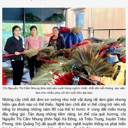
Chị Nguyễn Thị Cẩm Nhung (bìa trái) sản xuất hàng nghìn chiếc chổi đót mỗi tháng, tạo việc
làm cho nhiều phụ nữ lớn tuổi trên địa bàn
Những cây chổi đót đơn sơ tưởng như một vật dụng rất đơn giản nhưng
hiếm gia đình nào có thể thiếu. Nghề làm chổi đót vì thế cũng trở nên nổi
tiếng từ khoảng những năm 80 của thế kỉ trước ở vùng đất miền trung
đầy nắng gió. Tận dụng những tiềm năng, lợi thế của quê hương, chị
Nguyễn Thị Cẩm Nhung (thôn Ngô Xá Đông, xã Triệu Trung, huyện Triệu
Phong, tỉnh Quảng Trị) đã quyết định học nghề truyền thống và phát triển