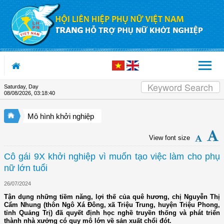
Skip to Content
Saturday, Day
08/08/2026
,
03:18:41
Mô hình khởi nghiệp
View font size
Cô gái 9X khởi nghiệp vì muốn tạo việc làm cho phụ
nữ lớn tuổi
26/07/2024
Tận dụng những tiềm năng, lợi thế của quê hương, chị Nguyễn Thị
Cẩm Nhung (thôn Ngô Xá Đông, xã Triệu Trung, huyện Triệu Phong,
tỉnh Quảng Trị) đã quyết định học nghề truyền thống và phát triển
thành nhà xưởng có quy mô lớn về sản xuất chổi đót.