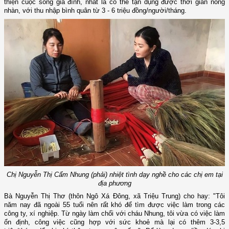
thiện cuộc sống gia đình, nhất là có thể tận dụng được thời gian nông
nhàn, với thu nhập bình quân từ 3 - 6 triệu đồng/người/tháng.
Chị Nguyễn Thị Cẩm Nhung (phải) nhiệt tình dạy nghề cho các chị em tại
địa phương
Bà Nguyễn Thị Thơ (thôn Ngô Xá Đông, xã Triệu Trung) cho hay: "Tôi
năm nay đã ngoài 55 tuổi nên rất khó để tìm được việc làm trong các
công ty, xí nghiệp. Từ ngày làm chổi với cháu Nhung, tôi vừa có việc làm
ổn định, công việc cũng hợp với sức khoẻ mà lại có thêm 3-3,5