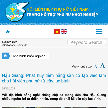
Skip to Content
Sunday, Day
09/08/2026
,
12:17:00
Mô hình khởi nghiệp
View font size
Hậu Giang: Phát huy tiềm năng sẵn có tạo việc làm
cho hội viên phụ nữ từ cây lục bình
14/10/2024
Với địa hình sông ngòi chằng chịt đã mang đến cho Hậu Giang
nhiều nguồn lợi từ thiên nhiên, trong đó phải kể đến cây lục bình.