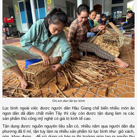
Chị em đan lát lục bình
Lục bình ngoài việc được người dân Hậu Giang chế biến nhiều món ăn
ngon dân dã đậm chất miền Tây thì cây còn được tận dụng làm ra các
sản phẩm thủ công mỹ nghệ có giá trị kinh tế cao.
Tận dụng được nguồn nguyên liệu sẵn có, nhiều năm qua người dân địa
phương đã tỉ mỉ, tận tuỵ làm ra nhiều sản phẩm từ lục bình như: giỏ xách,
nón, khay đựng… để sử dụng và bán ra thị trường giúp tạo ra nguồn thu