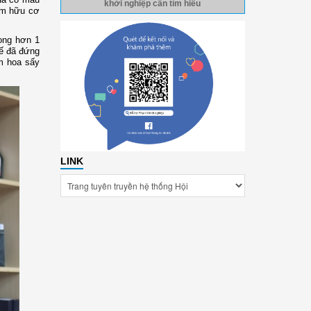
khởi nghiệp cần tìm hiểu
hẩm hữu cơ
rong hơn 1
uế đã đứng
m hoa sấy
LINK