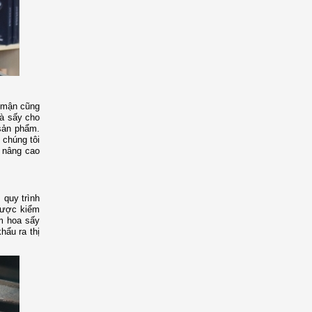
 mận cũng
và sấy cho
 sản phẩm.
chúng tôi
à nâng cao
quy trình
được kiểm
m hoa sấy
hẩu ra thị