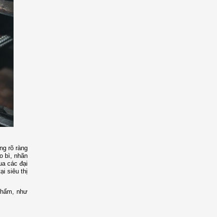
ng rõ ràng
o bì, nhãn
ua các đại
i siêu thị
phẩm, như