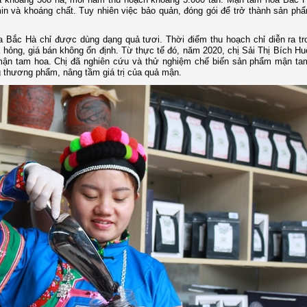
amin và khoáng chất. Tuy nhiên việc bảo quản, đóng gói để trở thành sản p
a Bắc Hà chỉ được dùng dạng quả tươi. Thời điểm thu hoạch chỉ diễn ra t
hỏng, giá bán không ổn định. Từ thực tế đó, năm 2020, chị Sải Thị Bích H
mận tam hoa. Chị đã nghiên cứu và thử nghiệm chế biến sản phẩm mận ta
 thương phẩm, nâng tầm giá trị của quả mận.