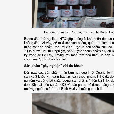
Là người dân tộc Phù Lá, chị Sải Thị Bích Huế
Bước đầu thử nghiệm, HTX gặp không ít khó khăn do quả 
không đều. Vì vậy, để ra được sản phẩm, quá trình làm phải
từng mẻ sản phẩm. Với mục tiêu tạo ra sản phẩm hữu cơ có
"Qua bước đầu thử nghiệm, sản lượng thành phẩm tuy chưa
kỳ vọng sẽ tiêu thụ lượng lớn mận tam hoa tươi để sấy. 
công suất", chị Huế cho biết.
Sản phẩm "gây nghiện" với du khách
Đến nay, các sản phẩm mận tam hoa của HTX Quang Tom đư
sản xuất khép kín đảm bảo an toàn thực phẩm. HTX đã đ
nghiệm và công bố chất lượng sản phẩm. "Hiện tại HTX 
dẻo. Khi đạt tiêu chuẩn OCOP, sản phẩm sẽ được nâng cao 
trường ngoài nước", chị Bích Huế vui mừng cho biết.