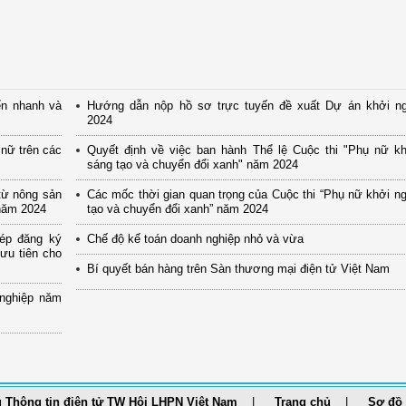
ển nhanh và
Hướng dẫn nộp hồ sơ trực tuyến đề xuất Dự án khởi n
2024
nữ trên các
Quyết định về việc ban hành Thể lệ Cuộc thi "Phụ nữ kh
sáng tạo và chuyển đổi xanh" năm 2024
từ nông sản
Các mốc thời gian quan trọng của Cuộc thi “Phụ nữ khởi n
 năm 2024
tạo và chuyển đổi xanh” năm 2024
ép đăng ký
Chế độ kế toán doanh nghiệp nhỏ và vừa
ưu tiên cho
Bí quyết bán hàng trên Sàn thương mại điện tử Việt Nam
nghiệp năm
 Thông tin điện tử TW Hội LHPN Việt Nam
Trang chủ
Sơ đồ 