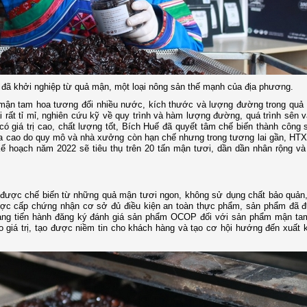
 đã khởi nghiệp từ quả mận, một loại nông sản thế mạnh của địa phương.
mận tam hoa tương đối nhiều nước, kích thước và lượng đường trong quả
 rất tỉ mỉ, nghiên cứu kỹ về quy trình và hàm lượng đường, quá trình sên 
 giá trị cao, chất lượng tốt, Bích Huế đã quyết tâm chế biến thành công
 cao do quy mô và nhà xưởng còn hạn chế nhưng trong tương lai gần, HTX 
Kế hoạch năm 2022 sẽ tiêu thụ trên 20 tấn mận tươi, dần dần nhân rộng v
ợc chế biến từ những quả mận tươi ngon, không sử dụng chất bảo quản, 
ược cấp chứng nhận cơ sở đủ điều kiện an toàn thực phẩm, sản phẩm đã 
đang tiến hành đăng ký đánh giá sản phẩm OCOP đối với sản phẩm mận ta
giá trị, tạo được niềm tin cho khách hàng và tạo cơ hội hướng đến xuất k