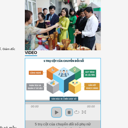
ế, Giám đốc
VIDEO
00:00
00:00
5 trụ cột của chuyển đổi số phụ nữ
Hà có mẫu