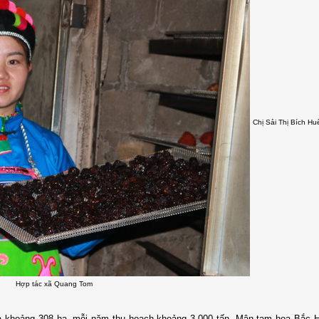
Chị Sải Thị Bích Hu
Hợp tác xã Quang Tom
a khoảng 308 ha, mỗi năm thu hoạch khoảng 3.000 tấn. Mận tam hoa Bắc 