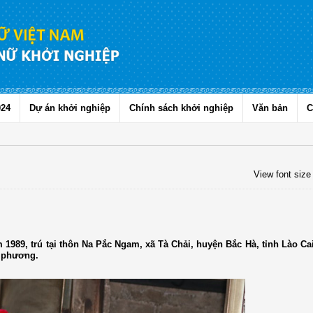
024
Dự án khởi nghiệp
Chính sách khởi nghiệp
Văn bản
C
View font size
 1989, trú tại thôn Na Pắc Ngam, xã Tà Chải, huyện Bắc Hà, tỉnh Lào Cai
a phương.