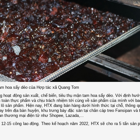
m hoa sấy dẻo của Hợp tác xã Quang Tom
 hoạt động sản xuất, chế biến, tiêu thụ mận tam hoa sấy dẻo. Với định hướ
n toàn thực phẩm và chịu trách nhiệm tới cùng về sản phẩm của mình với ba
lô sản phẩm. Hiện nay, HTX đang bán hàng dưới hình thức tại chỗ, thông q
 trên địa bàn huyện, khu trưng bày đặc sản tại chân cáp treo Fansipan và tạ
sàn thương mại điện tử như Shopee, Lazada,...
n 12-15 công lao động. Theo kế hoạch năm 2022, HTX sẽ cho ra 5 tấn sản 