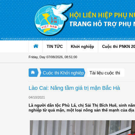
Skip to Content
TIN TỨC
Khởi nghiệp
Cuộc thi PNKN 2
Friday, Day 07/08/2026
,
08:51:01
Cuộc thi Khởi nghiệp
Tài liệu cuộc thi
Lào Cai: Nâng tầm giá trị mận Bắc Hà
04/10/2021
Là người dân tộc Phù Lá, chị Sải Thị Bích Huế, sinh năm
nghiệp từ quả mận, một loại nông sản thế mạnh của đị