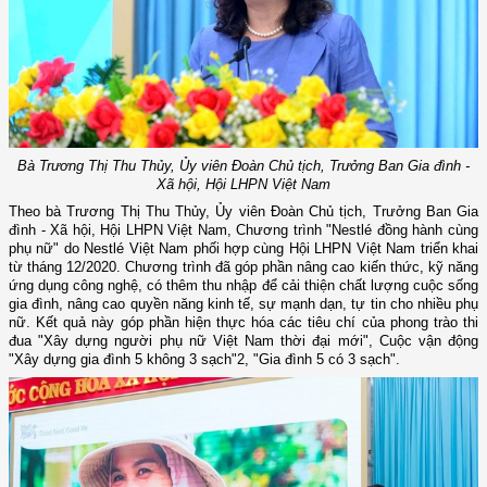
Bà Trương Thị Thu Thủy, Ủy viên Đoàn Chủ tịch, Trưởng Ban Gia đình -
Xã hội, Hội LHPN Việt Nam
Theo bà Trương Thị Thu Thủy, Ủy viên Đoàn Chủ tịch, Trưởng Ban Gia
đình - Xã hội, Hội LHPN Việt Nam, Chương trình "Nestlé đồng hành cùng
phụ nữ" do Nestlé Việt Nam phối hợp cùng Hội LHPN Việt Nam triển khai
từ tháng 12/2020. Chương trình đã góp phần nâng cao kiến thức, kỹ năng
ứng dụng công nghệ, có thêm thu nhập để cải thiện chất lượng cuộc sống
gia đình, nâng cao quyền năng kinh tế, sự mạnh dạn, tự tin cho nhiều phụ
nữ. Kết quả này góp phần hiện thực hóa các tiêu chí của phong trào thi
đua "Xây dựng người phụ nữ Việt Nam thời đại mới", Cuộc vận động
"Xây dựng gia đình 5 không 3 sạch"2, "Gia đình 5 có 3 sạch".