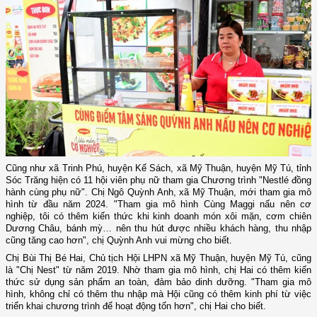
Cũng như xã Trinh Phú, huyện Kế Sách, xã Mỹ Thuận, huyện Mỹ Tú, tỉnh
Sóc Trăng hiện có 11 hội viên phụ nữ tham gia Chương trình "Nestlé đồng
hành cùng phụ nữ". Chị Ngô Quỳnh Anh, xã Mỹ Thuận, mới tham gia mô
hình từ đầu năm 2024. "Tham gia mô hình Cùng Maggi nấu nên cơ
nghiệp, tôi có thêm kiến thức khi kinh doanh món xôi mặn, cơm chiên
Dương Châu, bánh mỳ… nên thu hút được nhiều khách hàng, thu nhập
cũng tăng cao hơn", chị Quỳnh Anh vui mừng cho biết.
Chị Bùi Thị Bé Hai, Chủ tịch Hội LHPN xã Mỹ Thuận, huyện Mỹ Tú, cũng
là "Chị Nest" từ năm 2019. Nhờ tham gia mô hình, chị Hai có thêm kiến
thức sử dụng sản phẩm an toàn, đảm bảo dinh dưỡng. "Tham gia mô
hình, không chỉ có thêm thu nhập mà Hội cũng có thêm kinh phí từ việc
triển khai chương trình để hoạt động tốn hơn", chị Hai cho biết.