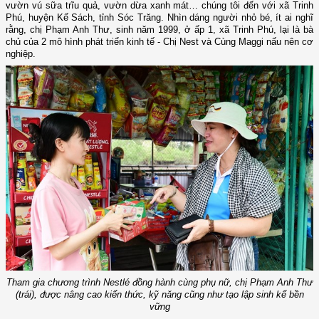
vườn vú sữa trĩu quả, vườn dừa xanh mát… chúng tôi đến với xã Trinh
Phú, huyện Kế Sách, tỉnh Sóc Trăng. Nhìn dáng người nhỏ bé, ít ai nghĩ
rằng, chị Phạm Anh Thư, sinh năm 1999, ở ấp 1, xã Trinh Phú, lại là bà
chủ của 2 mô hình phát triển kinh tế - Chị Nest và Cùng Maggi nấu nên cơ
nghiệp.
Tham gia chương trình Nestlé đồng hành cùng phụ nữ, chị Phạm Anh Thư
(trái), được nâng cao kiến thức, kỹ năng cũng như tạo lập sinh kế bền
vững