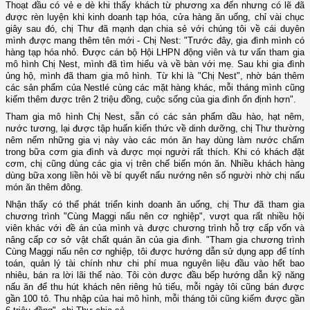
Thoạt đầu có vẻ e dè khi thấy khách từ phương xa đến nhưng có lẽ đã
được rèn luyện khi kinh doanh tạp hóa, cửa hàng ăn uống, chỉ vài chục
giây sau đó, chị Thư đã mạnh dạn chia sẻ với chúng tôi về cái duyên
mình được mang thêm tên mới - Chị Nest: "Trước đây, gia đình mình có
hàng tạp hóa nhỏ. Được cán bộ Hội LHPN động viên và tư vấn tham gia
mô hình Chị Nest, mình đã tìm hiểu và về bàn với mẹ. Sau khi gia đình
ủng hộ, mình đã tham gia mô hình. Từ khi là "Chị Nest", nhờ bán thêm
các sản phẩm của Nestlé cùng các mặt hàng khác, mỗi tháng mình cũng
kiếm thêm được trên 2 triệu đồng, cuộc sống của gia đình ổn định hơn".
Tham gia mô hình Chị Nest, sẵn có các sản phẩm dầu hào, hạt nêm,
nước tương, lại được tập huấn kiến thức về dinh dưỡng, chị Thư thường
nêm nếm những gia vị này vào các món ăn hay dùng làm nước chấm
trong bữa cơm gia đình và được mọi người rất thích. Khi có khách đặt
cơm, chị cũng dùng các gia vị trên chế biến món ăn. Nhiều khách hàng
dùng bữa xong liền hỏi về bí quyết nấu nướng nên số người nhờ chị nấu
món ăn thêm đông.
Nhận thấy có thể phát triển kinh doanh ăn uống, chị Thư đã tham gia
chương trình "Cùng Maggi nấu nên cơ nghiệp", vượt qua rất nhiều hội
viên khác với đề án của mình và được chương trình hỗ trợ cấp vốn và
nâng cấp cơ sở vật chất quán ăn của gia đình. "Tham gia chương trình
Cùng Maggi nấu nên cơ nghiệp, tôi được hướng dẫn sử dụng app để tính
toán, quản lý tài chính như chi phí mua nguyên liệu đầu vào hết bao
nhiêu, bán ra lời lãi thế nào. Tôi còn được đầu bếp hướng dẫn kỹ năng
nấu ăn để thu hút khách nên riêng hủ tiếu, mỗi ngày tôi cũng bán được
gần 100 tô. Thu nhập của hai mô hình, mỗi tháng tôi cũng kiếm được gần