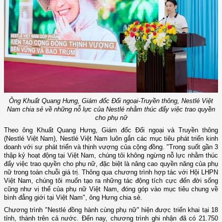
Ông Khuất Quang Hưng, Giám đốc Đối ngoại-Truyền thông, Nestlé Việt
Nam chia sẻ về những nỗ lực của Nestlé nhằm thúc đẩy việc trao quyền
cho phụ nữ
Theo ông Khuất Quang Hưng, Giám đốc Đối ngoại và Truyền thông
(Nestlé Việt Nam), Nestlé Việt Nam luôn gắn các mục tiêu phát triển kinh
doanh với sự phát triển và thịnh vượng của cộng đồng. "Trong suốt gần 3
thập kỷ hoạt động tại Việt Nam, chúng tôi không ngừng nỗ lực nhằm thúc
đẩy việc trao quyền cho phụ nữ, đặc biệt là nâng cao quyền năng của phụ
nữ trong toàn chuỗi giá trị. Thông qua chương trình hợp tác với Hội LHPN
Việt Nam, chúng tôi muốn tạo ra những tác động tích cực đến đời sống
cũng như vị thế của phụ nữ Việt Nam, đóng góp vào mục tiêu chung về
bình đẳng giới tại Việt Nam", ông Hưng chia sẻ.
Chương trình "Nestlé đồng hành cùng phụ nữ" hiện được triển khai tại 18
tỉnh, thành trên cả nước. Đến nay, chương trình ghi nhận đã có 21.750