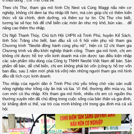
6 triệu đồng", chị Thư chia sẻ.
Theo chị Thư, tham gia mô hình Chị Nest và Cùng Maggi nấu nên cơ
nghiệp, không chỉ đem lại thu nhập tốt hơn, mà còn giúp chị có thêm kiến
thức về tài chính, dinh dưỡng, và thêm sự tự tin. Chị Thư cho biết,
tương lai sẽ học hỏi để chế biến các món ăn như mỳ khô, bún xào… để
nâng cao thêm thu nhập.
Chị Ngô Thanh Thủy, Chủ tịch Hội LHPN xã Trinh Phú, huyện Kế Sách,
tỉnh Sóc Trăng cho biết, ban đầu xã có 6 hội viên phụ nữ tham gia
Chương trình "Nestlé đồng hành cùng phụ nữ", hiện có 12 chị tham gia
Chương trình và đều khởi nghiệp thành công. Tham gia mô hình, chị em
không chỉ được hỗ trợ vốn kinh doanh mà còn được tạo điều kiện nhập
các sản phẩm tiêu dùng của Công ty TNHH Nestlé Việt Nam để bán. Sản
phẩm dễ bán, dễ chế biến, chị em không phải bỏ vốn (công ty hỗ trợ vốn
ban đầu, sau 1 năm mới phải trả vốn) nên những người tham gia mô hình
đều rất tích cực kinh doanh.
Thu nhập của người dân ở Trinh Phú chủ yếu trông chờ vào sản xuất
nông nghiệp như trồng cây ăn trái và lúa. Vì thế, thường đến mùa vụ, bà
con mới có thu nhập. Khi tham gia mô hình, nhiều chị em có nguồn thu
thường xuyên nên đã chủ động trong cuộc sống của bản thân và gia đình,
từ khẳng định vị thế, vai trò của mình không chỉ trong gia đình mà cả xã
hội.