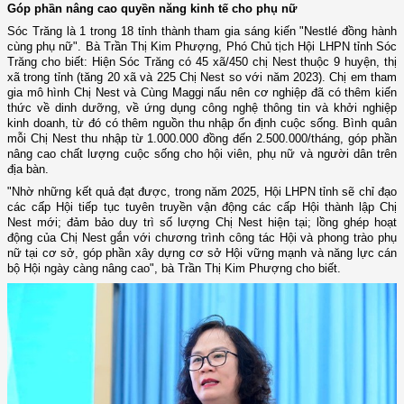
Góp phần nâng cao quyền năng kinh tế cho phụ nữ
Sóc Trăng là 1 trong 18 tỉnh thành tham gia sáng kiến "Nestlé đồng hành
cùng phụ nữ". Bà Trần Thị Kim Phượng, Phó Chủ tịch Hội LHPN tỉnh Sóc
Trăng cho biết: Hiện Sóc Trăng có 45 xã/450 chị Nest thuộc 9 huyện, thị
xã trong tỉnh (tăng 20 xã và 225 Chị Nest so với năm 2023). Chị em tham
gia mô hình Chị Nest và Cùng Maggi nấu nên cơ nghiệp đã có thêm kiến
thức về dinh dưỡng, về ứng dụng công nghệ thông tin và khởi nghiệp
kinh doanh, từ đó có thêm nguồn thu nhập ổn định cuộc sống. Bình quân
mỗi Chị Nest thu nhập từ 1.000.000 đồng đến 2.500.000/tháng, góp phần
nâng cao chất lượng cuộc sống cho hội viên, phụ nữ và người dân trên
địa bàn.
"Nhờ những kết quả đạt được, trong năm 2025, Hội LHPN tỉnh sẽ chỉ đạo
các cấp Hội tiếp tục tuyên truyền vận động các cấp Hội thành lập Chị
Nest mới; đảm bảo duy trì số lượng Chị Nest hiện tại; lồng ghép hoạt
động của Chị Nest gắn với chương trình công tác Hội và phong trào phụ
nữ tại cơ sở, góp phần xây dựng cơ sở Hội vững mạnh và năng lực cán
bộ Hội ngày càng nâng cao", bà Trần Thị Kim Phượng cho biết.